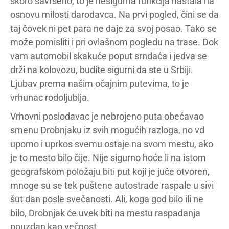
skoro savršeno, to je nesigurna funkcija nastala na
osnovu milosti darodavca. Na prvi pogled, čini se da
taj čovek ni pet para ne daje za svoj posao. Tako se
može pomisliti i pri ovlašnom pogledu na trase. Dok
vam automobil skakuće poput srndaća i jedva se
drži na kolovozu, budite sigurni da ste u Srbiji.
Ljubav prema našim očajnim putevima, to je
vrhunac rodoljublja.
Vrhovni poslodavac je nebrojeno puta obećavao
smenu Drobnjaku iz svih mogućih razloga, no vd
uporno i uprkos svemu ostaje na svom mestu, ako
je to mesto bilo čije. Nije sigurno hoće li na istom
geografskom položaju biti put koji je juče otvoren,
mnoge su se tek puštene autostrade raspale u sivi
šut dan posle svečanosti. Ali, koga god bilo ili ne
bilo, Drobnjak će uvek biti na mestu raspadanja
pouzdan kao večnost.