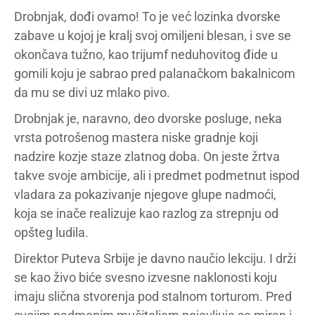
Drobnjak, dođi ovamo! To je već lozinka dvorske
zabave u kojoj je kralj svoj omiljeni blesan, i sve se
okončava tužno, kao trijumf neduhovitog đide u
gomili koju je sabrao pred palanačkom bakalnicom
da mu se divi uz mlako pivo.
Drobnjak je, naravno, deo dvorske posluge, neka
vrsta potrošenog mastera niske gradnje koji
nadzire kozje staze zlatnog doba. On jeste žrtva
takve svoje ambicije, ali i predmet podmetnut ispod
vladara za pokazivanje njegove glupe nadmoći,
koja se inače realizuje kao razlog za strepnju od
opšteg ludila.
Direktor Puteva Srbije je davno naučio lekciju. I drži
se kao živo biće svesno izvesne naklonosti koju
imaju slična stvorenja pod stalnom torturom. Pred