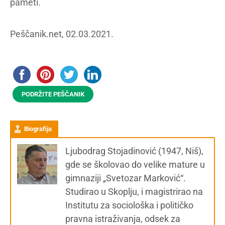
pameti.
Peščanik.net, 02.03.2021.
PODRŽITE PEŠČANIK
Biografija
Ljubodrag Stojadinović (1947, Niš),
gde se školovao do velike mature u
gimnaziji „Svetozar Marković“.
Studirao u Skoplju, i magistrirao na
Institutu za sociološka i političko
pravna istraživanja, odsek za