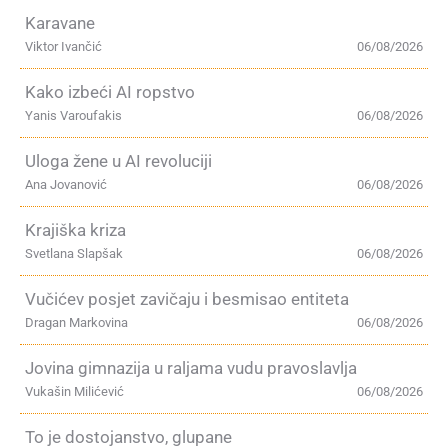
Karavane
Viktor Ivančić
06/08/2026
Kako izbeći AI ropstvo
Yanis Varoufakis
06/08/2026
Uloga žene u AI revoluciji
Ana Jovanović
06/08/2026
Krajiška kriza
Svetlana Slapšak
06/08/2026
Vučićev posjet zavičaju i besmisao entiteta
Dragan Markovina
06/08/2026
Jovina gimnazija u raljama vudu pravoslavlja
Vukašin Milićević
06/08/2026
To je dostojanstvo, glupane