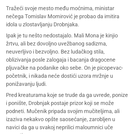
Tražeći svoje mesto među moćnima, ministar
nečega Tomislav Momirović je probao da imitira
idola u zlostavljanju Drobnjaka.
Ipak je tu nešto nedostajalo. Mali Mona je kinjio
žrtvu, ali bez dovoljno uvežbanog sadizma,
neuverljivo i bezvoljno. Bez ludačkog stila,
oblizivanja posle zalogaja i bacanja dragocene
pljuvačke na podanike oko sebe. On je picopevac-
početnik, i nikada neće dostići uzora mržnje u
ponižavanju ljudi.
Pred kreaturama koje se trude da ga uvrede, ponize
i ponište, Drobnjak postaje prizor koji se može
podneti. Mučenik pripada svojim mučiteljima, ali
izaziva nekakvo opšte saosećanje, zarobljen u
navici da ga u svakoj neprilici maloumnici uče