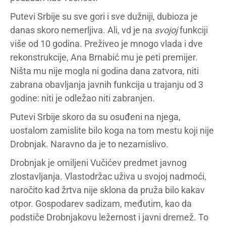
Putevi Srbije su sve gori i sve dužniji, dubioza je
danas skoro nemerljiva. Ali, vd je na
svojoj
funkciji
više od 10 godina. Preživeo je mnogo vlada i dve
rekonstrukcije, Ana Brnabić mu je peti premijer.
Ništa mu nije mogla ni godina dana zatvora, niti
zabrana obavljanja javnih funkcija u trajanju od 3
godine: niti je odležao niti zabranjen.
Putevi Srbije skoro da su osuđeni na njega,
uostalom zamislite bilo koga na tom mestu koji nije
Drobnjak. Naravno da je to nezamislivo.
Drobnjak je omiljeni Vučićev predmet javnog
zlostavljanja. Vlastodržac uživa u svojoj nadmoći,
naročito kad žrtva nije sklona da pruža bilo kakav
otpor. Gospodarev sadizam, međutim, kao da
podstiče Drobnjakovu ležernost i javni dremež. To