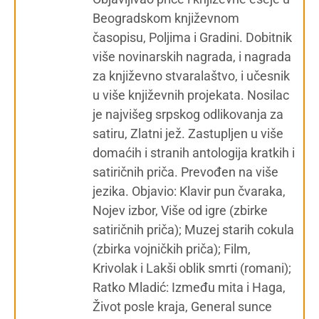
Beogradskom književnom
časopisu, Poljima i Gradini. Dobitnik
više novinarskih nagrada, i nagrada
za književno stvaralaštvo, i učesnik
u više književnih projekata. Nosilac
je najvišeg srpskog odlikovanja za
satiru, Zlatni jež. Zastupljen u više
domaćih i stranih antologija kratkih i
satiričnih priča. Prevođen na više
jezika. Objavio: Klavir pun čvaraka,
Nojev izbor, Više od igre (zbirke
satiričnih priča); Muzej starih cokula
(zbirka vojničkih priča); Film,
Krivolak i Lakši oblik smrti (romani);
Ratko Mladić: Između mita i Haga,
Život posle kraja, General sunce