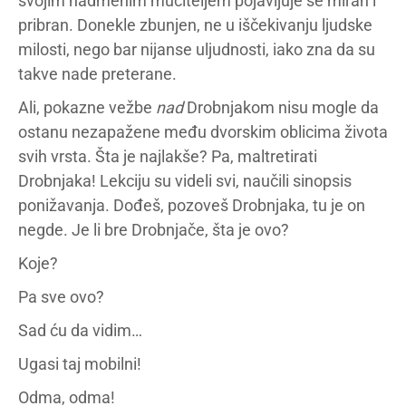
svojim nadmenim mučiteljem pojavljuje se miran i
pribran. Donekle zbunjen, ne u iščekivanju ljudske
milosti, nego bar nijanse uljudnosti, iako zna da su
takve nade preterane.
Ali, pokazne vežbe
nad
Drobnjakom nisu mogle da
ostanu nezapažene među dvorskim oblicima života
svih vrsta. Šta je najlakše? Pa, maltretirati
Drobnjaka! Lekciju su videli svi, naučili sinopsis
ponižavanja. Dođeš, pozoveš Drobnjaka, tu je on
negde. Je li bre Drobnjače, šta je ovo?
Koje?
Pa sve ovo?
Sad ću da vidim…
Ugasi taj mobilni!
Odma, odma!