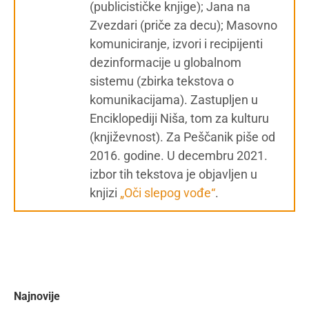
(publicističke knjige); Jana na
Zvezdari (priče za decu); Masovno
komuniciranje, izvori i recipijenti
dezinformacije u globalnom
sistemu (zbirka tekstova o
komunikacijama). Zastupljen u
Enciklopediji Niša, tom za kulturu
(književnost). Za Peščanik piše od
2016. godine. U decembru 2021.
izbor tih tekstova je objavljen u
knjizi
„Oči slepog vođe“
.
Najnovije