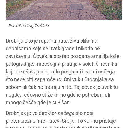
Foto: Predrag Trokicić
Drobnjak, to je rupa na putu, živa slika na
deonicama koje se uvek grade i nikada ne
završavaju. Čovek je postao pospana amajlija loše
putogradnje, mrzovoljna pratnja visokih činovnika
koji pokušavaju da budu pregaoci i tvorci nečega
što neće biti zapamćeno. Oni vuku Drobnjaka sa
sobom, ili čak ne moraju ni to. Taj čovek je uvek tu
negde, redovno stiže tamo gde je potreban, ali
mnogo češće gde je suvišan.
Drobnjak je vd direktor
nečega
što nosi
pretenciozno ime Putevi Srbije. To vd mu pristaje