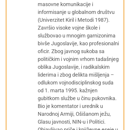
masovne komunikacije i
informisanje u globalnom društvu
(Univerzitet Kiril i Metodi 1987).
Završio visoke vojne škole i
službovao u mnogim garnizonima
bivše Jugoslavije, kao profesionalni
oficir. Zbog javnog sukoba sa
političkim i vojnim vrhom tadašnjeg
oblika Jugoslavije, i radikalskim
liderima i zbog delikta mišljenja –
odlukom vojnodisciplinskog suda
od 1. marta 1995. kažnjen
gubitkom službe u činu pukovnika.
Bio je komentator i urednik u
Narodnoj Armiji, Ošišanom ježu,
Glasu javnosti, NIN-u i Politici.
Objavljivao priče i književne eseje u