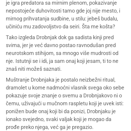
je igra predatora sa mirnim plenom, pokazivanje
nepostojeće duhovitosti tamo gde joj nije mesto, i
mirnog prihvatanja sudbine, u stilu: jebeš budalu,
učiniću mu zadovoljstvo da seiri. Šta me košta?
Tako izgleda Drobnjak dok ga sadista kinji pred
svima, jer je već davno postao ravnodušan pred
neurotskom stihijom, sa mnogo više mudrosti od
nje. Istutnji se i idi, ja sam onaj koji jesam, ti to ne
znaš niti možeš saznati.
Muštranje Drobnjaka je postalo neizbežni ritual,
dramolet u kome nadmoćni vlasnik svega oko sebe
pokazuje svoje znanje o svemu a Drobnjakovo ni o
čemu, uživajući u mučnom raspletu koji je uvek isti:
ponižen bude onaj koji bi da ponizi, Drobnjaku je
ionako svejedno, svaki valjak koji je mogao da
prođe preko njega, već ga je pregazio.