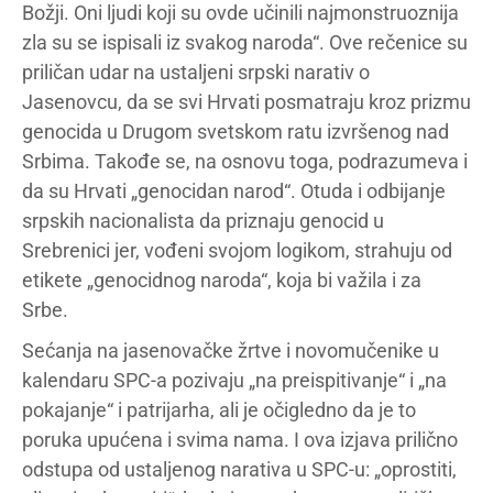
Božji. Oni ljudi koji su ovde učinili najmonstruoznija
zla su se ispisali iz svakog naroda“. Ove rečenice su
priličan udar na ustaljeni srpski narativ o
Jasenovcu, da se svi Hrvati posmatraju kroz prizmu
genocida u Drugom svetskom ratu izvršenog nad
Srbima. Takođe se, na osnovu toga, podrazumeva i
da su Hrvati „genocidan narod“. Otuda i odbijanje
srpskih nacionalista da priznaju genocid u
Srebrenici jer, vođeni svojom logikom, strahuju od
etikete „genocidnog naroda“, koja bi važila i za
Srbe.
Sećanja na jasenovačke žrtve i novomučenike u
kalendaru SPC-a pozivaju „na preispitivanje“ i „na
pokajanje“ i patrijarha, ali je očigledno da je to
poruka upućena i svima nama. I ova izjava prilično
odstupa od ustaljenog narativa u SPC-u: „oprostiti,