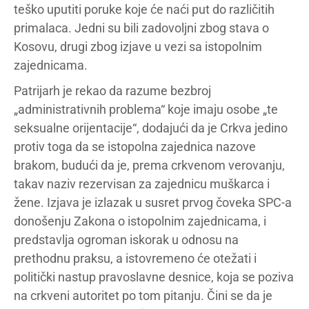
teško uputiti poruke koje će naći put do različitih
primalaca. Jedni su bili zadovoljni zbog stava o
Kosovu, drugi zbog izjave u vezi sa istopolnim
zajednicama.
Patrijarh je rekao da razume bezbroj
„administrativnih problema“ koje imaju osobe „te
seksualne orijentacije“, dodajući da je Crkva jedino
protiv toga da se istopolna zajednica nazove
brakom, budući da je, prema crkvenom verovanju,
takav naziv rezervisan za zajednicu muškarca i
žene. Izjava je izlazak u susret prvog čoveka SPC-a
donošenju Zakona o istopolnim zajednicama, i
predstavlja ogroman iskorak u odnosu na
prethodnu praksu, a istovremeno će otežati i
politički nastup pravoslavne desnice, koja se poziva
na crkveni autoritet po tom pitanju. Čini se da je