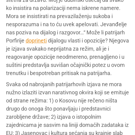
ko insistira na polarizaciji nema iskrene namere.
Mora se insistirati na prevazilaženju sukoba i
nesporazuma i na to ću uvek apelovati. Jevanđelje
nas poziva na dijalog i razgovor…“ Može li patrijarh
Porfirije
doprineti
dijalogu vlasti i opozicije? Njegova
je izjava svakako neprijatna za režim, ali je i
reagovanje opozicije neodmereno, prenagljeno i u
suštini predstavlja suvišan očajnički potez u ovom
trenutku i bespotreban pritisak na patrijarha.
Svaka od nabrojanih patrijarhovih izjava ne mora
nužno izlaziti izvan narativnog okvira koji se emituje
od strane režima: 1) o Kosovu nije rečeno ništa
drugo do onoga što ponavljaju i predstavnici
zarobljene države; 2) izjava o istopolnim
zajednicama je sasvim na liniji domaćih zadataka iz
EU; 3) Jasenovac i kultura sećanja su krajnje slab