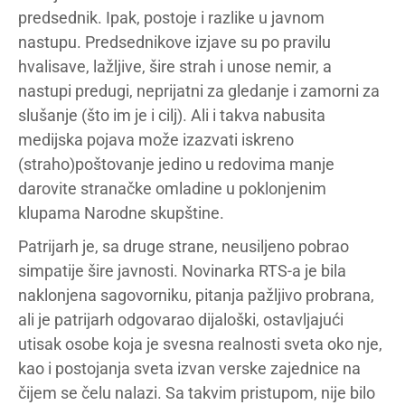
predsednik. Ipak, postoje i razlike u javnom
nastupu. Predsednikove izjave su po pravilu
hvalisave, lažljive, šire strah i unose nemir, a
nastupi predugi, neprijatni za gledanje i zamorni za
slušanje (što im je i cilj). Ali i takva nabusita
medijska pojava može izazvati iskreno
(straho)poštovanje jedino u redovima manje
darovite stranačke omladine u poklonjenim
klupama Narodne skupštine.
Patrijarh je, sa druge strane, neusiljeno pobrao
simpatije šire javnosti. Novinarka RTS-a je bila
naklonjena sagovorniku, pitanja pažljivo probrana,
ali je patrijarh odgovarao dijaloški, ostavljajući
utisak osobe koja je svesna realnosti sveta oko nje,
kao i postojanja sveta izvan verske zajednice na
čijem se čelu nalazi. Sa takvim pristupom, nije bilo