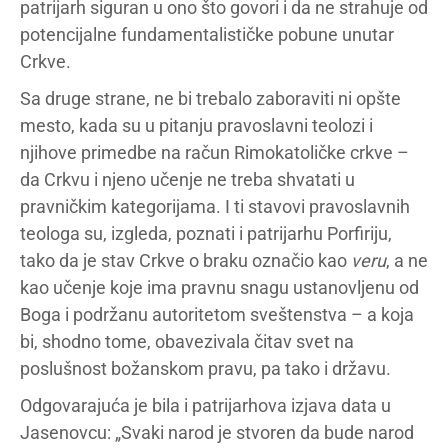
patrijarh siguran u ono što govori i da ne strahuje od
potencijalne fundamentalističke pobune unutar
Crkve.
Sa druge strane, ne bi trebalo zaboraviti ni opšte
mesto, kada su u pitanju pravoslavni teolozi i
njihove primedbe na račun Rimokatoličke crkve –
da Crkvu i njeno učenje ne treba shvatati u
pravničkim kategorijama. I ti stavovi pravoslavnih
teologa su, izgleda, poznati i patrijarhu Porfiriju,
tako da je stav Crkve o braku označio kao
veru
, a ne
kao učenje koje ima pravnu snagu ustanovljenu od
Boga i podržanu autoritetom sveštenstva – a koja
bi, shodno tome, obavezivala čitav svet na
poslušnost božanskom pravu, pa tako i državu.
Odgovarajuća je bila i patrijarhova izjava data u
Jasenovcu: „Svaki narod je stvoren da bude narod