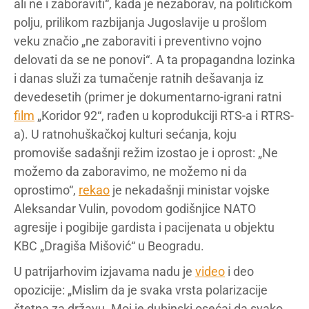
ali ne i zaboraviti“, kada je nezaborav, na političkom
polju, prilikom razbijanja Jugoslavije u prošlom
veku značio „ne zaboraviti i preventivno vojno
delovati da se ne ponovi“. A ta propagandna lozinka
i danas služi za tumačenje ratnih dešavanja iz
devedesetih (primer je dokumentarno-igrani ratni
film
„Koridor 92“, rađen u koprodukciji RTS-a i RTRS-
a). U ratnohuškačkoj kulturi sećanja, koju
promoviše sadašnji režim izostao je i oprost: „Ne
možemo da zaboravimo, ne možemo ni da
oprostimo“,
rekao
je nekadašnji ministar vojske
Aleksandar Vulin, povodom godišnjice NATO
agresije i pogibije gardista i pacijenata u objektu
KBC „Dragiša Mišović“ u Beogradu.
U patrijarhovim izjavama nadu je
video
i deo
opozicije: „Mislim da je svaka vrsta polarizacije
štetna za državu. Moj je dubinski osećaj da svako