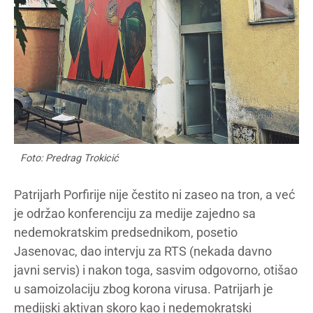
Foto: Predrag Trokicić
Patrijarh Porfirije nije čestito ni zaseo na tron, a već
je održao konferenciju za medije zajedno sa
nedemokratskim predsednikom, posetio
Jasenovac, dao intervju za RTS (nekada davno
javni servis) i nakon toga, sasvim odgovorno, otišao
u samoizolaciju zbog korona virusa. Patrijarh je
medijski aktivan skoro kao i nedemokratski