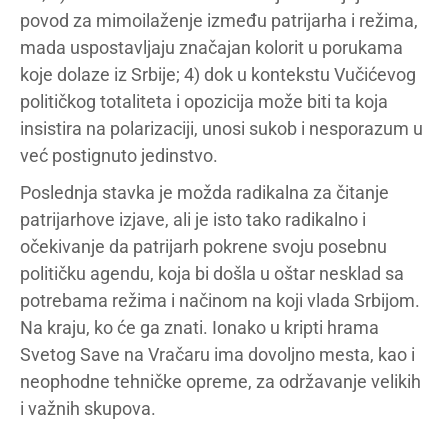
povod za mimoilaženje između patrijarha i režima,
mada uspostavljaju značajan kolorit u porukama
koje dolaze iz Srbije; 4) dok u kontekstu Vučićevog
političkog totaliteta i opozicija može biti ta koja
insistira na polarizaciji, unosi sukob i nesporazum u
već postignuto jedinstvo.
Poslednja stavka je možda radikalna za čitanje
patrijarhove izjave, ali je isto tako radikalno i
očekivanje da patrijarh pokrene svoju posebnu
političku agendu, koja bi došla u oštar nesklad sa
potrebama režima i načinom na koji vlada Srbijom.
Na kraju, ko će ga znati. Ionako u kripti hrama
Svetog Save na Vračaru ima dovoljno mesta, kao i
neophodne tehničke opreme, za održavanje velikih
i važnih skupova.