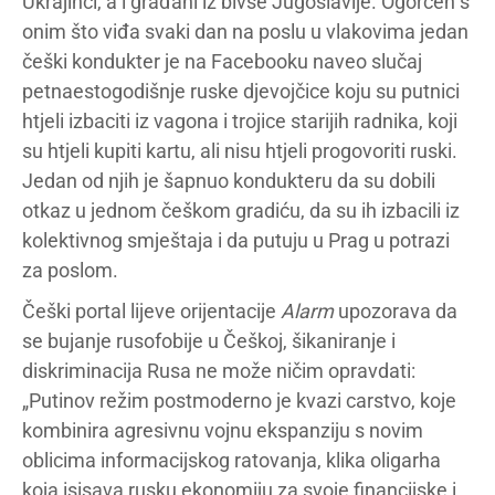
Ukrajinci, a i građani iz bivše Jugoslavije. Ogorčen s
onim što viđa svaki dan na poslu u vlakovima jedan
češki kondukter je na Facebooku naveo slučaj
petnaestogodišnje ruske djevojčice koju su putnici
htjeli izbaciti iz vagona i trojice starijih radnika, koji
su htjeli kupiti kartu, ali nisu htjeli progovoriti ruski.
Jedan od njih je šapnuo kondukteru da su dobili
otkaz u jednom češkom gradiću, da su ih izbacili iz
kolektivnog smještaja i da putuju u Prag u potrazi
za poslom.
Češki portal lijeve orijentacije
Alarm
upozorava da
se bujanje rusofobije u Češkoj, šikaniranje i
diskriminacija Rusa ne može ničim opravdati:
„Putinov režim postmoderno je kvazi carstvo, koje
kombinira agresivnu vojnu ekspanziju s novim
oblicima informacijskog ratovanja, klika oligarha
koja isisava rusku ekonomiju za svoje financijske i