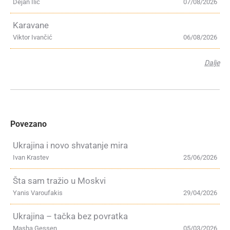
Dejan Ilić
07/08/2026
Karavane
Viktor Ivančić
06/08/2026
Dalje
Povezano
Ukrajina i novo shvatanje mira
Ivan Krastev
25/06/2026
Šta sam tražio u Moskvi
Yanis Varoufakis
29/04/2026
Ukrajina – tačka bez povratka
Masha Gessen
05/03/2026