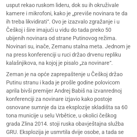
usput rekao ruskom lideru, dok su ih okruživale
kamere i mikrofoni, kako je „previše novinara te da
ih treba likvidirati“. Ovo je izazvalo zgražanje i u
Češkoj i šire imajući u vidu do tada preko 50
ubijenih novinara od strane Putinovog režima.
Novinari su, inače, Zemanu stalna meta. Jednom je
na press konferenciji u ruci držao drvenu repliku
kalašnjikova, na kojoj je pisalo „za novinare“.
Zeman je na opće zaprepaštenje u Češkoj držao
Putinu stranu i kada je prošle godine polovicom
aprila bivši premijer Andrej Babiš na izvanrednoj
konferenciji za novinare izjavio kako postoje
osnovane sumnje da iza eksplozije skladišta sa 60
tona municije u selu Vrbětice, u okolici češkog
grada Zlina 2014. stoji ruska obavještajna služba
GRU. Eksplozija je usmrtila dvije osobe, a tada se