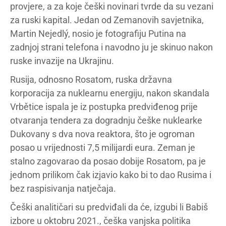
provjere, a za koje češki novinari tvrde da su vezani
za ruski kapital. Jedan od Zemanovih savjetnika,
Martin Nejedlý, nosio je fotografiju Putina na
zadnjoj strani telefona i navodno ju je skinuo nakon
ruske invazije na Ukrajinu.
Rusija, odnosno Rosatom, ruska državna
korporacija za nuklearnu energiju, nakon skandala
Vrbětice ispala je iz postupka predviđenog prije
otvaranja tendera za dogradnju češke nuklearke
Dukovany s dva nova reaktora, što je ogroman
posao u vrijednosti 7,5 milijardi eura. Zeman je
stalno zagovarao da posao dobije Rosatom, pa je
jednom prilikom čak izjavio kako bi to dao Rusima i
bez raspisivanja natječaja.
Češki analitičari su predviđali da će, izgubi li Babiš
izbore u oktobru 2021., češka vanjska politika