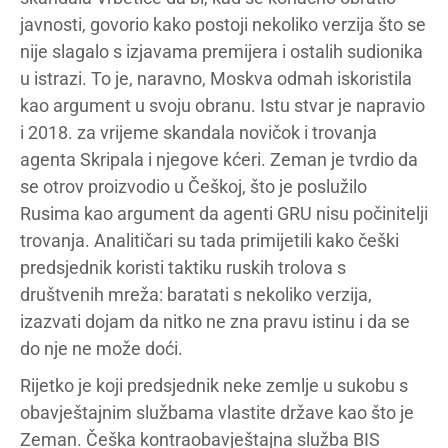
javnosti, govorio kako postoji nekoliko verzija što se
nije slagalo s izjavama premijera i ostalih sudionika
u istrazi. To je, naravno, Moskva odmah iskoristila
kao argument u svoju obranu. Istu stvar je napravio
i 2018. za vrijeme skandala novičok i trovanja
agenta Skripala i njegove kćeri. Zeman je tvrdio da
se otrov proizvodio u Češkoj, što je poslužilo
Rusima kao argument da agenti GRU nisu počinitelji
trovanja. Analitičari su tada primijetili kako češki
predsjednik koristi taktiku ruskih trolova s
društvenih mreža: baratati s nekoliko verzija,
izazvati dojam da nitko ne zna pravu istinu i da se
do nje ne može doći.
Rijetko je koji predsjednik neke zemlje u sukobu s
obavještajnim službama vlastite države kao što je
Zeman. Češka kontraobavještajna služba BIS