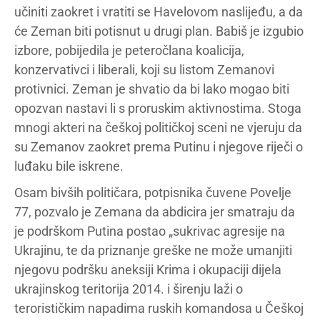
učiniti zaokret i vratiti se Havelovom naslijeđu, a da
će Zeman biti potisnut u drugi plan. Babiš je izgubio
izbore, pobijedila je peteročlana koalicija,
konzervativci i liberali, koji su listom Zemanovi
protivnici. Zeman je shvatio da bi lako mogao biti
opozvan nastavi li s proruskim aktivnostima. Stoga
mnogi akteri na češkoj političkoj sceni ne vjeruju da
su Zemanov zaokret prema Putinu i njegove riječi o
luđaku bile iskrene.
Osam bivših političara, potpisnika čuvene Povelje
77, pozvalo je Zemana da abdicira jer smatraju da
je podrškom Putina postao „sukrivac agresije na
Ukrajinu, te da priznanje greške ne može umanjiti
njegovu podršku aneksiji Krima i okupaciji dijela
ukrajinskog teritorija 2014. i širenju laži o
terorističkim napadima ruskih komandosa u Češkoj