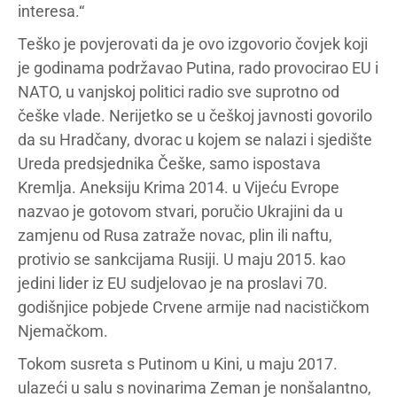
interesa.“
Teško je povjerovati da je ovo izgovorio čovjek koji
je godinama podržavao Putina, rado provocirao EU i
NATO, u vanjskoj politici radio sve suprotno od
češke vlade. Nerijetko se u češkoj javnosti govorilo
da su Hradčany, dvorac u kojem se nalazi i sjedište
Ureda predsjednika Češke, samo ispostava
Kremlja. Aneksiju Krima 2014. u Vijeću Evrope
nazvao je gotovom stvari, poručio Ukrajini da u
zamjenu od Rusa zatraže novac, plin ili naftu,
protivio se sankcijama Rusiji. U maju 2015. kao
jedini lider iz EU sudjelovao je na proslavi 70.
godišnjice pobjede Crvene armije nad nacističkom
Njemačkom.
Tokom susreta s Putinom u Kini, u maju 2017.
ulazeći u salu s novinarima Zeman je nonšalantno,