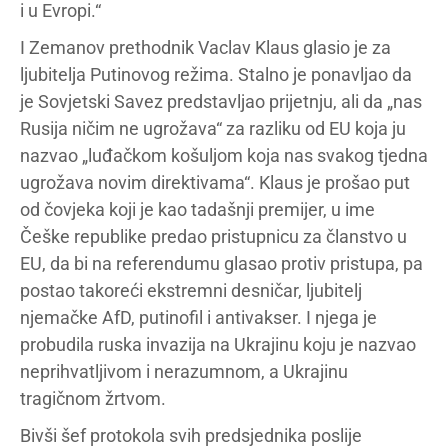
i u Evropi.“
I Zemanov prethodnik Vaclav Klaus glasio je za
ljubitelja Putinovog režima. Stalno je ponavljao da
je Sovjetski Savez predstavljao prijetnju, ali da „nas
Rusija ničim ne ugrožava“ za razliku od EU koja ju
nazvao „luđačkom košuljom koja nas svakog tjedna
ugrožava novim direktivama“. Klaus je prošao put
od čovjeka koji je kao tadašnji premijer, u ime
Češke republike predao pristupnicu za članstvo u
EU, da bi na referendumu glasao protiv pristupa, pa
postao takoreći ekstremni desničar, ljubitelj
njemačke AfD, putinofil i antivakser. I njega je
probudila ruska invazija na Ukrajinu koju je nazvao
neprihvatljivom i nerazumnom, a Ukrajinu
tragičnom žrtvom.
Bivši šef protokola svih predsjednika poslije