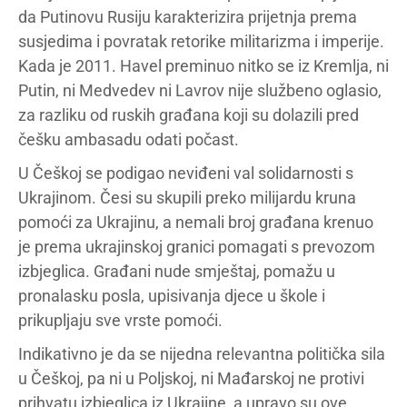
da Putinovu Rusiju karakterizira prijetnja prema
susjedima i povratak retorike militarizma i imperije.
Kada je 2011. Havel preminuo nitko se iz Kremlja, ni
Putin, ni Medvedev ni Lavrov nije službeno oglasio,
za razliku od ruskih građana koji su dolazili pred
češku ambasadu odati počast.
U Češkoj se podigao neviđeni val solidarnosti s
Ukrajinom. Česi su skupili preko milijardu kruna
pomoći za Ukrajinu, a nemali broj građana krenuo
je prema ukrajinskoj granici pomagati s prevozom
izbjeglica. Građani nude smještaj, pomažu u
pronalasku posla, upisivanja djece u škole i
prikupljaju sve vrste pomoći.
Indikativno je da se nijedna relevantna politička sila
u Češkoj, pa ni u Poljskoj, ni Mađarskoj ne protivi
prihvatu izbjeglica iz Ukrajine, a upravo su ove