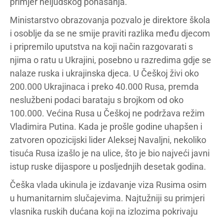
primjer neljudskog ponašanja.
Ministarstvo obrazovanja pozvalo je direktore škola
i osoblje da se ne smije praviti razlika među djecom
i pripremilo uputstva na koji način razgovarati s
njima o ratu u Ukrajini, posebno u razredima gdje se
nalaze ruska i ukrajinska djeca. U Češkoj živi oko
200.000 Ukrajinaca i preko 40.000 Rusa, premda
neslužbeni podaci barataju s brojkom od oko
100.000. Većina Rusa u Češkoj ne podržava režim
Vladimira Putina. Kada je prošle godine uhapšen i
zatvoren opozicijski lider Aleksej Navaljni, nekoliko
tisuća Rusa izašlo je na ulice, što je bio najveći javni
istup ruske dijaspore u posljednjih desetak godina.
Češka vlada ukinula je izdavanje viza Rusima osim
u humanitarnim slučajevima. Najtužniji su primjeri
vlasnika ruskih dućana koji na izlozima pokrivaju