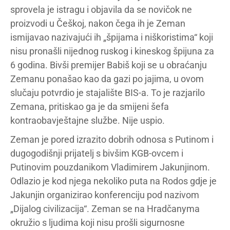
sprovela je istragu i objavila da se novičok ne
proizvodi u Češkoj, nakon čega ih je Zeman
ismijavao nazivajući ih „špijama i niškoristima“ koji
nisu pronašli nijednog ruskog i kineskog špijuna za
6 godina. Bivši premijer Babiš koji se u obraćanju
Zemanu ponašao kao da gazi po jajima, u ovom
slučaju potvrdio je stajalište BIS-a. To je razjarilo
Zemana, pritiskao ga je da smijeni šefa
kontraobavještajne službe. Nije uspio.
Zeman je pored izrazito dobrih odnosa s Putinom i
dugogodišnji prijatelj s bivšim KGB-ovcem i
Putinovim pouzdanikom Vladimirem Jakunjinom.
Odlazio je kod njega nekoliko puta na Rodos gdje je
Jakunjin organizirao konferenciju pod nazivom
„Dijalog civilizacija“. Zeman se na Hradčanyma
okružio s ljudima koji nisu prošli sigurnosne