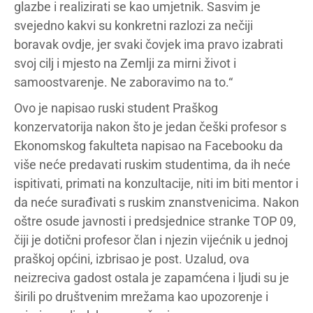
glazbe i realizirati se kao umjetnik. Sasvim je
svejedno kakvi su konkretni razlozi za nečiji
boravak ovdje, jer svaki čovjek ima pravo izabrati
svoj cilj i mjesto na Zemlji za mirni život i
samoostvarenje. Ne zaboravimo na to.“
Ovo je napisao ruski student Praškog
konzervatorija nakon što je jedan češki profesor s
Ekonomskog fakulteta napisao na Facebooku da
više neće predavati ruskim studentima, da ih neće
ispitivati, primati na konzultacije, niti im biti mentor i
da neće surađivati s ruskim znanstvenicima. Nakon
oštre osude javnosti i predsjednice stranke TOP 09,
čiji je dotični profesor član i njezin vijećnik u jednoj
praškoj općini, izbrisao je post. Uzalud, ova
neizreciva gadost ostala je zapamćena i ljudi su je
širili po društvenim mrežama kao upozorenje i