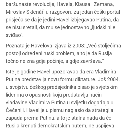
baršunaste revolucije, Havela, Klausa i Zemana,
Miroslav Sklenář, u razgovoru za jedan češki portal
prisjeća se da je jedini Havel izbjegavao Putina, da
se nisu sretali, da mu se jednostavno „ljudski nije
sviđao“.
Poznata je Havelova izjava iz 2008: „Već stoljećima
postoji određeni ruski problem, a to je da Rusija
točno ne zna gdje počinje, a gdje završava.“
Iste je godine Havel upozoravao da era Vladimira
Putina predstavlja novu formu diktature. Još 2004.
u svojstvu češkog predsjednika pisao je svjetskim
liderima o opasnosti koju predstavlja način
vladavine Vladimira Putina u svijetlu događaja u
Čečeniji. Havel je u pismu naglasio da strategija
zapada prema Putinu, a to je stalna nada da će
Rusija krenuti demokratskim putem, ne uspijeva i