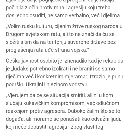
počinila zločin protiv mira i agresiju koju treba
dosljedno osuditi, ne samo verbalno, već i djelima.
„Volim rusku kulturu, cijenim žrtve ruskog naroda u
Drugom svjetskom ratu, ali to ne znači da ću se
složiti s tim da na teritoriju suverene države bez
proglašenja rata uđe strana vojska.“
Češku javnost osobito je iznenadilo kad je rekao da
je „luđake potrebno izolirati i ne braniti se samo
riječima već i konkretnim mjerama“. Izrazio je punu
podršku Ukrajini i njezinom vodstvu.
„Vjerujem da će se situacija smiriti, ali ni u kom
slučaju kukavičkim kompromisom, već odlučnom
reakcijom protiv agresora. Duboko žalim što se to
događa, ali moramo se ponašati kao odvažni ljudi,
koji neće dopustiti agresiju i zbog vlastitog