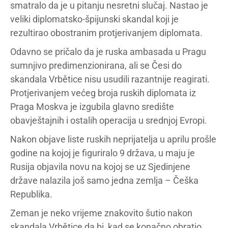
smatralo da je u pitanju nesretni slučaj. Nastao je
veliki diplomatsko-špijunski skandal koji je
rezultirao obostranim protjerivanjem diplomata.
Odavno se pričalo da je ruska ambasada u Pragu
sumnjivo predimenzionirana, ali se Česi do
skandala Vrbětice nisu usudili razantnije reagirati.
Protjerivanjem većeg broja ruskih diplomata iz
Praga Moskva je izgubila glavno središte
obavještajnih i ostalih operacija u srednjoj Evropi.
Nakon objave liste ruskih neprijatelja u aprilu prošle
godine na kojoj je figuriralo 9 država, u maju je
Rusija objavila novu na kojoj se uz Sjedinjene
države nalazila još samo jedna zemlja – Češka
Republika.
Zeman je neko vrijeme znakovito šutio nakon
skandala Vrbětice da bi, kad se konačno obratio