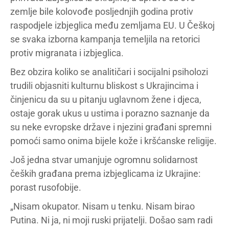
zemlje bile kolovođe posljednjih godina protiv
raspodjele izbjeglica među zemljama EU. U Češkoj
se svaka izborna kampanja temeljila na retorici
protiv migranata i izbjeglica.
Bez obzira koliko se analitičari i socijalni psiholozi
trudili objasniti kulturnu bliskost s Ukrajincima i
činjenicu da su u pitanju uglavnom žene i djeca,
ostaje gorak ukus u ustima i porazno saznanje da
su neke evropske države i njezini građani spremni
pomoći samo onima bijele kože i kršćanske religije.
Još jedna stvar umanjuje ogromnu solidarnost
čeških građana prema izbjeglicama iz Ukrajine:
porast rusofobije.
„Nisam okupator. Nisam u tenku. Nisam birao
Putina. Ni ja, ni moji ruski prijatelji. Došao sam radi