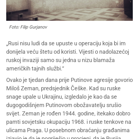
Foto: Filip Gurjanov
„Rusi nisu ludi da se upuste u operaciju koja bi im
donijela veću štetu od koristi. Vijesti o nadolazećoj
ruskoj invaziji samo su jedna u nizu blamaža
američkih tajnih službi.“
Ovako je tjedan dana prije Putinove agresije govorio
Miloš Zeman, predsjednik Češke. Kad su ruske
snage upale u Ukrajinu, izgledalo je kao da se
dugogodišnjem Putinovom obožavatelju srušio
svijet. Zeman je rođen 1944. godine, itekako dobro
pamti sovjetsku okupaciju 1968. i ruske tenkove na
ulicama Praga. U posebnom obraćanju građanima
izjavio je da je pogriješio u procjeni, da je Rusija