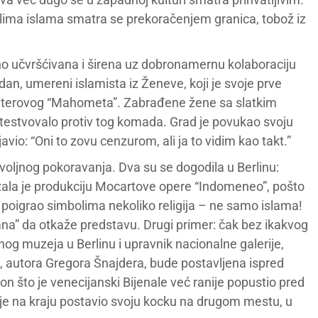
ima islama smatra se prekoračenjem granica, tobož iz
no učvršćivana i širena uz dobronamernu kolaboraciju
an, umereni islamista iz Ženeve, koji je svoje prve
lterovog “Mahometa”. Zabrađene žene sa slatkim
testvovalo protiv tog komada. Grad je povukao svoju
vio: “Oni to zovu cenzurom, ali ja to vidim kao takt.”
ovoljnog pokoravanja. Dva su se dogodila u Berlinu:
zala je produkciju Mocartove opere “Indomeneo”, pošto
 poigrao simbolima nekoliko religija – ne samo islama!
ovana” da otkaže predstavu. Drugi primer: čak bez ikakvog
nog muzeja u Berlinu i upravnik nacionalne galerije,
, autora Gregora Šnajdera, bude postavljena ispred
 što je venecijanski Bijenale već ranije popustio pred
 je na kraju postavio svoju kocku na drugom mestu, u