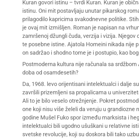
Kuran govori istinu – tvrdi Kuran. Kuran je običn
istinu. Oni mit postavljaju unutar pikarskog ro
prilagodilo kapricima svakodnevne politike. Sti
je ovaj mit izmišljen. Roman je napisan na vrhun
zamršenoj džungli čuda, verzija i vizija. Njegov
te posebne istine. Ajatola Homeini nikada nije pr
on sadržao i shodno tome je i postupio, kao bog
Postmoderna kultura nije računala sa srdžbom Aj
doba od osamdesetih?
Da, 1968. levo orijentisani intelektualci i dalje s
završili prizemljeni sa propalicama u univerzit
Ali to je bilo veselo otrežnjenje. Pokret postmo
one koji nisu više želeli da veruju u grandiozne n
godine Mušel Fuko spor između marksista i hege
intelektualci bili ugodno ušuškani u relativne isti
svetske revolucije, koji su doskora bili tako uzbu