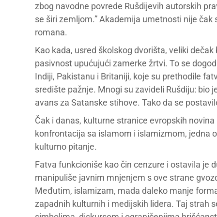
zbog navodne povrede Rušdijevih autorskih prava.
se širi zemljom.” Akademija umetnosti nije čak s
romana.
Kao kada, usred školskog dvorišta, veliki deča
pasivnost upućujući zamerke žrtvi. To se dogodil
Indiji, Pakistanu i Britaniji, koje su prethodile f
središte pažnje. Mnogi su zavideli Rušdiju: bio j
avans za Satanske stihove. Tako da se postavilo
Čak i danas, kulturne stranice evropskih novin
konfrontacija sa islamom i islamizmom, jedna od
kulturno pitanje.
Fatva funkcioniše kao čin cenzure i ostavila j
manipuliše javnim mnjenjem s ove strane gvozde
Međutim, islamizam, mada daleko manje formalni
zapadnih kulturnih i medijskih lidera. Taj strah
simbolima, diskursom i ograničenjima hrišćanstv