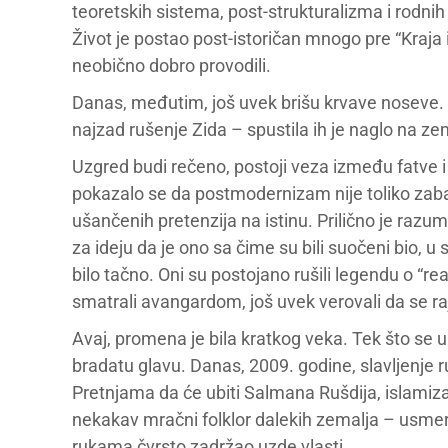
teoretskih sistema, post-strukturalizma i rodnih s
Život je postao post-istoričan mnogo pre “Kraja 
neobično dobro provodili.
Danas, međutim, još uvek brišu krvave noseve. St
najzad rušenje Zida – spustila ih je naglo na zeml
Uzgred budi rečeno, postoji veza između fatve i
pokazalo se da postmodernizam nije toliko zab
ušančenih pretenzija na istinu. Prilično je razuml
za ideju da je ono sa čime su bili suočeni bio, u 
bilo tačno. Oni su postojano rušili legendu o “rea
smatrali avangardom, još uvek verovali da se ra
Avaj, promena je bila kratkog veka. Tek što se ur
bradatu glavu. Danas, 2009. godine, slavljenje 
Pretnjama da će ubiti Salmana Rušdija, islamiz
nekakav mračni folklor dalekih zemalja – usmer
rukama čvrsto zadržao uzde vlasti.