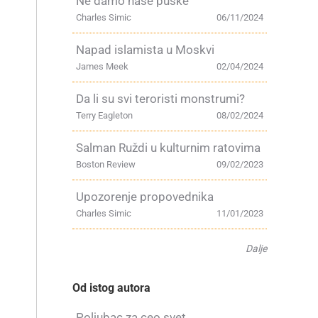
Ne damo naše puške
Charles Simic
06/11/2024
Napad islamista u Moskvi
James Meek
02/04/2024
Da li su svi teroristi monstrumi?
Terry Eagleton
08/02/2024
Salman Ruždi u kulturnim ratovima
Boston Review
09/02/2023
Upozorenje propovednika
Charles Simic
11/01/2023
Dalje
Od istog autora
Poljubac za ceo svet