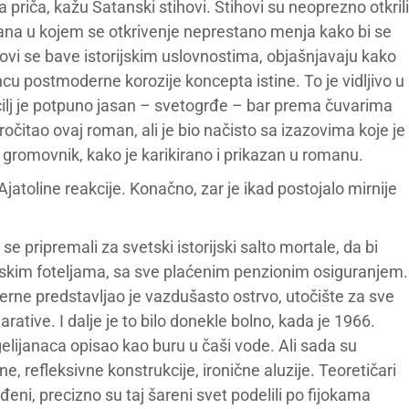
a priča, kažu Satanski stihovi. Stihovi su neoprezno otkrili
mana u kojem se otkrivenje neprestano menja kako bi se
hovi se bave istorijskim uslovnostima, objašnjavaju kako
cu postmoderne korozije koncepta istine. To je vidljivo u
 cilj je potpuno jasan – svetogrđe – bar prema čuvarima
očitao ovaj roman, ali je bio načisto sa izazovima koje je
 gromovnik, kako je karikirano i prikazan u romanu.
atoline reakcije. Konačno, zar je ikad postojalo mirnije
u se pripremali za svetski istorijski salto mortale, da bi
etskim foteljama, sa sve plaćenim penzionim osiguranjem.
derne predstavljao je vazdušasto ostrvo, utočište za sve
arative. I dalje je to bilo donekle bolno, kada je 1966.
lijanaca opisao kao buru u čaši vode. Ali sada su
ne, refleksivne konstrukcije, ironične aluzije. Teoretičari
đeni, precizno su taj šareni svet podelili po fijokama