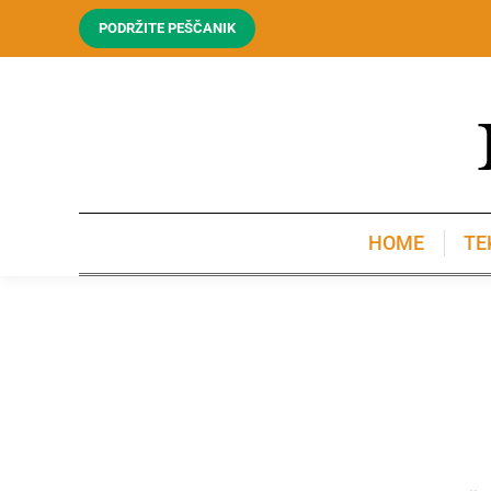
PODRŽITE PEŠČANIK
HOME
TE
HOME
TE