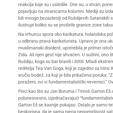
reakcija koje su i usledile. One su, u stvari, po
pojavljuju na stranicama kolumni. Mediji su izda
bili mnogo bezazleniji od Rušdijevih Satanskih 
ilustruje koliko su se proširile granice zone ta
Na vrhuncu spora oko karikatura, holandska polit
u odbranu prava karikaturista. Upravo je ona u
muslimanski disident, upotrebila je primer ist
Zida. Ali njen gest nije shvaćen. U suštini, ono 
Rušdiju, koga su bar branili i štitili. Mladi ekst
reditelja Tea Van Goga, koji je zajedno sa Hirsi 
sručio bodež, za koji je bila prikačena poruka: “Zn
poraženi, svi vi fundamentalistički nevernici.” O
Pisci kao što su Jan Buruma i Timoti Garton Eš ob
polunesvesno, izjednačavajući “fundamentaliste
Garton Eš se kasnije pokajao. Ostalo je samo tek i
beskorisna, da je sama njena nepomirljivost sat