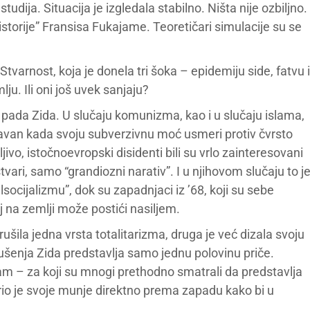
tudija. Situacija je izgledala stabilno. Ništa nije ozbiljno.
istorije” Fransisa Fukajame. Teoretičari simulacije su se
varnost, koja je donela tri šoka – epidemiju side, fatvu i
ju. Ili oni još uvek sanjaju?
 pada Zida. U slučaju komunizma, kao i u slučaju islama,
avan kada svoju subverzivnu moć usmeri protiv čvrsto
jivo, istočnoevropski disidenti bili su vrlo zainteresovani
stvari, samo “grandiozni narativ”. I u njihovom slučaju to j
lsocijalizmu”, dok su zapadnjaci iz ’68, koji su sebe
j na zemlji može postići nasiljem.
ušila jedna vrsta totalitarizma, druga je već dizala svoju
rušenja Zida predstavlja samo jednu polovinu priče.
am – za koji su mnogi prethodno smatrali da predstavlja
io je svoje munje direktno prema zapadu kako bi u