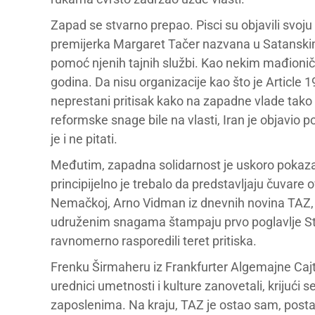
Zapad se stvarno prepao. Pisci su objavili svoju
premijerka Margaret Tačer nazvana u Satanskim 
pomoć njenih tajnih službi. Kao nekim mađioni
godina. Da nisu organizacije kao što je Article 
neprestani pritisak kako na zapadne vlade tako i
reformske snage bile na vlasti, Iran je objavio 
je i ne pitati.
Međutim, zapadna solidarnost je uskoro pokaza
principijelno je trebalo da predstavljaju čuvare 
Nemačkoj, Arno Vidman iz dnevnih novina TAZ, 
udruženim snagama štampaju prvo poglavlje Sti
ravnomerno rasporedili teret pritiska.
Frenku Širmaheru iz Frankfurter Algemajne Cajt
urednici umetnosti i kulture zanovetali, krijući se
zaposlenima. Na kraju, TAZ je ostao sam, posta