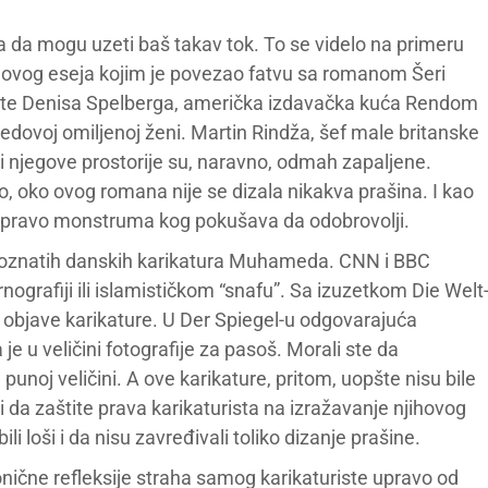
aha da mogu uzeti baš takav tok. To se videlo na primeru
egovog eseja kojim je povezao fatvu sa romanom Šeri
ste Denisa Spelberga, američka izdavačka kuća Rendom
ovoj omiljenoj ženi. Martin Rindža, šef male britanske
i njegove prostorije su, naravno, odmah zapaljene.
 oko ovog romana nije se dizala nikakva prašina. I kao
a upravo monstruma kog pokušava da odobrovolji.
 poznatih danskih karikatura Muhameda. CNN i BBC
rnografiji ili islamističkom “snafu”. Sa izuzetkom Die Welt
 objave karikature. U Der Spiegel-u odgovarajuća
e u veličini fotografije za pasoš. Morali ste da
u punoj veličini. A ove karikature, pritom, uopšte nisu bile
ili da zaštite prava karikaturista na izražavanje njihovog
ili loši i da nisu zavređivali toliko dizanje prašine.
ronične refleksije straha samog karikaturiste upravo od