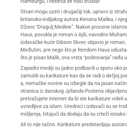
Hamburgu, i nebesa se nisu srušila!
Stvari mogu uzeti i drugačiji tok, upravo iz str
britansko-indijskog autora Kenana Malika, i nj
Džons “Dragulj Medine”. Nakon procene islami
Haus, povukla je roman o Ajši, navodno Muhamed
izdavačke kuće Gibson Skver, objavio je roman, 
Međutim, pre nego što je Rendom Haus odustao,
što je pisao Malik, ova vrsta “poštovanja” rađ
Zapadni mediji su jadno podbacili u sporu oko
zamutili su karikature kao da se radi o dečjoj po
a, nemačke novine su izbegle da na jasan način
stranica iz danskog Jyllands-Postena objavljena j
pretražujete internet da bi ste karikature videli 
uvredljive za islam. Urednici i izdavači su se trs
mišljenja, hitajući da dodaju da su crteži ionako b
Ali to nije tačno. Karikature predstavljaju autoi