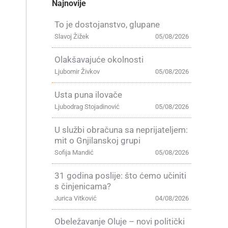
Najnovije
To je dostojanstvo, glupane
Slavoj Žižek
05/08/2026
Olakšavajuće okolnosti
Ljubomir Živkov
05/08/2026
Usta puna ilovače
Ljubodrag Stojadinović
05/08/2026
U službi obračuna sa neprijateljem:
mit o Gnjilanskoj grupi
Sofija Mandić
05/08/2026
31 godina poslije: što ćemo učiniti
s činjenicama?
Jurica Vitković
04/08/2026
Obeležavanje Oluje – novi politički