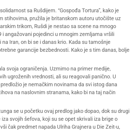
 solidarnost sa Rušdijem. “Gospođa Tortura”, kako je
stihovima, pružila je britanskom autoru utočište uz
čarskim trikom, Rušdi je nestao sa scene na mnogo
19 i angažovani pojedinci u mnogim zemljama vršili
 na Iran, on bi se i danas krio. Kada su tamošnje
potrebne garancije bezbednosti. Kako je s tim danas, bolje
la svoja ograničenja. Uzmimo na primer medije,
ovih ugroženih vrednosti, ali su reagovali panično. U
predložio je nemačkim novinama da svi istog dana
hova na naslovnim stranama, kako bi na taj način
unga se u početku ovaj predlog jako dopao, dok su drugi
 iza svojih šefova, koji su se opet skrivali iza brige o
vši čak predmet napada Ulriha Grajnera u Die Zeit-u,