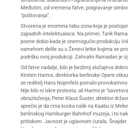
Međutim, od vremena fatve, poigravanje simbol
“poštovanja”.
Stvorena je enormna tabu-zona koja je postoja
zapadnih intelektualaca. Na primer, Tarik Ramad
poene dobio kada je onemogućio produkciju Vo
osmehom delile su u Ženevi letke kojima se pro
podršku ovoj produkciji. Zahvalni Ramadan je izja
Od fatve nadalje, bilo je bezbroj slučajeva dobr
Kirsten Harms, direktorka berlinske Opere otka
se reditelj Hans Nojenfels pomalo provokativno
Nije bilo ni iskre protesta, ali Harms je “savet
obrazloženja, Peter Klaus Šuster, direktor držav
sprečio je da crna kocka nalik na Kaabu iz Meke
berlinskog Hamburger Bahnhof muzeja, i to nakon
pritiskom. Javnost je uglavnom ćutala. Šnajder