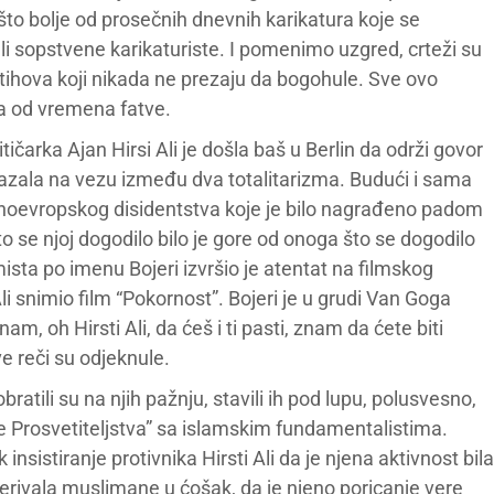
nešto bolje od prosečnih dnevnih karikatura koje se
li sopstvene karikaturiste. I pomenimo uzgred, crteži su
stihova koji nikada ne prezaju da bogohule. Sve ovo
bua od vremena fatve.
ičarka Ajan Hirsi Ali je došla baš u Berlin da održi govor
kazala na vezu između dva totalitarizma. Budući i sama
očnoevropskog disidentstva koje je bilo nagrađeno padom
što se njoj dogodilo bilo je gore od onoga što se dogodilo
remista po imenu Bojeri izvršio je atentat na filmskog
Ali snimio film “Pokornost”. Bojeri je u grudi Van Goga
am, oh Hirsti Ali, da ćeš i ti pasti, znam da ćete biti
ve reči su odjeknule.
ratili su na njih pažnju, stavili ih pod lupu, polusvesno,
 Prosvetiteljstva” sa islamskim fundamentalistima.
nsistiranje protivnika Hirsti Ali da je njena aktivnost bila
erivala muslimane u ćošak, da je njeno poricanje vere