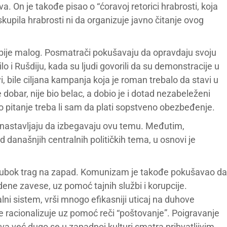
 On je takođe pisao o “ćoravoj retorici hrabrosti, koja
kupila hrabrosti ni da organizuje javno čitanje ovog
k bije malog. Posmatrači pokušavaju da opravdaju svoju
o i Rušdiju, kada su ljudi govorili da su demonstracije u
atvi, bile ciljana kampanja koja je roman trebalo da stavi u
e dobar, nije bio belac, a dobio je i dotad nezabeleženi
 pitanje treba li sam da plati sopstveno obezbeđenje.
a nastavljaju da izbegavaju ovu temu. Međutim,
 današnjih centralnih političkih tema, u osnovi je
e dubok trag na zapad. Komunizam je takođe pokušavao da
ne zavese, uz pomoć tajnih službi i korupcije.
 sistem, vrši mnogo efikasniji uticaj na duhove
 se racionalizuje uz pomoć reči “poštovanje”. Poigravanje
a već dugo se u zapadnoj kulturi smatra prihvatljivim.