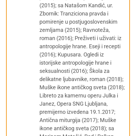
(2015); sa Natašom Kandić, ur.
Zbornik: Tranziciona pravda i
pomirenje u postjugoslovenskim
zemljama (2015); Ravnoteža,
roman (2016); Preživeti i uživati: iz
antropologije hrane. Eseji i recepti
(2016); Kupusara. Ogledi iz
istorijske antropologije hrane i
seksualnosti (2016); Škola za
delikatne ljubavnike, roman (2018);
Muške ikone antičkog sveta (2018);
Libreto za kamernu operu Julka i
Janez, Opera SNG Ljubljana,
premijerno izvedena 19.1.2017;
Antična miturgija (2017); Muške
ikone antičkog sveta (2018); sa