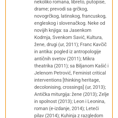
nekoliko romana, libreto, putopise,
drame; prevodi sa grčkog,
novogrčkog, latinskog, francuskog,
engleskog i slovenačkog. Neke od
novijih knjiga: sa Jasenkom
Kodrnja, Svenkom Savić, Kultura,
žene, drugi (ur, 2011); Franc Kavčič
in antika: pogled iz antropologije
antičnih svetov (2011); Mikra
theatrika (2011); sa Biljanom Kašić i
Jelenom Petrović, Feminist critical
interventions [thinking heritage,
decolonising, crossings] (ur, 2013);
Antička miturgija: žene (2013); Zelje
in spolnost (2013); Leon i Leonina,
roman (e-izdanje, 2014); Leteći
pilav (2014); Kuhinja z razgledom