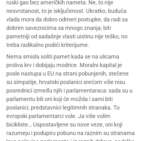
ruski gas bez američkih nameta. Ne, to nije
nesvrstanost, to je isključenost. Ukratko, buduća
vlada mora da dobro odmeri postupke, da radi sa
dobrim saveznicima sa mnogo znanja; biti
pametniji od sadašnje vlasti uistinu nije teško, no
treba radikalno podići kriterijume.
Nema smisla soliti pamet kada se na ulicama
proliva krv i dobijaju modrice. Moralni kapital je
posle nastupa u EU na strani pobunjenih, stečene
su simpatije, hrvatski poslanici srećom više nisu
posrednici između njih i parlamentaraca: sada su u
parlamentu bili oni koji će možda i sami biti
poslanici, predstavnici legitimnih stranaka. To
evropski parlamentarci vole. Ja više volim
bicikliste… Uspostavljene su nove veze, oni koji
razumeju i podupiru pobunu na raznim su stranama