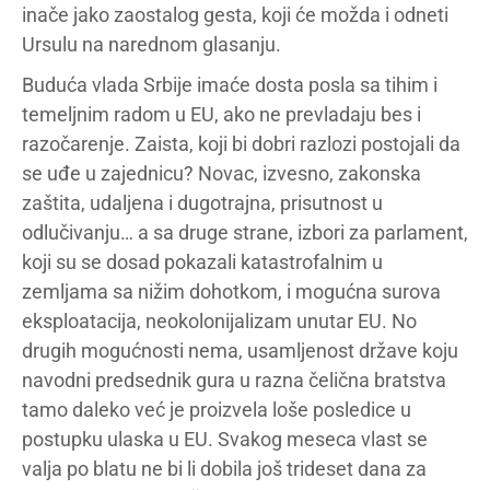
inače jako zaostalog gesta, koji će možda i odneti
Ursulu na narednom glasanju.
Buduća vlada Srbije imaće dosta posla sa tihim i
temeljnim radom u EU, ako ne prevladaju bes i
razočarenje. Zaista, koji bi dobri razlozi postojali da
se uđe u zajednicu? Novac, izvesno, zakonska
zaštita, udaljena i dugotrajna, prisutnost u
odlučivanju… a sa druge strane, izbori za parlament,
koji su se dosad pokazali katastrofalnim u
zemljama sa nižim dohotkom, i mogućna surova
eksploatacija, neokolonijalizam unutar EU. No
drugih mogućnosti nema, usamljenost države koju
navodni predsednik gura u razna čelična bratstva
tamo daleko već je proizvela loše posledice u
postupku ulaska u EU. Svakog meseca vlast se
valja po blatu ne bi li dobila još trideset dana za