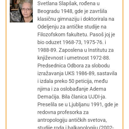
Svetlana Slapšak, rođena u
Beogradu 1948, gde je završila
klasičnu gimnaziju i doktorirala na
Odeljenju za antičke studije na
Filozofskom fakultetu. Pasoš joj je
bio oduzet 1968-73, 1975-76. i
1988-89. Zaposlena u Institutu za
književnost i umetnost 1972-88.
Predsednica Odbora za slobodu
izražavanja UKS 1986-89, sastavila
i izdala preko 50 peticija, među
njima i za oslobađanje Adema
Demaćija. Bila članica UJDI-ja.
Preselila se u Ljubljanu 1991, gde je
redovna profesorka za
antropologiju antičkih svetova,
studije roda i balkanologiju (2002-