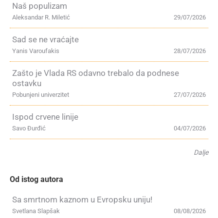
Naš populizam
Aleksandar R. Miletić
29/07/2026
Sad se ne vraćajte
Yanis Varoufakis
28/07/2026
Zašto je Vlada RS odavno trebalo da podnese
ostavku
Pobunjeni univerzitet
27/07/2026
Ispod crvene linije
Savo Đurđić
04/07/2026
Dalje
Od istog autora
Sa smrtnom kaznom u Evropsku uniju!
Svetlana Slapšak
08/08/2026