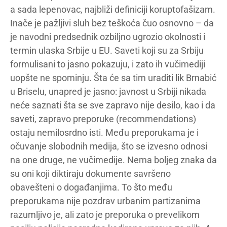
a sada lepenovac, najbliži definiciji koruptofašizam.
Inače je pažljivi sluh bez teškoća čuo osnovno – da
je navodni predsednik ozbiljno ugrozio okolnosti i
termin ulaska Srbije u EU. Saveti koji su za Srbiju
formulisani to jasno pokazuju, i zato ih vučimediji
uopšte ne spominju. Šta će sa tim uraditi lik Brnabić
u Briselu, unapred je jasno: javnost u Srbiji nikada
neće saznati šta se sve zapravo nije desilo, kao i da
saveti, zapravo preporuke (recommendations)
ostaju nemilosrdno isti. Među preporukama je i
očuvanje slobodnih medija, što se izvesno odnosi
na one druge, ne vučimedije. Nema boljeg znaka da
su oni koji diktiraju dokumente savršeno
obavešteni o događanjima. To što među
preporukama nije pozdrav urbanim partizanima
razumljivo je, ali zato je preporuka o prevelikom