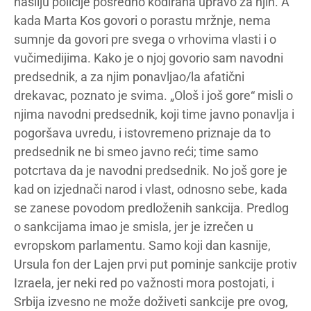
nasilju policije posredno kodirana upravo za njih. A
kada Marta Kos govori o porastu mržnje, nema
sumnje da govori pre svega o vrhovima vlasti i o
vučimedijima. Kako je o njoj govorio sam navodni
predsednik, a za njim ponavljao/la afatični
drekavac, poznato je svima. „Ološ i još gore“ misli o
njima navodni predsednik, koji time javno ponavlja i
pogoršava uvredu, i istovremeno priznaje da to
predsednik ne bi smeo javno reći; time samo
potcrtava da je navodni predsednik. No još gore je
kad on izjednači narod i vlast, odnosno sebe, kada
se zanese povodom predloženih sankcija. Predlog
o sankcijama imao je smisla, jer je izrečen u
evropskom parlamentu. Samo koji dan kasnije,
Ursula fon der Lajen prvi put pominje sankcije protiv
Izraela, jer neki red po važnosti mora postojati, i
Srbija izvesno ne može doživeti sankcije pre ovog,