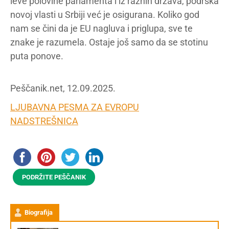
leve polovine parlamenta i iz raznih država, podrška
novoj vlasti u Srbiji već je osigurana. Koliko god
nam se čini da je EU nagluva i priglupa, sve te
znake je razumela. Ostaje još samo da se stotinu
puta ponove.
Peščanik.net, 12.09.2025.
LJUBAVNA PESMA ZA EVROPU
NADSTREŠNICA
PODRŽITE PEŠČANIK
Biografija