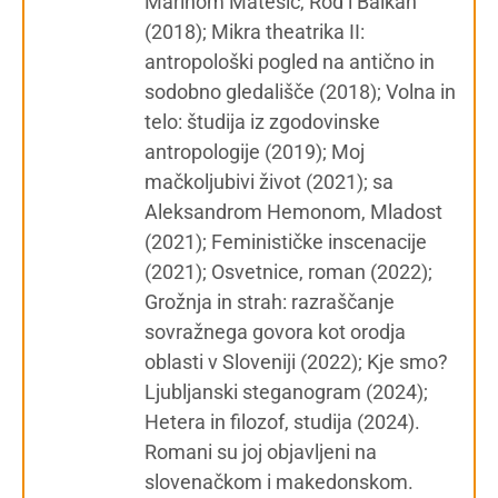
Marinom Matešić, Rod i Balkan
(2018); Mikra theatrika II:
antropološki pogled na antično in
sodobno gledališče (2018); Volna in
telo: študija iz zgodovinske
antropologije (2019); Moj
mačkoljubivi život (2021); sa
Aleksandrom Hemonom, Mladost
(2021); Feminističke inscenacije
(2021); Osvetnice, roman (2022);
Grožnja in strah: razraščanje
sovražnega govora kot orodja
oblasti v Sloveniji (2022); Kje smo?
Ljubljanski steganogram (2024);
Hetera in filozof, studija (2024).
Romani su joj objavljeni na
slovenačkom i makedonskom.