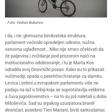
Foto: Vedran Bukarica
I da, i ne: glomazna birokratska struktura,
parlament većinski opredeljen udesno, nužna
osnovna uglađenost… Niko nije smeo očekivati da
će paljevina i zviždanje pod prozorom naići na
institucionalno odobravanje, i tu je Marta Kos
odradila svoj činovnički posao. Kako su to prikazali
vučimediji, spada u patetično hvatanje za slamku.
Levica i zeleni u evropskom parlamentu više ne
padaju na laž o Srbiji koja se suprotstavlja velikima
a čuva jugoslovenstvo – na to su još naletali u doba
Miloševića. Sad su srpskog uzurpatora branili
desničari, posebno Tieri Mariani, bivši sarkozijanac