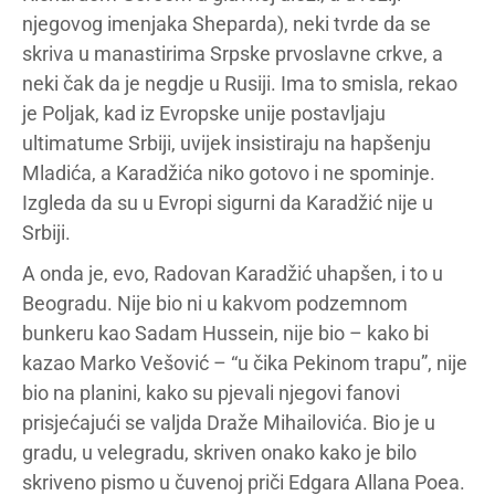
njegovog imenjaka Sheparda), neki tvrde da se
skriva u manastirima Srpske prvoslavne crkve, a
neki čak da je negdje u Rusiji. Ima to smisla, rekao
je Poljak, kad iz Evropske unije postavljaju
ultimatume Srbiji, uvijek insistiraju na hapšenju
Mladića, a Karadžića niko gotovo i ne spominje.
Izgleda da su u Evropi sigurni da Karadžić nije u
Srbiji.
A onda je, evo, Radovan Karadžić uhapšen, i to u
Beogradu. Nije bio ni u kakvom podzemnom
bunkeru kao Sadam Hussein, nije bio – kako bi
kazao Marko Vešović – “u čika Pekinom trapu”, nije
bio na planini, kako su pjevali njegovi fanovi
prisjećajući se valjda Draže Mihailovića. Bio je u
gradu, u velegradu, skriven onako kako je bilo
skriveno pismo u čuvenoj priči Edgara Allana Poea.