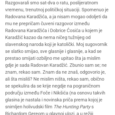
Razgovarali smo sat-dva o ratu, poslijeratnom
vremenu, trenutnoj političkoj situaciji. Spomenuo je
Radovana Karadžića, a ja nisam mogao odoljeti da
mu ne prepričam čuveni razgovor između
Radovana Karadžića i Dobrice Ćosića u kojem je
Karadžić kazao da nema ničeg tužnijeg od
slavenskog naroda koji je katolički. Moj sugovornik
se slatko smijao, sve glasnije i glasnije, a kad se
prestao smijati ozbiljno me upitao šta ja mislim
gdje je sada Radovan Karadžić. Zbunio sam se; ne
znam, rekao sam. Znam da ne znaš, odgovorio je,
ali šta misliš? Ne mislim ništa, rekao sam, obično
se spekulira da se krije negdje na pograničnom
području između Foče i Nikšića (na osnovu takvih
glasina je nastala i novinska priča prema kojoj je
snimljen holivudski film
The Hunting Party
s
Richardom Gereom u glavnoj ulozi, a u režiji