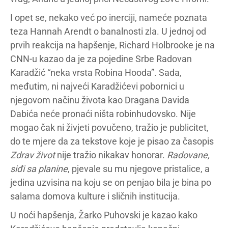
I opet se, nekako već po inerciji, nameće poznata
teza Hannah Arendt o banalnosti zla. U jednoj od
prvih reakcija na hapšenje, Richard Holbrooke je na
CNN-u kazao da je za pojedine Srbe Radovan
Karadžić “neka vrsta Robina Hooda”. Sada,
međutim, ni najveći Karadžićevi pobornici u
njegovom načinu života kao Dragana Davida
Dabića neće pronaći ništa robinhudovsko. Nije
mogao čak ni živjeti povučeno, tražio je publicitet,
do te mjere da za tekstove koje je pisao za časopis
Zdrav život
nije tražio nikakav honorar.
Radovane,
siđi sa planine
, pjevale su mu njegove pristalice, a
jedina uzvisina na koju se on penjao bila je bina po
salama domova kulture i sličnih institucija.
U noći hapšenja, Žarko Puhovski je kazao kako