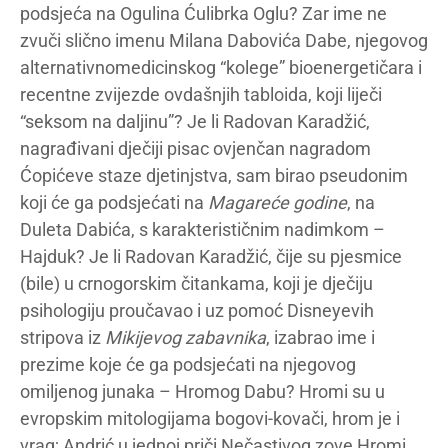
podsjeća na Ogulina Ćulibrka Oglu? Zar ime ne
zvuči slično imenu Milana Dabovića Dabe, njegovog
alternativnomedicinskog “kolege” bioenergetičara i
recentne zvijezde ovdašnjih tabloida, koji liječi
“seksom na daljinu”? Je li Radovan Karadžić,
nagrađivani dječiji pisac ovjenčan nagradom
Ćopićeve staze djetinjstva, sam birao pseudonim
koji će ga podsjećati na
Magareće godine
, na
Duleta Dabića, s karakterističnim nadimkom –
Hajduk? Je li Radovan Karadžić, čije su pjesmice
(bile) u crnogorskim čitankama, koji je dječiju
psihologiju proučavao i uz pomoć Disneyevih
stripova iz
Mikijevog zabavnika
, izabrao ime i
prezime koje će ga podsjećati na njegovog
omiljenog junaka – Hromog Dabu? Hromi su u
evropskim mitologijama bogovi-kovači, hrom je i
vrag; Andrić u jednoj priči Nečastivog zove Hromi.