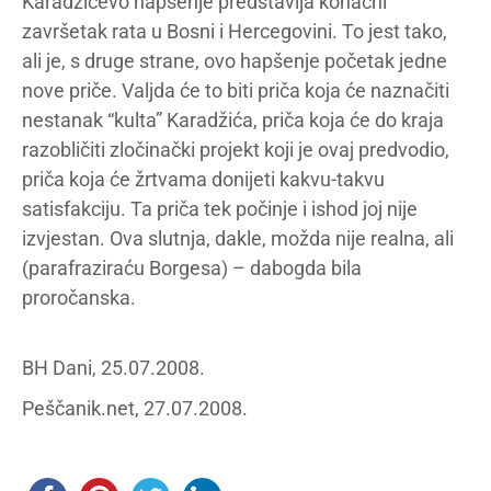
Karadžićevo hapšenje predstavlja konačni
završetak rata u Bosni i Hercegovini. To jest tako,
ali je, s druge strane, ovo hapšenje početak jedne
nove priče. Valjda će to biti priča koja će naznačiti
nestanak “kulta” Karadžića, priča koja će do kraja
razobličiti zločinački projekt koji je ovaj predvodio,
priča koja će žrtvama donijeti kakvu-takvu
satisfakciju. Ta priča tek počinje i ishod joj nije
izvjestan. Ova slutnja, dakle, možda nije realna, ali
(parafraziraću Borgesa) – dabogda bila
proročanska.
BH Dani, 25.07.2008.
Peščanik.net, 27.07.2008.