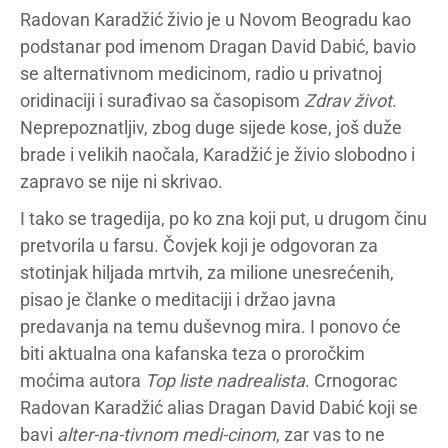
Radovan Karadžić živio je u Novom Beogradu kao
podstanar pod imenom Dragan David Dabić, bavio
se alternativnom medicinom, radio u privatnoj
oridinaciji i surađivao sa časopisom
Zdrav život
.
Neprepoznatljiv, zbog duge sijede kose, još duže
brade i velikih naočala, Karadžić je živio slobodno i
zapravo se nije ni skrivao.
I tako se tragedija, po ko zna koji put, u drugom činu
pretvorila u farsu. Čovjek koji je odgovoran za
stotinjak hiljada mrtvih, za milione unesrećenih,
pisao je članke o meditaciji i držao javna
predavanja na temu duševnog mira. I ponovo će
biti aktualna ona kafanska teza o proročkim
moćima autora
Top liste nadrealista
. Crnogorac
Radovan Karadžić alias Dragan David Dabić koji se
bavi
alter-na-tivnom
medi-cinom
, zar vas to ne