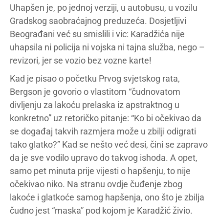
Uhapšen je, po jednoj verziji, u autobusu, u vozilu
Gradskog saobraćajnog preduzeća. Dosjetljivi
Beograđani već su smislili i vic: Karadžića nije
uhapsila ni policija ni vojska ni tajna služba, nego –
revizori, jer se vozio bez vozne karte!
Kad je pisao o početku Prvog svjetskog rata,
Bergson je govorio o vlastitom “čudnovatom
divljenju za lakoću prelaska iz apstraktnog u
konkretno” uz retoričko pitanje: “Ko bi očekivao da
se događaj takvih razmjera može u zbilji odigrati
tako glatko?” Kad se nešto već desi, čini se zapravo
da je sve vodilo upravo do takvog ishoda. A opet,
samo pet minuta prije vijesti o hapšenju, to nije
očekivao niko. Na stranu ovdje čuđenje zbog
lakoće i glatkoće samog hapšenja, ono što je zbilja
čudno jest “maska” pod kojom je Karadžić živio.