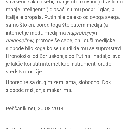
savršenu sliku o sebi, manje obrazovani (i drastično
manje inteligentni) glasači su mu podarili glas, a
Italija je propala. Putin nije daleko od ovoga svega,
samo što on, pored toga što putem medija (a
internet je među medijima
najprobojniji
i
najdosežniji
) promoviše sebe, on i guši medijske
slobode bilo koga ko se usudi da mu se suprotstavi.
Hronološki, od Berluskonija do Putina i nadalje, sve
je lakše koristiti internet kao instrument, oruđe,
sredstvo, oružje.
Uporedite sa drugim zemljama, slobodno. Dok
slobode mišljenja makar ima.
Peščanik.net, 30.08.2014.
———–