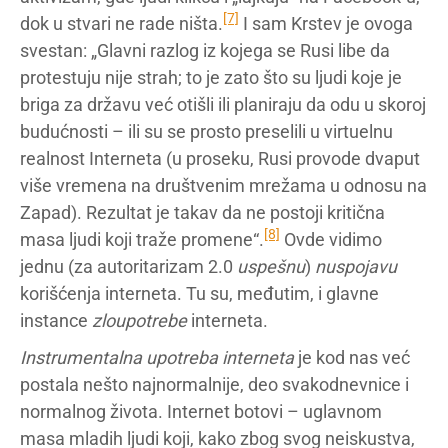
[7]
dok u stvari ne rade ništa.
I sam Krstev je ovoga
svestan: „Glavni razlog iz kojega se Rusi libe da
protestuju nije strah; to je zato što su ljudi koje je
briga za državu već otišli ili planiraju da odu u skoroj
budućnosti – ili su se prosto preselili u virtuelnu
realnost Interneta (u proseku, Rusi provode dvaput
više vremena na društvenim mrežama u odnosu na
Zapad). Rezultat je takav da ne postoji kritična
[8]
masa ljudi koji traže promene“.
Ovde vidimo
jednu (za autoritarizam 2.0
uspešnu
)
nuspojavu
korišćenja interneta. Tu su, međutim, i glavne
instance
zloupotrebe
interneta.
Instrumentalna upotreba interneta
je kod nas već
postala nešto najnormalnije, deo svakodnevnice i
normalnog života. Internet botovi – uglavnom
masa mladih ljudi koji, kako zbog svog neiskustva,