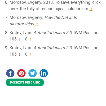
Morozov, Evgeny. 2013. To save everything, click
here: the folly of technological solutionism.
↑
Morozov, Evgeniy.
How the Net aids
dictatorships
.
↑
Krstev, Ivan.
Authoritarianism 2.0,
IWM Post, no.
105, s. 18.
↑
Krstev, Ivan.
Authoritarianism 2.0,
IWM Post, no.
105, s. 18.
↑
PODRŽITE PEŠČANIK