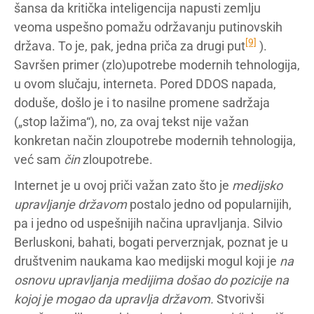
šansa da kritička inteligencija napusti zemlju
veoma uspešno pomažu održavanju putinovskih
[9]
država. To je, pak, jedna priča za drugi put
).
Savršen primer (zlo)upotrebe modernih tehnologija,
u ovom slučaju, interneta. Pored DDOS napada,
doduše, došlo je i to nasilne promene sadržaja
(„stop lažima“), no, za ovaj tekst nije važan
konkretan način zloupotrebe modernih tehnologija,
već sam
čin
zloupotrebe.
Internet je u ovoj priči važan zato što je
medijsko
upravljanje državom
postalo jedno od popularnijih,
pa i jedno od uspešnijih načina upravljanja. Silvio
Berluskoni, bahati, bogati perverznjak, poznat je u
društvenim naukama kao medijski mogul koji je
na
osnovu upravljanja medijima došao do pozicije na
kojoj je mogao da upravlja državom.
Stvorivši