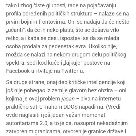
tako i zbog čiste gluposti, rade na pojačavanju
profila određenih političkih struktura – nalaze se na
prvim bojnim frontovima. Oni se nadaju da će nešto
„ućariti“, da će ih neko platiti, što se dešava vrlo
retko, a i kada se desi, ispostavi se da se mlada
osoba prodala za pedesetak evra. Ukoliko nije, i
možda se nalazi na nekom drugom delu političkog
spektra, sedi kod kuće i „lajkuje“ postove na
Facebook-u i tvituje na Twitter-u.
Sa druge strane, onaj deo kritičke inteligencije koji
još nije pobegao iz zemlje glavom bez obzira – oni
kojima je ovaj problem
jasan –
biva na internetu
praktično satrt, mahom DDOS napadima. (Vredi
ovde naglasiti i još jedan važan momenat
autoritarizma 2.0, a to je da, nasuprot nekadašnjim
zatvorenim granicama, otvorenije granice države i