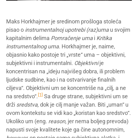
Maks Horkhajmer je sredinom prošloga stoleća
pisao o
instrumentalnoj upotrebi (raz)uma
u svojim
kapitalnim delima
Pomračenje uma
i
Kritika
instrumentalnog uma.
Horkhajmer je, naime,
objasnio kako postoje tri „vrste“ uma – objektivni,
subjektivni i instrumentalni.
Objektivni
je
koncentrisan na „ideju najvišeg dobra, ili problem
ljudske sudbine, kao i na ostvarivanje finalnih
ciljeva“. Objektivni um se koncentriše na „cilj, a ne
[1]
na sredstvo“.
Sa druge strane, subjektivni um se
drži
sredstva,
dok je cilj manje važan. Biti „uman“ u
ovom kontekstu se vidi kao „koristan kao sredstvo“.
Ukoliko um (eng
. reason,
jer nema boljeg prevoda)
napusti svoje kvalitete koje ga čine autonomnim,
however,
on postaje samo subjektivna alatka, i