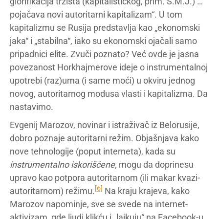
glorifikacija tržišta (kapitalističkog, prim. S.M.J.) …
pojačava novi autoritarni kapitalizam“. U tom
kapitalizmu se Rusija predstavlja kao „ekonomski
jaka“ i „stabilna“, iako su ekonomski ojačali samo
pripadnici elite. Zvuči poznato? Već ovde je jasna
povezanost Horkhajmerove ideje o instrumentalnoj
upotrebi (raz)uma (i same moći) u okviru jednog
novog, autoritarnog modusa vlasti i kapitalizma. Da
nastavimo.
Evgenij Marozov, novinar i istraživač iz Belorusije,
dobro poznaje autoritarni režim. Objašnjava kako
nove tehnologije (poput interneta), kada su
instrumentalno iskorišćene,
mogu da doprinesu
upravo kao potpora autoritarnom (ili makar kvazi-
[6]
autoritarnom) režimu.
Na kraju krajeva, kako
Marozov napominje, sve se svede na internet-
aktivizam, gde ljudi klikću i „lajkuju“ na Facebook-u,