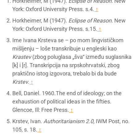
Horkheimer, M (1947).
Eclipse of Reason
. New
York: Oxford University Press. s.4.
↑
Horkheimer, M (1947).
Eclipse of Reason
. New
York: Oxford University Press. s.15.
↑
Ime Ivana Krsteva se – po mom lingvističkom
mišljenju – loše transkribuje u engleski kao
Krastev
(zbog poluglasa „šva“ između suglasnika
[k] i [r]. Transkripcija na srpskohrvatski, zbog
praktično istog izgovora, trebalo bi da bude
Krstev.
↑
Bell, Daniel. 1960.The end of ideology; on the
exhaustion of political ideas in the fifties.
Glencoe, Ill: Free Press.
↑
Krstev, Ivan.
Authoritarianism 2.0,
IWM Post, no.
105, s. 18.
↑