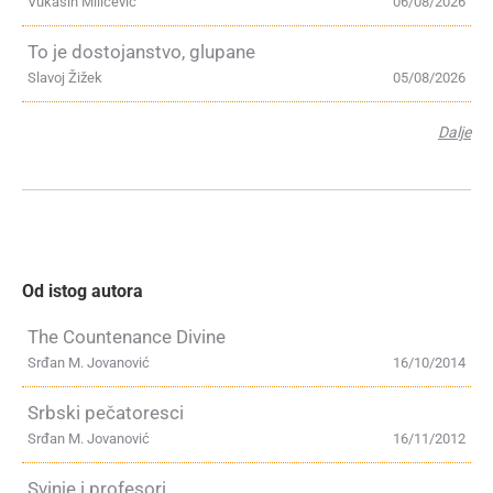
Vukašin Milićević
06/08/2026
To je dostojanstvo, glupane
Slavoj Žižek
05/08/2026
Dalje
Od istog autora
The Countenance Divine
Srđan M. Jovanović
16/10/2014
Srbski pečatoresci
Srđan M. Jovanović
16/11/2012
Svinje i profesori