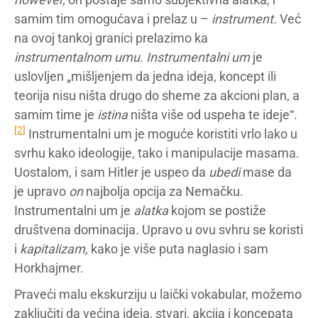
samim tim omogućava i prelaz u –
instrument.
Već
na ovoj tankoj granici prelazimo ka
instrumentalnom umu. Instrumentalni um
je
uslovljen „mišljenjem da jedna ideja, koncept ili
teorija nisu ništa drugo do sheme za akcioni plan, a
samim time je
istina
ništa više od uspeha te ideje“.
[2]
Instrumentalni um je moguće koristiti vrlo lako u
svrhu kako ideologije, tako i manipulacije masama.
Uostalom, i sam Hitler je uspeo da
ubedi
mase da
je upravo
on
najbolja opcija za Nemačku.
Instrumentalni um je
alatka
kojom se postiže
društvena dominacija. Upravo u ovu svhru se koristi
i
kapitalizam,
kako je više puta naglasio i sam
Horkhajmer.
Praveći malu ekskurziju u laički vokabular, možemo
zaključiti da većina ideja, stvari, akcija i koncepata