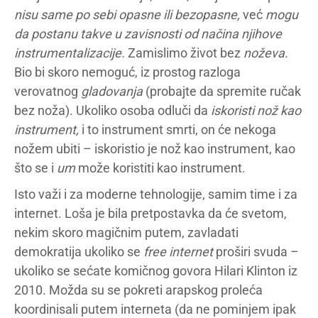
nisu same po sebi opasne ili bezopasne,
već
mogu
da postanu takve u zavisnosti od načina njihove
instrumentalizacije.
Zamislimo život bez
noževa.
Bio bi skoro nemoguć, iz prostog razloga
verovatnog
gladovanja
(probajte da spremite ručak
bez noža). Ukoliko osoba odluči da
iskoristi nož kao
instrument,
i to instrument smrti, on će nekoga
nožem ubiti – iskoristio je nož kao instrument, kao
što se i
um
može koristiti kao instrument.
Isto važi i za moderne tehnologije, samim time i za
internet. Loša je bila pretpostavka da će svetom,
nekim skoro magičnim putem, zavladati
demokratija ukoliko se
free internet
proširi svuda –
ukoliko se sećate komičnog govora Hilari Klinton iz
2010. Možda su se pokreti arapskog proleća
koordinisali putem interneta (da ne pominjem ipak