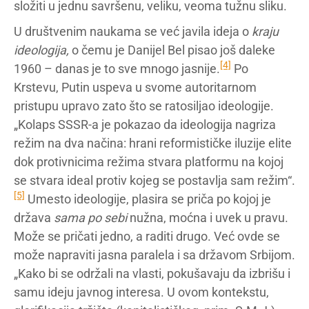
složiti u jednu savršenu, veliku, veoma tužnu sliku.
U društvenim naukama se već javila ideja o
kraju
ideologija,
o čemu je Danijel Bel pisao još daleke
[4]
1960 – danas je to sve mnogo jasnije.
Po
Krstevu, Putin uspeva u svome autoritarnom
pristupu upravo zato što se ratosiljao ideologije.
„Kolaps SSSR-a je pokazao da ideologija nagriza
režim na dva načina: hrani reformističke iluzije elite
dok protivnicima režima stvara platformu na kojoj
se stvara ideal protiv kojeg se postavlja sam režim“.
[5]
Umesto ideologije, plasira se priča po kojoj je
država
sama po sebi
nužna, moćna i uvek u pravu.
Može se pričati jedno, a raditi drugo. Već ovde se
može napraviti jasna paralela i sa državom Srbijom.
„Kako bi se održali na vlasti, pokušavaju da izbrišu i
samu ideju javnog interesa. U ovom kontekstu,