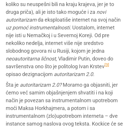
koliko su neuspešni bili na kraju krajeva, jer je to
druga priča), ali je isto tako moguće i za
novi
autoritarizam
da eksploatiše internet na svoj način
uz pomoć instrumentalnosti.
Uostalom, internet
nije isti u Nemačkoj i u Severnoj Koreji. Od pre
nekoliko nedelja, internet više nije sredstvo
slobodnog govora ni u Rusiji, kojom je jedna
neoautoritarna ličnost,
Vladimir Putin, doveo do
[3]
savršenstva ono što je politolog Ivan Krstev
opisao dezignacijom
autoritarizam 2.0.
Šta je
autoritarizam 2.0?
Moramo ga objasniti, jer
ćemo već samim objašnjenjem shvatiti i na koji
način je povezan sa instrumentalnom upotrebom
moći Maksa Horkhajmera, a potom i sa
instrumentalnom (zlo)upotrebom interneta – dve
instance samog naslova ovog teksta. Kockice će se