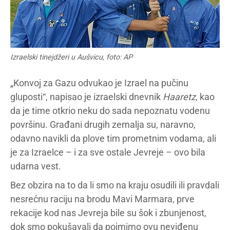
Izraelski tinejdžeri u Aušvicu, foto: AP
„Konvoj za Gazu odvukao je Izrael na pučinu
gluposti“, napisao je izraelski dnevnik
Haaretz
, kao
da je time otkrio neku do sada nepoznatu vodenu
površinu. Građani drugih zemalja su, naravno,
odavno navikli da plove tim prometnim vodama, ali
je za Izraelce – i za sve ostale Jevreje – ovo bila
udarna vest.
Bez obzira na to da li smo na kraju osudili ili pravdali
nesrećnu raciju na brodu Mavi Marmara, prve
rekacije kod nas Jevreja bile su šok i zbunjenost,
dok smo pokušavali da pojmimo ovu neviđenu