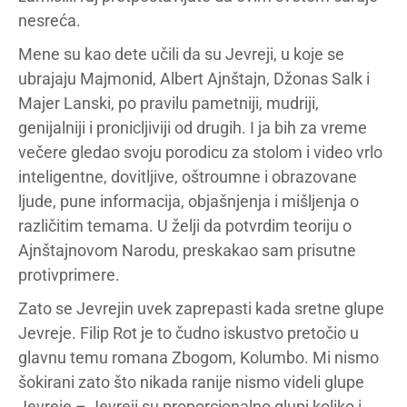
nesreća.
Mene su kao dete učili da su Jevreji, u koje se
ubrajaju Majmonid, Albert Ajnštajn, Džonas Salk i
Majer Lanski, po pravilu pametniji, mudriji,
genijalniji i pronicljiviji od drugih. I ja bih za vreme
večere gledao svoju porodicu za stolom i video vrlo
inteligentne, dovitljive, oštroumne i obrazovane
ljude, pune informacija, objašnjenja i mišljenja o
različitim temama. U želji da potvrdim teoriju o
Ajnštajnovom Narodu, preskakao sam prisutne
protivprimere.
Zato se Jevrejin uvek zaprepasti kada sretne glupe
Jevreje. Filip Rot je to čudno iskustvo pretočio u
glavnu temu romana Zbogom, Kolumbo. Mi nismo
šokirani zato što nikada ranije nismo videli glupe
Jevreje – Jevreji su proporcionalno glupi koliko i