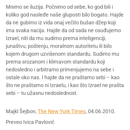
Mnimo se iluzija. Počnimo od sebe, ko god bili i
koliko god nasleđe naše gluposti bilo bogato. Hajde
da ne gubimo iz vida onaj večito bušan džep koji
ima svaka nacija. Hajde da od sada ne osuđujemo
Izrael, niti da mu sudimo prema inteligenciji,
junaštvu, poštenju, moralnom autoritetu ili bilo
kojem drugom uzvišenom standardu. Sudimo mu
prema srozanom i klimavom standardu koji
nedosledno i arbitrarno primenjujemo na sebe i
ostale oko nas. I hajde da ne praštamo sebi – kao
što ne praštamo ni Izraelu, i kao što Izrael ne prašta
sebi – tu užasnu nedoslednost.
Majkl Šejbon,
The New York Times
, 04.06.2010.
Preveo Ivica Pavlović