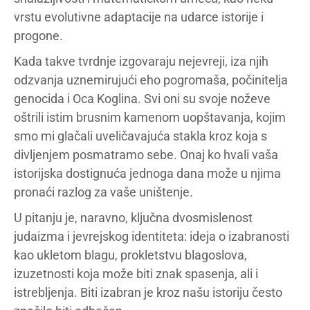
vrstu evolutivne adaptacije na udarce istorije i
progone.
Kada takve tvrdnje izgovaraju nejevreji, iza njih
odzvanja uznemirujući eho pogromaša, počinitelja
genocida i Oca Koglina. Svi oni su svoje noževe
oštrili istim brusnim kamenom uopštavanja, kojim
smo mi glačali uveličavajuća stakla kroz koja s
divljenjem posmatramo sebe. Onaj ko hvali vaša
istorijska dostignuća jednoga dana može u njima
pronaći razlog za vaše uništenje.
U pitanju je, naravno, ključna dvosmislenost
judaizma i jevrejskog identiteta: ideja o izabranosti
kao ukletom blagu, prokletstvu blagoslova,
izuzetnosti koja može biti znak spasenja, ali i
istrebljenja. Biti izabran je kroz našu istoriju često