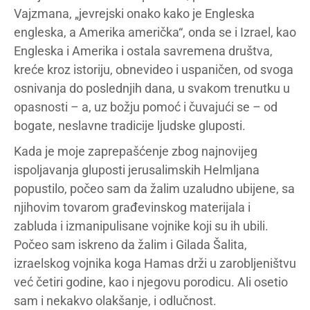
Vajzmana, „jevrejski onako kako je Engleska
engleska, a Amerika američka“, onda se i Izrael, kao
Engleska i Amerika i ostala savremena društva,
kreće kroz istoriju, obnevideo i uspaničen, od svoga
osnivanja do poslednjih dana, u svakom trenutku u
opasnosti – a, uz božju pomoć i čuvajući se – od
bogate, neslavne tradicije ljudske gluposti.
Kada je moje zaprepašćenje zbog najnovijeg
ispoljavanja gluposti jerusalimskih Helmljana
popustilo, počeo sam da žalim uzaludno ubijene, sa
njihovim tovarom građevinskog materijala i
zabluda i izmanipulisane vojnike koji su ih ubili.
Počeo sam iskreno da žalim i Gilada Šalita,
izraelskog vojnika koga Hamas drži u zarobljeništvu
već četiri godine, kao i njegovu porodicu. Ali osetio
sam i nekakvo olakšanje, i odlučnost.