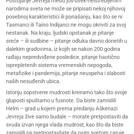
Postojanje Jevreja među još-uvek-neistrebljenim
narodima sveta ne može se pripisati nekoj njihovoj
posebnoj karakteristici ili ponašanju, kao što se ni
Tasmanci ili Taino Indijanci ne mogu okriviti za svoj
nestanak. Na kraju, ljudski opstanak je pitanje
sreće – ili sudbine – pitanje odluka davno donetih u
dalekim gradovima, iz kojih se nakon 200 godina
rađaju nepredviđene posledice, pitanje haotično
isprepletenih sistema vremenskih nepogoda,
metafizike i pandemija, pitanje neuspeha i slabosti
naših nesuđenih ubica.
Istoriju sopstvene mudrosti kreiramo tako što svoje
gluposti spuštamo u fusnote. Da biste zamislili
Helm – grad u kojem prema predanju Aškenazi
Jevreja žive samo budale – morate pretpostaviti da
svuda izvan njega vlada mudrost, kao što da biste
zamislili raj pretpostavljate da ovim svetom caruje