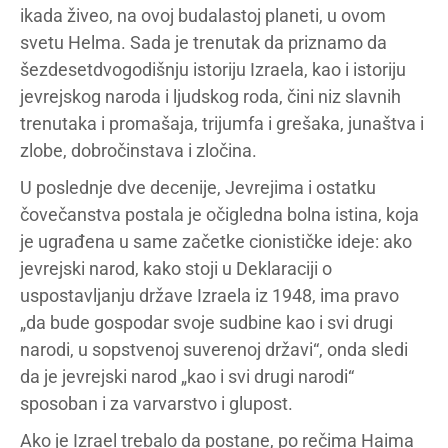
ikada živeo, na ovoj budalastoj planeti, u ovom
svetu Helma. Sada je trenutak da priznamo da
šezdesetdvogodišnju istoriju Izraela, kao i istoriju
jevrejskog naroda i ljudskog roda, čini niz slavnih
trenutaka i promašaja, trijumfa i grešaka, junaštva i
zlobe, dobročinstava i zločina.
U poslednje dve decenije, Jevrejima i ostatku
čovečanstva postala je očigledna bolna istina, koja
je ugrađena u same začetke cionističke ideje: ako
jevrejski narod, kako stoji u Deklaraciji o
uspostavljanju države Izraela iz 1948, ima pravo
„da bude gospodar svoje sudbine kao i svi drugi
narodi, u sopstvenoj suverenoj državi“, onda sledi
da je jevrejski narod „kao i svi drugi narodi“
sposoban i za varvarstvo i glupost.
Ako je Izrael trebalo da postane, po rečima Haima