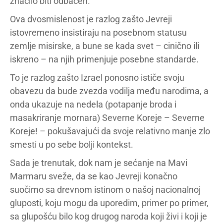
značilo biti odbačen.
Ova dvosmislenost je razlog zašto Jevreji
istovremeno insistiraju na posebnom statusu
zemlje misirske, a bune se kada svet – cinično ili
iskreno – na njih primenjuje posebne standarde.
To je razlog zašto Izrael ponosno ističe svoju
obavezu da bude zvezda vodilja među narodima, a
onda ukazuje na nedela (potapanje broda i
masakriranje mornara) Severne Koreje – Severne
Koreje! – pokušavajući da svoje relativno manje zlo
smesti u po sebe bolji kontekst.
Sada je trenutak, dok nam je sećanje na Mavi
Marmaru sveže, da se kao Jevreji konačno
suočimo sa drevnom istinom o našoj nacionalnoj
gluposti, koju mogu da uporedim, primer po primer,
sa glupošću bilo kog drugog naroda koji živi i koji je