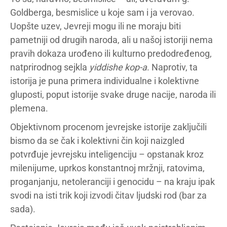
Goldberga, besmislice u koje sam i ja verovao.
Uopšte uzev, Jevreji mogu ili ne moraju biti
pametniji od drugih naroda, ali u našoj istoriji nema
pravih dokaza urođeno ili kulturno predodređenog,
natprirodnog sejkla
yiddishe kop-a
. Naprotiv, ta
istorija je puna primera individualne i kolektivne
gluposti, poput istorije svake druge nacije, naroda ili
plemena.
Objektivnom procenom jevrejske istorije zaključili
bismo da se čak i kolektivni čin koji naizgled
potvrđuje jevrejsku inteligenciju – opstanak kroz
milenijume, uprkos konstantnoj mržnji, ratovima,
proganjanju, netoleranciji i genocidu – na kraju ipak
svodi na isti trik koji izvodi čitav ljudski rod (bar za
sada).