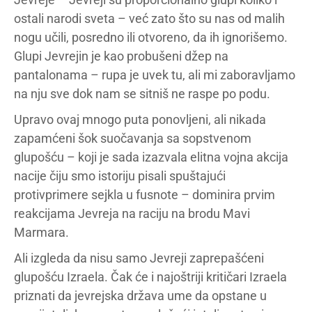
ostali narodi sveta – već zato što su nas od malih
nogu učili, posredno ili otvoreno, da ih ignorišemo.
Glupi Jevrejin je kao probušeni džep na
pantalonama – rupa je uvek tu, ali mi zaboravljamo
na nju sve dok nam se sitniš ne raspe po podu.
Upravo ovaj mnogo puta ponovljeni, ali nikada
zapamćeni šok suočavanja sa sopstvenom
glupošću – koji je sada izazvala elitna vojna akcija
nacije čiju smo istoriju pisali spuštajući
protivprimere sejkla u fusnote – dominira prvim
reakcijama Jevreja na raciju na brodu Mavi
Marmara.
Ali izgleda da nisu samo Jevreji zaprepašćeni
glupošću Izraela. Čak će i najoštriji kritičari Izraela
priznati da jevrejska država ume da opstane u