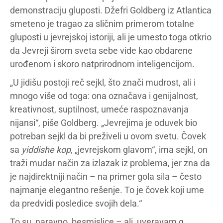
demonstraciju gluposti. Džefri Goldberg iz Atlantica
smeteno je tragao za sličnim primerom totalne
gluposti u jevrejskoj istoriji, ali je umesto toga otkrio
da Jevreji širom sveta sebe vide kao obdarene
urođenom i skoro natprirodnom inteligencijom.
„U jidišu postoji reč sejkl, što znači mudrost, ali i
mnogo više od toga: ona označava i genijalnost,
kreativnost, suptilnost, umeće raspoznavanja
nijansi“, piše Goldberg. „Jevrejima je oduvek bio
potreban sejkl da bi preživeli u ovom svetu. Čovek
sa
yiddishe kop
, „jevrejskom glavom“, ima sejkl, on
traži mudar način za izlazak iz problema, jer zna da
je najdirektniji način – na primer gola sila – često
najmanje elegantno rešenje. To je čovek koji ume
da predvidi posledice svojih dela.“
To su, naravno, besmislice – ali, uveravam g.