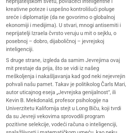
neprijateljskom svetu, povlačeći inteligentne i
kreativne poteze i uspešno kontrolišući poluge
sreće i diplomatije (da ne govorimo o globalnoj
ekonomiji i medijima). U stvari, mnogi antisemiti i
neprijatelji Izraela čvrsto veruju u mit o sejklu, o
posebnoj – dobro, dijaboličnoj – jevrejskoj
inteligenciji.
S druge strane, izgleda da samim Jevrejima ovaj
mit prestaje da prija, što se vidi iz našeg
meškoljenja i nakašljavanja kad god neki nejevrejin
pohvali našu pamet. Takav je politikolog Čarls Mari,
autor uticajnog eseja „Jevrejska genijalnost“, ili
Kevin B. Mekdonald, profesor psihologije na
Univerzitetu Kalifornija stejt u Long Biču, koji tvrdi
da su Jevreji vekovima sprovodili program
pozitivne selekcije, vodeći računa o inteligenciji,
snalažljivosti i matematičkom umeću, kao neku