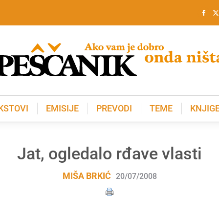
KSTOVI
EMISIJE
PREVODI
TEME
KNJIG
KSTOVI
EMISIJE
PREVODI
TEME
KNJIG
Jat, ogledalo rđave vlasti
MIŠA BRKIĆ
20/07/2008