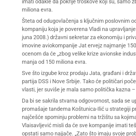
imati odakle da pokrije troškove koji su, samo 
miliona evra.
Šteta od odugovlačenja s ključnim poslovnim odl
kompaniju koja je poverena Vladi na upravljanje
juna 2008.) državni sekretar za ekonomiju i priv
imovine aviokompanije Jat ervejz najmanje 150 m
ocenom da će „zbog velike krize avionske indust
manja od 150 miliona evra.
Sve što izgube kroz prodaju Jata, građani i drža
partija DSS i Nove Srbije. Tako će političari poč
vlasti, jer suviše je mala samo politička kazna
Da bi se sakrila stvarna odgovornost, sada se u
promašaje tandema Koštunica-Ilić u strategiji p
najčešće spominju problemi na tržištu sa kojima 
Vlaisavljević misli da će sve kompanije imati t
opstati samo najjače. „Zato što imaju svoje probl