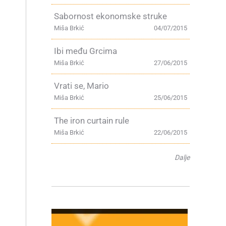
Sabornost ekonomske struke
Miša Brkić
04/07/2015
Ibi među Grcima
Miša Brkić
27/06/2015
Vrati se, Mario
Miša Brkić
25/06/2015
The iron curtain rule
Miša Brkić
22/06/2015
Dalje