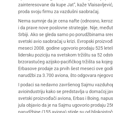
zainteresovane da kupe Jat”, kaže Vlaisavljević
proda svoju firmu za vazdušni saobraćaj.
Nema sumnje da je cena nafte (odnosno, kerozin
i da prave nove poslovne strategije. Nije, međut
Srbiji. Ako se gleda samo po porudžbinama sred
svetski avio saobraćaj u krizi. Evropski proizvođ
meseci 2008. godine ugovorio prodaju 525 leteli
lidersku poziciju na svetskom tržištu sa 52 odst
brzorastućeg azijsko-pacifičkog tržišta sa koj
Erbasove prodaje za prvih šest meseci ove godin
narudžbi za 3.700 aviona, što odgovara njegovoj
I podaci sa nedavno završenog Sajmu vazduhopl
avioindustriju kako se predstavlja u domaćoj ja
svetski proizvođači aviona, Erbas i Boing, napusti
jula objavio da je na Sajmu ugovorio prodaju 256
narudžbine (155 aviona) stigle su od bliskoistoč