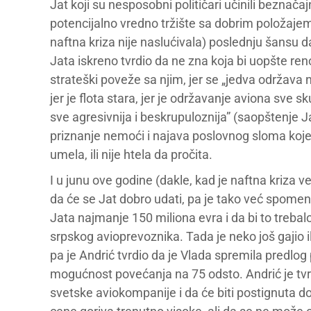
Jat koji su nesposobni političari učinili beznač
potencijalno vredno tržište sa dobrim položaje
naftna kriza nije naslućivala) poslednju šansu 
Jata iskreno tvrdio da ne zna koja bi uopšte re
strateški poveže sa njim, jer se „jedva održava 
jer je flota stara, jer je održavanje aviona sve s
sve agresivnija i beskrupuloznija” (saopštenje Ja
priznanje nemoći i najava poslovnog sloma koje ta
umela, ili nije htela da pročita.
I u junu ove godine (dakle, kad je naftna kriza 
da će se Jat dobro udati, pa je tako već spomen
Jata najmanje 150 miliona evra i da bi to treba
srpskog avioprevoznika. Tada je neko još gajio 
pa je Andrić tvrdio da je Vlada spremila predlo
mogućnost povećanja na 75 odsto. Andrić je tvr
svetske aviokompanije i da će biti postignuta do