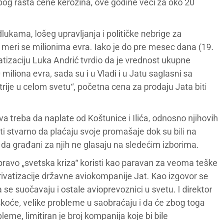
zbog rasta cene kerozina, ove godine veći za oko 20
ukama, lošeg upravljanja i političke nebrige za
 meri se milionima evra. Iako je do pre mesec dana (19.
atizaciju Luka Andrić tvrdio da je vrednost ukupne
iliona evra, sada su i u Vladi i u Jatu saglasni sa
rije u celom svetu“, početna cena za prodaju Jata biti
va treba da naplate od Koštunice i Ilića, odnosno njihovih
eti stvarno da plaćaju svoje promašaje dok su bili na
 – da građani za njih ne glasaju na sledećim izborima.
pravo „svetska kriza“ koristi kao paravan za veoma teške
rivatizacije državne aviokompanije Jat. Kao izgovor se
se suočavaju i ostale avioprevoznici u svetu. I direktor
eškoće, velike probleme u saobraćaju i da će zbog toga
eme, limitiran je broj kompanija koje bi bile