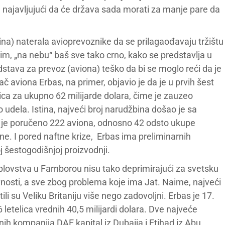
, najavljujući da će država sada morati za manje pare da
a) naterala avioprevoznike da se prilagaođavaju tržištu
im, „na nebu“ baš sve tako crno, kako se predstavlja u
stava za prevoz (aviona) teško da bi se moglo reći da je
ač aviona Erbas, na primer, objavio je da je u prvih šest
ca za ukupno 62 milijarde dolara, čime je zauzeo
o udela. Istina, najveći broj narudžbina došao je sa
eg je poručeno 222 aviona, odnosno 42 odsto ukupe
e. I pored naftne krize, Erbas ima preliminarnih
 šestogodišnjoj proizvodnji.
ovstva u Farnborou nisu tako deprimirajući za svetsku
vnosti, a sve zbog problema koje ima Jat. Naime, najveći
li su Veliku Britaniju više nego zadovoljni. Erbas je 17.
 letelica vrednih 40,5 milijardi dolara. Dve najveće
nih kompanija DAE kapital iz Dubaija i Etihad iz Abu