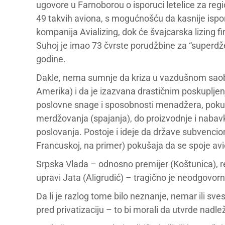
ugovore u Farnoborou o isporuci letelice za reg
49 takvih aviona, s mogućnošću da kasnije ispor
kompanija Avializing, dok će švajcarska lizing 
Suhoj je imao 73 čvrste porudžbine za “superdže
godine.
Dakle, nema sumnje da kriza u vazdušnom saobra
Amerika) i da je izazvana drastičnim poskupljen
poslovne snage i sposobnosti menadžera, pokuša
merdžovanja (spajanja), do proizvodnje i nabavk
poslovanja. Postoje i ideje da države subvencion
Francuskoj, na primer) pokušaja da se spoje avio
Srpska Vlada – odnosno premijer (Koštunica), res
upravi Jata (Aligrudić) – tragično je neodgovorn
Da li je razlog tome bilo neznanje, nemar ili s
pred privatizaciju – to bi morali da utvrde nadle