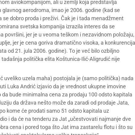
ajnom aviokompanijom, ali u zemlji koja predstavlja
m glavnog aerodroma, imao je 2006. godine (kad se
da se dobro proda i preživi. Čak je i tada menadžment
nomirana svetska kompanija izrazila interes da se
na površini, jer je u veoma teškom i nezavidnom položaju,
kuplje, jer je cena goriva dramatično visoka, a konkurencij
ta od 21. jula 2006. godine). To je već bilo ozbiljno
dašnja politička elita Koštunica-Ilić-Aligrudić nije
već uveliko uzela maha) postojala je (samo politička) nada
uti Luka Andrić izjavio da je vrednost ukupne imovine
lo da bude minimalna cena za prodaju 100 odsto kapitala
iluziju da država nešto može da zaradi od prodaje Jata,
g po kome će prodati samo 51 odsto kapitala uz
dio i da će na tenderu za Jat „učestvovati najmanje dve
bra cena i pored toga što Jat ima zastarelu flotu i što su