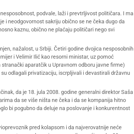
nesposobnost, podvale, laži i prevtrljivost političara. I ma
ije i neodgovornost sakriju obično se ne čeka dugo da
nosno kaznu, obično ne plaćaju političari nego svi
enjen, nažalost, u Srbiji. Četiri godine dvojica nesposobnih
jer i Velimir Ilić kao resorni ministar, uz pomoć
in stranački aparatčik u Upravnom odboru javne firme)
 odlagali privatizaciju, iscrpljivali i devastirali državnu
 učinak, da je 18. jula 2008. godine generalni direktor Saša
arima da se više ništa ne čeka i da se kompanija hitno
moglo bi pogubno da deluje na poslovanje i konkurentnost
 avioprevoznik pred kolapsom i da najverovatnije neće