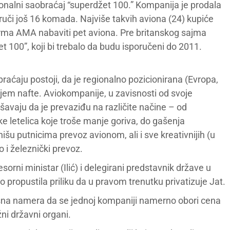
ionalni saobraćaj “superdžet 100.” Kompanija je prodala
uči još 16 komada. Najviše takvih aviona (24) kupiće
firma AMA nabaviti pet aviona. Pre britanskog sajma
t 100”, koji bi trebalo da budu isporučeni do 2011.
ćaju postoji, da je regionalno pozicionirana (Evropa,
jem nafte. Aviokompanije, u zavisnosti od svoje
vaju da je prevaziđu na različite načine – od
e letelica koje troše manje goriva, do gašenja
išu putnicima prevoz avionom, ali i sve kreativnijih (u
 i železnički prevoz.
orni ministar (Ilić) i delegirani predstavnik države u
o propustila priliku da u pravom trenutku privatizuje Jat.
vesna namera da se jednoj kompaniji namerno obori cena
žni državni organi.