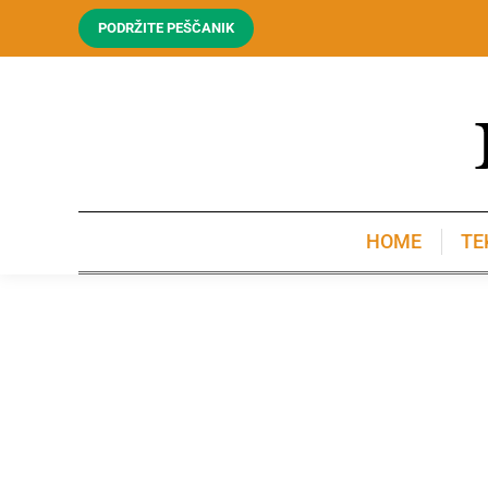
PODRŽITE PEŠČANIK
HOME
TE
HOME
TE