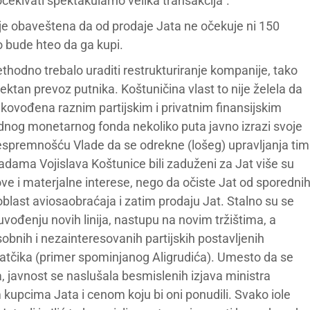
čekivati spektakularno velika transakcija“.
je obaveštena da od prodaje Jata ne očekuje ni 150
o bude hteo da ga kupi.
rethodno trebalo uraditi restrukturiranje kompanije, tako
direktan prevoz putnika. Koštuničina vlast to nije želela da
 rukovođena raznim partijskim i privatnim finansijskim
odnog monetarnog fonda nekoliko puta javno izrazi svoje
nespremnošću Vlade da se odrekne (lošeg) upravljanja tim
vladama Vojislava Koštunice bili zaduženi za Jat više su
ve i materjalne interese, nego da očiste Jat od sporedni
 oblast aviosaobraćaja i zatim prodaju Jat. Stalno su se
vođenju novih linija, nastupu na novim tržištima, a
bnih i nezainteresovanih partijskih postavljenih
atčika (primer spominjanog Aligrudića). Umesto da se
ta, javnost se naslušala besmislenih izjava ministra
m kupcima Jata i cenom koju bi oni ponudili. Svako iole