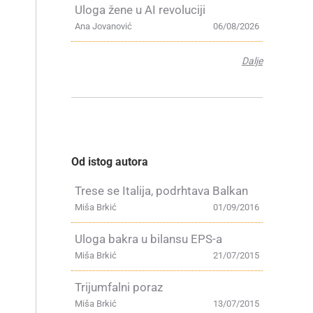
Uloga žene u AI revoluciji
Ana Jovanović
06/08/2026
Dalje
Od istog autora
Trese se Italija, podrhtava Balkan
Miša Brkić
01/09/2016
Uloga bakra u bilansu EPS-a
Miša Brkić
21/07/2015
Trijumfalni poraz
Miša Brkić
13/07/2015