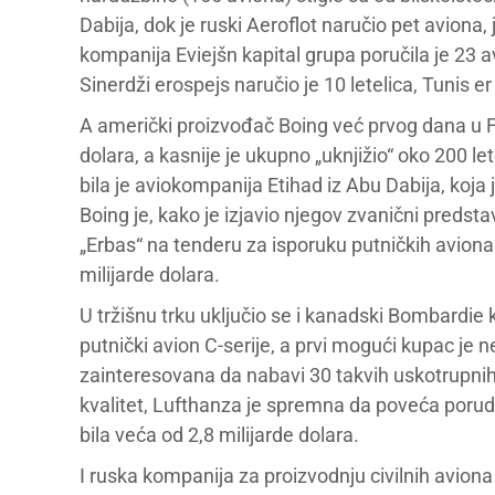
Dabija, dok je ruski Aeroflot naručio pet aviona
kompanija Eviejšn kapital grupa poručila je 23 
Sinerdži erospejs naručio je 10 letelica, Tunis e
A američki proizvođač Boing već prvog dana u Far
dolara, a kasnije je ukupno „uknjižio“ oko 200 let
bila je aviokompanija Etihad iz Abu Dabija, koja
Boing je, kako je izjavio njegov zvanični pred
„Erbas“ na tenderu za isporuku putničkih aviona
milijarde dolara.
U tržišnu trku uključio se i kanadski Bombardie k
putnički avion C-serije, a prvi mogući kupac je 
zainteresovana da nabavi 30 takvih uskotrupnih
kvalitet, Lufthanza je spremna da poveća porud
bila veća od 2,8 milijarde dolara.
I ruska kompanija za proizvodnju civilnih aviona