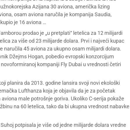
, južnokorejska Azijana 30 aviona, američka lizing
aviona, osam aviona naručila je kompanija Saudia,
r kupio je 16 aviona …
nborou prodao je „u pretplati“ letelica za 12 milijardi
elica za više od 23 milijarde dolara. Prvi i najveći kupac
 je naručila 45 aviona za ukupno osam milijardi dolara.
stavnik Džejms Hogan, pobedio evropski konzorcijum
 novoformiranoj kompaniji Fly Dubai u vrednosti četiri
oji planira da 2013. godine lansira svoji novi ekološki
nemačka Lufthanza koja je objavila da je za početak
 aviona male potrošnje goriva. Ukoliko C-serija pokaže
žbinu na 60 letelica, tako da bi ukupna vrednost nabavke
 Suhoj potpisala je više od jedne milijarde dolara vredne