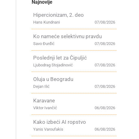
Najnovije
Hipercionizam, 2. deo
Hans Kundnani
07/08/2026
Ko nameće selektivnu pravdu
Savo Đurđić
07/08/2026
Poslednji let za Čipuljić
Ljubodrag Stojadinović
07/08/2026
Oluja u Beogradu
Dejan Ilić
07/08/2026
Karavane
Viktor Ivančić
06/08/2026
Kako izbeći AI ropstvo
Yanis Varoufakis
06/08/2026