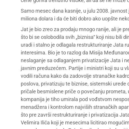
cene goriva trenutno visoke, ali da se ne može o
Samo mesec dana kasnije, u julu 2008. javnost 
miliona dolara i da će biti dobro ako uopšte nek
Jat je bio zreo za prodaju mnogo ranije, ali je p
što bi se oslobodila svih „biznisa“ koji nisu bili 
uradi i stalno je odlagala restrukturiranje Jata
interesima. Bio je to razlog da Misija Međunar
neslaganje sa odlaganjem privatizacije Jata i 
javnim preduzećem. Partije i ministri koji su u 
vodili računa kako da zadovolje stranačke kadro
poslova, privatizuju te biznise, sistemski urede
pričale besmislene priče o povećanju prometa, u
kompanija je tiho umirala pod vođstvom nesposo
menadžera i kontrolom najviših stranačkih apar
što pre završi restrukturiranje i privatizacija Ja
Velimira Ilića koji je mesecima licitirao mogući