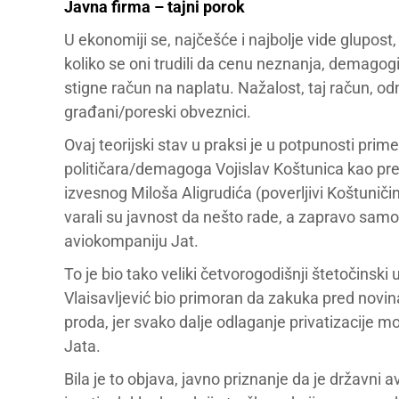
Javna firma – tajni porok
U ekonomiji se, najčešće i najbolje vide glupost, 
koliko se oni trudili da cenu neznanja, demagog
stigne račun na naplatu. Nažalost, taj račun, od
građani/poreski obveznici.
Ovaj teorijski stav u praksi je u potpunosti prim
političara/demagoga Vojislav Koštunica kao premi
izvesnog Miloša Aligrudića (poverljivi Koštunič
varali su javnost da nešto rade, a zapravo samo su
aviokompaniju Jat.
To je bio tako veliki četvorogodišnji štetočinski
Vlaisavljević bio primoran da zakuka pred novin
proda, jer svako dalje odlaganje privatizacije 
Jata.
Bila je to objava, javno priznanje da je državni