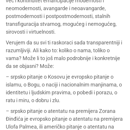
već i kontinuitet emancipacije modernosti i
neomodernosti, avangarde i neoavangarde,
postmodernosti i postpostmodernosti, stalnih
transfiguracija stvarnog, mogućeg i nemogućeg,
sirovosti i virtuelnosti.
Verujem da su svi ti raskoraci sada transparentniji i
razumljiviji. Ali kako to: koliko o nama, toliko o
vama? Može li to još malo podrobnije i konkretnije
da se objasni? Može:
– srpsko pitanje o Kosovu je evropsko pitanje o
islamu, o Bogu, o naciji i nacionalnim manjinama, o
identitetu i ljudskim pravima, o pobedi i porazu, o
ratu i miru, o dobru i zlu.
– srpsko pitanje o atentatu na premijera Zorana
Đinđića je evropsko pitanje o atentatu na premijera
Ulofa Palmea, ili američko pitanje o atentatu na