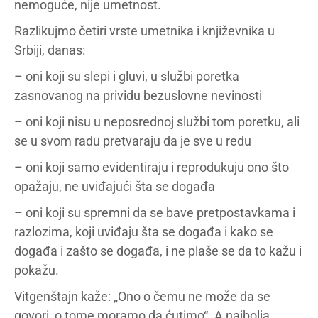
nemoguće, nije umetnost.
Razlikujmo četiri vrste umetnika i književnika u
Srbiji, danas:
– oni koji su slepi i gluvi, u službi poretka
zasnovanog na prividu bezuslovne nevinosti
– oni koji nisu u neposrednoj službi tom poretku, ali
se u svom radu pretvaraju da je sve u redu
– oni koji samo evidentiraju i reprodukuju ono što
opažaju, ne uviđajući šta se događa
– oni koji su spremni da se bave pretpostavkama i
razlozima, koji uviđaju šta se događa i kako se
događa i zašto se događa, i ne plaše se da to kažu i
pokažu.
Vitgenštajn kaže: „Ono o čemu ne može da se
govori, o tome moramo da ćutimo“. A najbolja