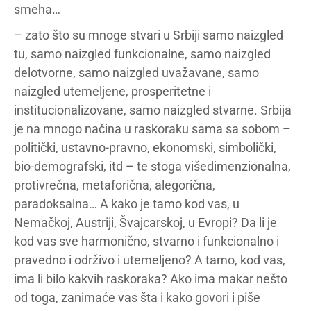
smeha…
– zato što su mnoge stvari u Srbiji samo naizgled
tu, samo naizgled funkcionalne, samo naizgled
delotvorne, samo naizgled uvažavane, samo
naizgled utemeljene, prosperitetne i
institucionalizovane, samo naizgled stvarne. Srbija
je na mnogo načina u raskoraku sama sa sobom –
politički, ustavno-pravno, ekonomski, simbolički,
bio-demografski, itd – te stoga višedimenzionalna,
protivrečna, metaforična, alegorična,
paradoksalna… A kako je tamo kod vas, u
Nemačkoj, Austriji, Švajcarskoj, u Evropi? Da li je
kod vas sve harmonično, stvarno i funkcionalno i
pravedno i održivo i utemeljeno? A tamo, kod vas,
ima li bilo kakvih raskoraka? Ako ima makar nešto
od toga, zanimaće vas šta i kako govori i piše