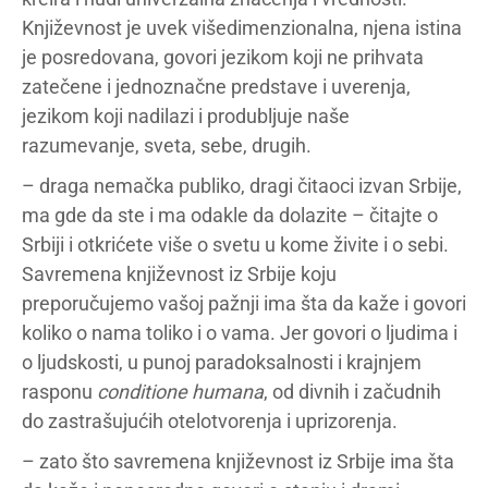
Književnost je uvek višedimenzionalna, njena istina
je posredovana, govori jezikom koji ne prihvata
zatečene i jednoznačne predstave i uverenja,
jezikom koji nadilazi i produbljuje naše
razumevanje, sveta, sebe, drugih.
– draga nemačka publiko, dragi čitaoci izvan Srbije,
ma gde da ste i ma odakle da dolazite – čitajte o
Srbiji i otkrićete više o svetu u kome živite i o sebi.
Savremena književnost iz Srbije koju
preporučujemo vašoj pažnji ima šta da kaže i govori
koliko o nama toliko i o vama. Jer govori o ljudima i
o ljudskosti, u punoj paradoksalnosti i krajnjem
rasponu
conditione humana
, od divnih i začudnih
do zastrašujućih otelotvorenja i uprizorenja.
– zato što savremena književnost iz Srbije ima šta