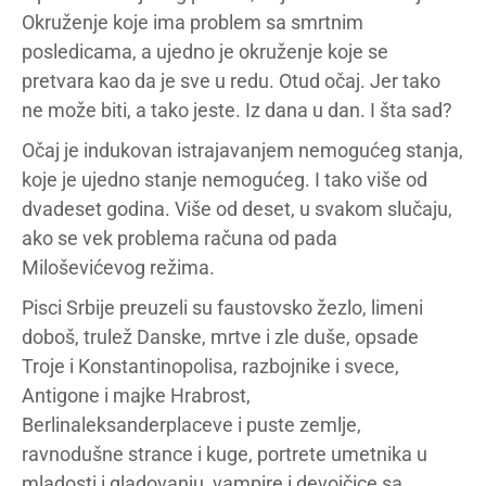
Okruženje koje ima problem sa smrtnim
posledicama, a ujedno je okruženje koje se
pretvara kao da je sve u redu. Otud očaj. Jer tako
ne može biti, a tako jeste. Iz dana u dan. I šta sad?
Očaj je indukovan istrajavanjem nemogućeg stanja,
koje je ujedno stanje nemogućeg. I tako više od
dvadeset godina. Više od deset, u svakom slučaju,
ako se vek problema računa od pada
Miloševićevog režima.
Pisci Srbije preuzeli su faustovsko žezlo, limeni
doboš, trulež Danske, mrtve i zle duše, opsade
Troje i Konstantinopolisa, razbojnike i svece,
Antigone i majke Hrabrost,
Berlinaleksanderplaceve i puste zemlje,
ravnodušne strance i kuge, portrete umetnika u
mladosti i gladovanju, vampire i devojčice sa