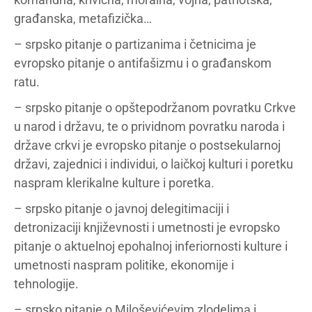
građanska, metafizička…
– srpsko pitanje o partizanima i četnicima je
evropsko pitanje o antifašizmu i o građanskom
ratu.
– srpsko pitanje o opštepodržanom povratku Crkve
u narod i državu, te o prividnom povratku naroda i
države crkvi je evropsko pitanje o postsekularnoj
državi, zajednici i individui, o laičkoj kulturi i poretku
naspram klerikalne kulture i poretka.
– srpsko pitanje o javnoj delegitimaciji i
detronizaciji književnosti i umetnosti je evropsko
pitanje o aktuelnoj epohalnoj inferiornosti kulture i
umetnosti naspram politike, ekonomije i
tehnologije.
– srpsko pitanje o Miloševićevim zlodelima i