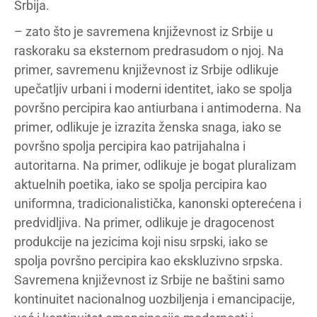
Srbija.
– zato što je savremena književnost iz Srbije u
raskoraku sa eksternom predrasudom o njoj. Na
primer, savremenu književnost iz Srbije odlikuje
upečatljiv urbani i moderni identitet, iako se spolja
površno percipira kao antiurbana i antimoderna. Na
primer, odlikuje je izrazita ženska snaga, iako se
površno spolja percipira kao patrijahalna i
autoritarna. Na primer, odlikuje je bogat pluralizam
aktuelnih poetika, iako se spolja percipira kao
uniformna, tradicionalistička, kanonski opterećena i
predvidljiva. Na primer, odlikuje je dragocenost
produkcije na jezicima koji nisu srpski, iako se
spolja površno percipira kao ekskluzivno srpska.
Savremena književnost iz Srbije ne baštini samo
kontinuitet nacionalnog uozbiljenja i emancipacije,