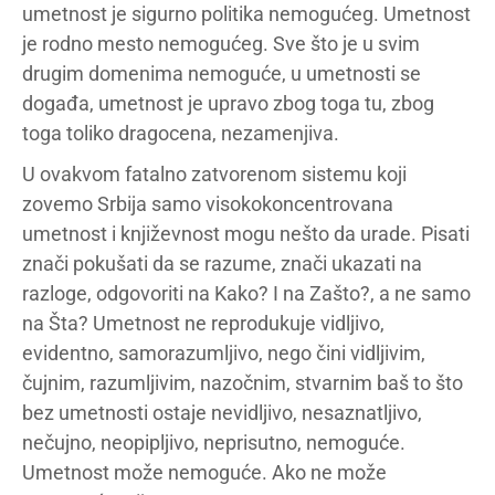
umetnost je sigurno politika nemogućeg. Umetnost
je rodno mesto nemogućeg. Sve što je u svim
drugim domenima nemoguće, u umetnosti se
događa, umetnost je upravo zbog toga tu, zbog
toga toliko dragocena, nezamenjiva.
U ovakvom fatalno zatvorenom sistemu koji
zovemo Srbija samo visokokoncentrovana
umetnost i književnost mogu nešto da urade. Pisati
znači pokušati da se razume, znači ukazati na
razloge, odgovoriti na Kako? I na Zašto?, a ne samo
na Šta? Umetnost ne reprodukuje vidljivo,
evidentno, samorazumljivo, nego čini vidljivim,
čujnim, razumljivim, nazočnim, stvarnim baš to što
bez umetnosti ostaje nevidljivo, nesaznatljivo,
nečujno, neopipljivo, neprisutno, nemoguće.
Umetnost može nemoguće. Ako ne može