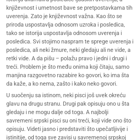
književnost i umetnost bave se pretpostavkama tih
uverenja. Zato je književnost važna. Kao što se
priroda uspostavlja odnosom uzroka i posledica,
tako se istorija uspostavlja odnosom uverenja i
posledica. Svi stojimo naspram te sprege uverenja i
posledica, ali neki žmure, neki gledaju ali ne vide, a
retki vide. A da pišu – polažu pravo i jedni i drugi i
treći. Problem je što među onima koji čitaju, samo
manjina razgovetno razabire ko govori, ko ima šta
da kaže, a ko nema, zašto i kako neko govori.
U suočenju sa istinom, neki pisci još uvek okreću
glavu na drugu stranu. Drugi pak opisuju ono u šta
gledaju i ne mogu dalje od toga. A najbolji
savremeni srpski pisci su oni treći, koji vide ono što
opisuju. Videti jasno i predstaviti što upečatljivije i
istinitije, od toga sve zavisi u savremenoj srpskoj