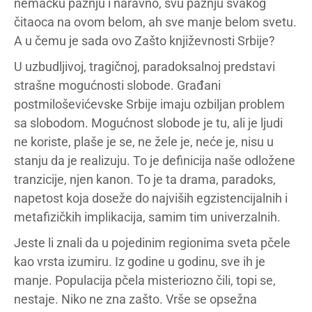
nemačku pažnju i naravno, svu pažnju svakog
čitaoca na ovom belom, ah sve manje belom svetu.
A u čemu je sada ovo Zašto književnosti Srbije?
U uzbudljivoj, tragičnoj, paradoksalnoj predstavi
strašne mogućnosti slobode. Građani
postmiloševićevske Srbije imaju ozbiljan problem
sa slobodom. Mogućnost slobode je tu, ali je ljudi
ne koriste, plaše je se, ne žele je, neće je, nisu u
stanju da je realizuju. To je definicija naše odložene
tranzicije, njen kanon. To je ta drama, paradoks,
napetost koja doseže do najviših egzistencijalnih i
metafizičkih implikacija, samim tim univerzalnih.
Jeste li znali da u pojedinim regionima sveta pčele
kao vrsta izumiru. Iz godine u godinu, sve ih je
manje. Populacija pčela misteriozno čili, topi se,
nestaje. Niko ne zna zašto. Vrše se opsežna