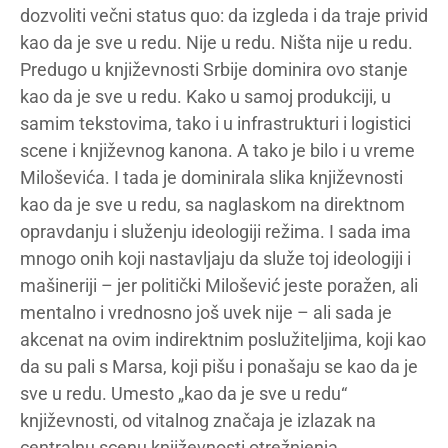
dozvoliti večni status quo: da izgleda i da traje privid
kao da je sve u redu. Nije u redu. Ništa nije u redu.
Predugo u književnosti Srbije dominira ovo stanje
kao da je sve u redu. Kako u samoj produkciji, u
samim tekstovima, tako i u infrastrukturi i logistici
scene i književnog kanona. A tako je bilo i u vreme
Miloševića. I tada je dominirala slika književnosti
kao da je sve u redu, sa naglaskom na direktnom
opravdanju i služenju ideologiji režima. I sada ima
mnogo onih koji nastavljaju da služe toj ideologiji i
mašineriji – jer politički Milošević jeste poražen, ali
mentalno i vrednosno još uvek nije – ali sada je
akcenat na ovim indirektnim poslužiteljima, koji kao
da su pali s Marsa, koji pišu i ponašaju se kao da je
sve u redu. Umesto „kao da je sve u redu“
književnosti, od vitalnog značaja je izlazak na
centralnu scenu književnosti otrežnjenja,