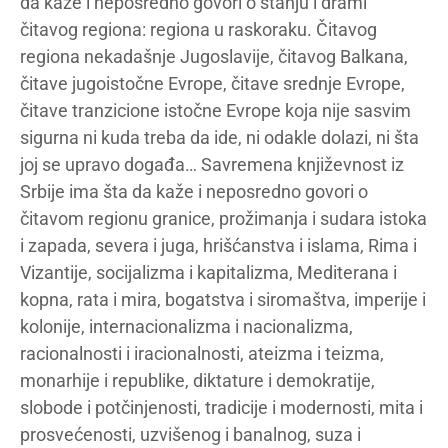
da kaže i neposredno govori o stanju i drami
čitavog regiona: regiona u raskoraku. Čitavog
regiona nekadašnje Jugoslavije, čitavog Balkana,
čitave jugoistočne Evrope, čitave srednje Evrope,
čitave tranzicione istočne Evrope koja nije sasvim
sigurna ni kuda treba da ide, ni odakle dolazi, ni šta
joj se upravo događa… Savremena književnost iz
Srbije ima šta da kaže i neposredno govori o
čitavom regionu granice, prožimanja i sudara istoka
i zapada, severa i juga, hrišćanstva i islama, Rima i
Vizantije, socijalizma i kapitalizma, Mediterana i
kopna, rata i mira, bogatstva i siromaštva, imperije i
kolonije, internacionalizma i nacionalizma,
racionalnosti i iracionalnosti, ateizma i teizma,
monarhije i republike, diktature i demokratije,
slobode i potčinjenosti, tradicije i modernosti, mita i
prosvećenosti, uzvišenog i banalnog, suza i