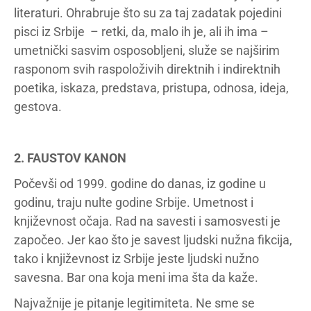
literaturi. Ohrabruje što su za taj zadatak pojedini
pisci iz Srbije – retki, da, malo ih je, ali ih ima –
umetnički sasvim osposobljeni, služe se najširim
rasponom svih raspoloživih direktnih i indirektnih
poetika, iskaza, predstava, pristupa, odnosa, ideja,
gestova.
2. FAUSTOV KANON
Počevši od 1999. godine do danas, iz godine u
godinu, traju nulte godine Srbije. Umetnost i
književnost očaja. Rad na savesti i samosvesti je
započeo. Jer kao što je savest ljudski nužna fikcija,
tako i književnost iz Srbije jeste ljudski nužno
savesna. Bar ona koja meni ima šta da kaže.
Najvažnije je pitanje legitimiteta. Ne sme se