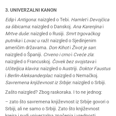
3. UNIVERZALNI KANON
Edip
i
Antigona
: naizgled o Tebi.
Hamlet
i
Devojčica
sa šibicama
: naizgled o Danskoj.
Ana Karenjina
i
Mrtve duše
: naizgled o Rusiji.
Smrt trgovačkog
putnika
i
Lovac u raži
: naizgled o Sjedinjenim
američim državama.
Don Kihot
i
Život je san
:
naizgled o Španiji.
Crveno i crno
i
Cveće zla
:
naizgled o Francuskoj.
Čovek bez svojstava
i
Učiteljica klavira
: naizgled o Austriji.
Doktor Faustus
i
Berlin-Aleksanderplac
: naizgled o Nemačkoj.
Savremena književnost iz Srbije
: naizgled o Srbiji.
Zašto naizgled? Zbog raskoraka. I to ne jednog:
– zato što savremena književnost iz Srbije govori o
Srbiji, ali ne samo o Srbiji. Zato što književnost
kreira i nudi univerzalna značenja i vrednosti.