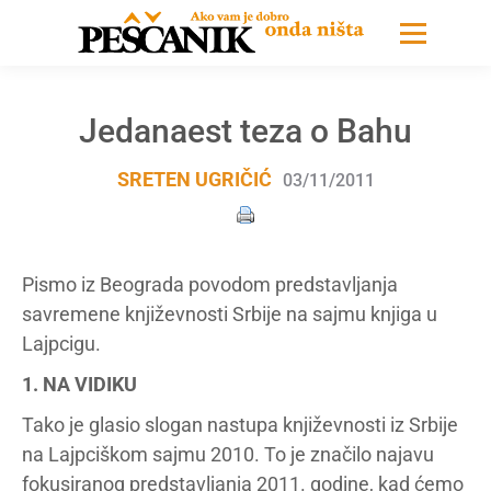
Jedanaest teza o Bahu
SRETEN UGRIČIĆ
03/11/2011
Pismo iz Beograda povodom predstavljanja
savremene književnosti Srbije na sajmu knjiga u
Lajpcigu.
1. NA VIDIKU
Tako je glasio slogan nastupa književnosti iz Srbije
na Lajpciškom sajmu 2010. To je značilo najavu
fokusiranog predstavljanja 2011. godine, kad ćemo