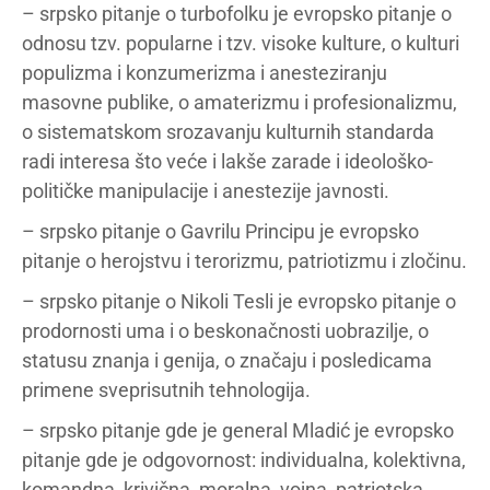
– srpsko pitanje o turbofolku je evropsko pitanje o
odnosu tzv. popularne i tzv. visoke kulture, o kulturi
populizma i konzumerizma i anesteziranju
masovne publike, o amaterizmu i profesionalizmu,
o sistematskom srozavanju kulturnih standarda
radi interesa što veće i lakše zarade i ideološko-
političke manipulacije i anestezije javnosti.
– srpsko pitanje o Gavrilu Principu je evropsko
pitanje o herojstvu i terorizmu, patriotizmu i zločinu.
– srpsko pitanje o Nikoli Tesli je evropsko pitanje o
prodornosti uma i o beskonačnosti uobrazilje, o
statusu znanja i genija, o značaju i posledicama
primene sveprisutnih tehnologija.
– srpsko pitanje gde je general Mladić je evropsko
pitanje gde je odgovornost: individualna, kolektivna,
komandna, krivična, moralna, vojna, patriotska,