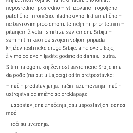
neposredno i posredno – stilizovano ili ogoljeno,
patetično ili ironično, hladnokrvno ili dramatično –
ne bavi ovim problemom, temeljnim, prioritetnim –
pitanjem života i smrti za savremenu Srbiju –
samim tim kao i da svojom voljom pripada
književnosti neke druge Srbije, a ne ove u kojoj
živimo od dve hiljadite godine do danas, i sutra.
S tim nalogom, književnost savremene Srbije ima
da pođe (na put u Lajpcig) od tri pretpostavke:
– način predstavljanja, način razumevanja i način
ustrojstva delimično se preklapaju;
– uspostavljena značenja jesu uspostavljeni odnosi
moći;
– reči su uverenja.