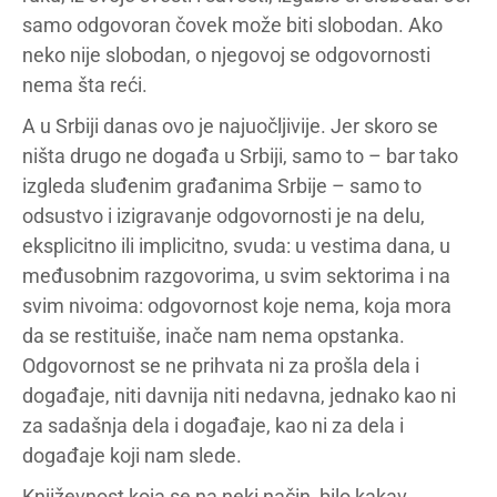
samo odgovoran čovek može biti slobodan. Ako
neko nije slobodan, o njegovoj se odgovornosti
nema šta reći.
A u Srbiji danas ovo je najuočljivije. Jer skoro se
ništa drugo ne događa u Srbiji, samo to – bar tako
izgleda sluđenim građanima Srbije – samo to
odsustvo i izigravanje odgovornosti je na delu,
eksplicitno ili implicitno, svuda: u vestima dana, u
međusobnim razgovorima, u svim sektorima i na
svim nivoima: odgovornost koje nema, koja mora
da se restituiše, inače nam nema opstanka.
Odgovornost se ne prihvata ni za prošla dela i
događaje, niti davnija niti nedavna, jednako kao ni
za sadašnja dela i događaje, kao ni za dela i
događaje koji nam slede.
Književnost koja se na neki način, bilo kakav,