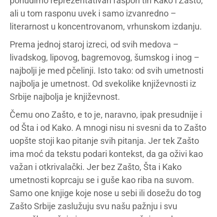
ponudimo reprezentativan raspon tih Kako i Zašto,
ali u tom rasponu uvek i samo izvanredno –
literarnost u koncentrovanom, vrhunskom izdanju.
Prema jednoj staroj izreci, od svih medova –
livadskog, lipovog, bagremovog, šumskog i inog –
najbolji je med pčelinji. Isto tako: od svih umetnosti
najbolja je umetnost. Od svekolike književnosti iz
Srbije najbolja je književnost.
Čemu ono Zašto, e to je, naravno, ipak presudnije i
od Šta i od Kako. A mnogi nisu ni svesni da to Zašto
uopšte stoji kao pitanje svih pitanja. Jer tek Zašto
ima moć da tekstu podari kontekst, da ga oživi kao
važan i otkrivalački. Jer bez Zašto, Šta i Kako
umetnosti koprcaju se i guše kao riba na suvom.
Samo one knjige koje nose u sebi ili dosežu do tog
Zašto Srbije zaslužuju svu našu pažnju i svu