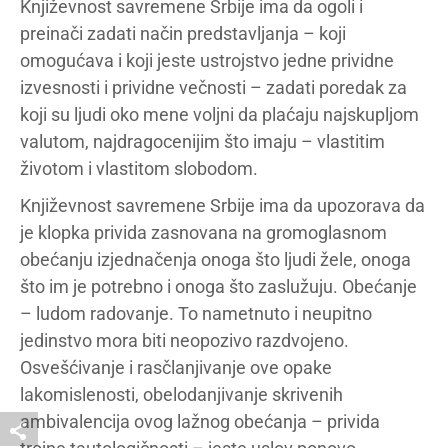
Književnost savremene Srbije ima da ogoli i
preinači zadati način predstavljanja – koji
omogućava i koji jeste ustrojstvo jedne prividne
izvesnosti i prividne večnosti – zadati poredak za
koji su ljudi oko mene voljni da plaćaju najskupljom
valutom, najdragocenijim što imaju – vlastitim
životom i vlastitom slobodom.
Književnost savremene Srbije ima da upozorava da
je klopka privida zasnovana na gromoglasnom
obećanju izjednačenja onoga što ljudi žele, onoga
što im je potrebno i onoga što zaslužuju. Obećanje
– ludom radovanje. To nametnuto i neupitno
jedinstvo mora biti neopozivo razdvojeno.
Osvešćivanje i rasčlanjivanje ove opake
lakomislenosti, obelodanjivanje skrivenih
ambivalencija ovog lažnog obećanja – privida