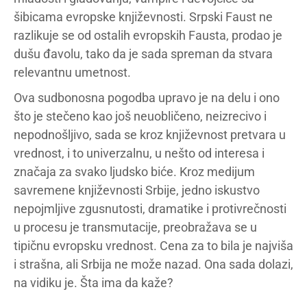
šibicama evropske književnosti. Srpski Faust ne
razlikuje se od ostalih evropskih Fausta, prodao je
dušu đavolu, tako da je sada spreman da stvara
relevantnu umetnost.
Ova sudbonosna pogodba upravo je na delu i ono
što je stečeno kao još neuobličeno, neizrecivo i
nepodnošljivo, sada se kroz književnost pretvara u
vrednost, i to univerzalnu, u nešto od interesa i
značaja za svako ljudsko biće. Kroz medijum
savremene književnosti Srbije, jedno iskustvo
nepojmljive zgusnutosti, dramatike i protivrečnosti
u procesu je transmutacije, preobražava se u
tipičnu evropsku vrednost. Cena za to bila je najviša
i strašna, ali Srbija ne može nazad. Ona sada dolazi,
na vidiku je. Šta ima da kaže?