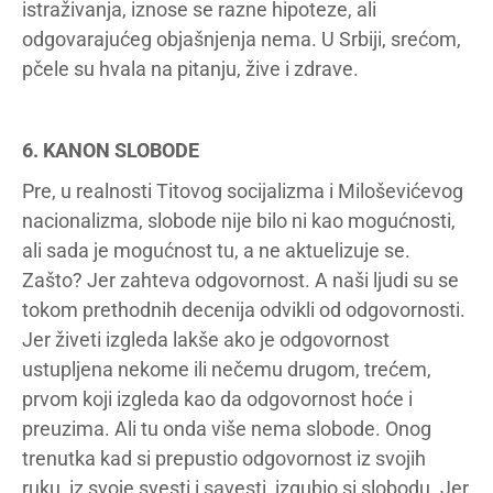
istraživanja, iznose se razne hipoteze, ali
odgovarajućeg objašnjenja nema. U Srbiji, srećom,
pčele su hvala na pitanju, žive i zdrave.
6. KANON SLOBODE
Pre, u realnosti Titovog socijalizma i Miloševićevog
nacionalizma, slobode nije bilo ni kao mogućnosti,
ali sada je mogućnost tu, a ne aktuelizuje se.
Zašto? Jer zahteva odgovornost. A naši ljudi su se
tokom prethodnih decenija odvikli od odgovornosti.
Jer živeti izgleda lakše ako je odgovornost
ustupljena nekome ili nečemu drugom, trećem,
prvom koji izgleda kao da odgovornost hoće i
preuzima. Ali tu onda više nema slobode. Onog
trenutka kad si prepustio odgovornost iz svojih
ruku, iz svoje svesti i savesti, izgubio si slobodu. Jer