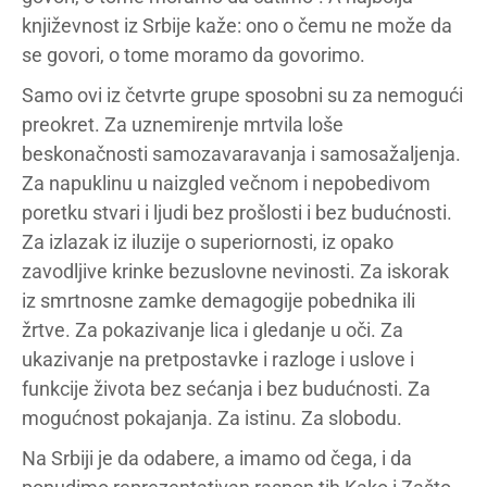
književnost iz Srbije kaže: ono o čemu ne može da
se govori, o tome moramo da govorimo.
Samo ovi iz četvrte grupe sposobni su za nemogući
preokret. Za uznemirenje mrtvila loše
beskonačnosti samozavaravanja i samosažaljenja.
Za napuklinu u naizgled večnom i nepobedivom
poretku stvari i ljudi bez prošlosti i bez budućnosti.
Za izlazak iz iluzije o superiornosti, iz opako
zavodljive krinke bezuslovne nevinosti. Za iskorak
iz smrtnosne zamke demagogije pobednika ili
žrtve. Za pokazivanje lica i gledanje u oči. Za
ukazivanje na pretpostavke i razloge i uslove i
funkcije života bez sećanja i bez budućnosti. Za
mogućnost pokajanja. Za istinu. Za slobodu.
Na Srbiji je da odabere, a imamo od čega, i da