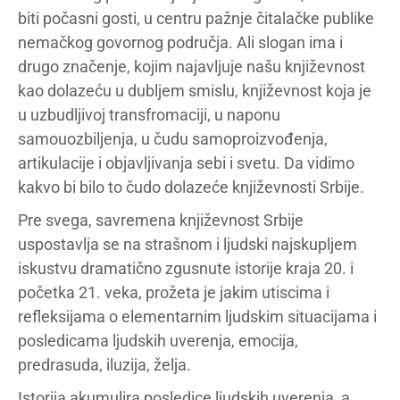
biti počasni gosti, u centru pažnje čitalačke publike
nemačkog govornog područja. Ali slogan ima i
drugo značenje, kojim najavljuje našu književnost
kao dolazeću u dubljem smislu, književnost koja je
u uzbudljivoj transfromaciji, u naponu
samouozbiljenja, u čudu samoproizvođenja,
artikulacije i objavljivanja sebi i svetu. Da vidimo
kakvo bi bilo to čudo dolazeće književnosti Srbije.
Pre svega, savremena književnost Srbije
uspostavlja se na strašnom i ljudski najskupljem
iskustvu dramatično zgusnute istorije kraja 20. i
početka 21. veka, prožeta je jakim utiscima i
refleksijama o elementarnim ljudskim situacijama i
posledicama ljudskih uverenja, emocija,
predrasuda, iluzija, želja.
Istorija akumulira posledice ljudskih uverenja, a