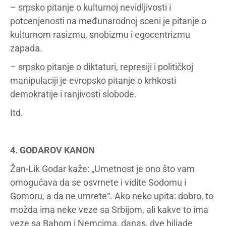
– srpsko pitanje o kulturnoj nevidljivosti i
potcenjenosti na međunarodnoj sceni je pitanje o
kulturnom rasizmu, snobizmu i egocentrizmu
zapada.
– srpsko pitanje o diktaturi, represiji i političkoj
manipulaciji je evropsko pitanje o krhkosti
demokratije i ranjivosti slobode.
Itd.
4. GODAROV KANON
Žan-Lik Godar kaže: „Umetnost je ono što vam
omogućava da se osvrnete i vidite Sodomu i
Gomoru, a da ne umrete“. Ako neko upita: dobro, to
možda ima neke veze sa Srbijom, ali kakve to ima
veze sa Bahom i Nemcima, danas, dve hiljade