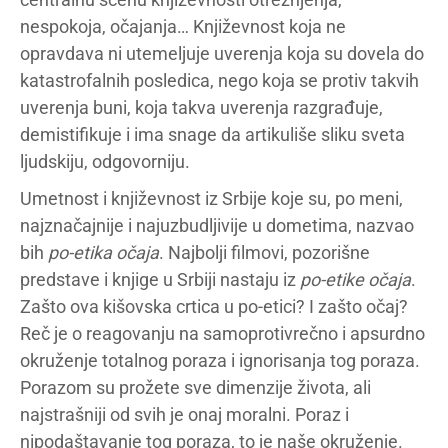
nespokoja, očajanja… Književnost koja ne
opravdava ni utemeljuje uverenja koja su dovela do
katastrofalnih posledica, nego koja se protiv takvih
uverenja buni, koja takva uverenja razgrađuje,
demistifikuje i ima snage da artikuliše sliku sveta
ljudskiju, odgovorniju.
Umetnost i književnost iz Srbije koje su, po meni,
najznačajnije i najuzbudljivije u dometima, nazvao
bih
po-etika očaja
. Najbolji filmovi, pozorišne
predstave i knjige u Srbiji nastaju iz
po-etike očaja
.
Zašto ova kišovska crtica u po-etici? I zašto očaj?
Reč je o reagovanju na samoprotivrečno i apsurdno
okruženje totalnog poraza i ignorisanja tog poraza.
Porazom su prožete sve dimenzije života, ali
najstrašniji od svih je onaj moralni. Poraz i
nipodaštavanje tog poraza, to je naše okruženje.