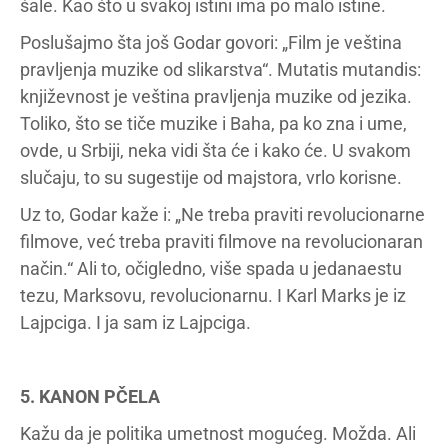
šale. Kao što u svakoj istini ima po malo istine.
Poslušajmo šta još Godar govori: „Film je veština
pravljenja muzike od slikarstva“. Mutatis mutandis:
književnost je veština pravljenja muzike od jezika.
Toliko, što se tiče muzike i Baha, pa ko zna i ume,
ovde, u Srbiji, neka vidi šta će i kako će. U svakom
slučaju, to su sugestije od majstora, vrlo korisne.
Uz to, Godar kaže i: „Ne treba praviti revolucionarne
filmove, već treba praviti filmove na revolucionaran
način.“ Ali to, očigledno, više spada u jedanaestu
tezu, Marksovu, revolucionarnu. I Karl Marks je iz
Lajpciga. I ja sam iz Lajpciga.
5. KANON PČELA
Kažu da je politika umetnost mogućeg. Možda. Ali