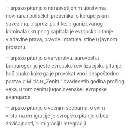
– srpsko pitanje o nerasvetljenim ubistvima
novinara i političkih protivnika, o korupcijskim
savezima, o sprezi politike, organizovanog
kriminala i krupnog kapitala je evropsko pitanje
vladavine prava, pravde i statusa istine u javnom
prostoru.
– srpsko pitanje o varvarstvu, surovosti, i
barbarogeniju jeste evropsko i civilizacijsko pitanje,
baš onako kako ga je provokativno i bespoštedno
postavio Micić u „Zenitu“ dvadesetih godina prošlog
veka, u tom zenitu jugoslovenske i evropske
avangarde.
– srpsko pitanje o večnim seobama, o svim
vrstama emigracije je evropsko pitanje o bez-
zavičajnosti, o imigraciji i integraciji.