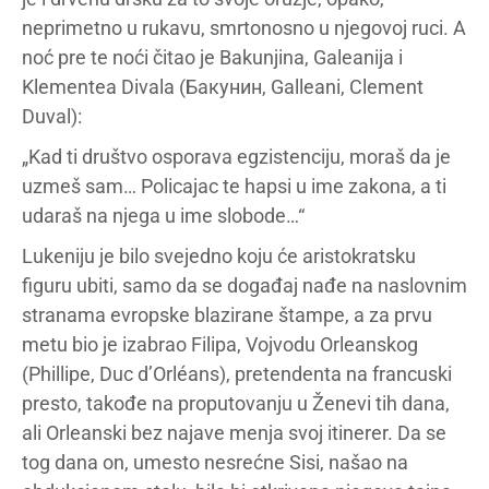
neprimetno u rukavu, smrtonosno u njegovoj ruci. A
noć pre te noći čitao je Bakunjina, Galeanija i
Klementea Divala (Бакунин, Galleani, Clement
Duval):
„Kad ti društvo osporava egzistenciju, moraš da je
uzmeš sam… Policajac te hapsi u ime zakona, a ti
udaraš na njega u ime slobode…“
Lukeniju je bilo svejedno koju će aristokratsku
figuru ubiti, samo da se događaj nađe na naslovnim
stranama evropske blazirane štampe, a za prvu
metu bio je izabrao Filipa, Vojvodu Orleanskog
(Phillipe, Duc d’Orléans), pretendenta na francuski
presto, takođe na proputovanju u Ženevi tih dana,
ali Orleanski bez najave menja svoj itinerer. Da se
tog dana on, umesto nesrećne Sisi, našao na