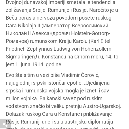
Dvojnoj dunavskoj Imperiji smetala je tendencija
zbližavanja Srbije, Rumunije i Rusije. Naročito je u
Beču porasla nervoza povodom posete ruskog
Cara Nikolaja II (Император Всероссийский
Николай II Александрович Holstein-Gottorp-
Романов) rumunskom Kralju Karolu (Karl Eitel
Friedrich Zephyrinus Ludwig von Hohenzollern-
Sigmaringen
)
u Konstancu na Crnom moru, 14. to
jest 1. juna 1914. godine.
Evo šta s tim u vezi piše Vladimir Ćorović,
najugledniji srpski istoričar epohe: „Ujedinjena
srpska i rumunska vojska mogla je izneti i sav
milion vojnika. Balkanski savez pod ruskim
vođstvom značio bi veliku pretnju Austro-Ugarskoj.
Dolazak ruskog Cara u Konstanc i približavanje
Rusije Rumuniji uneli su u austrijsku diplomatiju