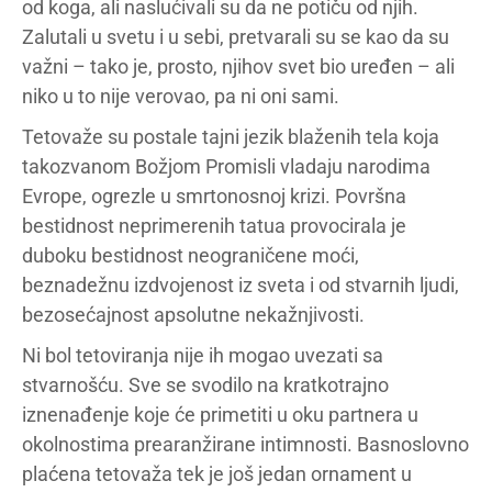
od koga, ali naslućivali su da ne potiču od njih.
Zalutali u svetu i u sebi, pretvarali su se kao da su
važni – tako je, prosto, njihov svet bio uređen – ali
niko u to nije verovao, pa ni oni sami.
Tetovaže su postale tajni jezik blaženih tela koja
takozvanom Božjom Promisli vladaju narodima
Evrope, ogrezle u smrtonosnoj krizi. Površna
bestidnost neprimerenih tatua provocirala je
duboku bestidnost neograničene moći,
beznadežnu izdvojenost iz sveta i od stvarnih ljudi,
bezosećajnost apsolutne nekažnjivosti.
Ni bol tetoviranja nije ih mogao uvezati sa
stvarnošću. Sve se svodilo na kratkotrajno
iznenađenje koje će primetiti u oku partnera u
okolnostima prearanžirane intimnosti. Basnoslovno
plaćena tetovaža tek je još jedan ornament u