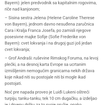
Bayern): jelen predvodnik sa kapitalnim rogovima,
riče nad kanjonom;
– Sisina sestra Jelena (Helene Caroline Therese
von Bayern), jednom davno nesuđena zaručnica
Cara i Kralja Franca Josefa, po zamisli njegove
posesivne majke Sofije (Sofie Frederike von
Bayern): cvet lokvanja i na drugoj guzi još jedan
cvet lokvanja;
– Grof Andraši: ruševine Rimskog Foruma, na levoj
plećki, a na desnoj karta Evrope sa ucrtanim
izmišljenim nemogućim granicama nekih država
koje nikad niti su postojale niti bi mogle ikad
postojati.
Noć pre napada proveo je Luiđi Lukeni oštreći
turpiju, tanku-tanku, tek 10 cm dugačku, a izdeljao
je i drvenu dršku za to svoje oružje, opako,