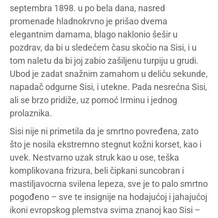
septembra 1898. u po bela dana, nasred
promenade hladnokrvno je prišao dvema
elegantnim damama, blago naklonio šešir u
pozdrav, da bi u sledećem času skočio na Sisi, i u
tom naletu da bi joj zabio zašiljenu turpiju u grudi.
Ubod je zadat snažnim zamahom u deliću sekunde,
napadač odgurne Sisi, i utekne. Pada nesrećna Sisi,
ali se brzo pridiže, uz pomoć Irminu i jednog
prolaznika.
Sisi nije ni primetila da je smrtno povređena, zato
što je nosila ekstremno stegnut kožni korset, kao i
uvek. Nestvarno uzak struk kao u ose, teška
komplikovana frizura, beli čipkani suncobran i
mastiljavocrna svilena lepeza, sve je to palo smrtno
pogođeno – sve te insignije na hodajućoj i jahajućoj
ikoni evropskog plemstva svima znanoj kao Sisi –