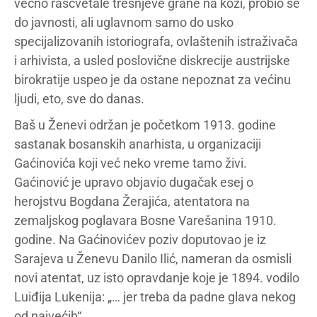
večno rascvetale trešnjeve grane na koži, probio se
do javnosti, ali uglavnom samo do usko
specijalizovanih istoriografa, ovlaštenih istraživača
i arhivista, a usled poslovične diskrecije austrijske
birokratije uspeo je da ostane nepoznat za većinu
ljudi, eto, sve do danas.
Baš u Ženevi održan je početkom 1913. godine
sastanak bosanskih anarhista, u organizaciji
Gaćinovića koji već neko vreme tamo živi.
Gaćinović je upravo objavio dugačak esej o
herojstvu Bogdana Žerajića, atentatora na
zemaljskog poglavara Bosne Varešanina 1910.
godine. Na Gaćinovićev poziv doputovao je iz
Sarajeva u Ženevu Danilo Ilić, nameran da osmisli
novi atentat, uz isto opravdanje koje je 1894. vodilo
Luiđija Lukenija: „… jer treba da padne glava nekog
od najvećih“.