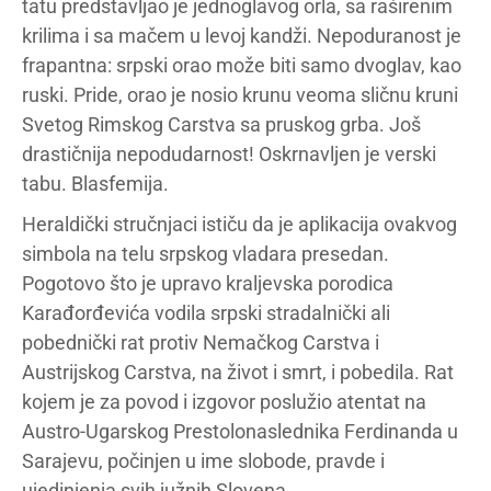
tatu predstavljao je jednoglavog orla, sa raširenim
krilima i sa mačem u levoj kandži. Nepoduranost je
frapantna: srpski orao može biti samo dvoglav, kao
ruski. Pride, orao je nosio krunu veoma sličnu kruni
Svetog Rimskog Carstva sa pruskog grba. Još
drastičnija nepodudarnost! Oskrnavljen je verski
tabu. Blasfemija.
Heraldički stručnjaci ističu da je aplikacija ovakvog
simbola na telu srpskog vladara presedan.
Pogotovo što je upravo kraljevska porodica
Karađorđevića vodila srpski stradalnički ali
pobednički rat protiv Nemačkog Carstva i
Austrijskog Carstva, na život i smrt, i pobedila. Rat
kojem je za povod i izgovor poslužio atentat na
Austro-Ugarskog Prestolonaslednika Ferdinanda u
Sarajevu, počinjen u ime slobode, pravde i
ujedinjenja svih južnih Slovena.