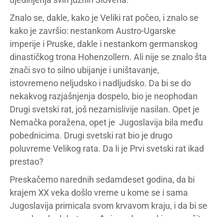
Znalo se, dakle, kako je Veliki rat počeo, i znalo se
kako je završio: nestankom Austro-Ugarske
imperije i Pruske, dakle i nestankom germanskog
dinastičkog trona Hohenzollern. Ali nije se znalo šta
znači svo to silno ubijanje i uništavanje,
istovremeno neljudsko i nadljudsko. Da bi se do
nekakvog razjašnjenja dospelo, bio je neophodan
Drugi svetski rat, još nezamislivije nasilan. Opet je
Nemačka poražena, opet je Jugoslavija bila među
pobednicima. Drugi svetski rat bio je drugo
poluvreme Velikog rata. Da li je Prvi svetski rat ikad
prestao?
Preskačemo narednih sedamdeset godina, da bi
krajem XX veka došlo vreme u kome se i sama
Jugoslavija primicala svom krvavom kraju, i da bi se