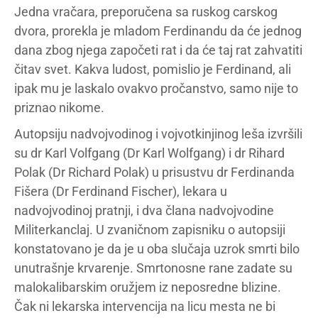
Jedna vračara, preporučena sa ruskog carskog
dvora, prorekla je mladom Ferdinandu da će jednog
dana zbog njega započeti rat i da će taj rat zahvatiti
čitav svet. Kakva ludost, pomislio je Ferdinand, ali
ipak mu je laskalo ovakvo pročanstvo, samo nije to
priznao nikome.
Autopsiju nadvojvodinog i vojvotkinjinog leša izvršili
su dr Karl Volfgang (Dr Karl Wolfgang) i dr Rihard
Polak (Dr Richard Polak) u prisustvu dr Ferdinanda
Fišera (Dr Ferdinand Fischer), lekara u
nadvojvodinoj pratnji, i dva člana nadvojvodine
Militerkanclaj. U zvaničnom zapisniku o autopsiji
konstatovano je da je u oba slučaja uzrok smrti bilo
unutrašnje krvarenje. Smrtonosne rane zadate su
malokalibarskim oružjem iz neposredne blizine.
Čak ni lekarska intervencija na licu mesta ne bi