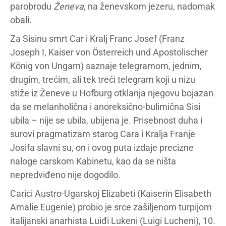
parobrodu
Ženeva
, na ženevskom jezeru, nadomak
obali.
Za Sisinu smrt Car i Kralj Franc Josef (Franz
Joseph I, Kaiser von Österreich und Apostolischer
König von Ungarn) saznaje telegramom, jednim,
drugim, trećim, ali tek treći telegram koji u nizu
stiže iz Ženeve u Hofburg otklanja njegovu bojazan
da se melanholična i anoreksično-bulimična Sisi
ubila – nije se ubila, ubijena je. Prisebnost duha i
surovi pragmatizam starog Cara i Kralja Franje
Josifa slavni su, on i ovog puta izdaje precizne
naloge carskom Kabinetu, kao da se ništa
nepredviđeno nije dogodilo.
Carici Austro-Ugarskoj Elizabeti (Kaiserin Elisabeth
Amalie Eugenie) probio je srce zašiljenom turpijom
italijanski anarhista Luiđi Lukeni (Luigi Lucheni), 10.