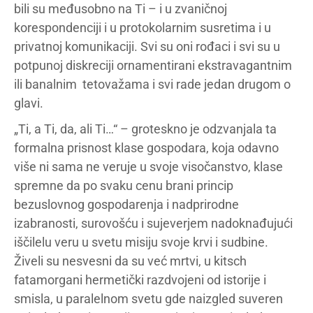
bili su međusobno na Ti – i u zvaničnoj
korespondenciji i u protokolarnim susretima i u
privatnoj komunikaciji. Svi su oni rođaci i svi su u
potpunoj diskreciji ornamentirani ekstravagantnim
ili banalnim tetovažama i svi rade jedan drugom o
glavi.
„Ti, a Ti, da, ali Ti…“ – groteskno je odzvanjala ta
formalna prisnost klase gospodara, koja odavno
više ni sama ne veruje u svoje visočanstvo, klase
spremne da po svaku cenu brani princip
bezuslovnog gospodarenja i nadprirodne
izabranosti, surovošću i sujeverjem nadoknađujući
iščilelu veru u svetu misiju svoje krvi i sudbine.
Živeli su nesvesni da su već mrtvi, u kitsch
fatamorgani hermetički razdvojeni od istorije i
smisla, u paralelnom svetu gde naizgled suveren