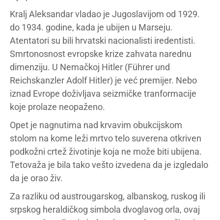
Kralj Aleksandar vladao je Jugoslavijom od 1929.
do 1934. godine, kada je ubijen u Marseju.
Atentatori su bili hrvatski nacionalisti iredentisti.
Smrtonosnost evropske krize zahvata narednu
dimenziju. U Nemačkoj Hitler (Führer und
Reichskanzler Adolf Hitler) je već premijer. Nebo
iznad Evrope doživljava seizmičke tranformacije
koje prolaze neopaženo.
Opet je nagnutima nad krvavim obukcijskom
stolom na kome leži mrtvo telo suverena otkriven
podkožni crtež životinje koja ne može biti ubijena.
Tetovaža je bila tako vešto izvedena da je izgledalo
da je orao živ.
Za razliku od austrougarskog, albanskog, ruskog ili
srpskog heraldičkog simbola dvoglavog orla, ovaj