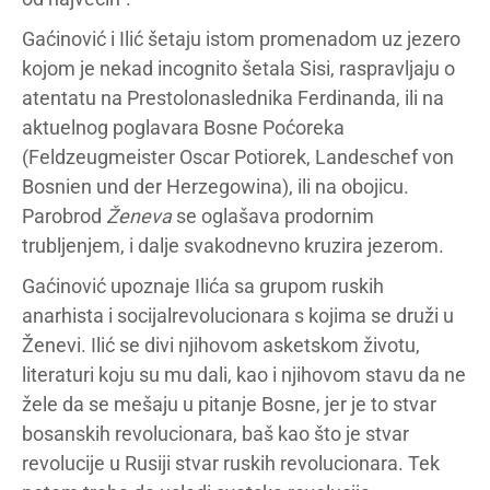
Gaćinović i Ilić šetaju istom promenadom uz jezero
kojom je nekad incognito šetala Sisi, raspravljaju o
atentatu na Prestolonaslednika Ferdinanda, ili na
aktuelnog poglavara Bosne Poćoreka
(Feldzeugmeister Oscar Potiorek, Landeschef von
Bosnien und der Herzegowina), ili na obojicu.
Parobrod
Ženeva
se oglašava prodornim
trubljenjem, i dalje svakodnevno kruzira jezerom.
Gaćinović upoznaje Ilića sa grupom ruskih
anarhista i socijalrevolucionara s kojima se druži u
Ženevi. Ilić se divi njihovom asketskom životu,
literaturi koju su mu dali, kao i njihovom stavu da ne
žele da se mešaju u pitanje Bosne, jer je to stvar
bosanskih revolucionara, baš kao što je stvar
revolucije u Rusiji stvar ruskih revolucionara. Tek