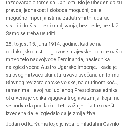
razgovarao o tome sa Danilom. Bio je ubeđen da su
pravda, jednakost i sloboda mogućni, da je
mogućno imperijalistima zadati smrtni udarac i
stvoriti društvo bez izrabljivanja, bez bede, bez laži.
Samo se treba usuditi.
28. to jest 15. juna 1914. godine, kad se na
obdukcijskom stolu glavne sarajevske bolnice našlo
mrtvo telo nadvojvode Ferdinanda, naslednika
naizgled večne Austro-Ugarske Imperije, i kada je
sa ovog mrtvaca skinuta krvava svečana uniforma
Glavnog revizora carske vojske, na grudnom košu,
ramenima i levoj ruci ubijenog Prestolonaslednika
otkrivena je velika vijugava troglava zmija, koja mu
se podvukla pod kožu. Tetovaža je bila tako vešto
izvedena da je izgledalo da je zmija živa.
Jedan od kuršuma koje je ispalio mlađahni Gavrilo