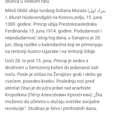
skonča u Velikom ratu.
Miloš Obilić ubija turskog Sultana Murata (مراد اول,
I. Murat Hüdavendigâr
) na Kosovu polju, 15. juna
1389. godine. Princip ubija Prestolonaslednika
Ferdinanda 15. juna 1914. godine. Podudarnost i
nepodudarnost: istog tog dana, u Sarajevu je 28.
jun, zbog razlike u kalendarima koji se primenjuju
na teritoriji Austro-Ugarske i na teritoriji Srbije.
Uoči 28. to jest 15. juna, Princip je sedeo s
društvom u Semizovoj kafani do jedanaest sati
noću. Posle je otišao na Žerajićev grob i okitio ga
cvećem, posedeo kratko. Poslednju noć pred
atentat čitao je do jutra jedan rad anarhiste
Kropotkina (Пётр Алексе́евич Кропо́ткин): „Šta
možemo da učinimo u slučaju svetske socijalne
revolucije“. Studirao je štivo i prethodnih dana,