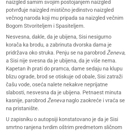
naizgled samim svojim postojanjem naizgled
potvrđuje naizgled mistično jedinstvo naizgled
večnog naroda koji mu pripada sa naizgled večnim
Bogom Stvoriteljem i Spasiteljem.
Nesvesna, dakle, da je ubijena, Sisi nesigurno
korača ka brodu, a zabrinuta dvorska dama je
pridržava oko struka. Penju se na parobrod
Ženeva
,
a Sisi nije svesna da je ubijena, da je više nema.
Kapetan ih prati do pramca, dame sedaju na klupu
blizu ograde, brod se otiskuje od obale, Sisi zatraži
čašu vode, oseća nalete nekakve neprijatne
slabosti, nesvesna da je ubijena. Petnaest minuta
kasnije, parobrod
Ženeva
naglo zaokreće i vraća se
na pristanište.
U zapisniku o autopsiji konstatovano je da je Sisi
smrtno ranjena tvrdim oštrim predmetom sličnom