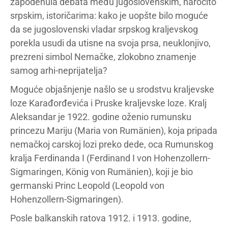
zapodenula debata među jugoslovenskim, naročito
srpskim, istoričarima: kako je uopšte bilo moguće
da se jugoslovenski vladar srpskog kraljevskog
porekla usudi da utisne na svoja prsa, neuklonjivo,
prezreni simbol Nemačke, zlokobno znamenje
samog arhi-neprijatelja?
Moguće objašnjenje našlo se u srodstvu kraljevske
loze Karađorđevića i Pruske kraljevske loze. Kralj
Aleksandar je 1922. godine oženio rumunsku
princezu Mariju (Maria von Rumänien), koja pripada
nemačkoj carskoj lozi preko dede, oca Rumunskog
kralja Ferdinanda I (Ferdinand I von Hohenzollern-
Sigmaringen, König von Rumänien), koji je bio
germanski Princ Leopold (Leopold von
Hohenzollern-Sigmaringen).
Posle balkanskih ratova 1912. i 1913. godine,