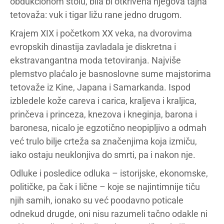
obdukcionom stolu, bila bi otkrivena njegova tajna
tetovaža: vuk i tigar ližu rane jedno drugom.
Krajem XIX i početkom XX veka, na dvorovima
evropskih dinastija zavladala je diskretna i
ekstravangantna moda tetoviranja. Najviše
plemstvo plaćalo je basnoslovne sume majstorima
tetovaže iz Kine, Japana i Samarkanda. Ispod
izbledele kože careva i carica, kraljeva i kraljica,
prinčeva i princeza, knezova i kneginja, barona i
baronesa, nicalo je egzotično neopipljivo a odmah
već trulo bilje crteža sa značenjima koja izmiču,
iako ostaju neuklonjiva do smrti, pa i nakon nje.
Odluke i posledice odluka – istorijske, ekonomske,
političke, pa čak i lične – koje se najintimnije tiču
njih samih, ionako su već poodavno poticale
odnekud drugde, oni nisu razumeli tačno odakle ni