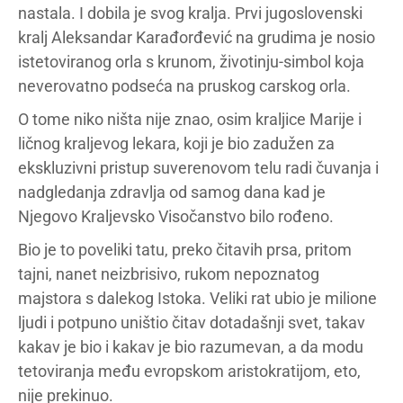
nastala. I dobila je svog kralja. Prvi jugoslovenski
kralj Aleksandar Karađorđević na grudima je nosio
istetoviranog orla s krunom, životinju-simbol koja
neverovatno podseća na pruskog carskog orla.
O tome niko ništa nije znao, osim kraljice Marije i
ličnog kraljevog lekara, koji je bio zadužen za
ekskluzivni pristup suverenovom telu radi čuvanja i
nadgledanja zdravlja od samog dana kad je
Njegovo Kraljevsko Visočanstvo bilo rođeno.
Bio je to poveliki tatu, preko čitavih prsa, pritom
tajni, nanet neizbrisivo, rukom nepoznatog
majstora s dalekog Istoka. Veliki rat ubio je milione
ljudi i potpuno uništio čitav dotadašnji svet, takav
kakav je bio i kakav je bio razumevan, a da modu
tetoviranja među evropskom aristokratijom, eto,
nije prekinuo.