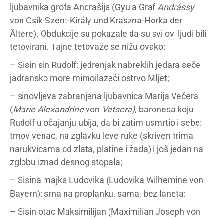
ljubavnika grofa Andrašija (Gyula Graf
Andrássy
von Csík-Szent-Király und Kraszna-Horka der
Ältere). Obdukcije su pokazale da su svi ovi ljudi bili
tetovirani. Tajne tetovaže se nižu ovako:
– Sisin sin Rudolf: jedrenjak nabreklih jedara seče
jadransko more mimoilazeći ostrvo Mljet;
– sinovljeva zabranjena ljubavnica Marija Večera
(
Marie Alexandrine
von
Vetsera)
,
baronesa koju
Rudolf u očajanju ubija, da bi zatim usmrtio i sebe:
trnov venac, na zglavku leve ruke (skriven trima
narukvicama od zlata, platine i žada) i još jedan na
zglobu iznad desnog stopala;
– Sisina majka Ludovika (Ludovika Wilhemine von
Bayern): srna na proplanku, sama, bez laneta;
– Sisin otac Maksimilijan (Maximilian Joseph von