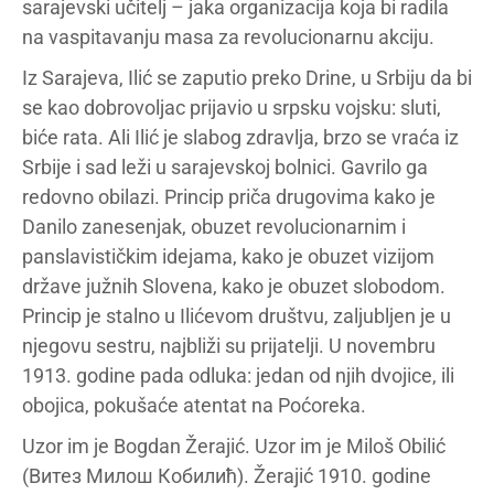
sarajevski učitelj – jaka organizacija koja bi radila
na vaspitavanju masa za revolucionarnu akciju.
Iz Sarajeva, Ilić se zaputio preko Drine, u Srbiju da bi
se kao dobrovoljac prijavio u srpsku vojsku: sluti,
biće rata. Ali Ilić je slabog zdravlja, brzo se vraća iz
Srbije i sad leži u sarajevskoj bolnici. Gavrilo ga
redovno obilazi. Princip priča drugovima kako je
Danilo zanesenjak, obuzet revolucionarnim i
panslavističkim idejama, kako je obuzet vizijom
države južnih Slovena, kako je obuzet slobodom.
Princip je stalno u Ilićevom društvu, zaljubljen je u
njegovu sestru, najbliži su prijatelji. U novembru
1913. godine pada odluka: jedan od njih dvojice, ili
obojica, pokušaće atentat na Poćoreka.
Uzor im je Bogdan Žerajić. Uzor im je Miloš Obilić
(Витез Милош Кобилић). Žerajić 1910. godine