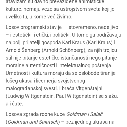
atavizam su davno prevaziđene animističke
kulture, nemaju veze sa ustrojstvom sveta koji je
uveliko tu, u kome već živimo.
Losov programski stav je – istovremeno, nedeljivo
– i estetički, i etički, i politički. U tome ga podržavaju
najbolji prijatelji gospoda Karl Kraus (Karl Kraus) i
Arnold Šenberg (Arnold Schönberg), za njih trojicu
stil nije pitanje estetičke istančanosti nego pitanje
moralne autentičnosti i intelektualnog poštenja.
Umetnost i kultura moraju da se oslobode tiranije
lošeg ukusa i licemerja svojstvenog
malograđanskoj svesti. I braća Vitgenštajni
(Ludwig Wittgenstein, Paul Wittgenstein) se slažu,
ali ćute.
Losova zgrada robne kuće
Goldman i Salač
(
Goldman und Salatsch
) – bez ijednog ukrasa na