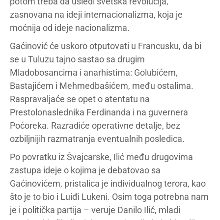
potom treba da usledi svetska revolucija,
zasnovana na ideji internacionalizma, koja je
moćnija od ideje nacionalizma.
Gaćinović će uskoro otputovati u Francusku, da bi
se u Tuluzu tajno sastao sa drugim
Mladobosancima i anarhistima: Golubićem,
Bastajićem i Mehmedbašićem, među ostalima.
Raspravaljaće se opet o atentatu na
Prestolonaslednika Ferdinanda i na guvernera
Poćoreka. Razradiće operativne detalje, bez
ozbiljnijih razmatranja eventualnih posledica.
Po povratku iz Švajcarske, Ilić među drugovima
zastupa ideje o kojima je debatovao sa
Gaćinovićem, pristalica je individualnog terora, kao
što je to bio i Luiđi Lukeni. Osim toga potrebna nam
je i politička partija – veruje Danilo Ilić, mladi