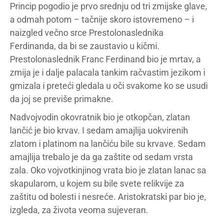
Princip pogodio je prvo srednju od tri zmijske glave,
a odmah potom – tačnije skoro istovremeno – i
naizgled večno srce Prestolonaslednika
Ferdinanda, da bi se zaustavio u kičmi.
Prestolonaslednik Franc Ferdinand bio je mrtav, a
zmija je i dalje palacala tankim račvastim jezikom i
gmizala i preteći gledala u oči svakome ko se usudi
da joj se previše primakne.
Nadvojvodin okovratnik bio je otkopčan, zlatan
lančić je bio krvav. I sedam amajlija uokvirenih
zlatom i platinom na lančiću bile su krvave. Sedam
amajlija trebalo je da ga zaštite od sedam vrsta
zala. Oko vojvotkinjinog vrata bio je zlatan lanac sa
skapularom, u kojem su bile svete relikvije za
zaštitu od bolesti i nesreće. Aristokratski par bio je,
izgleda, za života veoma sujeveran.