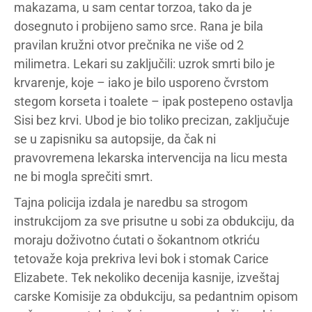
makazama, u sam centar torzoa, tako da je
dosegnuto i probijeno samo srce. Rana je bila
pravilan kružni otvor prečnika ne više od 2
milimetra. Lekari su zaključili: uzrok smrti bilo je
krvarenje, koje – iako je bilo usporeno čvrstom
stegom korseta i toalete – ipak postepeno ostavlja
Sisi bez krvi. Ubod je bio toliko precizan, zaključuje
se u zapisniku sa autopsije, da čak ni
pravovremena lekarska intervencija na licu mesta
ne bi mogla sprečiti smrt.
Tajna policija izdala je naredbu sa strogom
instrukcijom za sve prisutne u sobi za obdukciju, da
moraju doživotno ćutati o šokantnom otkriću
tetovaže koja prekriva levi bok i stomak Carice
Elizabete. Tek nekoliko decenija kasnije, izveštaj
carske Komisije za obdukciju, sa pedantnim opisom