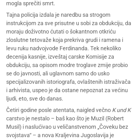
mogla sprečiti smrt.
Tajna policija izdala je naredbu sa strogom
instrukcijom za sve prisutne u sobi za obdukciju, da
moraju doživotno ćutati o šokantnom otkriću
zloslutne tetovaže koja prekriva grudi i ramena i
levu ruku nadvojvode Ferdinanda. Tek nekoliko
decenija kasnije, izveštaj carske Komisije za
obdukciju, sa opisom modre troglave zmije probio
se do javnosti, ali uglavnom samo do usko
specijalizovanih istoriografa, ovlaštenih istraživača
i arhivista, uspeo je da ostane nepoznat za većinu
ljudi, eto, sve do danas.
Četiri godine posle atentata, naigled večno
K und K
carstvo je nestalo – baš kao što je Muzil (Robert
Musil) i naslućivao u veličanstvenom „Čoveku bez
svojstava“ – a nova Kraljevina Jugoslavija je