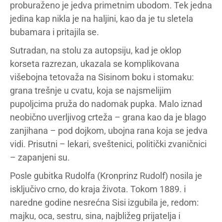
proburaženo je jedva primetnim ubodom. Tek jedna
jedina kap nikla je na haljini, kao da je tu sletela
bubamara i pritajila se.
Sutradan, na stolu za autopsiju, kad je oklop
korseta razrezan, ukazala se komplikovana
višebojna tetovaža na Sisinom boku i stomaku:
grana trešnje u cvatu, koja se najsmelijim
pupoljcima pruža do nadomak pupka. Malo iznad
neobično uverljivog crteža – grana kao da je blago
zanjihana – pod dojkom, ubojna rana koja se jedva
vidi. Prisutni – lekari, sveštenici, politički zvaničnici
– zapanjeni su.
Posle gubitka Rudolfa (Kronprinz Rudolf) nosila je
isključivo crno, do kraja života. Tokom 1889. i
naredne godine nesrećna Sisi izgubila je, redom:
majku, oca, sestru, sina, najbližeg prijatelja i