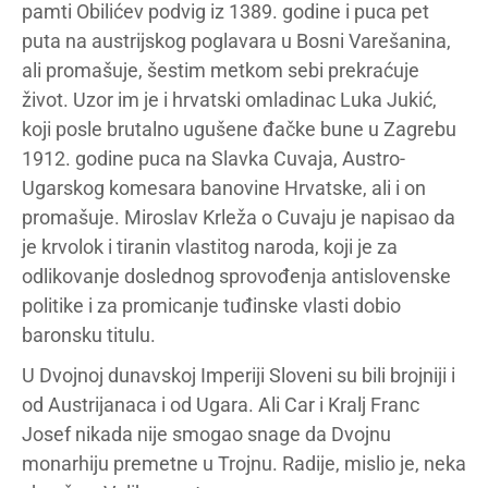
pamti Obilićev podvig iz 1389. godine i puca pet
puta na austrijskog poglavara u Bosni Varešanina,
ali promašuje, šestim metkom sebi prekraćuje
život. Uzor im je i hrvatski omladinac Luka Jukić,
koji posle brutalno ugušene đačke bune u Zagrebu
1912. godine puca na Slavka Cuvaja, Austro-
Ugarskog komesara banovine Hrvatske, ali i on
promašuje. Miroslav Krleža o Cuvaju je napisao da
je krvolok i tiranin vlastitog naroda, koji je za
odlikovanje doslednog sprovođenja antislovenske
politike i za promicanje tuđinske vlasti dobio
baronsku titulu.
U Dvojnoj dunavskoj Imperiji Sloveni su bili brojniji i
od Austrijanaca i od Ugara. Ali Car i Kralj Franc
Josef nikada nije smogao snage da Dvojnu
monarhiju premetne u Trojnu. Radije, mislio je, neka