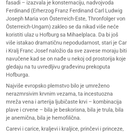
fasadi – izazvala je konsternaciju, nadvojvoda
Ferdinand (Erherzog Franz Ferdinand Carl Ludwig
Joseph Maria von Österreich-Este, Thronfolger von
Österreich-Ungarn)
zakleo se da nikad više neće
koristiti ulaz u Hofburg sa Mihaelplaca. Da bi još
više istakao dramatičnu nepodudarnost, stari je Car
i Kralj Franc Josef naložio da sve zavese moraju biti
navučene kad se on nađe u nekoj od prostorija koje
gledaju na tu uvredljivu građevinu prekoputa
Hofburga.
Najviše evropsko plemstvo bilo je umreženo
nerazmrsivim krvnim vezama, ta incestuozna
mreža vena i arterija ljubičaste krvi – kombinacija
plave i crvene – bila je beskorisna, bila je trula, bila
je anemična, bila je hemofilična.
Carevi i carice, kraljevi i kraljice, prinčevi i princeze,