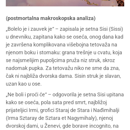
(postmortalna makroskopska analiza)
„Bolelo je i zauvek je“ – zapisala je setna Sisi (Sissi)
u dnevniku, zapitana kako se oseća, onog dana kad
je završena komplikovana višebojna tetovaža na
njenom boku i stomaku: grana trešnje u cvatu, koja
se najsmelijim pupoljcima pruža niz struk, skroz
nadomak pupka. Za tetovažu niko ne sme da zna,
čak ni najbliža dvorska dama. Sisin struk je slavan,
uzan kao u ose.
„Ne boli i proći će“ – odgovorila je setna Sisi upitana
kako se oseća, pola sata pred smrt, najbližoj
prijateljici Irmi, grofici Staraj de Stara i Nađimihalji
(Irma Sztaray de Sztara et Nagymihaly), njenoj
dvorskoj dami, u Ženevi, gde borave incognito, na