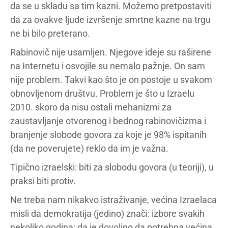
da se u skladu sa tim kazni. Možemo pretpostaviti
da za ovakve ljude izvršenje smrtne kazne na trgu
ne bi bilo preterano.
Rabinovič nije usamljen. Njegove ideje su raširene
na Internetu i osvojile su nemalo pažnje. On sam
nije problem. Takvi kao što je on postoje u svakom
obnovljenom društvu. Problem je što u Izraelu
2010. skoro da nisu ostali mehanizmi za
zaustavljanje otvorenog i bednog rabinovičizma i
branjenje slobode govora za koje je 98% ispitanih
(da ne poverujete) reklo da im je važna.
Tipično izraelski: biti za slobodu govora (u teoriji), u
praksi biti protiv.
Ne treba nam nikakvo istraživanje, većina Izraelaca
misli da demokratija (jedino) znači: izbore svakih
nekoliko godina; da je dovoljno da potrebna većina