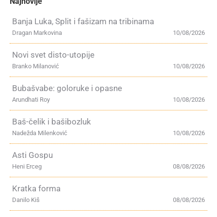
Najnovije
Banja Luka, Split i fašizam na tribinama
Dragan Markovina
10/08/2026
Novi svet disto-utopije
Branko Milanović
10/08/2026
Bubašvabe: goloruke i opasne
Arundhati Roy
10/08/2026
Baš-čelik i bašibozluk
Nadežda Milenković
10/08/2026
Asti Gospu
Heni Erceg
08/08/2026
Kratka forma
Danilo Kiš
08/08/2026