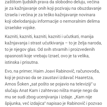
zaštitom ljudskih prava da slobodno deluju, većina
je za kažnjavanje onih koji pozivaju na obuzdavanje
Izraela i većina je za teško kažnjavanje novinara
koji obelodanjuju informacije o nemoralnim delima
izraelske vojske.
Kazniti, kazniti, kazniti, kazniti i ućutkati, manija
kažnjavanja i strast ućutkivanja – to je želja naroda,
to je njegov glas. Od svih stvarnih i proizvedenih
opasnosti koje vrebaju Izrael, ovo je ta velika,
istinska i prisutna.
Evo, na primer, Haim Joavi Rabinovič, računovođa,
koji je pozvao da se zaustavi izdavač Haaretza,
Amos Šoken „sat pošto se pojavio na televiziji“ u
slučaju Anat Kam i zahtevao ništa manje nego da
mu se sudi zbog ucenjivanja i izdaje. „Kam nije
špijunka, već izdajica“ napisao je Rabinovič i pozvao