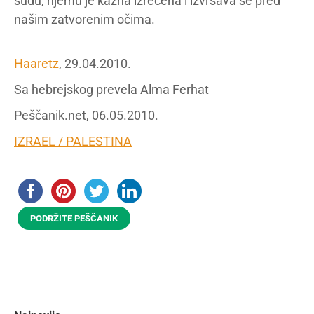
sudu, njemu je kazna izrečena i izvršava se pred
našim zatvorenim očima.
Haaretz
, 29.04.2010.
Sa hebrejskog prevela Alma Ferhat
Peščanik.net, 06.05.2010.
IZRAEL / PALESTINA
PODRŽITE PEŠČANIK