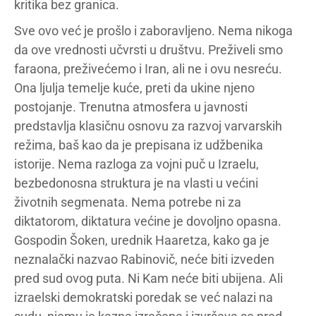
kritika bez granica.
Sve ovo već je prošlo i zaboravljeno. Nema nikoga
da ove vrednosti učvrsti u društvu. Preživeli smo
faraona, preživećemo i Iran, ali ne i ovu nesreću.
Ona ljulja temelje kuće, preti da ukine njeno
postojanje. Trenutna atmosfera u javnosti
predstavlja klasičnu osnovu za razvoj varvarskih
režima, baš kao da je prepisana iz udžbenika
istorije. Nema razloga za vojni puč u Izraelu,
bezbedonosna struktura je na vlasti u većini
životnih segmenata. Nema potrebe ni za
diktatorom, diktatura većine je dovoljno opasna.
Gospodin Šoken, urednik Haaretza, kako ga je
neznalački nazvao Rabinovič, neće biti izveden
pred sud ovog puta. Ni Kam neće biti ubijena. Ali
izraelski demokratski poredak se već nalazi na