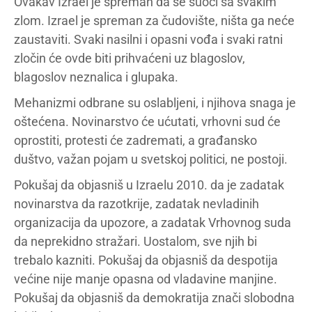
Ovakav Izrael je spreman da se suoči sa svakim
zlom. Izrael je spreman za čudovište, ništa ga neće
zaustaviti. Svaki nasilni i opasni vođa i svaki ratni
zločin će ovde biti prihvaćeni uz blagoslov,
blagoslov neznalica i glupaka.
Mehanizmi odbrane su oslabljeni, i njihova snaga je
oštećena. Novinarstvo će ućutati, vrhovni sud će
oprostiti, protesti će zadremati, a građansko
duštvo, važan pojam u svetskoj politici, ne postoji.
Pokušaj da objasniš u Izraelu 2010. da je zadatak
novinarstva da razotkrije, zadatak nevladinih
organizacija da upozore, a zadatak Vrhovnog suda
da neprekidno stražari. Uostalom, sve njih bi
trebalo kazniti. Pokušaj da objasniš da despotija
većine nije manje opasna od vladavine manjine.
Pokušaj da objasniš da demokratija znači slobodna