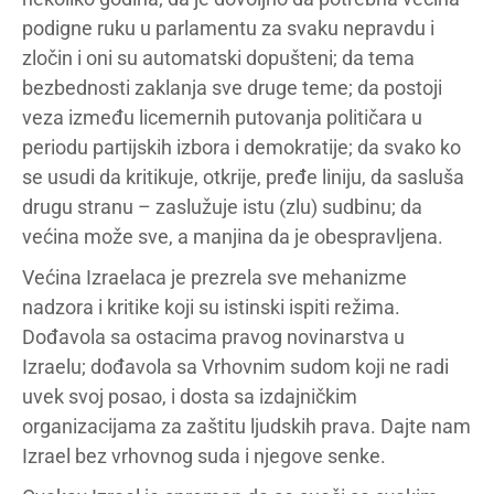
podigne ruku u parlamentu za svaku nepravdu i
zločin i oni su automatski dopušteni; da tema
bezbednosti zaklanja sve druge teme; da postoji
veza između licemernih putovanja političara u
periodu partijskih izbora i demokratije; da svako ko
se usudi da kritikuje, otkrije, pređe liniju, da sasluša
drugu stranu – zaslužuje istu (zlu) sudbinu; da
većina može sve, a manjina da je obespravljena.
Većina Izraelaca je prezrela sve mehanizme
nadzora i kritike koji su istinski ispiti režima.
Dođavola sa ostacima pravog novinarstva u
Izraelu; dođavola sa Vrhovnim sudom koji ne radi
uvek svoj posao, i dosta sa izdajničkim
organizacijama za zaštitu ljudskih prava. Dajte nam
Izrael bez vrhovnog suda i njegove senke.