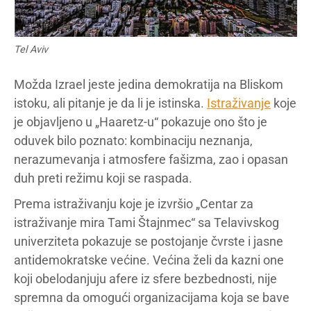
Tel Aviv
Možda Izrael jeste jedina demokratija na Bliskom
istoku, ali pitanje je da li je istinska.
Istraživanje
koje
je objavljeno u „Haaretz-u“ pokazuje ono što je
oduvek bilo poznato: kombinaciju neznanja,
nerazumevanja i atmosfere fašizma, zao i opasan
duh preti režimu koji se raspada.
Prema istraživanju koje je izvršio „Centar za
istraživanje mira Tami Štajnmec“ sa Telavivskog
univerziteta pokazuje se postojanje čvrste i jasne
antidemokratske većine. Većina želi da kazni one
koji obelodanjuju afere iz sfere bezbednosti, nije
spremna da omogući organizacijama koja se bave