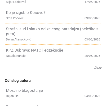
Mijat Lakićević
17/06/2026
Ko je izgubio Kosovo?
Srđa Popović
09/06/2026
Strašni sud i slatko od zelenog paradajza (beleške s
puta)
Dejan Atanacković
03/06/2026
KPZ Dubrava: NATO i egzekucije
Nataša Kandić
25/05/2026
Dalje
Od istog autora
Moralno blagostanje
Dejan Ilić
04/08/2026