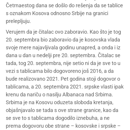
Četrnaestog dana se došlo do rešenja da se tablice
s oznakom Kosova odnosno Srbije na granici
prelepljuju.
Verujem da je čitalac ovo zaboravio. Kao što je tog
20. septembra bio zaboravio da je kosovska vlada
svoje mere najavljivala godinu unapred, a onda i iz
dana u dan u nedelji pre 20. septembra. Čitalac se
tada, tog 20. septembra, nije setio ni da je sve to u
vezi s tablicama bilo dogovoreno još 2016, a da
bude realizovano 2021. Pet godina stoji dogovor o
tablicama, a 20. septembra 2021. srpske vlasti ipak
krenu da nariču o nasilju Albanaca nad Srbima.
Srbima je na Kosovu oduzeta sloboda kretanja,
objašnjavalo se tada s ove strane granice, kao da
se sve to s tablicama dogodilo iznebuha, a ne
prema dogovoru obe strane – kosovske i srpske –