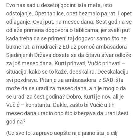
Evo nas sad u desetoj godini: ista meta, isto
odstojanje. Opet tablice, opet bezmalo pa rat. I opet
odlaganje. Ovaj put, na mesec dana. Šest godina se
odlaže primena dogovora o tablicama, jer svaki put
kada treba da se primeni taj dogovor samo što ne
bukne rat, a mudraci iz EU uz pomoć ambasadora
Sjedinjenih Država dosete se da čitavu stvar odlože
za još mesec dana. Kurti prihvati, Vučić prihvati –
situacija, kako se to kaže, deeskalira. Deeskalaciju
svi pozdrave. Pitanje za ambasadora iz SAD: šta
može da se uradi za mesec dana, a nije moglo da
se uradi za šest godina? Dobro, Kurti je nov, ali je
Vučić – konstanta. Dakle, zašto bi Vučić u tih
mesec dana uradio ono što izbegava da uradi šest
godina?
(Uz sve to, zapravo uopšte nije jasno šta je cilj