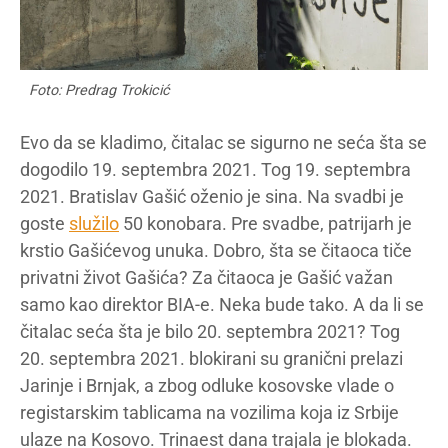
Foto: Predrag Trokicić
Evo da se kladimo, čitalac se sigurno ne seća šta se
dogodilo 19. septembra 2021. Tog 19. septembra
2021. Bratislav Gašić oženio je sina. Na svadbi je
goste
služilo
50 konobara. Pre svadbe, patrijarh je
krstio Gašićevog unuka. Dobro, šta se čitaoca tiče
privatni život Gašića? Za čitaoca je Gašić važan
samo kao direktor BIA-e. Neka bude tako. A da li se
čitalac seća šta je bilo 20. septembra 2021? Tog
20. septembra 2021. blokirani su granični prelazi
Jarinje i Brnjak, a zbog odluke kosovske vlade o
registarskim tablicama na vozilima koja iz Srbije
ulaze na Kosovo. Trinaest dana trajala je blokada.