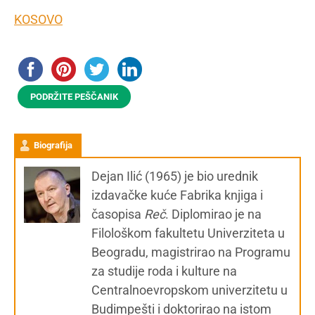
KOSOVO
PODRŽITE PEŠČANIK
Biografija
Dejan Ilić (1965) je bio urednik
izdavačke kuće Fabrika knjiga i
časopisa
Reč
. Diplomirao je na
Filološkom fakultetu Univerziteta u
Beogradu, magistrirao na Programu
za studije roda i kulture na
Centralnoevropskom univerzitetu u
Budimpešti i doktorirao na istom