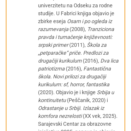
univerzitetu na Odseku za rodne
studije. U Fabrici knjiga objavio je
zbirke eseja
Osam i po ogleda iz
razumevanja
(2008),
Tranziciona
pravda i tumačenje književnosti:
srpski primer
(2011),
Škola za
„petparačke“ priče. Predlozi za
drugačiji kurikulum
(2016),
Dva lica
patriotizma
(2016),
Fantastična
škola. Novi prilozi za drugačiji
kurikulum: sf, horror, fantastika
(2020). Objavio je i knjige
Srbija u
kontinuitetu
(Peščanik, 2020) i
Odrastanje u Srbiji. Izlazak iz
komfora nezrelosti
(XX vek, 2025).
Sarajevski Centar za obrazovne