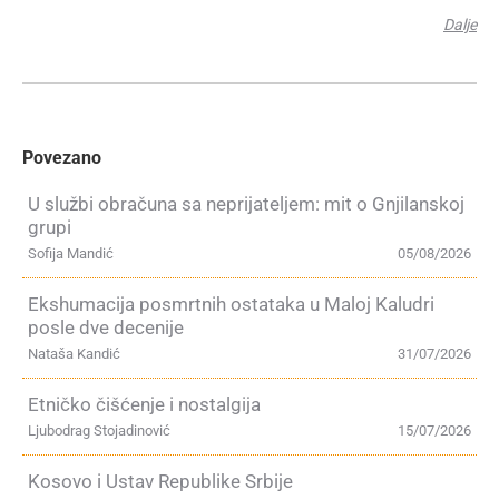
Dalje
Povezano
U službi obračuna sa neprijateljem: mit o Gnjilanskoj
grupi
Sofija Mandić
05/08/2026
Ekshumacija posmrtnih ostataka u Maloj Kaludri
posle dve decenije
Nataša Kandić
31/07/2026
Etničko čišćenje i nostalgija
Ljubodrag Stojadinović
15/07/2026
Kosovo i Ustav Republike Srbije