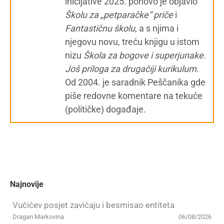
inicijative 2025. ponovo je objavio
Školu za „petparačke“ priče
i
Fantastičnu školu
, a s njima i
njegovu novu, treću knjigu u istom
nizu
Škola za bogove i superjunake.
Još priloga za drugačiji kurikulum
.
Od 2004. je saradnik Peščanika gde
piše redovne komentare na tekuće
(političke) događaje.
Najnovije
Vučićev posjet zavičaju i besmisao entiteta
Dragan Markovina
06/08/2026