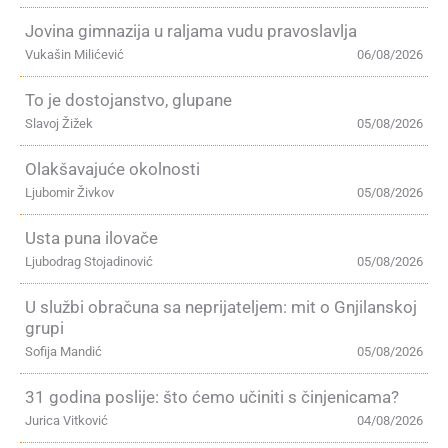
Jovina gimnazija u raljama vudu pravoslavlja
Vukašin Milićević
06/08/2026
To je dostojanstvo, glupane
Slavoj Žižek
05/08/2026
Olakšavajuće okolnosti
Ljubomir Živkov
05/08/2026
Usta puna ilovače
Ljubodrag Stojadinović
05/08/2026
U službi obračuna sa neprijateljem: mit o Gnjilanskoj
grupi
Sofija Mandić
05/08/2026
31 godina poslije: što ćemo učiniti s činjenicama?
Jurica Vitković
04/08/2026