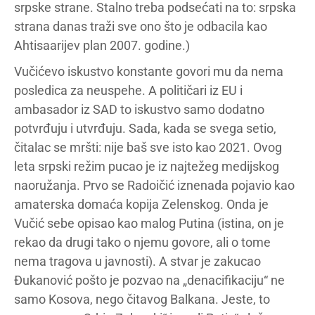
srpske strane. Stalno treba podsećati na to: srpska
strana danas traži sve ono što je odbacila kao
Ahtisaarijev plan 2007. godine.)
Vučićevo iskustvo konstante govori mu da nema
posledica za neuspehe. A političari iz EU i
ambasador iz SAD to iskustvo samo dodatno
potvrđuju i utvrđuju. Sada, kada se svega setio,
čitalac se mršti: nije baš sve isto kao 2021. Ovog
leta srpski režim pucao je iz najtežeg medijskog
naoružanja. Prvo se Radoičić iznenada pojavio kao
amaterska domaća kopija Zelenskog. Onda je
Vučić sebe opisao kao malog Putina (istina, on je
rekao da drugi tako o njemu govore, ali o tome
nema tragova u javnosti). A stvar je zakucao
Đukanović pošto je pozvao na „denacifikaciju“ ne
samo Kosova, nego čitavog Balkana. Jeste, to