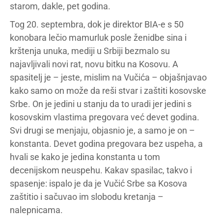
starom, dakle, pet godina.
Tog 20. septembra, dok je direktor BIA-e s 50
konobara lečio mamurluk posle ženidbe sina i
krštenja unuka, mediji u Srbiji bezmalo su
najavljivali novi rat, novu bitku na Kosovu. A
spasitelj je – jeste, mislim na Vučića – objašnjavao
kako samo on može da reši stvar i zaštiti kosovske
Srbe. On je jedini u stanju da to uradi jer jedini s
kosovskim vlastima pregovara već devet godina.
Svi drugi se menjaju, objasnio je, a samo je on –
konstanta. Devet godina pregovara bez uspeha, a
hvali se kako je jedina konstanta u tom
decenijskom neuspehu. Kakav spasilac, takvo i
spasenje: ispalo je da je Vučić Srbe sa Kosova
zaštitio i sačuvao im slobodu kretanja –
nalepnicama.