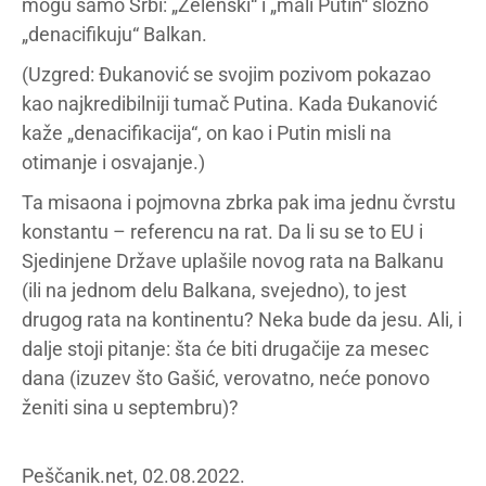
mogu samo Srbi: „Zelenski“ i „mali Putin“ složno
„denacifikuju“ Balkan.
(Uzgred: Đukanović se svojim pozivom pokazao
kao najkredibilniji tumač Putina. Kada Đukanović
kaže „denacifikacija“, on kao i Putin misli na
otimanje i osvajanje.)
Ta misaona i pojmovna zbrka pak ima jednu čvrstu
konstantu – referencu na rat. Da li su se to EU i
Sjedinjene Države uplašile novog rata na Balkanu
(ili na jednom delu Balkana, svejedno), to jest
drugog rata na kontinentu? Neka bude da jesu. Ali, i
dalje stoji pitanje: šta će biti drugačije za mesec
dana (izuzev što Gašić, verovatno, neće ponovo
ženiti sina u septembru)?
Peščanik.net, 02.08.2022.