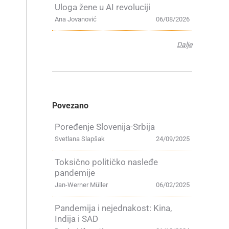
Uloga žene u AI revoluciji
Ana Jovanović
06/08/2026
Dalje
Povezano
Poređenje Slovenija-Srbija
Svetlana Slapšak
24/09/2025
Toksično političko nasleđe
pandemije
Jan-Werner Müller
06/02/2025
Pandemija i nejednakost: Kina,
Indija i SAD