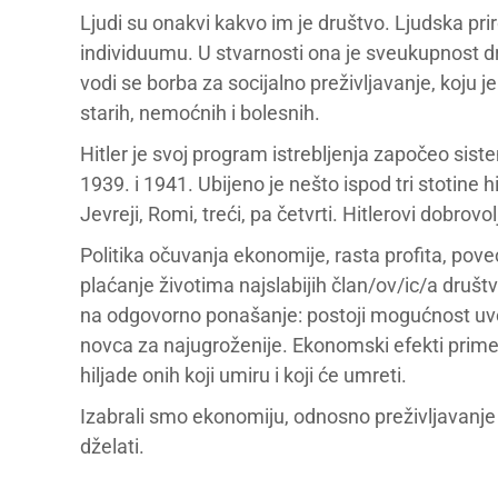
Ljudi su onakvi kakvo im je društvo. Ljudska pr
individuumu. U stvarnosti ona je sveukupnost d
vodi se borba za socijalno preživljavanje, koju j
starih, nemoćnih i bolesnih.
Hitler je svoj program istrebljenja započeo si
1939. i 1941. Ubijeno je nešto ispod tri stotine h
Jevreji, Romi, treći, pa četvrti. Hitlerovi dobro
Politika očuvanja ekonomije, rasta profita, pov
plaćanje životima najslabijih član/ov/ic/a dru
na odgovorno ponašanje: postoji mogućnost uvo
novca za najugroženije. Ekonomski efekti primen
hiljade onih koji umiru i koji će umreti.
Izabrali smo ekonomiju, odnosno preživljavanje
dželati.