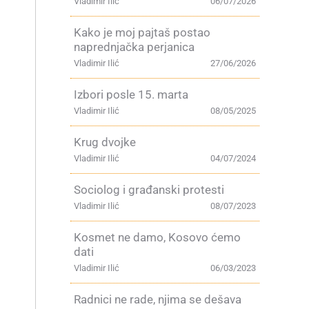
Vladimir Ilić
06/07/2026
Kako je moj pajtaš postao
naprednjačka perjanica
Vladimir Ilić
27/06/2026
Izbori posle 15. marta
Vladimir Ilić
08/05/2025
Krug dvojke
Vladimir Ilić
04/07/2024
Sociolog i građanski protesti
a
Vladimir Ilić
08/07/2023
Kosmet ne damo, Kosovo ćemo
dati
Vladimir Ilić
06/03/2023
Radnici ne rade, njima se dešava