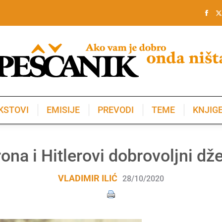
KSTOVI
EMISIJE
PREVODI
TEME
KNJIG
KSTOVI
EMISIJE
PREVODI
TEME
KNJIG
ona i Hitlerovi dobrovoljni dže
VLADIMIR ILIĆ
28/10/2020