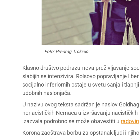
Foto: Predrag Trokicić
Klasno društvo podrazumeva preživljavanje socija
slabijih se intenzivira. Rolsovo popravljanje lib
socijalno inferiornih ostaje u svetu sanja i tlap
udobnih naslonjača.
U nazivu ovog teksta sadržan je naslov Goldhag
nenacističkih Nemaca u izvršavanju nacističkih p
izazvala podrobno se može obavestiti u
radovi
Korona zaoštrava borbu za opstanak ljudi i njih