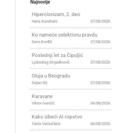
Najnovije
Hipercionizam, 2. deo
Hans Kundnani
07/08/2026
Ko nameće selektivnu pravdu
Savo Đurđić
07/08/2026
Poslednji let za Čipuljić
Ljubodrag Stojadinović
07/08/2026
Oluja u Beogradu
Dejan Ilić
07/08/2026
Karavane
Viktor Ivančić
06/08/2026
Kako izbeći AI ropstvo
Yanis Varoufakis
06/08/2026