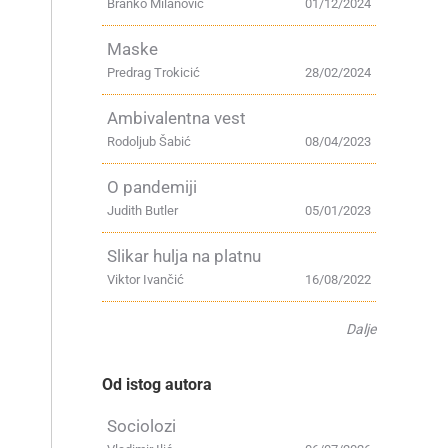
Branko Milanović
01/12/2024
Maske
Predrag Trokicić
28/02/2024
Ambivalentna vest
Rodoljub Šabić
08/04/2023
O pandemiji
Judith Butler
05/01/2023
Slikar hulja na platnu
Viktor Ivančić
16/08/2022
Dalje
Od istog autora
Sociolozi