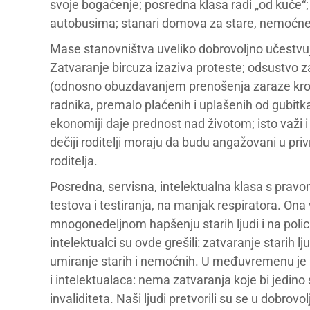
svoje bogaćenje; posredna klasa radi „od kuće“;
autobusima; stanari domova za stare, nemoćne
Mase stanovništva uveliko dobrovoljno učestvuju
Zatvaranje bircuza izaziva proteste; odsustvo 
(odnosno obuzdavanjem prenošenja zaraze kroz
radnika, premalo plaćenih i uplašenih od gubitka
ekonomiji daje prednost nad životom; isto važi i
dečiji roditelji moraju da budu angažovani u priv
roditelja.
Posredna, servisna, intelektualna klasa s prav
testova i testiranja, na manjak respiratora. O
mnogonedeljnom hapšenju starih ljudi i na poli
intelektualci su ovde grešili: zatvaranje starih lj
umiranje starih i nemoćnih. U međuvremenu je i 
i intelektualaca: nema zatvaranja koje bi jedino
invaliditeta. Naši ljudi pretvorili su se u dobrovol