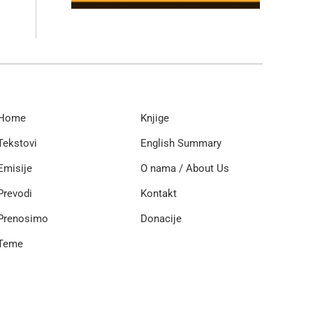
Home
Knjige
Tekstovi
English Summary
Emisije
O nama / About Us
Prevodi
Kontakt
Prenosimo
Donacije
Teme