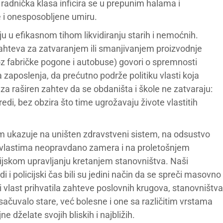
 radnička klasa inficira se u prepunim halama i
 i onesposobljene umiru.
 u efikasnom tihom likvidiranju starih i nemoćnih.
zahteva za zatvaranjem ili smanjivanjem proizvodnje
 fabričke pogone i autobuse) govori o spremnosti
 zaposlenja, da prećutno podrže politiku vlasti koja
 za raširen zahtev da se obdaništa i škole ne zatvaraju:
redi, bez obzira što time ugrožavaju živote vlastitih
om ukazuje na uništen zdravstveni sistem, na odsustvo
na vlastima neopravdano zamera i na proletošnjem
cijskom upravljanju kretanjem stanovništva. Naši
udi i policijski čas bili su jedini način da se spreči masovno
vlast prihvatila zahteve poslovnih krugova, stanovništva
 sačuvalo stare, već bolesne i one sa različitim vrstama
jne dželate svojih bliskih i najbližih.