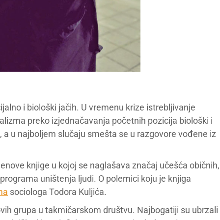
lno i biološki jačih. U vremenu krize istrebljivanje
eralizma preko izjednačavanja početnih pozicija biološki i
nji, a u najboljem slučaju smešta se u razgovore vođene iz
enove knjige u kojoj se naglašava značaj učešća običnih,
rograma uništenja ljudi. O polemici koju je knjiga
ma
sociologa Todora Kuljića.
ovih grupa u takmičarskom društvu. Najbogatiji su ubrzali