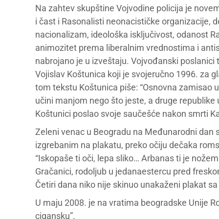
Na zahtev skupštine Vojvodine policija je novemb
i čast i Rasonalisti neonacističke organizacije, 
nacionalizam, ideološka isključivost, odanost 
animozitet prema liberalnim vrednostima i antis
nabrojano je u izveštaju. Vojvođanski poslanici t
Vojislav Koštunica koji je svojeručno 1996. za g
tom tekstu Koštunica piše: “Osnovna zamisao unu
učini manjom nego što jeste, a druge republike 
Koštunici poslao svoje saučešće nakon smrti K
Zeleni venac u Beogradu na Međunarodni dan s
izgrebanim na plakatu, preko očiju dečaka romsk
“Iskopaše ti oči, lepa sliko… Arbanas ti je nožem
Gračanici, rodoljub u jedanaestercu pred fresko
Četiri dana niko nije skinuo unakaženi plakat s
U maju 2008. je na vratima beogradske Unije R
cigansku”.