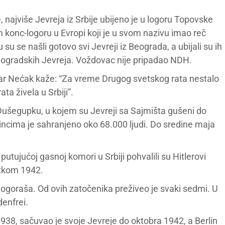
ajviše Jevreja iz Srbije ubijeno je u logoru Topovske
konc-logoru u Evropi koji je u svom nazivu imao reč
su se našli gotovo svi Jevreji iz Beograda, a ubijali su ih
eogradskih Jevreja. Voždovac nije pripadao NDH.
ar Nećak kaže: “Za vreme Drugog svetskog rata nestalo
ta živela u Srbiji”.
Dušegupku, u kojem su Jevreji sa Sajmišta gušeni do
jincima je sahranjeno oko 68.000 ljudi. Do sredine maja
putujućoj gasnoj komori u Srbiji pohvalili su Hitlerovi
etkom 1942.
 logoraša. Od ovih zatočenika preživeo je svaki sedmi. U
denfrei.
1938, sačuvao je svoje Jevreje do oktobra 1942, a Berlin