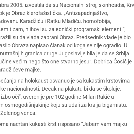
ra 2005. izvestila da su Nacionalni stroj, skinheadsi, Kr
dok je Obraz klerofašistička. „Antizapadnjaštvo,
Radovanu Karadžiću i Ratku Mladiću, homofobija,
emitizam, njihovi su zajednički programski elementi”,
ražili su da vlada zabrani Obraz. Predsednik vlade je bio
lasilo Obraza napisao članak od koga se nije ogradio. U
trašnjih granica druge Jugoslavije bila je da se Srbija
učine većim nego što one stvarno jesu”. Dobrica Ćosić je
aradžićeve majke.
ećanja na holokaust osvanuo je sa kukastim krstovima
e nacionalnosti. Dečak na plakatu bi da se školuje.
 izbo oči”, uveren je pre 102 godine Milan Rakić u
m osmogodišnjakinje koju su udali za kralja-bigamistu.
a Zelenog venca.
oma nacrtan kukasti krst i ispisano “Jebem vam majku