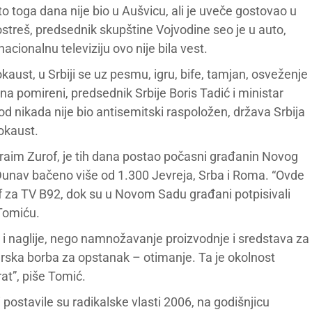
 toga dana nije bio u Aušvicu, ali je uveče gostovao u
ostreš, predsednik skupštine Vojvodine seo je u auto,
acionalnu televiziju ovo nije bila vest.
aust, u Srbiji se uz pesmu, igru, bife, tamjan, osveženje
dana pomireni, predsednik Srbije Boris Tadić i ministar
od nikada nije bio antisemitski raspoložen, država Srbija
okaust.
fraim Zurof, je tih dana postao počasni građanin Novog
Dunav bačeno više od 1.300 Jevreja, Srba i Roma. “Ovde
f za TV B92, dok su u Novom Sadu građani potpisivali
Tomiću.
 i naglije, nego namnožavanje proizvodnje i sredstava za
erska borba za opstanak – otimanje. Ta je okolnost
at”, piše Tomić.
postavile su radikalske vlasti 2006, na godišnjicu