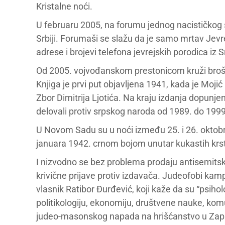
Kristalne noći.
U februaru 2005, na forumu jednog nacističkog s
Srbiji. Forumaši se slažu da je samo mrtav Jevr
adrese i brojevi telefona jevrejskih porodica iz S
Od 2005. vojvođanskom prestonicom kruži broš
Knjiga je prvi put objavljena 1941, kada je Moj
Zbor Dimitrija Ljotića. Na kraju izdanja dopunjen
delovali protiv srpskog naroda od 1989. do 19
U Novom Sadu su u noći između 25. i 26. oktob
januara 1942. crnom bojom unutar kukastih krsto
I nizvodno se bez problema prodaju antisemitsk
krivične prijave protiv izdavača. Judeofobi kampu
vlasnik Ratibor Đurđević, koji kaže da su “psihol
politikologiju, ekonomiju, društvene nauke, kom
judeo-masonskog napada na hrišćanstvo u Za