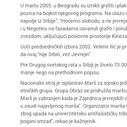
U martu 2005. u Beogradu su iznikli grafiti i plak
poziva na bojkot njegovog programa. Na ulazu u Je
napolje iz Srbije”; “Hoćemo slobodu, a ne jevrejs
i u Negotinu na fasadama osvanuli grafiti i po
zvezdom, uključujući poslovne prostorije Kineza 
Uoči predsedničkih izbora 2002. Velimir Ilić je
da ovaj “nije Srbin, već Jevrejin”.
Pre Drugog svetskog rata u Srbiji je živelo 75.00
manje nego na prethodnom popisu.
Nacionalni stroj je isplanirao Marš za srpsko j
etničkih grupa. Grupa Obraz se pridružila marš
Marš je zabranjen kada je Zajednica jevrejskih 
u osudi najavljenog marša”. Organizator marša
zbog upada na univerzitetsku antifašističku tribi
pogani smrad”, rekao je kažnjenik.