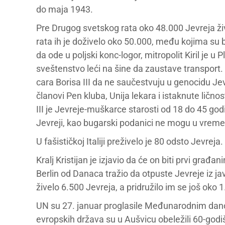
do maja 1943.
Pre Drugog svetskog rata oko 48.000 Jevreja živ
rata ih je doživelo oko 50.000, među kojima su bil
da ode u poljski konc-logor, mitropolit Kiril je u
sveštenstvo leći na šine da zaustave transport.
cara Borisa III da ne saučestvuju u genocidu Jev
članovi Pen kluba, Unija lekara i istaknute ličnos
III je Jevreje-muškarce starosti od 18 do 45 go
Jevreji, kao bugarski podanici ne mogu u vreme 
U fašističkoj Italiji preživelo je 80 odsto Jevreja.
Kralj Kristijan je izjavio da će on biti prvi građa
Berlin od Danaca tražio da otpuste Jevreje iz ja
živelo 6.500 Jevreja, a pridružilo im se još oko 
UN su 27. januar proglasile Međunarodnim dano
evropskih država su u Aušvicu obeležili 60-god