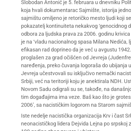
Slobodan Antonić je 5. februara u dnevniku Pol
koja hvali dokumentarac Sajmište, istorija jedn
sajmištu omiljeno je retoričko mesto ljudi koji s
pokazatelj kontinuiteta nekakvog ‘genocidnog du
odbora za ljudska prava za 2006. godinu krivica
je na ‘vladu nacionalnog spasa Milana Nedića, ljot
efikasan rad doprineo da je već u avgustu 1942
proglašen za grad očišćen od Jevreja (Judenfrei)
naređenja, preko čuvanja logoraša do ubijanja u g
Jevreja učestvovali su isključivo nemački nacisti
Srbiji, već na teritoriji koju je anektirala NDH. U
Novom Sadu odigrali su se, takođe, na današnjoj t
tim događajima ima veze. Baš kao što je groteskn
2006’, sa nacističkim logorom na Starom sajmiš
Iste nedelje nacistička organizacija Krv i čast S
neonacističkog lidera Dejvida Lejna po srpskoj z