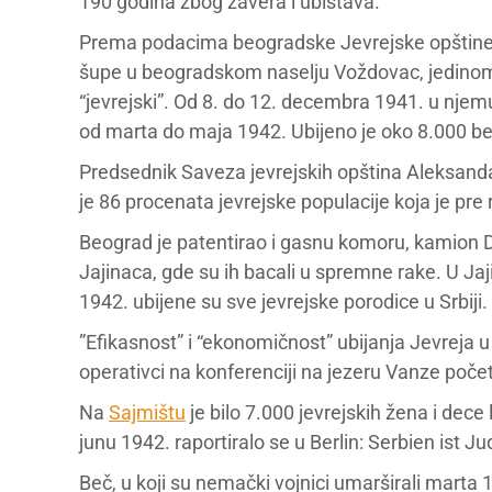
190 godina zbog zavera i ubistava.
Prema podacima beogradske Jevrejske opštine, n
šupe u beogradskom naselju Voždovac, jedinom 
“jevrejski”. Od 8. do 12. decembra 1941. u njemu 
od marta do maja 1942. Ubijeno je oko 8.000 b
Predsednik Saveza jevrejskih opština Aleksand
je 86 procenata jevrejske populacije koja je pre ra
Beograd je patentirao i gasnu komoru, kamion 
Jajinaca, gde su ih bacali u spremne rake. U Ja
1942. ubijene su sve jevrejske porodice u Srbiji.
”Efikasnost” i “ekonomičnost” ubijanja Jevreja u 
operativci na konferenciji na jezeru Vanze poč
Na
Sajmištu
je bilo 7.000 jevrejskih žena i dece
junu 1942. raportiralo se u Berlin: Serbien ist Ju
Beč, u koji su nemački vojnici umarširali marta 