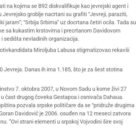
ati na kojima se B92 diskvalifikuje kao jevrejski agent i
vrejsko groblje nacrtani su grafiti “Jevreji, paraziti,
ki jaram”; “Srbija Srbima” uz docrtana četiri ocila. Tada su
ruke sa kukastim krstovima i precrtanom Davidovom
i sedišta nevladinih organizacija.
 protivkandidata Miroljuba Labusa stigmatizovao rekavši
0 Jevreja. Danas ih ima 1.185, što je za šest stotina
edinstvo 7. oktobra 2007, u Novom Sadu u kome živi 27
u u čast drugog čoveka Gestapoa i osnivača Dahaua.
opština pozvala srpske političare da se “pridruže drugima
 Goran Davidović je 2006. osuđen na 12 meseci zatvora
nu. ”Ovi strani elementi u srpskoj Vojvodini šire svoj