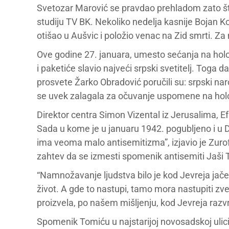
Svetozar Marović se pravdao prehladom zato što
studiju TV BK. Nekoliko nedelja kasnije Bojan K
otišao u Aušvic i položio venac na Zid smrti. Za n
Ove godine 27. januara, umesto sećanja na holok
i paketiće slavio najveći srpski svetitelj. Toga 
prosvete Žarko Obradović poručili su: srpski nar
se uvek zalagala za očuvanje uspomene na hol
Direktor centra Simon Vizental iz Jerusalima, E
Sada u kome je u januaru 1942. pogubljeno i u 
ima veoma malo antisemitizma”, izjavio je Zuro
zahtev da se izmesti spomenik antisemiti Jaši 
“Namnožavanje ljudstva bilo je kod Jevreja jače
život. A gde to nastupi, tamo mora nastupiti zv
proizvela, po našem mišljenju, kod Jevreja razvr
Spomenik Tomiću u najstarijoj novosadskoj ulici 