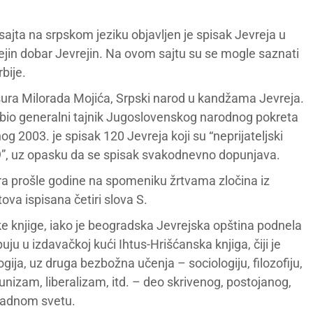
ajta na srpskom jeziku objavljen je spisak Jevreja u
ejin dobar Jevrejin. Na ovom sajtu su se mogle saznati
rbije.
ura Milorada Mojića, Srpski narod u kandžama Jevreja.
ić bio generalni tajnik Jugoslovenskog narodnog pokreta
og 2003. je spisak 120 Jevreja koji su “neprijateljski
99”, uz opasku da se spisak svakodnevno dopunjava.
ra prošle godine na spomeniku žrtvama zločina iz
va ispisana četiri slova S.
e knjige, iako je beogradska Jevrejska opština podnela
ju u izdavačkoj kući Ihtus-Hrišćanska knjiga, čiji je
ogija, uz druga bezbožna učenja – sociologiju, filozofiju,
unizam, liberalizam, itd. – deo skrivenog, postojanog,
padnom svetu.