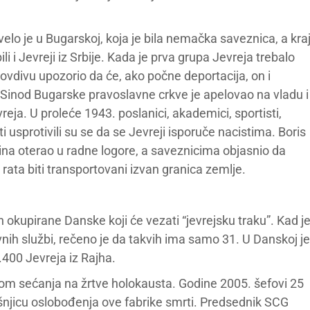
elo je u Bugarskoj, koja je bila nemačka saveznica, a kra
i i Jevreji iz Srbije. Kada je prva grupa Jevreja trebalo
 Plovdivu upozorio da će, ako počne deportacija, on i
 Sinod Bugarske pravoslavne crkve je apelovao na vladu i
reja. U proleće 1943. poslanici, akademici, sportisti,
ti usprotivili su se da se Jevreji isporuče nacistima. Boris
dina oterao u radne logore, a saveznicima objasnio da
rata biti transportovani izvan granica zemlje.
nin okupirane Danske koji će vezati “jevrejsku traku”. Kad j
vnih službi, rečeno je da takvih ima samo 31. U Danskoj je
1.400 Jevreja iz Rajha.
m sećanja na žrtve holokausta. Godine 2005. šefovi 25
išnjicu oslobođenja ove fabrike smrti. Predsednik SCG