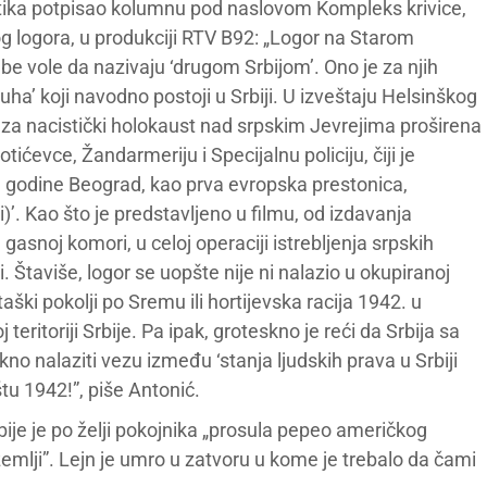
itika potpisao kolumnu pod naslovom Kompleks krivice,
og logora, u produkciji RTV B92: „Logor na Starom
ebe vole da nazivaju ‘drugom Srbijom’. Ono je za njih
ha’ koji navodno postoji u Srbiji. U izveštaju Helsinškog
 za nacistički holokaust nad srpskim Jevrejima proširena
ićevce, Žandarmeriju i Specijalnu policiju, čiji je
. godine Beograd, kao prva evropska prestonica,
’. Kao što je predstavljeno u filmu, od izdavanja
asnoj komori, u celoj operaciji istrebljenja srpskih
. Štaviše, logor se uopšte nije ni nalazio u okupiranoj
staški pokolji po Sremu ili hortijevska racija 1942. u
eritoriji Srbije. Pa ipak, groteskno je reći da Srbija sa
o nalaziti vezu između ‘stanja ljudskih prava u Srbiji
tu 1942!”, piše Antonić.
rbije je po želji pokojnika „prosula pepeo američkog
emlji”. Lejn je umro u zatvoru u kome je trebalo da čami