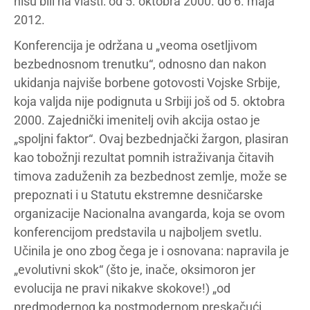
nisu bili na vlasti: od 5. oktobra 2000. do 6. maja
2012.
Konferencija je održana u „veoma osetljivom
bezbednosnom trenutku“, odnosno dan nakon
ukidanja najviše borbene gotovosti Vojske Srbije,
koja valjda nije podignuta u Srbiji još od 5. oktobra
2000. Zajednički imenitelj ovih akcija ostao je
„spoljni faktor“. Ovaj bezbednjački žargon, plasiran
kao tobožnji rezultat pomnih istraživanja čitavih
timova zaduženih za bezbednost zemlje, može se
prepoznati i u Statutu ekstremne desničarske
organizacije Nacionalna avangarda, koja se ovom
konferencijom predstavila u najboljem svetlu.
Učinila je ono zbog čega je i osnovana: napravila je
„evolutivni skok“ (što je, inače, oksimoron jer
evolucija ne pravi nikakve skokove!) „od
predmodernog ka postmodernom preskačući