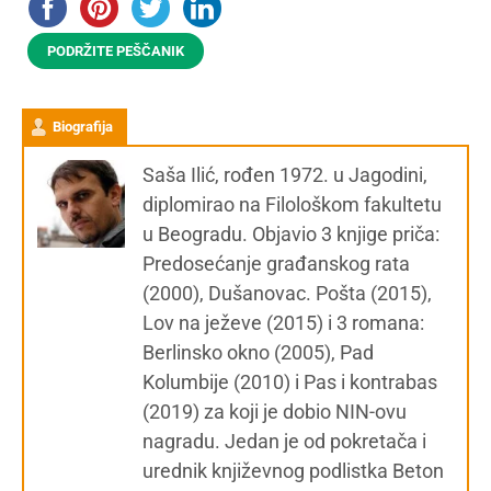
PODRŽITE PEŠČANIK
Biografija
Saša Ilić, rođen 1972. u Jagodini,
diplomirao na Filološkom fakultetu
u Beogradu. Objavio 3 knjige priča:
Predosećanje građanskog rata
(2000), Dušanovac. Pošta (2015),
Lov na ježeve (2015) i 3 romana:
Berlinsko okno (2005), Pad
Kolumbije (2010) i Pas i kontrabas
(2019) za koji je dobio NIN-ovu
nagradu. Jedan je od pokretača i
urednik književnog podlistka Beton