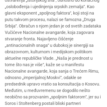
ostvarenja „istorijskog sna“, odnosno do konačnog
„oslobođenja i ujedinjenja srpskih zemalja“. Kao
glavni eksponent „spoljnog faktora“, koji stoji na
putu takvom procesu, nalazi se famozna „Druga
Srbija“. Obračun s njom jedan je od svetih zadataka
Vučićeve Nacionalne avangarde, koja zagovara
stvaranje fronta. Najavljeno čišćenje
„antinacionalnih snaga“ u dubokoj je sinergiji sa
obrazovnom, kulturnom i medijskom politikom
aktuelne republičke Vlade. „Naša je prednost u
tome što nas je više“, kaže se u manifestu
Nacionalne avangarde, koja sanja o Trećem Rimu,
odnosno „imperijalnoj Moskvi“, odakle se
predsednik upravo vratio sa konsultacija o Kosovu.
Međutim, u međuvremenu se dogodilo nešto
neobično sa prozvanim „spoljnim faktorom“, jer su i
Soros i Stoltenberg postali bliski partneri