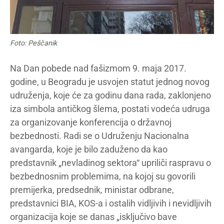
Foto: Peščanik
Na Dan pobede nad fašizmom 9. maja 2017.
godine, u Beogradu je usvojen statut jednog novog
udruženja, koje će za godinu dana rada, zaklonjeno
iza simbola antičkog šlema, postati vodeća udruga
za organizovanje konferencija o državnoj
bezbednosti. Radi se o Udruženju Nacionalna
avangarda, koje je bilo zaduženo da kao
predstavnik „nevladinog sektora“ upriliči raspravu o
bezbednosnim problemima, na kojoj su govorili
premijerka, predsednik, ministar odbrane,
predstavnici BIA, KOS-a i ostalih vidljivih i nevidljivih
organizacija koje se danas „isključivo bave