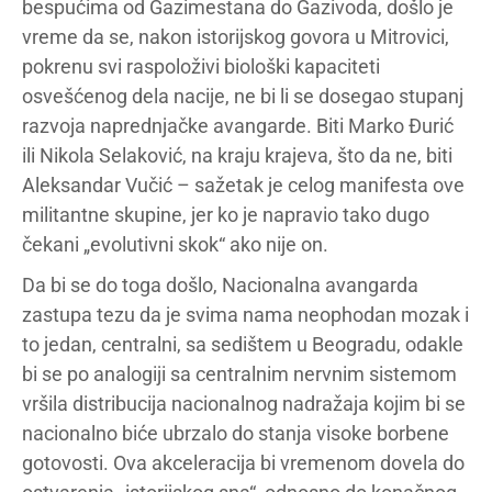
bespućima od Gazimestana do Gazivoda, došlo je
vreme da se, nakon istorijskog govora u Mitrovici,
pokrenu svi raspoloživi biološki kapaciteti
osvešćenog dela nacije, ne bi li se dosegao stupanj
razvoja naprednjačke avangarde. Biti Marko Đurić
ili Nikola Selaković, na kraju krajeva, što da ne, biti
Aleksandar Vučić – sažetak je celog manifesta ove
militantne skupine, jer ko je napravio tako dugo
čekani „evolutivni skok“ ako nije on.
Da bi se do toga došlo, Nacionalna avangarda
zastupa tezu da je svima nama neophodan mozak i
to jedan, centralni, sa sedištem u Beogradu, odakle
bi se po analogiji sa centralnim nervnim sistemom
vršila distribucija nacionalnog nadražaja kojim bi se
nacionalno biće ubrzalo do stanja visoke borbene
gotovosti. Ova akceleracija bi vremenom dovela do