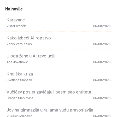
Najnovije
Karavane
Viktor Ivančić
06/08/2026
Kako izbeći AI ropstvo
Yanis Varoufakis
06/08/2026
Uloga žene u AI revoluciji
Ana Jovanović
06/08/2026
Krajiška kriza
Svetlana Slapšak
06/08/2026
Vučićev posjet zavičaju i besmisao entiteta
Dragan Markovina
06/08/2026
Jovina gimnazija u raljama vudu pravoslavlja
Vukašin Milićević
06/08/2026