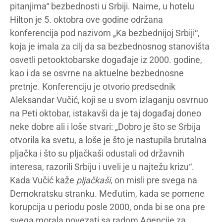
pitanjima“ bezbednosti u Srbiji. Naime, u hotelu
Hilton je 5. oktobra ove godine održana
konferencija pod nazivom „Ka bezbednijoj Srbiji“,
koja je imala za cilj da sa bezbednosnog stanovišta
osvetli petooktobarske događaje iz 2000. godine,
kao i da se osvrne na aktuelne bezbednosne
pretnje. Konferenciju je otvorio predsednik
Aleksandar Vučić, koji se u svom izlaganju osvrnuo
na Peti oktobar, istakavši da je taj događaj doneo
neke dobre ali i loše stvari: „Dobro je što se Srbija
otvorila ka svetu, a loše je što je nastupila brutalna
pljačka i što su pljačkaši odustali od državnih
interesa, razorili Srbiju i uveli je u najtežu krizu“.
Kada Vučić kaže
pljačkaši
, on misli pre svega na
Demokratsku stranku. Međutim, kada se pomene
korupcija u periodu posle 2000, onda bi se ona pre
svega morala povezati sa radom Agencije za