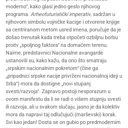
moderno“, kako glasi jedno geslo njihovog
programa.
Arheofuturistički imperativ
, sadržan u
njihovom simbolu vojničke kacige i otvorene knjige
sa centriranom metom usred imena, poručuje da je
došao trenutak kada treba otpočeti ozbiljnu borbu
proitv „spoljnog faktora“ na domaćem terenu.
Naime, predstavnici Nacionalne avangarde
ustanovili su, kako kažu, da ono što smatraju
„srpskim nacionalnim pokretom“ (čine ga
„pripadnici srpske nacije privrženi nacionalnoj ideji u
Srba“) mora da dostigne „novi stupanj
svesti/razvoja“. Zapravo postoji nesporazum u
ovom manifestu da li se radi o višem stupnju svesti
ili razvoja, ali u svakom slučaju, jasno je da kolektiv
mora da napravi taj odlučujući (marševski) korak.
Svi kao jedan! Dosta se on gubio po predmodernim