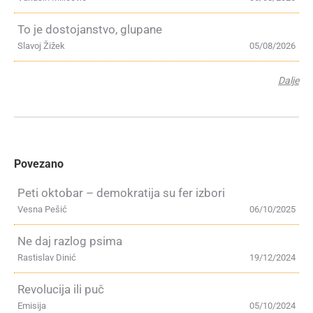
To je dostojanstvo, glupane
Slavoj Žižek
05/08/2026
Dalje
Povezano
Peti oktobar – demokratija su fer izbori
Vesna Pešić
06/10/2025
Ne daj razlog psima
Rastislav Dinić
19/12/2024
Revolucija ili puč
Emisija
05/10/2024