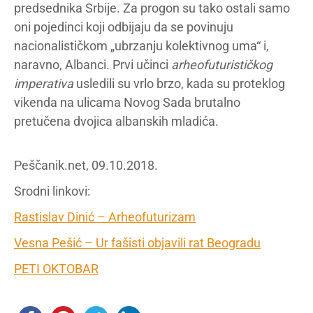
predsednika Srbije. Za progon su tako ostali samo
oni pojedinci koji odbijaju da se povinuju
nacionalističkom „ubrzanju kolektivnog uma“ i,
naravno, Albanci. Prvi učinci
arheofuturističkog
imperativa
usledili su vrlo brzo, kada su proteklog
vikenda na ulicama Novog Sada brutalno
pretučena dvojica albanskih mladića.
Peščanik.net, 09.10.2018.
Srodni linkovi:
Rastislav Dinić – Arheofuturizam
Vesna Pešić – Ur fašisti objavili rat Beogradu
PETI OKTOBAR