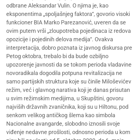
odbrane Aleksandar Vulin. O njima je, kao
eksponentima „spoljašnjeg faktora“, govorio visoki
funkcioner BIA Marko Parezanović, uveren da se
ovim putem vrši „zloupotreba pojedinaca iz redova
opozicije i pojedinih delova medija“. Ovakva
interpretacija, dobro poznata iz javnog diskursa pre
Petog oktobra, trebalo bi da bude ozbiljno
upozorenje javnosti da se tokom perioda vladavine
novoradikala dogodila potpuna revitalizacija ne
samo partijskih struktura koje su činile Miloševićev
režim, već i glavnog narativa koji je danas prisutan
u svim režimskim medijima, u Skupštini, govoru
najviših državnih zvaničnika, koji su u Hiltonu, pod
senkom velikog antičkog šlema kao simbola
Nacionalne avangarde, slobodno iznosili svoje
viđenje nedavne prošlosti, odnosno perioda u kom