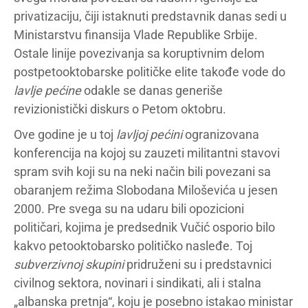
privatizaciju, čiji istaknuti predstavnik danas sedi u
Ministarstvu finansija Vlade Republike Srbije.
Ostale linije povezivanja sa koruptivnim delom
postpetooktobarske političke elite takođe vode do
lavlje pećine
odakle se danas generiše
revizionistički diskurs o Petom oktobru.
Ove godine je u toj
lavljoj pećini
ogranizovana
konferencija na kojoj su zauzeti militantni stavovi
spram svih koji su na neki način bili povezani sa
obaranjem režima Slobodana Miloševića u jesen
2000. Pre svega su na udaru bili opozicioni
političari, kojima je predsednik Vučić osporio bilo
kakvo petooktobarsko političko nasleđe. Toj
subverzivnoj skupini
pridruženi su i predstavnici
civilnog sektora, novinari i sindikati, ali i stalna
„albanska pretnja“, koju je posebno istakao ministar