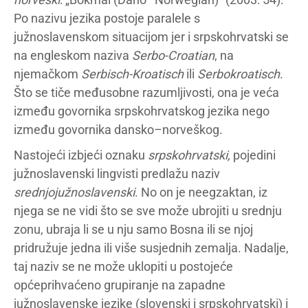
Po nazivu jezika postoje paralele s
južnoslavenskom situacijom jer i srpskohrvatski se
na engleskom naziva
Serbo-Croatian
, na
njemačkom
Serbisch-Kroatisch
ili
Serbokroatisch
.
Što se tiče međusobne razumljivosti, ona je veća
između govornika srpskohrvatskog jezika nego
između govornika dansko–norveškog.
Nastojeći izbjeći oznaku
srpskohrvatski,
pojedini
južnoslavenski lingvisti predlažu naziv
srednjojužnoslavenski
. No on je neegzaktan, iz
njega se ne vidi što se sve može ubrojiti u srednju
zonu, ubraja li se u nju samo Bosna ili se njoj
pridružuje jedna ili više susjednih zemalja. Nadalje,
taj naziv se ne može uklopiti u postojeće
općeprihvaćeno grupiranje na zapadne
južnoslavenske jezike (slovenski i srpskohrvatski) i