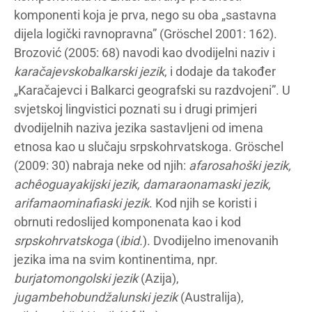
komponenti koja je prva, nego su oba „sastavna
dijela logički ravnopravna” (Gröschel 2001: 162).
Brozović (2005: 68) navodi kao dvodijelni naziv i
karačajevskobalkarski jezik
, i dodaje da također
„Karačajevci i Balkarci geografski su razdvojeni”. U
svjetskoj lingvistici poznati su i drugi primjeri
dvodijelnih naziva jezika sastavljeni od imena
etnosa kao u slučaju srpskohrvatskoga. Gröschel
(2009: 30) nabraja neke od njih:
afarosahoški jezik,
achêoguayakijski jezik, damaraonamaski jezik,
arifamaominafiaski jezik
. Kod njih se koristi i
obrnuti redoslijed komponenata kao i kod
srpskohrvatskoga
(
ibid.
). Dvodijelno imenovanih
jezika ima na svim kontinentima, npr.
burjatomongolski jezik
(Azija),
jugambehobundžalunski jezik
(Australija),