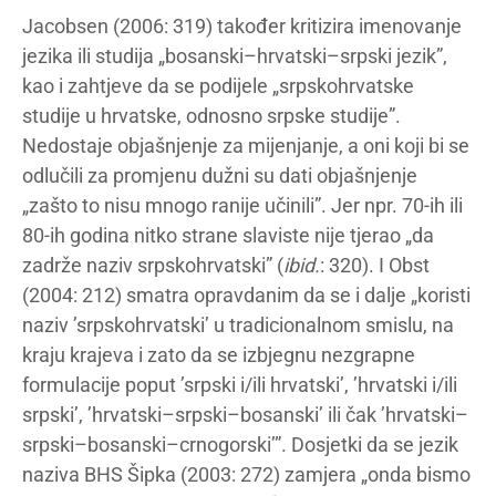
Jacobsen (2006: 319) također kritizira imenovanje
jezika ili studija „bosanski–hrvatski–srpski jezik”,
kao i zahtjeve da se podijele „srpskohrvatske
studije u hrvatske, odnosno srpske studije”.
Nedostaje objašnjenje za mijenjanje, a oni koji bi se
odlučili za promjenu dužni su dati objašnjenje
„zašto to nisu mnogo ranije učinili”. Jer npr. 70-ih ili
80-ih godina nitko strane slaviste nije tjerao „da
zadrže naziv srpskohrvatski” (
ibid.
: 320). I Obst
(2004: 212) smatra opravdanim da se i dalje „koristi
naziv ’srpskohrvatski’ u tradicionalnom smislu, na
kraju krajeva i zato da se izbjegnu nezgrapne
formulacije poput ’srpski i/ili hrvatski’, ’hrvatski i/ili
srpski’, ’hrvatski–srpski–bosanski’ ili čak ’hrvatski–
srpski–bosanski–crnogorski’”. Dosjetki da se jezik
naziva BHS Šipka (2003: 272) zamjera „onda bismo