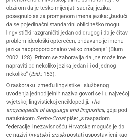
obzirom da je teško mijenjati sadržaj jezika,
posegnulo se za promjenom imena jezika: „budući
da se pojedinačni standardni oblici teško mogu
lingvistički razgraničiti jedan od drugog i da je čitav
problem ideološki opterećen, pridavano je imenu
jezika nadproporcionalno veliko značenje” (Blum
2002: 128). Pritom se zaboravlja da „ne može ime
napraviti od nekoliko jezika jedan ili od jednog
nekoliko” (
ibid.
: 153).
O raskoraku između lingvistike i službenog
uvođenja jednodijelnih naziva govori se i u najvećoj
svjetskoj lingvističkoj enciklopediji,
The
encyclopedia of language and linguistics
, gdje pod
natuknicom
Serbo-Croat
piše: „s raspadom
federacije i nezavisnošću Hrvatske moguće je da
će nazivi
hrvatski
i
srpski
postati uspostavljeni kao