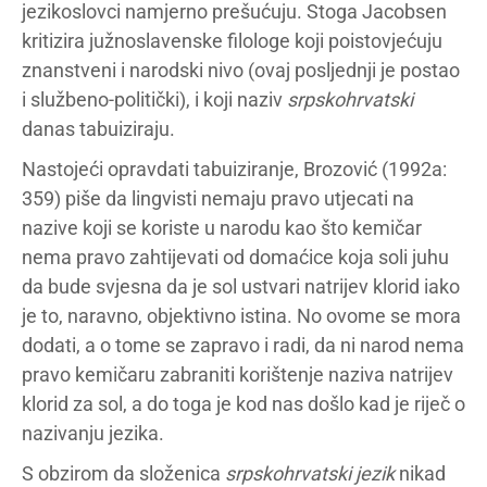
jezikoslovci namjerno prešućuju. Stoga Jacobsen
kritizira južnoslavenske filologe koji poistovjećuju
znanstveni i narodski nivo (ovaj posljednji je postao
i službeno-politički), i koji naziv
srpskohrvatski
danas tabuiziraju.
Nastojeći opravdati tabuiziranje, Brozović (1992a:
359) piše da lingvisti nemaju pravo utjecati na
nazive koji se koriste u narodu kao što kemičar
nema pravo zahtijevati od domaćice koja soli juhu
da bude svjesna da je sol ustvari natrijev klorid iako
je to, naravno, objektivno istina. No ovome se mora
dodati, a o tome se zapravo i radi, da ni narod nema
pravo kemičaru zabraniti korištenje naziva natrijev
klorid za sol, a do toga je kod nas došlo kad je riječ o
nazivanju jezika.
S obzirom da složenica
srpskohrvatski jezik
nikad