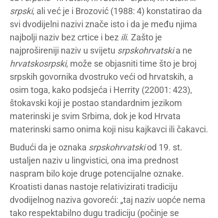
srpski
, ali već je i Brozović (1988: 4) konstatirao da
svi dvodijelni nazivi znače isto i da je među njima
najbolji naziv bez crtice i bez
ili
. Zašto je
najprošireniji naziv u svijetu
srpskohrvatski
a ne
hrvatskosrpski
, može se objasniti time što je broj
srpskih govornika dvostruko veći od hrvatskih, a
osim toga, kako podsjeća i Herrity (22001: 423),
štokavski koji je postao standardnim jezikom
materinski je svim Srbima, dok je kod Hrvata
materinski samo onima koji nisu kajkavci ili čakavci.
Budući da je oznaka
srpskohrvatski
od 19. st.
ustaljen naziv u lingvistici, ona ima prednost
naspram bilo koje druge potencijalne oznake.
Kroatisti danas nastoje relativizirati tradiciju
dvodijelnog naziva govoreći: „taj naziv uopće nema
tako respektabilno dugu tradiciju (počinje se