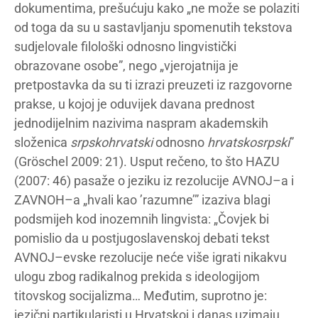
dokumentima, prešućuju kako „ne može se polaziti
od toga da su u sastavljanju spomenutih tekstova
sudjelovale filološki odnosno lingvistički
obrazovane osobe”, nego „vjerojatnija je
pretpostavka da su ti izrazi preuzeti iz razgovorne
prakse, u kojoj je oduvijek davana prednost
jednodijelnim nazivima naspram akademskih
složenica
srpskohrvatski
odnosno
hrvatskosrpski
”
(Gröschel 2009: 21). Usput rečeno, to što HAZU
(2007: 46) pasaže o jeziku iz rezolucije AVNOJ–a i
ZAVNOH–a „hvali kao ’razumne’” izaziva blagi
podsmijeh kod inozemnih lingvista: „Čovjek bi
pomislio da u postjugoslavenskoj debati tekst
AVNOJ–evske rezolucije neće više igrati nikakvu
ulogu zbog radikalnog prekida s ideologijom
titovskog socijalizma… Međutim, suprotno je:
jezični partikularisti u Hrvatskoj i danas uzimaju