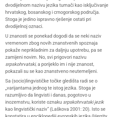
dvodijelnom nazivu jezika tumači kao isključivanje
hrvatskog, bosanskog i crnogorskog područja.
Stoga je jedino ispravno rješenje ostati pri
dvodijelnoj oznaci.
U znanosti se ponekad dogodi da se neki naziv
vremenom zbog novih znanstvenih spoznaja
pokaže neprikladnim za daljnju upotrebu, pa se
zamijeni novim. No, svi prigovori nazivu
srpskohrvatski
, a porijeklo im i nije znanost,
pokazali su se kao znanstveno neutemeljeni.
Sa (socio)lingvističke točke gledišta radi se o
„varijantama jednog te istog jezika. Stoga je
razumljivo da lingvisti i danas, pogotovo u
inozemstvu, koriste oznaku
srpskohrvatski jezik
kao lingvistički naziv” (Laškova 2001: 20). Isto se
konstatira u enciklopediji evropskih jezika (Herrity