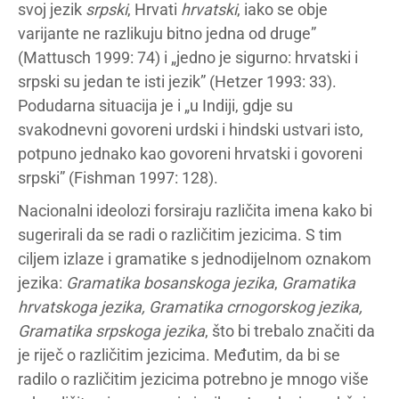
svoj jezik
srpski
, Hrvati
hrvatski
, iako se obje
varijante ne razlikuju bitno jedna od druge”
(Mattusch 1999: 74) i „jedno je sigurno: hrvatski i
srpski su jedan te isti jezik” (Hetzer 1993: 33).
Podudarna situacija je i „u Indiji, gdje su
svakodnevni govoreni urdski i hindski ustvari isto,
potpuno jednako kao govoreni hrvatski i govoreni
srpski” (Fishman 1997: 128).
Nacionalni ideolozi forsiraju različita imena kako bi
sugerirali da se radi o različitim jezicima. S tim
ciljem izlaze i gramatike s jednodijelnom oznakom
jezika:
Gramatika bosanskoga jezika
,
Gramatika
hrvatskoga jezika, Gramatika crnogorskog jezika,
Gramatika srpskoga jezika
, što bi trebalo značiti da
je riječ o različitim jezicima. Međutim, da bi se
radilo o različitim jezicima potrebno je mnogo više