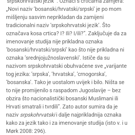
’srpskohrvatski jezik’”. Oznaci s crticama zamjera:
„Novi naziv ’bosanski/hrvatski/srpski’ je po mom
mišljenju sasvim neprikladan da zamijeni
tradicionalni naziv ’srpskohrvatski jezik’. Što
označava kosa crtica? I? Ili? I/ili?”. Zaključuje da za
imenovanje studija nije prikladna oznaka
’bosanski/hrvatski/srpski’ kao što nije prikladna ni
oznaka ’srednjojužnoslavenski’. Ističe da su
nazivom srpskohrvatski obuhvaćene sve „varijante
tog jezika: ’srpska’, ’hrvatska’, ’crnogorska’,
’bosanska’. Tako je uostalom uvijek i bilo. Ništa se
to nije promijenilo s raspadom Jugoslavije – bez
obzira što nacionalistički bosanski Muslimani ili
Hrvati smatrali i tvrdili”. Zato autor sumira da je
naziv
srpskohrvatski
i dalje najprikladnija oznaka
kako za jezik tako i za imenovanje studija (isto v. i u
Mørk 2008: 296).