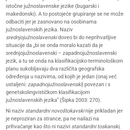
istočne južnoslavenske jezike (bugarski i
makedonski). A to postojeće grupiranje se ne može
odbaciti jer je zasnovano na osobinama
južnoslavenskih jezika. Naziv
srednjojužnoslavenski
doveo bi do neprihvatljive
situacije da „bi se onda moralo kazati da je
srednjojužnoslavenski – zapadnojužnoslavenski
jezik, a tu se onda na klasifikacijsko-terminološkom
planu sukobljavaju dva različita geografska
određenja u nazivima, od kojih je jedan (onaj već
ustaljeni:
zapadnojužnoslavenski
) povezan i s
genetskolingvističkom klasifikacijom
južnoslavenskih jezika” (Šipka 2003: 270).
Ni naziv
standardni novoštokavski
nije prikladan jer
je neproziran za strance, pa ne nailazi na
prihvaćanje kao što ni nazivi
standardni toskanski,