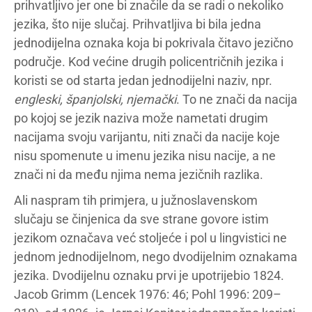
prihvatljivo jer one bi značile da se radi o nekoliko
jezika, što nije slučaj. Prihvatljiva bi bila jedna
jednodijelna oznaka koja bi pokrivala čitavo jezično
područje. Kod većine drugih policentričnih jezika i
koristi se od starta jedan jednodijelni naziv, npr.
engleski, španjolski, njemački
. To ne znači da nacija
po kojoj se jezik naziva može nametati drugim
nacijama svoju varijantu, niti znači da nacije koje
nisu spomenute u imenu jezika nisu nacije, a ne
znači ni da među njima nema jezičnih razlika.
Ali naspram tih primjera, u južnoslavenskom
slučaju se činjenica da sve strane govore istim
jezikom označava već stoljeće i pol u lingvistici ne
jednom jednodijelnom, nego dvodijelnim oznakama
jezika. Dvodijelnu oznaku prvi je upotrijebio 1824.
Jacob Grimm (Lencek 1976: 46; Pohl 1996: 209–