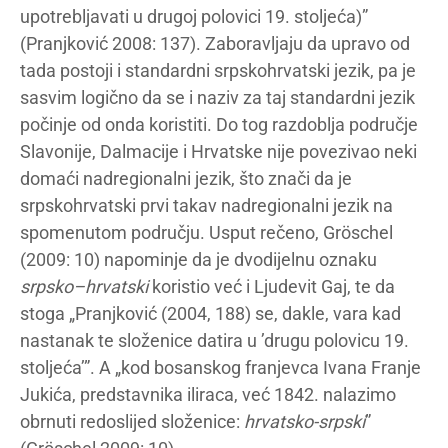
upotrebljavati u drugoj polovici 19. stoljeća)”
(Pranjković 2008: 137). Zaboravljaju da upravo od
tada postoji i standardni srpskohrvatski jezik, pa je
sasvim logično da se i naziv za taj standardni jezik
počinje od onda koristiti. Do tog razdoblja područje
Slavonije, Dalmacije i Hrvatske nije povezivao neki
domaći nadregionalni jezik, što znači da je
srpskohrvatski prvi takav nadregionalni jezik na
spomenutom području. Usput rečeno, Gröschel
(2009: 10) napominje da je dvodijelnu oznaku
srpsko–hrvatski
koristio već i Ljudevit Gaj, te da
stoga „Pranjković (2004, 188) se, dakle, vara kad
nastanak te složenice datira u ’drugu polovicu 19.
stoljeća’”. A „kod bosanskog franjevca Ivana Franje
Jukića, predstavnika iliraca, već 1842. nalazimo
obrnuti redoslijed složenice:
hrvatsko-srpski
”