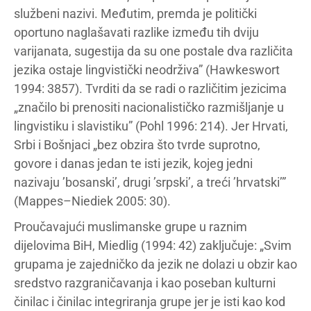
službeni nazivi. Međutim, premda je politički
oportuno naglašavati razlike između tih dviju
varijanata, sugestija da su one postale dva različita
jezika ostaje lingvistički neodrživa” (Hawkeswort
1994: 3857). Tvrditi da se radi o različitim jezicima
„značilo bi prenositi nacionalističko razmišljanje u
lingvistiku i slavistiku” (Pohl 1996: 214). Jer Hrvati,
Srbi i Bošnjaci „bez obzira što tvrde suprotno,
govore i danas jedan te isti jezik, kojeg jedni
nazivaju ’bosanski’, drugi ’srpski’, a treći ’hrvatski’”
(Mappes–Niediek 2005: 30).
Proučavajući muslimanske grupe u raznim
dijelovima BiH, Miedlig (1994: 42) zaključuje: „Svim
grupama je zajedničko da jezik ne dolazi u obzir kao
sredstvo razgraničavanja i kao poseban kulturni
činilac i činilac integriranja grupe jer je isti kao kod