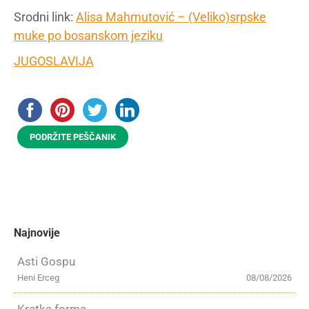
Srodni link:
Alisa Mahmutović – (Veliko)srpske
muke po bosanskom jeziku
JUGOSLAVIJA
PODRŽITE PEŠČANIK
Najnovije
Asti Gospu
Heni Erceg
08/08/2026