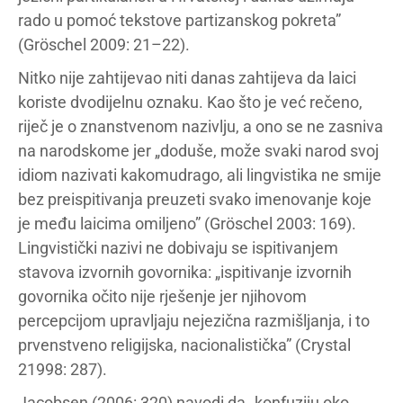
rado u pomoć tekstove partizanskog pokreta”
(Gröschel 2009: 21–22).
Nitko nije zahtijevao niti danas zahtijeva da laici
koriste dvodijelnu oznaku. Kao što je već rečeno,
riječ je o znanstvenom nazivlju, a ono se ne zasniva
na narodskome jer „doduše, može svaki narod svoj
idiom nazivati kakomudrago, ali lingvistika ne smije
bez preispitivanja preuzeti svako imenovanje koje
je među laicima omiljeno” (Gröschel 2003: 169).
Lingvistički nazivi ne dobivaju se ispitivanjem
stavova izvornih govornika: „ispitivanje izvornih
govornika očito nije rješenje jer njihovom
percepcijom upravljaju nejezična razmišljanja, i to
prvenstveno religijska, nacionalistička” (Crystal
21998: 287).
Jacobsen (2006: 320) navodi da „konfuziju oko