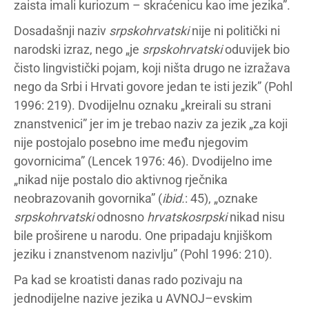
zaista imali kuriozum – skraćenicu kao ime jezika”.
Dosadašnji naziv
srpskohrvatski
nije ni politički ni
narodski izraz, nego „je
srpskohrvatski
oduvijek bio
čisto lingvistički pojam, koji ništa drugo ne izražava
nego da Srbi i Hrvati govore jedan te isti jezik” (Pohl
1996: 219). Dvodijelnu oznaku „kreirali su strani
znanstvenici” jer im je trebao naziv za jezik „za koji
nije postojalo posebno ime među njegovim
govornicima” (Lencek 1976: 46). Dvodijelno ime
„nikad nije postalo dio aktivnog rječnika
neobrazovanih govornika” (
ibid.
: 45), „oznake
srpskohrvatski
odnosno
hrvatskosrpski
nikad nisu
bile proširene u narodu. One pripadaju knjiškom
jeziku i znanstvenom nazivlju” (Pohl 1996: 210).
Pa kad se kroatisti danas rado pozivaju na
jednodijelne nazive jezika u AVNOJ–evskim