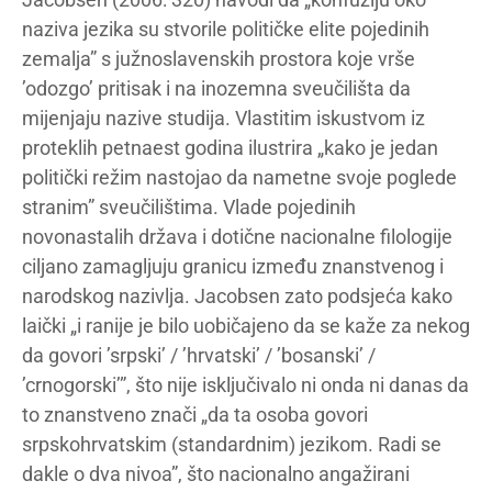
naziva jezika su stvorile političke elite pojedinih
zemalja” s južnoslavenskih prostora koje vrše
’odozgo’ pritisak i na inozemna sveučilišta da
mijenjaju nazive studija. Vlastitim iskustvom iz
proteklih petnaest godina ilustrira „kako je jedan
politički režim nastojao da nametne svoje poglede
stranim” sveučilištima. Vlade pojedinih
novonastalih država i dotične nacionalne filologije
ciljano zamagljuju granicu između znanstvenog i
narodskog nazivlja. Jacobsen zato podsjeća kako
laički „i ranije je bilo uobičajeno da se kaže za nekog
da govori ’srpski’ / ’hrvatski’ / ’bosanski’ /
’crnogorski’”, što nije isključivalo ni onda ni danas da
to znanstveno znači „da ta osoba govori
srpskohrvatskim (standardnim) jezikom. Radi se
dakle o dva nivoa”, što nacionalno angažirani