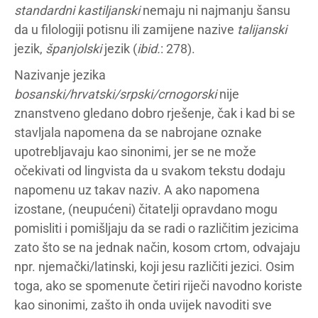
standardni kastiljanski
nemaju ni najmanju šansu
da u filologiji potisnu ili zamijene nazive
talijanski
jezik,
španjolski
jezik (
ibid.
: 278).
Nazivanje jezika
bosanski/hrvatski/srpski/crnogorski
nije
znanstveno gledano dobro rješenje, čak i kad bi se
stavljala napomena da se nabrojane oznake
upotrebljavaju kao sinonimi, jer se ne može
očekivati od lingvista da u svakom tekstu dodaju
napomenu uz takav naziv. A ako napomena
izostane, (neupućeni) čitatelji opravdano mogu
pomisliti i pomišljaju da se radi o različitim jezicima
zato što se na jednak način, kosom crtom, odvajaju
npr. njemački/latinski, koji jesu različiti jezici. Osim
toga, ako se spomenute četiri riječi navodno koriste
kao sinonimi, zašto ih onda uvijek navoditi sve