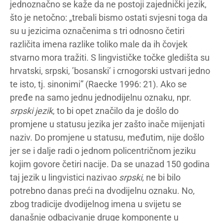
jednoznačno se kaže da ne postoji zajednički jezik,
što je netočno: „trebali bismo ostati svjesni toga da
su u jezicima označenima s tri odnosno četiri
različita imena razlike toliko male da ih čovjek
stvarno mora tražiti. S lingvističke točke gledišta su
hrvatski, srpski, ’bosanski’ i crnogorski ustvari jedno
te isto, tj. sinonimi” (Raecke 1996: 21). Ako se
pređe na samo jednu jednodijelnu oznaku, npr.
srpski jezik
, to bi opet značilo da je došlo do
promjene u statusu jezika jer zašto inače mijenjati
naziv. Do promjene u statusu, međutim, nije došlo
jer se i dalje radi o jednom policentričnom jeziku
kojim govore četiri nacije. Da se unazad 150 godina
taj jezik u lingvistici nazivao
srpski
, ne bi bilo
potrebno danas preći na dvodijelnu oznaku. No,
zbog tradicije dvodijelnog imena u svijetu se
današnje odbacivanje druge komponente u