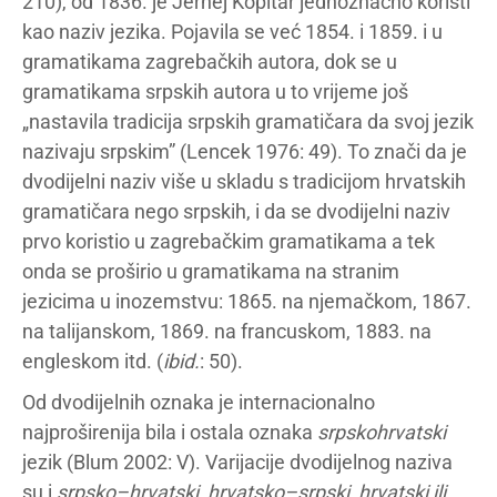
210), od 1836. je Jernej Kopitar jednoznačno koristi
kao naziv jezika. Pojavila se već 1854. i 1859. i u
gramatikama zagrebačkih autora, dok se u
gramatikama srpskih autora u to vrijeme još
„nastavila tradicija srpskih gramatičara da svoj jezik
nazivaju srpskim” (Lencek 1976: 49). To znači da je
dvodijelni naziv više u skladu s tradicijom hrvatskih
gramatičara nego srpskih, i da se dvodijelni naziv
prvo koristio u zagrebačkim gramatikama a tek
onda se proširio u gramatikama na stranim
jezicima u inozemstvu: 1865. na njemačkom, 1867.
na talijanskom, 1869. na francuskom, 1883. na
engleskom itd. (
ibid.
: 50).
Od dvodijelnih oznaka je internacionalno
najproširenija bila i ostala oznaka
srpskohrvatski
jezik (Blum 2002: V). Varijacije dvodijelnog naziva
su i
srpsko–hrvatski, hrvatsko–srpski, hrvatski ili