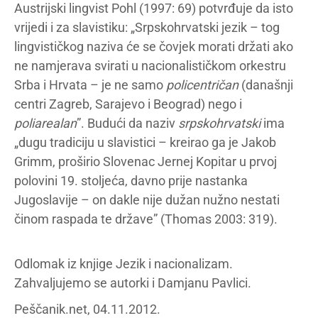
Austrijski lingvist Pohl (1997: 69) potvrđuje da isto
vrijedi i za slavistiku: „Srpskohrvatski jezik – tog
lingvističkog naziva će se čovjek morati držati ako
ne namjerava svirati u nacionalističkom orkestru
Srba i Hrvata – je ne samo
policentričan
(današnji
centri Zagreb, Sarajevo i Beograd) nego i
poliarealan
”. Budući da naziv
srpskohrvatski
ima
„dugu tradiciju u slavistici – kreirao ga je Jakob
Grimm, proširio Slovenac Jernej Kopitar u prvoj
polovini 19. stoljeća, davno prije nastanka
Jugoslavije – on dakle nije dužan nužno nestati
činom raspada te države” (Thomas 2003: 319).
Odlomak iz knjige Jezik i nacionalizam.
Zahvaljujemo se autorki i Damjanu Pavlici.
Peščanik.net, 04.11.2012.