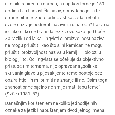
nije bila raširena u narodu, a usprkos tome je 150
godina bila lingvistički naziv, opravdano je i s te
strane pitanje: zašto bi lingvistika sada trebala
svoje nazivlje podrediti nazivima u narodu? Laicima
ionako nitko ne brani da jezik zovu kako god hoće.
Za razliku od laika, lingvisti si proizvoljnost naziva
ne mogu priuštiti, kao što si ni kemičari ne mogu
priuštiti proizvoljnost naziva u kemiji, ili biolozi u
biologiji itd. Od lingvista se očekuje da objektivno
pristupe tim temama, nije opravdana „politika
skrivanja glave u pijesak jer te teme postoje bez
obzira htjeli ih mi primiti na znanje ili ne. Osim toga,
znanost principijelno ne smije imati tabu teme”
(Szücs 1981: 52).
Današnjim korištenjem nekoliko jednodijelnih
oznaka za jezik i napuštanjem dvodijelnog imena