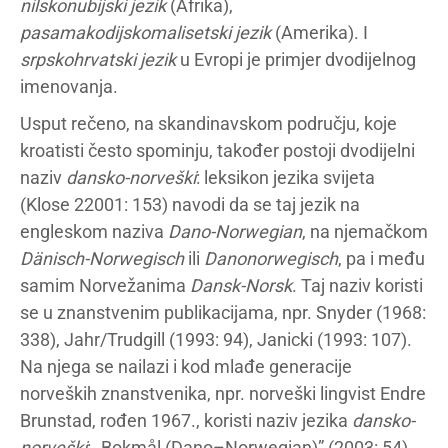
nilskonubijski jezik
(Afrika),
pasamakodijskomalisetski jezik
(Amerika). I
srpskohrvatski jezik
u Evropi je primjer dvodijelnog
imenovanja.
Usput rečeno, na skandinavskom području, koje
kroatisti često spominju, također postoji dvodijelni
naziv
dansko-norveški
: leksikon jezika svijeta
(Klose 22001: 153) navodi da se taj jezik na
engleskom naziva
Dano-Norwegian
, na njemačkom
Dänisch-Norwegisch
ili
Danonorwegisch
, pa i među
samim Norvežanima
Dansk-Norsk
. Taj naziv koristi
se u znanstvenim publikacijama, npr. Snyder (1968:
338), Jahr/Trudgill (1993: 94), Janicki (1993: 107).
Na njega se nailazi i kod mlađe generacije
norveških znanstvenika, npr. norveški lingvist Endre
Brunstad, rođen 1967., koristi naziv jezika
dansko-
norveški
: „Bokmål (Dano–Norwegian)” (2003: 54).