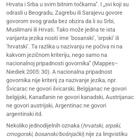
Hrvata i Srba u svim bitnim točkama”. I „svi koji su
odrasli u Beogradu, Zagrebu ili Sarajevu govore
govorom svog grada bez obzira da li su Srbi,
Muslimani ili Hrvati. Tako može jedna te ista
varijanta jezika nositi ime ’bosanski’, ’srpski’ ili
’hrvatski’. Ta razlika u nazivanju ne počiva ni na
kakvom jezičnom kriteriju, nego samo na
nacionalnoj pripadnosti govornika” (Mappes–
Niediek 2005: 30). A nacionalna pripadnost
govornika nije kriterij za nazivanje jezika, npr.
Švicarac ne govori švicarski, Belgijanac ne govori
belgijski, Kanađanin ne govori kanadski, Austrijanac
ne govori austrijski, Argentinac ne govori
argentinski itd.
Nekoliko jednodijelnih oznaka (
hrvatski, srpski,
crnogorski, bosanski/bošnjački
) nije za lingvistiku