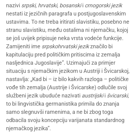
nazivi
srpski, hrvatski, bosanski
i
crnogorski jezik
nestati iz jezičnih paragrafa u postjugoslavenskim
ustavima. To ne treba iritirati slavistiku, posebno ne
stranu slavistiku, među ostalima ni njemačku, kojoj
se još uvijek pripisuje neka vrsta vodeće funkcije.
Zamijeniti ime
srpskohrvatski jezik
značilo bi
kapitulaciju pred političkim pritiscima iz zemalja
nasljednica Jugoslavije”. Uzimajući za primjer
situaciju s njemačkim jezikom u Austriji i Švicarskoj,
nastavlja: „Kad bi – iz bilo kakvih razloga – političke
vođe tih zemalja (Austrije i Švicarske) odlučile svoj
službeni jezik ubuduće nazivati
austrijski
i
švicarski
,
to bi lingvistička germanistika primila do znanja
samo slegnuvši ramenima, a ne bi zbog toga
odbacila svoju koncepciju varijanata standardnog
njemačkog jezika”.