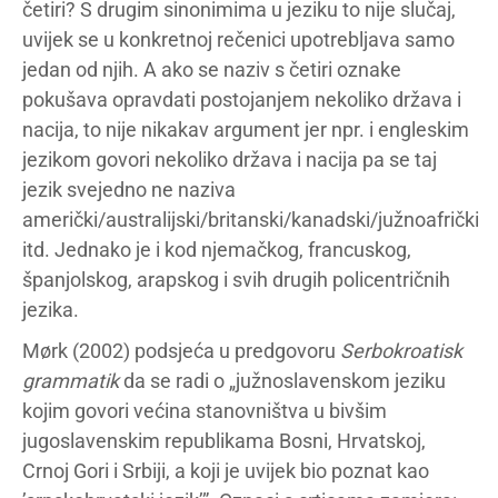
četiri? S drugim sinonimima u jeziku to nije slučaj,
uvijek se u konkretnoj rečenici upotrebljava samo
jedan od njih. A ako se naziv s četiri oznake
pokušava opravdati postojanjem nekoliko država i
nacija, to nije nikakav argument jer npr. i engleskim
jezikom govori nekoliko država i nacija pa se taj
jezik svejedno ne naziva
američki/australijski/britanski/kanadski/južnoafrički
itd. Jednako je i kod njemačkog, francuskog,
španjolskog, arapskog i svih drugih policentričnih
jezika.
Mørk (2002) podsjeća u predgovoru
Serbokroatisk
grammatik
da se radi o „južnoslavenskom jeziku
kojim govori većina stanovništva u bivšim
jugoslavenskim republikama Bosni, Hrvatskoj,
Crnoj Gori i Srbiji, a koji je uvijek bio poznat kao