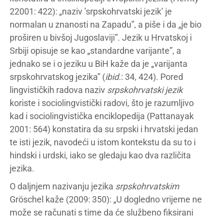
22001: 422): „naziv ’srpskohrvatski jezik’ je
normalan u znanosti na Zapadu”, a piše i da „je bio
proširen u bivšoj Jugoslaviji”. Jezik u Hrvatskoj i
Srbiji opisuje se kao „standardne varijante”, a
jednako se i o jeziku u BiH kaže da je „varijanta
srpskohrvatskog jezika” (
ibid.
: 34, 424). Pored
lingvističkih radova naziv
srpskohrvatski jezik
koriste i sociolingvistički radovi, što je razumljivo
kad i sociolingvistička enciklopedija (Pattanayak
2001: 564) konstatira da su srpski i hrvatski jedan
te isti jezik, navodeći u istom kontekstu da su to i
hindski i urdski, iako se gledaju kao dva različita
jezika.
O daljnjem nazivanju jezika
srpskohrvatskim
Gröschel kaže (2009: 350): „U dogledno vrijeme ne
može se računati s time da će službeno fiksirani