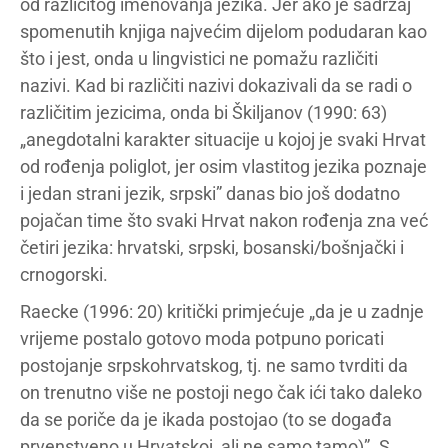
od različitog imenovanja jezika. Jer ako je sadržaj
spomenutih knjiga najvećim dijelom podudaran kao
što i jest, onda u lingvistici ne pomažu različiti
nazivi. Kad bi različiti nazivi dokazivali da se radi o
različitim jezicima, onda bi Škiljanov (1990: 63)
„anegdotalni karakter situacije u kojoj je svaki Hrvat
od rođenja poliglot, jer osim vlastitog jezika poznaje
i jedan strani jezik, srpski” danas bio još dodatno
pojačan time što svaki Hrvat nakon rođenja zna već
četiri jezika: hrvatski, srpski, bosanski/bošnjački i
crnogorski.
Raecke (1996: 20) kritički primjećuje „da je u zadnje
vrijeme postalo gotovo moda potpuno poricati
postojanje srpskohrvatskog, tj. ne samo tvrditi da
on trenutno više ne postoji nego čak ići tako daleko
da se poriče da je ikada postojao (to se događa
prvenstveno u Hrvatskoj, ali ne samo tamo)”. S