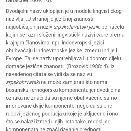
(Gröschel 2009: 10).
Dvodijelni naziv uklopljen je u modele lingvističkog
nazivlja: „U stranoj je jezičnoj znanosti
najuobičajeniji naziv
srpskohrvatski jezik
, po načelu
kojim se razni složeni lingvistički nazivi tvore prema
krajnjim članovima, npr. indoevropski jezici
obuhvaćaju i indoevropske jezike između Indije i
Evrope. Taj se naziv upotrebljava i u dobrom dijelu
domaće jezične znanosti” (Brozović 1988: 4). Iz
navedenog citata se vidi da se nazivu
srpskohrvatski
ne može zamjerati što nema
bosansku i crnogorsku komponentu jer dvodijelna
oznaka ne znači da su njome obuhvaćene samo
imenovane dvije komponente, nego da su one
rubovi jezičnog područja u koje je uključeno i ono
što se nalazi između njih. Isto tako, redoslijed
komponenata ne znači davanje prednosti