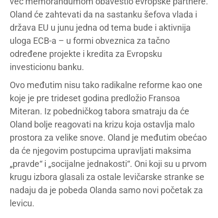
već memorandumom obavestio evropske partnere.
Oland će zahtevati da na sastanku šefova vlada i
država EU u junu jedna od tema bude i aktivnija
uloga ECB-a – u formi obveznica za tačno
određene projekte i kredita za Evropsku
investicionu banku.
Ovo međutim nisu tako radikalne reforme kao one
koje je pre trideset godina predložio Fransoa
Miteran. Iz pobedničkog tabora smatraju da će
Oland bolje reagovati na krizu koja ostavlja malo
prostora za velike snove. Oland je međutim obećao
da će njegovim postupcima upravljati maksima
„pravde“ i „socijalne jednakosti“. Oni koji su u prvom
krugu izbora glasali za ostale levičarske stranke se
nadaju da je pobeda Olanda samo novi početak za
levicu.