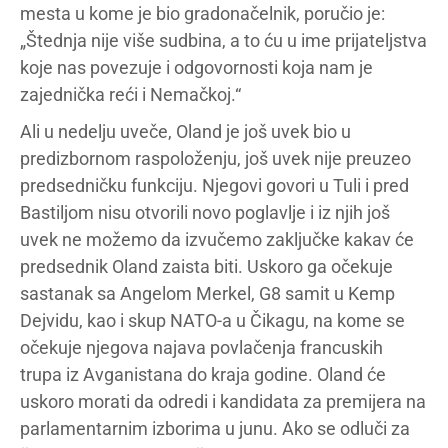
mesta u kome je bio gradonačelnik, poručio je:
„Štednja nije više sudbina, a to ću u ime prijateljstva
koje nas povezuje i odgovornosti koja nam je
zajednička reći i Nemačkoj.“
Ali u nedelju uveče, Oland je još uvek bio u
predizbornom raspoloženju, još uvek nije preuzeo
predsedničku funkciju. Njegovi govori u Tuli i pred
Bastiljom nisu otvorili novo poglavlje i iz njih još
uvek ne možemo da izvučemo zaključke kakav će
predsednik Oland zaista biti. Uskoro ga očekuje
sastanak sa Angelom Merkel, G8 samit u Kemp
Dejvidu, kao i skup NATO-a u Čikagu, na kome se
očekuje njegova najava povlačenja francuskih
trupa iz Avganistana do kraja godine. Oland će
uskoro morati da odredi i kandidata za premijera na
parlamentarnim izborima u junu. Ako se odluči za