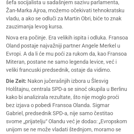
šefa socijalista u sadašnjem sazivu parlamenta,
Žan-Marka Ajroa, možemo očekivati tehnokratsku
vladu, a ako se odluči za Martin Obri, biće to znak
zauzimanja levog kursa.
Nova era počinje. Era velikih ispita i odluka. Fransoa
Oland postaje najvažniji partner Angele Merkel u
Evropi. A da li će mu poći za rukom da, kao Fransoa
Miteran, postane ne samo legenda levice, već i
veliki francuski predsednik, ostaje da vidimo.
Die Zeit:
Nakon jučerašnjih izbora u Šlesvig
Holštajnu, centrala SPD-a se sinoć okupila u Berlinu
kako bi analizirala rezultate, što nije moglo proći
bez izjava o pobedi Fransoa Olanda. Sigmar
Gabriel, predsednik SPD-a, nije samo čestitao
svome „prijatelju“ Olandu već je dodao: „Evropskom
unijom se ne može vladati štednjom, moramo se