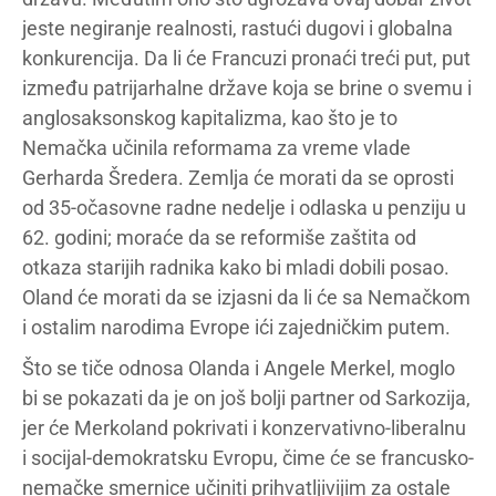
jeste negiranje realnosti, rastući dugovi i globalna
konkurencija. Da li će Francuzi pronaći treći put, put
između patrijarhalne države koja se brine o svemu i
anglosaksonskog kapitalizma, kao što je to
Nemačka učinila reformama za vreme vlade
Gerharda Šredera. Zemlja će morati da se oprosti
od 35-očasovne radne nedelje i odlaska u penziju u
62. godini; moraće da se reformiše zaštita od
otkaza starijih radnika kako bi mladi dobili posao.
Oland će morati da se izjasni da li će sa Nemačkom
i ostalim narodima Evrope ići zajedničkim putem.
Što se tiče odnosa Olanda i Angele Merkel, moglo
bi se pokazati da je on još bolji partner od Sarkozija,
jer će Merkoland pokrivati i konzervativno-liberalnu
i socijal-demokratsku Evropu, čime će se francusko-
nemačke smernice učiniti prihvatljivijim za ostale