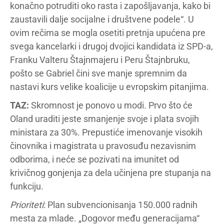
konačno potruditi oko rasta i zapošljavanja, kako bi
zaustavili dalje socijalne i društvene podele“. U
ovim rečima se mogla osetiti pretnja upućena pre
svega kancelarki i drugoj dvojici kandidata iz SPD-a,
Franku Valteru Štajnmajeru i Peru Štajnbruku,
pošto se Gabriel čini sve manje spremnim da
nastavi kurs velike koalicije u evropskim pitanjima.
TAZ:
Skromnost je ponovo u modi. Prvo što će
Oland uraditi jeste smanjenje svoje i plata svojih
ministara za 30%. Prepustiće imenovanje visokih
činovnika i magistrata u pravosuđu nezavisnim
odborima, i neće se pozivati na imunitet od
krivičnog gonjenja za dela učinjena pre stupanja na
funkciju.
Prioriteti
: Plan subvencionisanja 150.000 radnih
mesta za mlade. „Dogovor među generacijama“