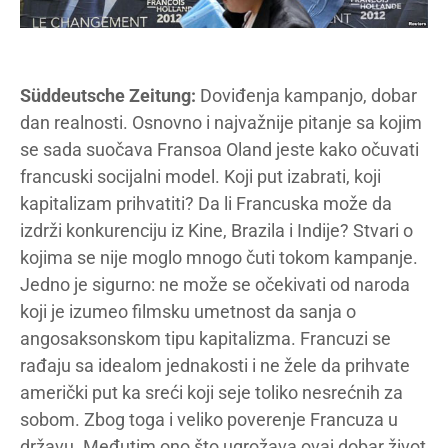
Süddeutsche Zeitung:
Doviđenja kampanjo, dobar
dan realnosti. Osnovno i najvažnije pitanje sa kojim
se sada suočava Fransoa Oland jeste kako očuvati
francuski socijalni model. Koji put izabrati, koji
kapitalizam prihvatiti? Da li Francuska može da
izdrži konkurenciju iz Kine, Brazila i Indije? Stvari o
kojima se nije moglo mnogo čuti tokom kampanje.
Jedno je sigurno: ne može se očekivati od naroda
koji je izumeo filmsku umetnost da sanja o
angosaksonskom tipu kapitalizma. Francuzi se
rađaju sa idealom jednakosti i ne žele da prihvate
američki put ka sreći koji seje toliko nesrećnih za
sobom. Zbog toga i veliko poverenje Francuza u
državu. Međutim ono što ugrožava ovaj dobar život