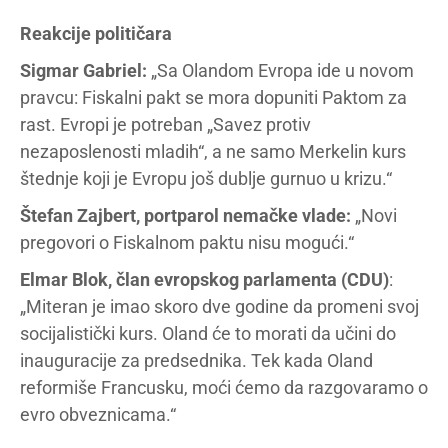
Reakcije političara
Sigmar Gabriel:
„Sa Olandom Evropa ide u novom
pravcu: Fiskalni pakt se mora dopuniti Paktom za
rast. Evropi je potreban „Savez protiv
nezaposlenosti mladih“, a ne samo Merkelin kurs
štednje koji je Evropu još dublje gurnuo u krizu.“
Štefan Zajbert, portparol nemačke vlade:
„Novi
pregovori o Fiskalnom paktu nisu mogući.“
Elmar Blok, član evropskog parlamenta (CDU)
:
„Miteran je imao skoro dve godine da promeni svoj
socijalistički kurs. Oland će to morati da učini do
inauguracije za predsednika. Tek kada Oland
reformiše Francusku, moći ćemo da razgovaramo o
evro obveznicama.“