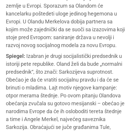
zemlje u Evropi. Sporazum sa Olandom će
kancelarku poštedeti uloge jedinog hegemona u
Evropi. U Olandu Merkelova dobija partnera sa
kojim može zajednički da se suoči sa izazovima koji
stoje pred Evropom: saniranje država u nevolji i
razvoj novog socijalnog modela za novu Evropu.
Spiegel:
Izabran je drugi socijalistički predsednik u
istoriji pete republike. Oland želi da bude „normalni
predsednik“, što znači: Sarkozijeva suprotnost.
Obećao je da će vratiti socijalnu pravdu i da će se
brinuti o mladima. Lajt motiv njegove kampanje:
otpor merama štednje. Po ovom pitanju Olandova
obećanja zvučala su gotovo mesijanski – obećao je
narodima Evrope da će ih osloboditi tereta štednje
a time i Angele Merkel, najvećeg saveznika
Sarkozija. Obraćajući se juče građanima Tule,