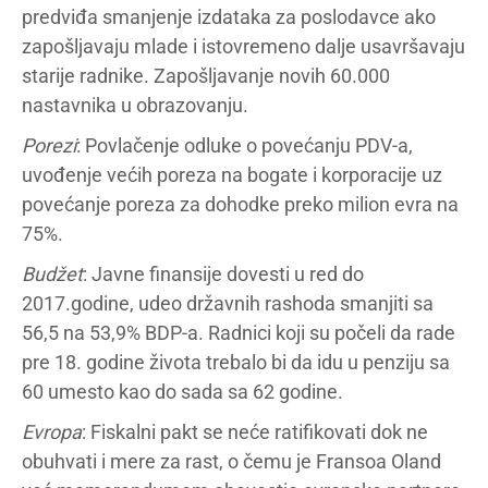
predviđa smanjenje izdataka za poslodavce ako
zapošljavaju mlade i istovremeno dalje usavršavaju
starije radnike. Zapošljavanje novih 60.000
nastavnika u obrazovanju.
Porezi
: Povlačenje odluke o povećanju PDV-a,
uvođenje većih poreza na bogate i korporacije uz
povećanje poreza za dohodke preko milion evra na
75%.
Budžet
: Javne finansije dovesti u red do
2017.godine, udeo državnih rashoda smanjiti sa
56,5 na 53,9% BDP-a. Radnici koji su počeli da rade
pre 18. godine života trebalo bi da idu u penziju sa
60 umesto kao do sada sa 62 godine.
Evropa
: Fiskalni pakt se neće ratifikovati dok ne
obuhvati i mere za rast, o čemu je Fransoa Oland