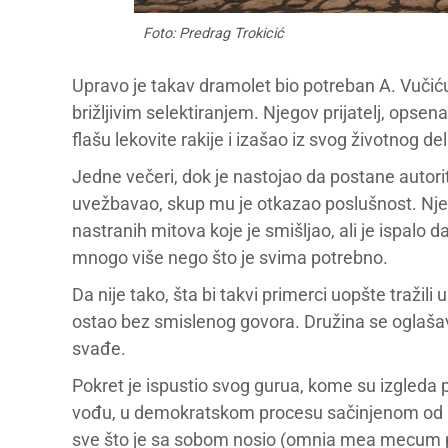
Foto: Predrag Trokicić
Upravo je takav dramolet bio potreban A. Vučiću:
brižljivim selektiranjem. Njegov prijatelj, opsena
flašu lekovite rakije i izašao iz svog životnog del
Jedne večeri, dok je nastojao da postane autor
uvežbavao, skup mu je otkazao poslušnost. Njeg
nastranih mitova koje je smišljao, ali je ispalo da
mnogo više nego što je svima potrebno.
Da nije tako, šta bi takvi primerci uopšte tražili
ostao bez smislenog govora. Družina se oglašav
svađe.
Pokret je ispustio svog gurua, kome su izgleda p
vođu, u demokratskom procesu sačinjenom od pso
sve što je sa sobom nosio (omnia mea mecum p