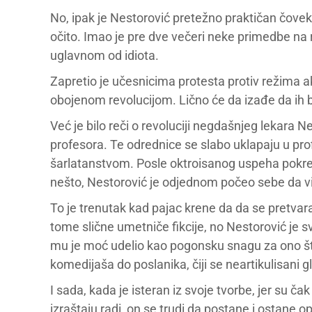
No, ipak je Nestorović pretežno praktičan čovek. 
očito. Imao je pre dve večeri neke primedbe na r
uglavnom od idiota.
Zapretio je učesnicima protesta protiv režima ak
obojenom revolucijom. Lično će da izađe da ih b
Već je bilo reči o revoluciji negdašnjeg lekara Ne
profesora. Te odrednice se slabo uklapaju u p
šarlatanstvom. Posle oktroisanog uspeha pokreta
nešto, Nestorović je odjednom počeo sebe da vid
To je trenutak kad pajac krene da da se pretvar
tome slične umetniče fikcije, no Nestorović je s
mu je moć udelio kao pogonsku snagu za ono što
komedijaša do poslanika, čiji se neartikulisani g
I sada, kada je isteran iz svoje tvorbe, jer su ča
izraštaju radi, on se trudi da postane i ostane 