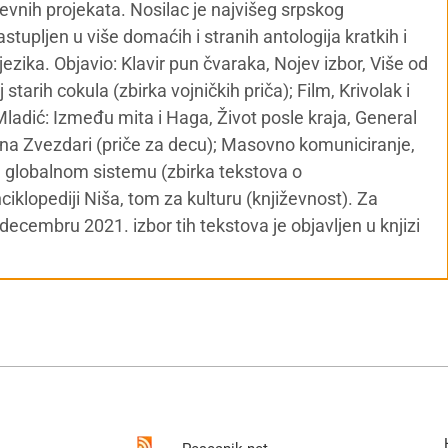
iževnih projekata. Nosilac je najvišeg srpskog
Zastupljen u više domaćih i stranih antologija kratkih i
jezika. Objavio: Klavir pun čvaraka, Nojev izbor, Više od
j starih cokula (zbirka vojničkih priča); Film, Krivolak i
Mladić: Između mita i Haga, Život posle kraja, General
a na Zvezdari (priče za decu); Masovno komuniciranje,
e u globalnom sistemu (zbirka tekstova o
iklopediji Niša, tom za kulturu (književnost). Za
ecembru 2021. izbor tih tekstova je objavljen u knjizi