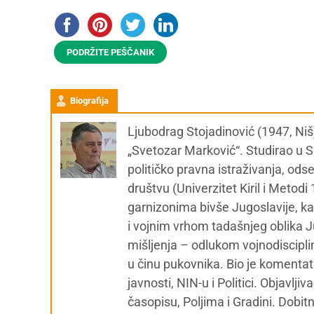
PODRŽITE PEŠČANIK
Biografija
Ljubodrag Stojadinović (1947, Niš
„Svetozar Marković“. Studirao u Sk
političko pravna istraživanja, od
društvu (Univerzitet Kiril i Metod
garnizonima bivše Jugoslavije, ka
i vojnim vrhom tadašnjeg oblika Ju
mišljenja – odlukom vojnodiscipl
u činu pukovnika. Bio je komentat
javnosti, NIN-u i Politici. Objavl
časopisu, Poljima i Gradini. Dobit