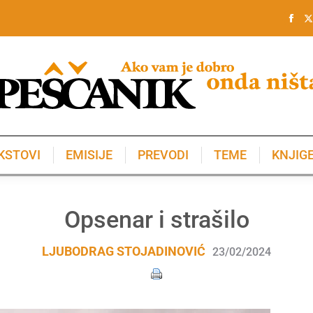
KSTOVI
EMISIJE
PREVODI
TEME
KNJIG
KSTOVI
EMISIJE
PREVODI
TEME
KNJIG
Opsenar i strašilo
LJUBODRAG STOJADINOVIĆ
23/02/2024