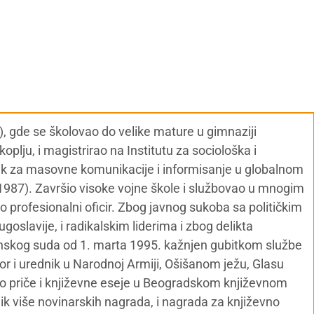
), gde se školovao do velike mature u gimnaziji
oplju, i magistrirao na Institutu za sociološka i
sek za masovne komunikacije i informisanje u globalnom
i 1987). Završio visoke vojne škole i službovao u mnogim
o profesionalni oficir. Zbog javnog sukoba sa političkim
goslavije, i radikalskim liderima i zbog delikta
inskog suda od 1. marta 1995. kažnjen gubitkom službe
or i urednik u Narodnoj Armiji, Ošišanom ježu, Glasu
jivao priče i književne eseje u Beogradskom književnom
nik više novinarskih nagrada, i nagrada za književno