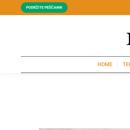
PODRŽITE PEŠČANIK
HOME
TE
HOME
TE