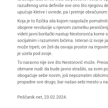
razuđenog uma definiše sve ono što njegovu defin
upućuje kletve i uvrede, pa i pretnje obračuno
Koja je to fizička sila kojom raspolaže pomahnita
obojene revolucije u njenom zametku pesničenjem
videti javni borilački nastup Nestorovića kome 
socijalnim i razumnim bićima. Isteran iz svoje j
može trpeti, on želi da osvaja prostor na trgovi
je uzela pod svoje.
To naravno nije sve što Nestorović može. Preo
obmane nudi: da bude javno strašilo, sa svim po
obogaćuje sebe novim, još nepoznatim oblicima
propadne sve drugo, bar našao sebi mesto u n
Peščanik.net, 23.02.2024.