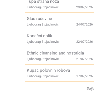
Tupa strana noža
Ljubodrag Stojadinović
29/07/2026
Glas ruševine
Ljubodrag Stojadinović
24/07/2026
Konačni oblik
Ljubodrag Stojadinović
22/07/2026
Ethnic cleansing and nostalgia
Ljubodrag Stojadinović
21/07/2026
Kupac polovnih robova
Ljubodrag Stojadinović
17/07/2026
z
Dalje