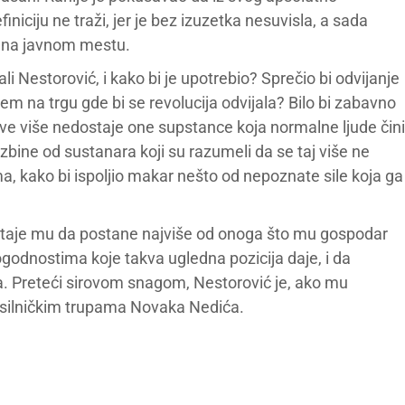
iciju ne traži, jer je bez izuzetka nesuvisla, a sada
m na javnom mestu.
li Nestorović, i kako bi je upotrebio? Sprečio bi odvijanje
 na trgu gde bi se revolucija odvijala? Bilo bi zabavno
sve više nedostaje one supstance koja normalne ljude čini
azbine od sustanara koji su razumeli da se taj više ne
ma, kako bi ispoljio makar nešto od nepoznate sile koja ga
staje mu da postane najviše od onoga što mu gospodar
godnostima koje takva ugledna pozicija daje, i da
. Preteći sirovom snagom, Nestorović je, ako mu
asilničkim trupama Novaka Nedića.