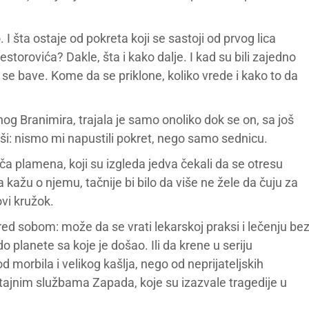
 I šta ostaje od pokreta koji se sastoji od prvog lica
orovića? Dakle, šta i kako dalje. I kad su bili zajedno
a se bave. Kome da se priklone, koliko vrede i kako to da
g Branimira, trajala je samo onoliko dok se on, sa još
ši: nismo mi napustili pokret, nego samo sednicu.
ača plamena, koji su izgleda jedva čekali da se otresu
žu o njemu, tačnije bi bilo da više ne žele da čuju za
ovi kružok.
ed sobom: može da se vrati lekarskoj praksi i lečenju be
 planete sa koje je došao. Ili da krene u seriju
 morbila i velikog kašlja, nego od neprijateljskih
tajnim službama Zapada, koje su izazvale tragedije u