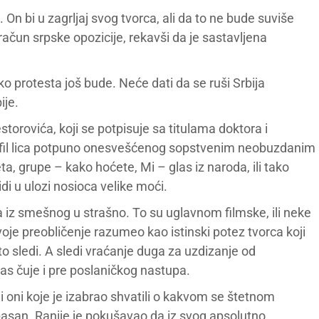
On bi u zagrljaj svog tvorca, ali da to ne bude suviše
ačun srpske opozicije, rekavši da je sastavljena
o protesta još bude. Neće dati da se ruši Srbija
ije.
storovića, koji se potpisuje sa titulama doktora i
rofil lica potpuno onesvešćenog sopstvenim neobuzdanim
, grupe – kako hoćete, Mi – glas iz naroda, ili tako
i u ulozi nosioca velike moći.
a iz smešnog u strašno. To su uglavnom filmske, ili neke
voje preobličenje razumeo kao istinski potez tvorca koji
 sledi. A sledi vraćanje duga za uzdizanje od
las čuje i pre poslaničkog nastupa.
k i oni koje je izabrao shvatili o kakvom se štetnom
opasan. Ranije je pokušavao da iz svog apsolutno