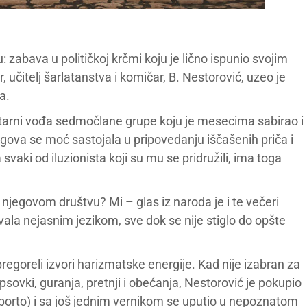
 zabava u političkoj krčmi koju je lično ispunio svojim
r, učitelj šarlatanstva i komičar, B. Nestorović, uzeo je
a.
itarni vođa sedmočlane grupe koju je mesecima sabirao i
ova se moć sastojala u pripovedanju iščašenih priča i
 svaki od iluzionista koji su mu se pridružili, ima toga
 u njegovom društvu? Mi – glas iz naroda je i te večeri
ala nejasnim jezikom, sve dok se nije stiglo do opšte
regoreli izvori harizmatske energije. Kad nije izabran za
vki, guranja, pretnji i obećanja, Nestorović je pokupio
orto) i sa još jednim vernikom se uputio u nepoznatom