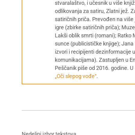
stvaralaštvo, i učesnik u više knj
odlikovanja za satiru, Zlatni jež. 
satiričnih priča. Prevođen na više 
igre (zbirke satiričnih priča); Muze
Lakši oblik smrti (romani); Ratko 
sunce (publicističke knjige); Jan
izvori i recipijenti dezinformacij
komunikacijama). Zastupljen u Enc
Peščanik piše od 2016. godine. U d
„Oči slepog vođe“
.
Nedeljni izbor tekstova