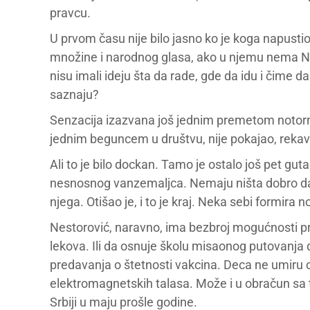
pravcu.
U prvom času nije bilo jasno ko je koga napustio.
množine i narodnog glasa, ako u njemu nema Nest
nisu imali ideju šta da rade, gde da idu i čime d
saznaju?
Senzacija izazvana još jednim premetom notorno
jednim beguncem u društvu, nije pokajao, rekav
Ali to je bilo dockan. Tamo je ostalo još pet gut
nesnosnog vanzemaljca. Nemaju ništa dobro da ka
njega. Otišao je, i to je kraj. Neka sebi formira n
Nestorović, naravno, ima bezbroj mogućnosti pr
lekova. Ili da osnuje školu misaonog putovanja do
predavanja o štetnosti vakcina. Deca ne umiru od
elektromagnetskih talasa. Može i u obračun sa 
Srbiji u maju prošle godine.