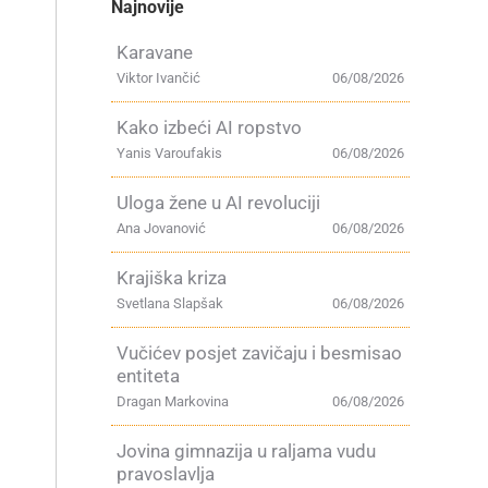
Najnovije
Karavane
Viktor Ivančić
06/08/2026
Kako izbeći AI ropstvo
Yanis Varoufakis
06/08/2026
Uloga žene u AI revoluciji
Ana Jovanović
06/08/2026
Krajiška kriza
Svetlana Slapšak
06/08/2026
Vučićev posjet zavičaju i besmisao
entiteta
Dragan Markovina
06/08/2026
Jovina gimnazija u raljama vudu
pravoslavlja