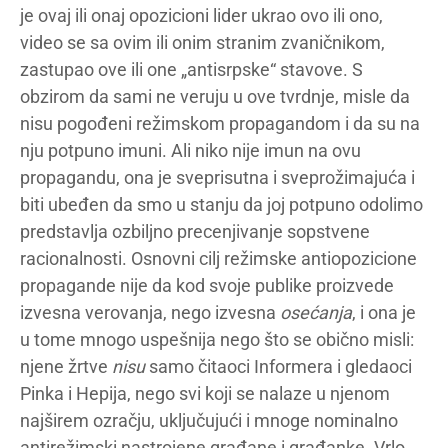
je ovaj ili onaj opozicioni lider ukrao ovo ili ono,
video se sa ovim ili onim stranim zvaničnikom,
zastupao ove ili one „antisrpske“ stavove. S
obzirom da sami ne veruju u ove tvrdnje, misle da
nisu pogođeni režimskom propagandom i da su na
nju potpuno imuni. Ali niko nije imun na ovu
propagandu, ona je sveprisutna i sveprožimajuća i
biti ubeđen da smo u stanju da joj potpuno odolimo
predstavlja ozbiljno precenjivanje sopstvene
racionalnosti. Osnovni cilj režimske antiopozicione
propagande nije da kod svoje publike proizvede
izvesna verovanja, nego izvesna
osećanja
, i ona je
u tome mnogo uspešnija nego što se obično misli:
njene žrtve
nisu
samo čitaoci Informera i gledaoci
Pinka i Hepija, nego svi koji se nalaze u njenom
najširem ozračju, uključujući i mnoge nominalno
antirežimski nastrojene građane i građanke. Vrlo