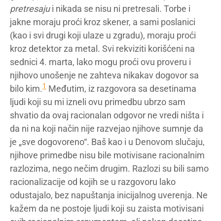
pretresaju
i nikada se nisu ni pretresali. Torbe i
jakne moraju proći kroz skener, a sami poslanici
(kao i svi drugi koji ulaze u zgradu), moraju proći
kroz detektor za metal. Svi rekviziti korišćeni na
sednici 4. marta, lako mogu proći ovu proveru i
njihovo unošenje ne zahteva nikakav dogovor sa
1
bilo kim.
Međutim, iz razgovora sa desetinama
ljudi koji su mi izneli ovu primedbu ubrzo sam
shvatio da ovaj racionalan odgovor ne vredi ništa i
da ni na koji način nije razvejao njihove sumnje da
je „sve dogovoreno“. Baš kao i u Denovom slučaju,
njihove primedbe nisu bile motivisane racionalnim
razlozima, nego nečim drugim. Razlozi su bili samo
racionalizacije od kojih se u razgovoru lako
odustajalo, bez napuštanja inicijalnog uverenja. Ne
kažem da ne postoje ljudi koji su zaista motivisani