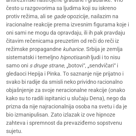
često u razgovorima sa ljudima koji su iskreno
protiv režima, ali se
gade
opozicije, nailazim na
iracionalne reakcije prema izvesnim figurama koje i
oni sami ne mogu da opravdaju, ili ih pak pravdaju
čitavim rečenicama preuzetim od reči do reči iz
režimske propagandne
kuharice
. Srbija je zemlja
sistematski i temeljno
hipnotisanih
ljudi i to nisu
samo oni
s druge strane
, „botovi“, „sendvičari“ i
gledaoci Hepija i Pinka. To saznanje nije prijatno i
svako bi radije da smisli neko prividno racionalno
objašnjenje za svoje neracionalne reakcije (onako
kako su to radili ispitanici u slučaju Dena), nego da
prizna da nije najracionalnija osoba na svetu i da je
bio izmanipulisan. Zato izlazak iz ove hipnoze
zahteva i spremnost da prevaziđemo sopstvenu
sujetu.