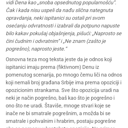
vidi Dena kao „snoba opsednutog popularnošću“.
Čak i kada nisu uspeli da nađu slična nategnuta
opravdanja, neki ispitanici su ostali pri svom
osećanju odvratnosti i izabrali da potpuno napuste
bilo kakav pokušaj objašnjenja, pišući: „Naprosto se
čini čudnim i odvratnim“ i „Ne znam (zašto je
pogrešno), naprosto jeste.“
Osnovna teza mog teksta jeste da je odnos koji
ispitanici imaju prema (fiktivnom) Denu iz
pomenutog scenarija, po mnogo čemu liči na odnos
koji nemali broj građana Srbije ima prema opoziciji i
opozicionim strankama. Sve što opozicija uradi na
neki je način pogrešno, baš kao što je pogrešno i
ono što ne uradi. Štaviše, mnoge stvari koje se
inače ne bi smatrale pogrešnim, a možda bi se
smatrale i pohvalnim i hrabrim, postaju pogrešne