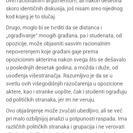
ovih racionalnim argumentom, ali nakon desetina
skoro identičnih diskusija, još nisam sreo nijednog
kod kojeg je to slučaj.
Drugo, moglo bi se tvrditi da se distanca i
„ograđivanje“ mnogih građana, pa i studenata, od
opozicije, može objasniti sasvim racionalnim
nepoverenjem koje građani gaje prema
opozicionim akterima nakon svega što se dešavalo
u poslednjih desetak godina, a možda i duže, od
uvođenja višestranačja. Razumljivo je da se u
svetlu ovih višegodišnjih razočarenja u opozicione
aktere, kao i stranke uopšte, čak i studenti ograđuju
od političkih stranaka, jer im ne veruju.
Ovo objašnjenje može zvučati ubedljivo, ali se već
pri malo ozbiljnijoj analizi u potpunosti raspada. Ima
različitih političkih stranaka i grupacija i ne verovati