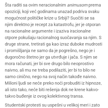
Šta raditi sa ovim neracionalnim
animusom
prema
opoziciji, koji već godinama unazad podriva svaku
mogućnost političke krize u Srbiji? Suočiti se sa
njim direktno je recept za katastrofu, jer je otporan
na racionalne argumente i izaziva iracionalne
otpore pokušaju racionalnog suočavanja sa njim. S
druge strane, tretirati ga kao izraz duboke mudrosti
i promišljanja ne samo da je pogrešno, nego je i
dugoročno štetno jer ga utvrđuje i jača. S njim se
mora računati, jer bi sve drugo bilo neoprostivo
naivno, ali mu ne treba podilaziti, jer bi to bilo ne
samo cinično, nego na svoj način takođe naivno.
Milioni ljudi se neće preko noći probuditi iz hipnoze,
ali isto tako, neće biti rešenja dok ne krene kakvo-
takvo buđenje iz ovog kolektivnog transa.
Studentski protesti su uspešni u velikoj meri i zato