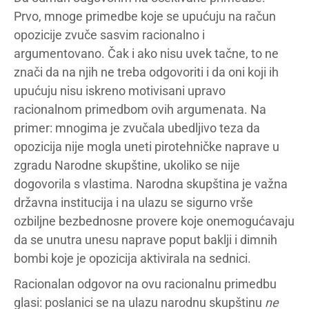
Prvo, mnoge primedbe koje se upućuju na račun
opozicije zvuče sasvim racionalno i
argumentovano. Čak i ako nisu uvek tačne, to ne
znači da na njih ne treba odgovoriti i da oni koji ih
upućuju nisu iskreno motivisani upravo
racionalnom primedbom ovih argumenata. Na
primer: mnogima je zvučala ubedljivo teza da
opozicija nije mogla uneti pirotehničke naprave u
zgradu Narodne skupštine, ukoliko se nije
dogovorila s vlastima. Narodna skupština je važna
državna institucija i na ulazu se sigurno vrše
ozbiljne bezbednosne provere koje onemogućavaju
da se unutra unesu naprave poput baklji i dimnih
bombi koje je opozicija aktivirala na sednici.
Racionalan odgovor na ovu racionalnu primedbu
glasi: poslanici se na ulazu narodnu skupštinu
ne