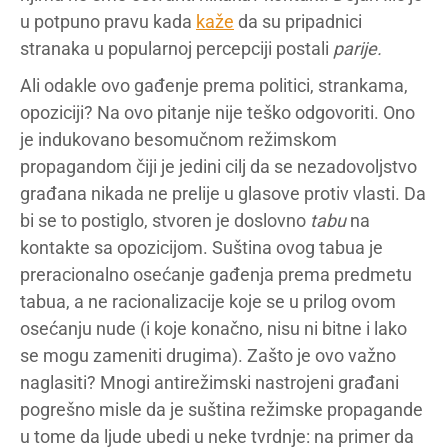
u potpuno pravu kada
kaže
da su pripadnici
stranaka u popularnoj percepciji postali
parije.
Ali odakle ovo gađenje prema politici, strankama,
opoziciji? Na ovo pitanje nije teško odgovoriti. Ono
je indukovano besomučnom režimskom
propagandom čiji je jedini cilj da se nezadovoljstvo
građana nikada ne prelije u glasove protiv vlasti. Da
bi se to postiglo, stvoren je doslovno
tabu
na
kontakte sa opozicijom. Suština ovog tabua je
preracionalno osećanje gađenja prema predmetu
tabua, a ne racionalizacije koje se u prilog ovom
osećanju nude (i koje konačno, nisu ni bitne i lako
se mogu zameniti drugima). Zašto je ovo važno
naglasiti? Mnogi antirežimski nastrojeni građani
pogrešno misle da je suština režimske propagande
u tome da ljude ubedi u neke tvrdnje: na primer da