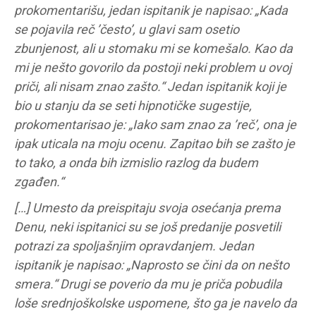
prokomentarišu, jedan ispitanik je napisao: „Kada
se pojavila reč ’često’, u glavi sam osetio
zbunjenost, ali u stomaku mi se komešalo. Kao da
mi je nešto govorilo da postoji neki problem u ovoj
priči, ali nisam znao zašto.“ Jedan ispitanik koji je
bio u stanju da se seti hipnotičke sugestije,
prokomentarisao je: „Iako sam znao za ’reč’, ona je
ipak uticala na moju ocenu. Zapitao bih se zašto je
to tako, a onda bih izmislio razlog da budem
zgađen.“
[…] Umesto da preispitaju svoja osećanja prema
Denu, neki ispitanici su se još predanije posvetili
potrazi za spoljašnjim opravdanjem. Jedan
ispitanik je napisao: „Naprosto se čini da on nešto
smera.“ Drugi se poverio da mu je priča pobudila
loše srednjoškolske uspomene, što ga je navelo da