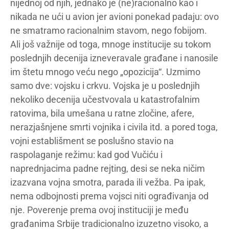
nijednoj od njih, jednako je (ne)racionalno kao i
nikada ne ući u avion jer avioni ponekad padaju: ovo
ne smatramo racionalnim stavom, nego fobijom.
Ali još važnije od toga, mnoge institucije su tokom
poslednjih decenija izneveravale građane i nanosile
im štetu mnogo veću nego „opozicija“. Uzmimo
samo dve: vojsku i crkvu. Vojska je u poslednjih
nekoliko decenija učestvovala u katastrofalnim
ratovima, bila umešana u ratne zločine, afere,
nerazjašnjene smrti vojnika i civila itd. a pored toga,
vojni establišment se poslušno stavio na
raspolaganje režimu: kad god Vučiću i
naprednjacima padne rejting, desi se neka ničim
izazvana vojna smotra, parada ili vežba. Pa ipak,
nema odbojnosti prema vojsci niti ograđivanja od
nje. Poverenje prema ovoj instituciji je među
građanima Srbije tradicionalno izuzetno visoko, a