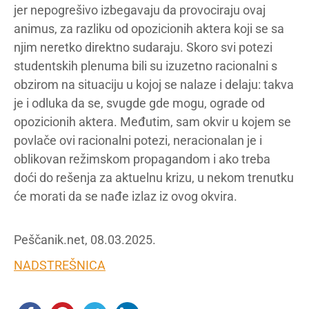
jer nepogrešivo izbegavaju da provociraju ovaj
animus, za razliku od opozicionih aktera koji se sa
njim neretko direktno sudaraju. Skoro svi potezi
studentskih plenuma bili su izuzetno racionalni s
obzirom na situaciju u kojoj se nalaze i delaju: takva
je i odluka da se, svugde gde mogu, ograde od
opozicionih aktera. Međutim, sam okvir u kojem se
povlače ovi racionalni potezi, neracionalan je i
oblikovan režimskom propagandom i ako treba
doći do rešenja za aktuelnu krizu, u nekom trenutku
će morati da se nađe izlaz iz ovog okvira.
Peščanik.net, 08.03.2025.
NADSTREŠNICA