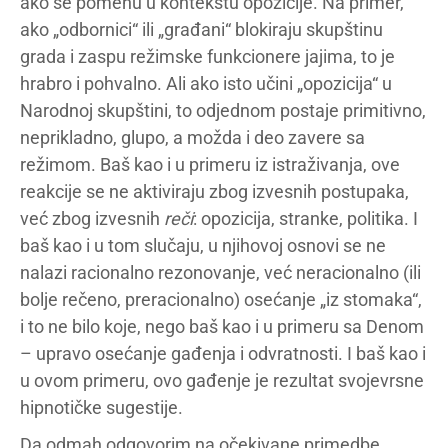
ako se pomenu u kontekstu opozicije. Na primer,
ako „odbornici“ ili „građani“ blokiraju skupštinu
grada i zaspu režimske funkcionere jajima, to je
hrabro i pohvalno. Ali ako isto učini „opozicija“ u
Narodnoj skupštini, to odjednom postaje primitivno,
neprikladno, glupo, a možda i deo zavere sa
režimom. Baš kao i u primeru iz istraživanja, ove
reakcije se ne aktiviraju zbog izvesnih postupaka,
već zbog izvesnih
reči
: opozicija, stranke, politika. I
baš kao i u tom slučaju, u njihovoj osnovi se ne
nalazi racionalno rezonovanje, već neracionalno (ili
bolje rečeno, preracionalno) osećanje „iz stomaka“,
i to ne bilo koje, nego baš kao i u primeru sa Denom
– upravo osećanje gađenja i odvratnosti. I baš kao i
u ovom primeru, ovo gađenje je rezultat svojevrsne
hipnotičke sugestije.
Da odmah odgovorim na očekivane primedbe.