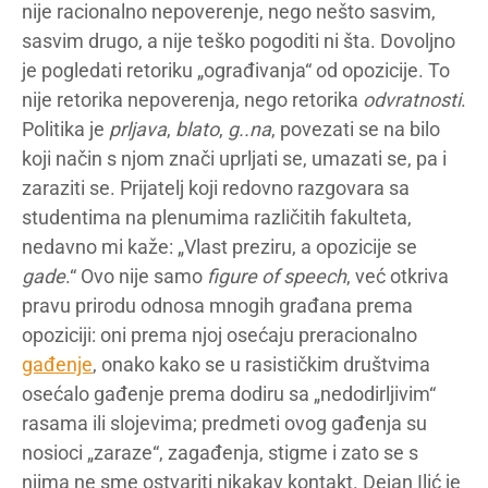
nije racionalno nepoverenje, nego nešto sasvim,
sasvim drugo, a nije teško pogoditi ni šta. Dovoljno
je pogledati retoriku „ograđivanja“ od opozicije. To
nije retorika nepoverenja, nego retorika
odvratnosti
.
Politika je
prljava
,
blato
,
g..na
, povezati se na bilo
koji način s njom znači uprljati se, umazati se, pa i
zaraziti se. Prijatelj koji redovno razgovara sa
studentima na plenumima različitih fakulteta,
nedavno mi kaže: „Vlast preziru, a opozicije se
gade
.“ Ovo nije samo
figure of speech
, već otkriva
pravu prirodu odnosa mnogih građana prema
opoziciji: oni prema njoj osećaju preracionalno
gađenje
, onako kako se u rasističkim društvima
osećalo gađenje prema dodiru sa „nedodirljivim“
rasama ili slojevima; predmeti ovog gađenja su
nosioci „zaraze“, zagađenja, stigme i zato se s
njima ne sme ostvariti nikakav kontakt. Dejan Ilić je