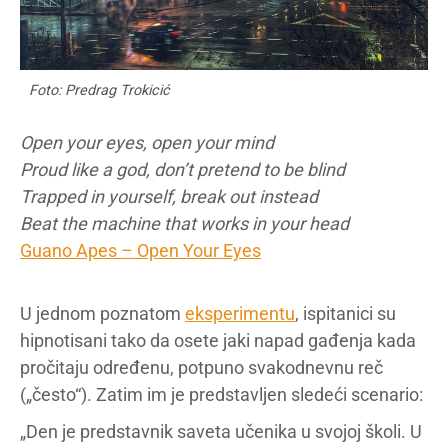
Foto: Predrag Trokicić
Open your eyes, open your mind
Proud like a god, don’t pretend to be blind
Trapped in yourself, break out instead
Beat the machine that works in your head
Guano Apes – Open Your Eyes
U jednom poznatom
eksperimentu
, ispitanici su
hipnotisani tako da osete jaki napad gađenja kada
pročitaju određenu, potpuno svakodnevnu reč
(„često“). Zatim im je predstavljen sledeći scenario:
„Den je predstavnik saveta učenika u svojoj školi. U