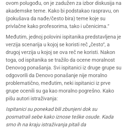
ovom polugođu, on je zadužen za izbor diskusija na
akademske teme. Kako bi podstakao raspravu, on
(pokušava da nađe/često bira) teme koje su
privlačne kako profesorima, tako i učenicima.“
Međutim, jednoj polovini ispitanika predstavljena je
verzija scenarija u kojoj se koristi reč „često“, a
drugoj verzija u kojoj se ova reč ne koristi. Nakon
toga, od ispitanika se tražilo da ocene moralnost
Denovog ponašanja. Svi ispitanici iz druge grupe su
odgovorili da Denovo ponašanje nije moralno
problematično, međutim, neki ispitanici iz prve
grupe ocenili su ga kao moralno pogrešno. Kako
pišu autori istraživanja:
Ispitanici su ponekad bili zbunjeni dok su
posmatrali sebe kako iznose teške osude. Kada
smo ih na kraju istraživanja pitali da