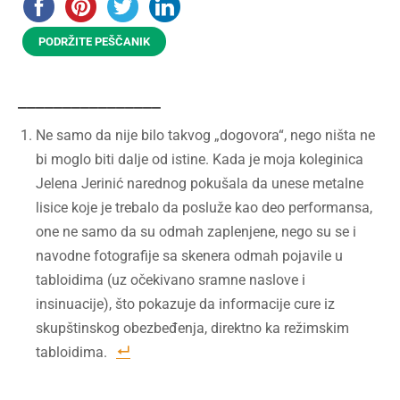
PODRŽITE PEŠČANIK
________________
Ne samo da nije bilo takvog „dogovora“, nego ništa ne
bi moglo biti dalje od istine. Kada je moja koleginica
Jelena Jerinić narednog pokušala da unese metalne
lisice koje je trebalo da posluže kao deo performansa,
one ne samo da su odmah zaplenjene, nego su se i
navodne fotografije sa skenera odmah pojavile u
tabloidima (uz očekivano sramne naslove i
insinuacije), što pokazuje da informacije cure iz
skupštinskog obezbeđenja, direktno ka režimskim
tabloidima.