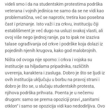
videli smo i da na studentskim protestima podrška
veterana i vojnih jedinica ne samo da se ne vidi kao
problematična, već se naprotiv, tretira kao posebna
čast i priznanje. Isto važi i za crkvu, instituciju čiji
establišment je već dugo na usluzi svakoj vlasti, ali
ovoj više nego ijednoj ranije, pa to ipak ne izaziva
talase ograđivanja od crkve i podrške koja dolazi iz
pojedinih njenih krugova, kako god malobrojnih.
Ništa od ovoga nije sporno: i crkva i vojska su
institucije sa hiljadama pripadnika, različitih
uverenja, karaktera i zasluga. Dobro je što se ljudi iz
ovih institucija uključuju u borbu na pravoj strani i
dobro je što se, u slučaju studentskih protesta,
njihova podrška prihvata. Poenta je u nečemu
drugom: samo se prema opoziciji pravi „sanitarni
otklon“ i samo se opozicija vidi kao nedodirljiva. Ovo