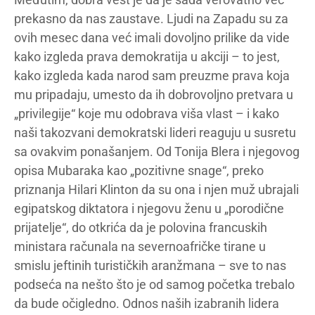
prekasno da nas zaustave. Ljudi na Zapadu su za
ovih mesec dana već imali dovoljno prilike da vide
kako izgleda prava demokratija u akciji – to jest,
kako izgleda kada narod sam preuzme prava koja
mu pripadaju, umesto da ih dobrovoljno pretvara u
„privilegije“ koje mu odobrava viša vlast – i kako
naši takozvani demokratski lideri reaguju u susretu
sa ovakvim ponašanjem. Od Tonija Blera i njegovog
opisa Mubaraka kao „pozitivne snage“, preko
priznanja Hilari Klinton da su ona i njen muž ubrajali
egipatskog diktatora i njegovu ženu u „porodične
prijatelje“, do otkrića da je polovina francuskih
ministara računala na severnoafričke tirane u
smislu jeftinih turističkih aranžmana – sve to nas
podseća na nešto što je od samog početka trebalo
da bude očigledno. Odnos naših izabranih lidera