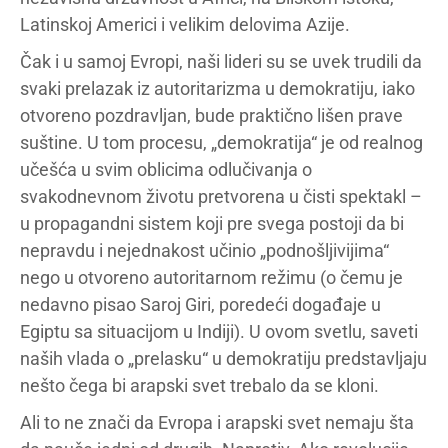
Latinskoj Americi i velikim delovima Azije.
Čak i u samoj Evropi, naši lideri su se uvek trudili da
svaki prelazak iz autoritarizma u demokratiju, iako
otvoreno pozdravljan, bude praktično lišen prave
suštine. U tom procesu, „demokratija“ je od realnog
učešća u svim oblicima odlučivanja o
svakodnevnom životu pretvorena u čisti spektakl –
u propagandni sistem koji pre svega postoji da bi
nepravdu i nejednakost učinio „podnošljivijima“
nego u otvoreno autoritarnom režimu (o čemu je
nedavno pisao Saroj Giri, poredeći događaje u
Egiptu sa situacijom u Indiji). U ovom svetlu, saveti
naših vlada o „prelasku“ u demokratiju predstavljaju
nešto čega bi arapski svet trebalo da se kloni.
Ali to ne znači da Evropa i arapski svet nemaju šta