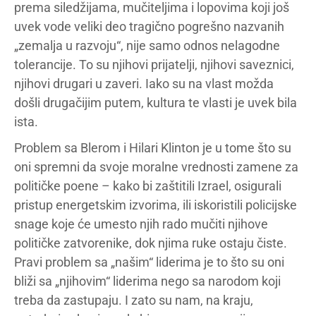
prema siledžijama, mučiteljima i lopovima koji još
uvek vode veliki deo tragično pogrešno nazvanih
„zemalja u razvoju“, nije samo odnos nelagodne
tolerancije. To su njihovi prijatelji, njihovi saveznici,
njihovi drugari u zaveri. Iako su na vlast možda
došli drugačijim putem, kultura te vlasti je uvek bila
ista.
Problem sa Blerom i Hilari Klinton je u tome što su
oni spremni da svoje moralne vrednosti zamene za
političke poene – kako bi zaštitili Izrael, osigurali
pristup energetskim izvorima, ili iskoristili policijske
snage koje će umesto njih rado mučiti njihove
političke zatvorenike, dok njima ruke ostaju čiste.
Pravi problem sa „našim“ liderima je to što su oni
bliži sa „njihovim“ liderima nego sa narodom koji
treba da zastupaju. I zato su nam, na kraju,