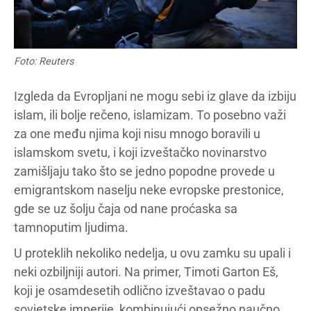
Foto: Reuters
Izgleda da Evropljani ne mogu sebi iz glave da izbiju
islam, ili bolje rečeno, islamizam. To posebno važi
za one među njima koji nisu mnogo boravili u
islamskom svetu, i koji izveštačko novinarstvo
zamišljaju tako što se jedno popodne provede u
emigrantskom naselju neke evropske prestonice,
gde se uz šolju čaja od nane proćaska sa
tamnoputim ljudima.
U proteklih nekoliko nedelja, u ovu zamku su upali i
neki ozbiljniji autori. Na primer, Timoti Garton Eš,
koji je osamdesetih odlično izveštavao o padu
sovjetske imperije, kombinujući opsežno naučno