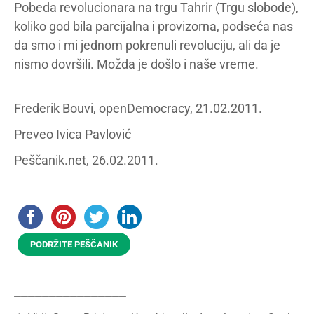
Pobeda revolucionara na trgu Tahrir (Trgu slobode),
koliko god bila parcijalna i provizorna, podseća nas
da smo i mi jednom pokrenuli revoluciju, ali da je
nismo dovršili. Možda je došlo i naše vreme.
Frederik Bouvi, openDemocracy, 21.02.2011.
Preveo Ivica Pavlović
Peščanik.net, 26.02.2011.
PODRŽITE PEŠČANIK
________________