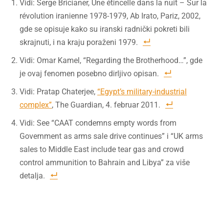
Vidi: Serge Bricianer, Une étincelle dans la nuit – Sur la
révolution iranienne 1978-1979, Ab Irato, Pariz, 2002,
gde se opisuje kako su iranski radnički pokreti bili
skrajnuti, i na kraju poraženi 1979.
Vidi: Omar Kamel, “Regarding the Brotherhood…”, gde
je ovaj fenomen posebno dirljivo opisan.
Vidi: Pratap Chaterjee,
“Egypt’s military-industrial
complex”
, The Guardian, 4. februar 2011.
Vidi: See “CAAT condemns empty words from
Government as arms sale drive continues” i “UK arms
sales to Middle East include tear gas and crowd
control ammunition to Bahrain and Libya” za više
detalja.