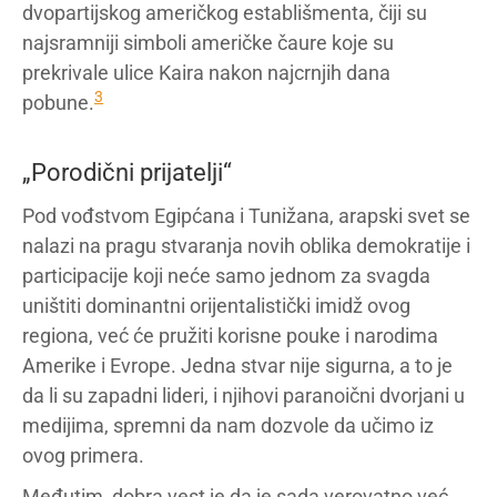
dvopartijskog američkog establišmenta, čiji su
najsramniji simboli američke čaure koje su
prekrivale ulice Kaira nakon najcrnjih dana
3
pobune.
„Porodični prijatelji“
Pod vođstvom Egipćana i Tunižana, arapski svet se
nalazi na pragu stvaranja novih oblika demokratije i
participacije koji neće samo jednom za svagda
uništiti dominantni orijentalistički imidž ovog
regiona, već će pružiti korisne pouke i narodima
Amerike i Evrope. Jedna stvar nije sigurna, a to je
da li su zapadni lideri, i njihovi paranoični dvorjani u
medijima, spremni da nam dozvole da učimo iz
ovog primera.
Međutim, dobra vest je da je sada verovatno već