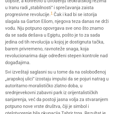
uopšte, a konretno u uvođenju teokratskog režima
u Iranu radi „stabilnosti“ i sprečavanja zaista
1
progresivne revolucije.
Čak i kad bi se istorija
slagala sa Garton Ešom, njegova teza danas ne drži
vodu. Nju potpuno opovrgava sve ono što znamo
da se sada dešava u Egiptu, pošto je to za sada
jedina od tih revolucija u kojoj je dostignuta tačka,
barem privremeno, ravnoteže snaga, koja
revolucionarima daje određeni stepen kontrole nad
događajima.
Svi izveštaji saglasni su u tome da na oslobođenoj
„arapskoj ulici“ izostaju impulsi da se pojuri natrag u
autoritarno moralističko zlatno doba, u
srednjevekovni zabavni park iz orijentalističkih
sanjarenja, već da postoji jasna volja za stvaranjem
potpuno nove vrste društva, čiji je simbol i
otelotvorenje bila okupacija Tahrir trga. Rezultat je,