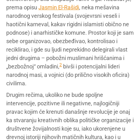
prema opisu
Jasmin El-Rašidi
, neka mešavina
narodnog verskog festivala (svojevrsni veseli i
haotični karneval, kakav rigidni islamisti obično ne
podnose) i anarhističke komune. Prostor koji je sam
sebe organizovao, obezbeđivao, kontrolisao i
reciklirao, i gde su ljudi neprekidno delegirali vlast
jedni drugima – pobožni muslimani hrišćanima i
2
„bezbožnoj“ omladini,
bivši i potencijalni lideri
narodnoj masi, a vojnici (do prilično visokih oficira)
civilima.
Drugim rečima, ukoliko ne bude spoljne
intervencije, pozitivne ili negativne, najlogičniji
pravac kojim će krenuti današnje revolucije je onaj
ka stvaranju kreativnih oblika političke organizacije i
društvene žovijalnosti koje su, iako ukorenjene u
drevnoj istoriji njihovih matičnih kultura, kao i u