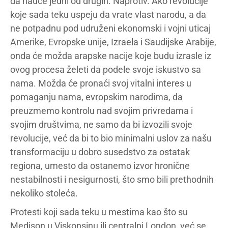
da nauče jedni od drugih. Naprotiv. Ako revolucije
koje sada teku uspeju da vrate vlast narodu, a da
ne potpadnu pod udruženi ekonomski i vojni uticaj
Amerike, Evropske unije, Izraela i Saudijske Arabije,
onda će možda arapske nacije koje budu izrasle iz
ovog procesa želeti da podele svoje iskustvo sa
nama. Možda će pronaći svoj vitalni interes u
pomaganju nama, evropskim narodima, da
preuzmemo kontrolu nad svojim privredama i
svojim društvima, ne samo da bi izvozili svoje
revolucije, već da bi to bio minimalni uslov za našu
transformaciju u dobro susedstvo za ostatak
regiona, umesto da ostanemo izvor hronične
nestabilnosti i nesigurnosti, što smo bili prethodnih
nekoliko stoleća.
Protesti koji sada teku u mestima kao što su
Medison u Viskonsinu ili centralni London, već se