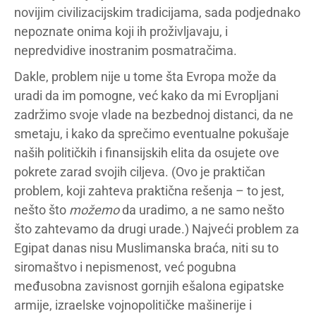
novijim civilizacijskim tradicijama, sada podjednako
nepoznate onima koji ih proživljavaju, i
nepredvidive inostranim posmatračima.
Dakle, problem nije u tome šta Evropa može da
uradi da im pomogne, već kako da mi Evropljani
zadržimo svoje vlade na bezbednoj distanci, da ne
smetaju, i kako da sprečimo eventualne pokušaje
naših političkih i finansijskih elita da osujete ove
pokrete zarad svojih ciljeva. (Ovo je praktičan
problem, koji zahteva praktična rešenja – to jest,
nešto što
možemo
da uradimo, a ne samo nešto
što zahtevamo da drugi urade.) Najveći problem za
Egipat danas nisu Muslimanska braća, niti su to
siromaštvo i nepismenost, već pogubna
međusobna zavisnost gornjih ešalona egipatske
armije, izraelske vojnopolitičke mašinerije i