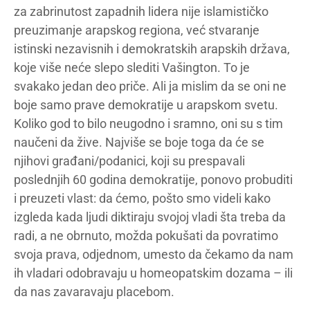
za zabrinutost zapadnih lidera nije islamističko
preuzimanje arapskog regiona, već stvaranje
istinski nezavisnih i demokratskih arapskih država,
koje više neće slepo slediti Vašington. To je
svakako jedan deo priče. Ali ja mislim da se oni ne
boje samo prave demokratije u arapskom svetu.
Koliko god to bilo neugodno i sramno, oni su s tim
naučeni da žive. Najviše se boje toga da će se
njihovi građani/podanici, koji su prespavali
poslednjih 60 godina demokratije, ponovo probuditi
i preuzeti vlast: da ćemo, pošto smo videli kako
izgleda kada ljudi diktiraju svojoj vladi šta treba da
radi, a ne obrnuto, možda pokušati da povratimo
svoja prava, odjednom, umesto da čekamo da nam
ih vladari odobravaju u homeopatskim dozama – ili
da nas zavaravaju placebom.