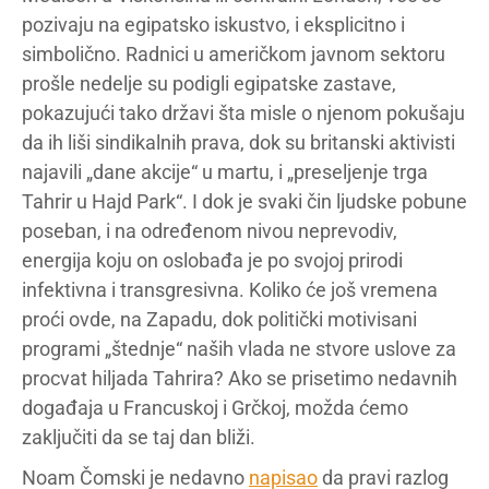
pozivaju na egipatsko iskustvo, i eksplicitno i
simbolično. Radnici u američkom javnom sektoru
prošle nedelje su podigli egipatske zastave,
pokazujući tako državi šta misle o njenom pokušaju
da ih liši sindikalnih prava, dok su britanski aktivisti
najavili „dane akcije“ u martu, i „preseljenje trga
Tahrir u Hajd Park“. I dok je svaki čin ljudske pobune
poseban, i na određenom nivou neprevodiv,
energija koju on oslobađa je po svojoj prirodi
infektivna i transgresivna. Koliko će još vremena
proći ovde, na Zapadu, dok politički motivisani
programi „štednje“ naših vlada ne stvore uslove za
procvat hiljada Tahrira? Ako se prisetimo nedavnih
događaja u Francuskoj i Grčkoj, možda ćemo
zaključiti da se taj dan bliži.
Noam Čomski je nedavno
napisao
da pravi razlog