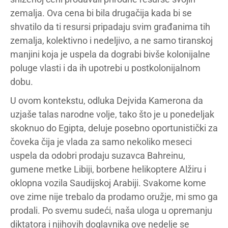
zemalja. Ova cena bi bila drugačija kada bi se
shvatilo da ti resursi pripadaju svim građanima tih
zemalja, kolektivno i nedeljivo, a ne samo tiranskoj
manjini koja je uspela da dograbi bivše kolonijalne
poluge vlasti i da ih upotrebi u postkolonijalnom
dobu.
U ovom kontekstu, odluka Dejvida Kamerona da
uzjaše talas narodne volje, tako što je u ponedeljak
skoknuo do Egipta, deluje posebno oportunistički za
čoveka čija je vlada za samo nekoliko meseci
uspela da odobri prodaju suzavca Bahreinu,
gumene metke Libiji, borbene helikoptere Alžiru i
oklopna vozila Saudijskoj Arabiji. Svakome kome
ove zime nije trebalo da prodamo oružje, mi smo ga
prodali. Po svemu sudeći, naša uloga u opremanju
diktatora i njihovih doglavnika ove nedelje se