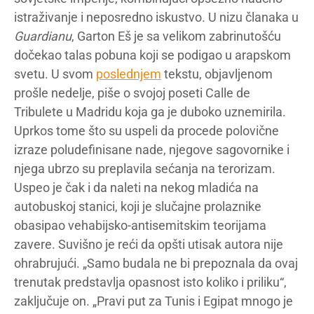
istraživanje i neposredno iskustvo. U nizu članaka u
Guardianu
, Garton Eš je sa velikom zabrinutošću
dočekao talas pobuna koji se podigao u arapskom
svetu. U svom
poslednjem
tekstu, objavljenom
prošle nedelje, piše o svojoj poseti Calle de
Tribulete u Madridu koja ga je duboko uznemirila.
Uprkos tome što su uspeli da procede polovične
izraze poludefinisane nade, njegove sagovornike i
njega ubrzo su preplavila sećanja na terorizam.
Uspeo je čak i da naleti na nekog mladića na
autobuskoj stanici, koji je slučajne prolaznike
obasipao vehabijsko-antisemitskim teorijama
zavere. Suvišno je reći da opšti utisak autora nije
ohrabrujući. „Samo budala ne bi prepoznala da ovaj
trenutak predstavlja opasnost isto koliko i priliku“,
zaključuje on. „Pravi put za Tunis i Egipat mnogo je