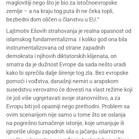
maglovitiji nego što je bio za istočnoevropske
zemlje – a na kraju tog puta ih ne čeka topli,
bezbedni dom oličen u članstvu u EU.“
Lajtmotiv Ešovih strahovanja je realna opasnost od
islamskog fundamentalizma. I koliko god ona bila
instrumentalizovana od strane zapadnih
demokrata i njihovih diktatorskih klijenata, on
smatra da je dužnost Evrope da sada nešto uradi
kako bi sprečila dalje širenje tog zla. Bez evropske
pomoći i vođstva, današnji nemiri u arapskom
susedstvu verovatno će dovesti na vlast režime koji
će još više ugnjetavati svoje stanovništvo, a za
Evropu biti još opasniji nego prethodni. Problem sa
ovim scenarijom nije samo u tome što se oslanja
na pogrešno tumačenje istorije, koje umanjuje ili
ignoriše ulogu zapadnih sila u jačanju islamizma