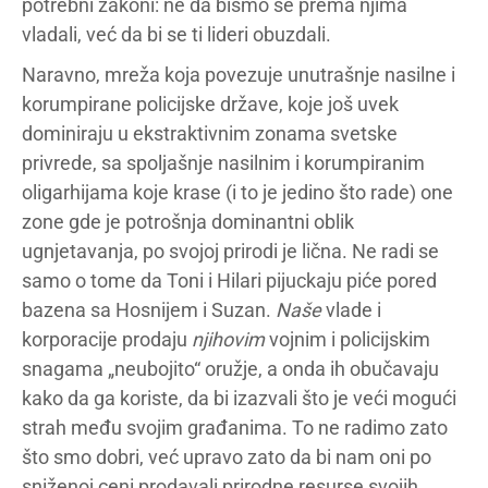
potrebni zakoni: ne da bismo se prema njima
vladali, već da bi se ti lideri obuzdali.
Naravno, mreža koja povezuje unutrašnje nasilne i
korumpirane policijske države, koje još uvek
dominiraju u ekstraktivnim zonama svetske
privrede, sa spoljašnje nasilnim i korumpiranim
oligarhijama koje krase (i to je jedino što rade) one
zone gde je potrošnja dominantni oblik
ugnjetavanja, po svojoj prirodi je lična. Ne radi se
samo o tome da Toni i Hilari pijuckaju piće pored
bazena sa Hosnijem i Suzan.
Naše
vlade i
korporacije prodaju
njihovim
vojnim i policijskim
snagama „neubojito“ oružje, a onda ih obučavaju
kako da ga koriste, da bi izazvali što je veći mogući
strah među svojim građanima. To ne radimo zato
što smo dobri, već upravo zato da bi nam oni po
sniženoj ceni prodavali prirodne resurse svojih