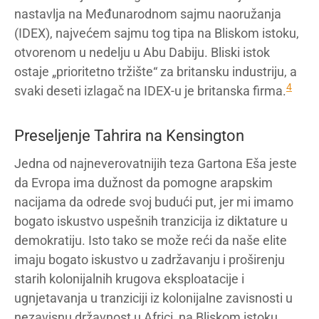
nastavlja na Međunarodnom sajmu naoružanja
(IDEX), najvećem sajmu tog tipa na Bliskom istoku,
otvorenom u nedelju u Abu Dabiju. Bliski istok
ostaje „prioritetno tržište“ za britansku industriju, a
4
svaki deseti izlagač na IDEX-u je britanska firma.
Preseljenje Tahrira na Kensington
Jedna od najneverovatnijih teza Gartona Eša jeste
da Evropa ima dužnost da pomogne arapskim
nacijama da odrede svoj budući put, jer mi imamo
bogato iskustvo uspešnih tranzicija iz diktature u
demokratiju. Isto tako se može reći da naše elite
imaju bogato iskustvo u zadržavanju i proširenju
starih kolonijalnih krugova eksploatacije i
ugnjetavanja u tranziciji iz kolonijalne zavisnosti u
nezavisnu državnost u Africi, na Bliskom istoku,