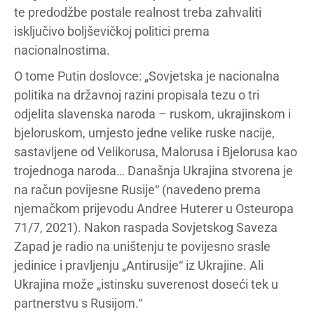
te predodžbe postale realnost treba zahvaliti
isključivo boljševičkoj politici prema
nacionalnostima.
O tome Putin doslovce: „Sovjetska je nacionalna
politika na državnoj razini propisala tezu o tri
odjelita slavenska naroda – ruskom, ukrajinskom i
bjeloruskom, umjesto jedne velike ruske nacije,
sastavljene od Velikorusa, Malorusa i Bjelorusa kao
trojednoga naroda… Današnja Ukrajina stvorena je
na račun povijesne Rusije“ (navedeno prema
njemačkom prijevodu Andree Huterer u Osteuropa
71/7, 2021). Nakon raspada Sovjetskog Saveza
Zapad je radio na uništenju te povijesno srasle
jedinice i pravljenju „Antirusije“ iz Ukrajine. Ali
Ukrajina može „istinsku suverenost doseći tek u
partnerstvu s Rusijom.“