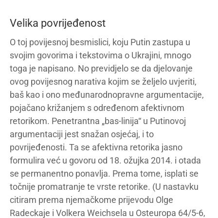
Velika povrijeđenost
O toj povijesnoj besmislici, koju Putin zastupa u
svojim govorima i tekstovima o Ukrajini, mnogo
toga je napisano. No previdjelo se da djelovanje
ovog povijesnog narativa kojim se željelo uvjeriti,
baš kao i ono međunarodnopravne argumentacije,
pojačano križanjem s određenom afektivnom
retorikom. Penetrantna „bas-linija“ u Putinovoj
argumentaciji jest snažan osjećaj, i to
povrijeđenosti. Ta se afektivna retorika jasno
formulira već u govoru od 18. ožujka 2014. i otada
se permanentno ponavlja. Prema tome, isplati se
točnije promatranje te vrste retorike. (U nastavku
citiram prema njemačkome prijevodu Olge
Radeckaje i Volkera Weichsela u Osteuropa 64/5-6,