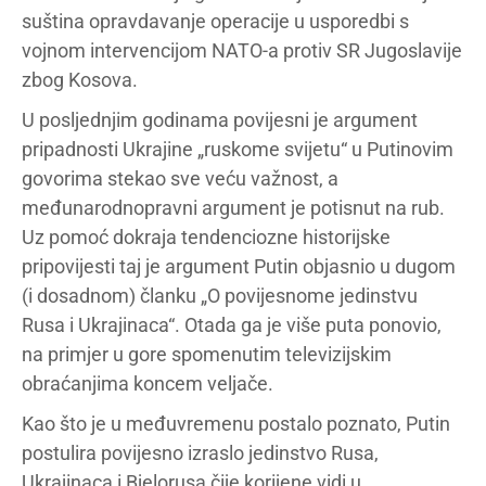
suština opravdavanje operacije u usporedbi s
vojnom intervencijom NATO-a protiv SR Jugoslavije
zbog Kosova.
U posljednjim godinama povijesni je argument
pripadnosti Ukrajine „ruskome svijetu“ u Putinovim
govorima stekao sve veću važnost, a
međunarodnopravni argument je potisnut na rub.
Uz pomoć dokraja tendenciozne historijske
pripovijesti taj je argument Putin objasnio u dugom
(i dosadnom) članku „O povijesnome jedinstvu
Rusa i Ukrajinaca“. Otada ga je više puta ponovio,
na primjer u gore spomenutim televizijskim
obraćanjima koncem veljače.
Kao što je u međuvremenu postalo poznato, Putin
postulira povijesno izraslo jedinstvo Rusa,
Ukrajinaca i Bjelorusa čije korijene vidi u