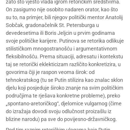
zato što vješto vlada igrom retoričkim sredstvima.
On zasigurno nije osobito nadaren orator, kao što
su to, na primjer, bili njegov politički mentor Anatolij
Sobčak, gradonačelnik St. Petersburga u
devedesetima ili Boris Jeljcin u prvim godinama
svoje političke karijere. Putinova se retorika odlikuje
stilističkom mnogostranošću i argumentativnom
fleksibilnošću. Prema situaciji, adresatu i kontekstu
taj se retorički eklekticizam različito konkretizira, u
govorima čiji je raspon veoma širok: od
tehnokratskog (tu se Putin stilizira kao znalac sklon
djelu koji posjeduje široko znanje na svim političkim
područjima te rješava konkretne probleme), preko
„spontano-aretoričkog“, djelomice vulgarnog (čime
do izražaja dovodi svoju odlučnost proizašlu iz
blizine narodu) pa sve do povijesno-državničkog.
Pod tim raznim retoričkim ulogama koje Putin