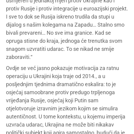
usmjeren u jednakoj mjeri protiv Ukrajine kao i
protiv Rusije i protiv integracije u euroazijski projekt.
I sve to dok se Rusija iskreno trudila da stupi u
dijalog s našim kolegama na Zapadu… Stalno smo
bivali prevareni… No sve ima granice. Kad se
opruga stisne do kraja, jednoga će trenutka svom
snagom uzvratiti udarac. To se nikad ne smije
zaboraviti.“
Ovdje se već jasno pokazuje motivacija za ratnu
operaciju u Ukrajini koja traje od 2014., a u
posljednjim tjednima dramatično eskalira: to je
osjećaj samoobrane protiv predugo trpljenoga
vrijeđanja Rusije, osjećaj koji Putin sam
otjelotvoruje izravnim jezikom kojim se simulira
autentičnost. U tome kontekstu, u kojemu imperija
uzvraća udarac, Ukrajina ne može biti nikakav
politički subjekt koji agira samostalno, budući da je