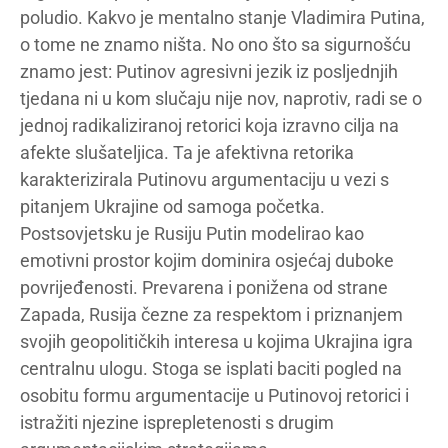
poludio. Kakvo je mentalno stanje Vladimira Putina,
o tome ne znamo ništa. No ono što sa sigurnošću
znamo jest: Putinov agresivni jezik iz posljednjih
tjedana ni u kom slučaju nije nov, naprotiv, radi se o
jednoj radikaliziranoj retorici koja izravno cilja na
afekte slušateljica. Ta je afektivna retorika
karakterizirala Putinovu argumentaciju u vezi s
pitanjem Ukrajine od samoga početka.
Postsovjetsku je Rusiju Putin modelirao kao
emotivni prostor kojim dominira osjećaj duboke
povrijeđenosti. Prevarena i ponižena od strane
Zapada, Rusija čezne za respektom i priznanjem
svojih geopolitičkih interesa u kojima Ukrajina igra
centralnu ulogu. Stoga se isplati baciti pogled na
osobitu formu argumentacije u Putinovoj retorici i
istražiti njezine isprepletenosti s drugim