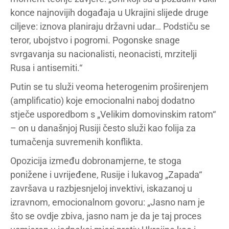
konce najnovijih događaja u Ukrajini slijede druge
ciljeve: iznova planiraju državni udar… Podstiču se
teror, ubojstvo i pogromi. Pogonske snage
svrgavanja su nacionalisti, neonacisti, mrzitelji
Rusa i antisemiti.“
Putin se tu služi veoma heterogenim proširenjem
(amplificatio) koje emocionalni naboj dodatno
stječe usporedbom s „Velikim domovinskim ratom“
– on u današnjoj Rusiji često služi kao folija za
tumačenja suvremenih konflikta.
Opozicija između dobronamjerne, te stoga
ponižene i uvrijeđene, Rusije i lukavog „Zapada“
završava u razbjesnjeloj invektivi, iskazanoj u
izravnom, emocionalnom govoru: „Jasno nam je
što se ovdje zbiva, jasno nam je da je taj proces