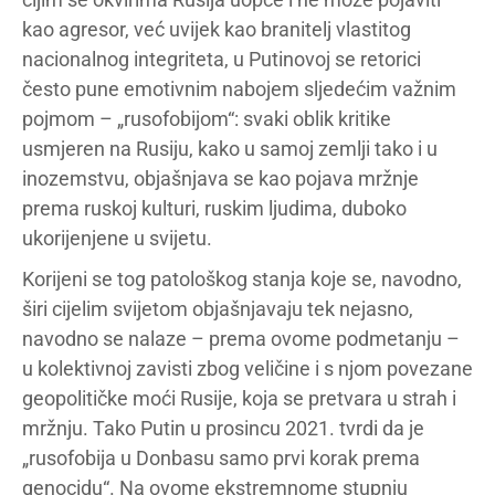
kao agresor, već uvijek kao branitelj vlastitog
nacionalnog integriteta, u Putinovoj se retorici
često pune emotivnim nabojem sljedećim važnim
pojmom – „rusofobijom“: svaki oblik kritike
usmjeren na Rusiju, kako u samoj zemlji tako i u
inozemstvu, objašnjava se kao pojava mržnje
prema ruskoj kulturi, ruskim ljudima, duboko
ukorijenjene u svijetu.
Korijeni se tog patološkog stanja koje se, navodno,
širi cijelim svijetom objašnjavaju tek nejasno,
navodno se nalaze – prema ovome podmetanju –
u kolektivnoj zavisti zbog veličine i s njom povezane
geopolitičke moći Rusije, koja se pretvara u strah i
mržnju. Tako Putin u prosincu 2021. tvrdi da je
„rusofobija u Donbasu samo prvi korak prema
genocidu“. Na ovome ekstremnome stupnju