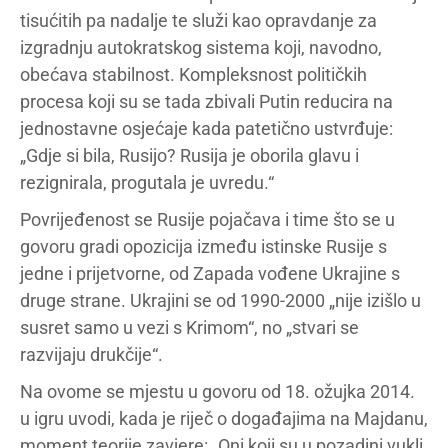
tisućitih pa nadalje te služi kao opravdanje za
izgradnju autokratskog sistema koji, navodno,
obećava stabilnost. Kompleksnost političkih
procesa koji su se tada zbivali Putin reducira na
jednostavne osjećaje kada patetično ustvrđuje:
„Gdje si bila, Rusijo? Rusija je oborila glavu i
rezignirala, progutala je uvredu.“
Povrijeđenost se Rusije pojačava i time što se u
govoru gradi opozicija između istinske Rusije s
jedne i prijetvorne, od Zapada vođene Ukrajine s
druge strane. Ukrajini se od 1990-2000 „nije izišlo u
susret samo u vezi s Krimom“, no „stvari se
razvijaju drukčije“.
Na ovome se mjestu u govoru od 18. ožujka 2014.
u igru uvodi, kada je riječ o događajima na Majdanu,
moment teorije zavjere: „Oni koji su u pozadini vukli