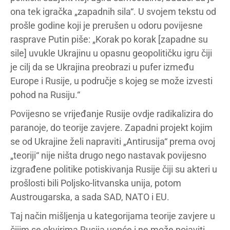
ona tek igračka „zapadnih sila“. U svojem tekstu od
prošle godine koji je prerušen u odoru povijesne
rasprave Putin piše: „Korak po korak [zapadne su
sile] uvukle Ukrajinu u opasnu geopolitičku igru čiji
je cilj da se Ukrajina preobrazi u pufer između
Europe i Rusije, u područje s kojeg se može izvesti
pohod na Rusiju.“
Povijesno se vrijeđanje Rusije ovdje radikalizira do
paranoje, do teorije zavjere. Zapadni projekt kojim
se od Ukrajine želi napraviti „Antirusija“ prema ovoj
„teoriji“ nije ništa drugo nego nastavak povijesno
izgrađene politike potiskivanja Rusije čiji su akteri u
prošlosti bili Poljsko-litvanska unija, potom
Austrougarska, a sada SAD, NATO i EU.
Taj način mišljenja u kategorijama teorije zavjere u
čijim se okvirima Rusija uopće i ne može pojaviti