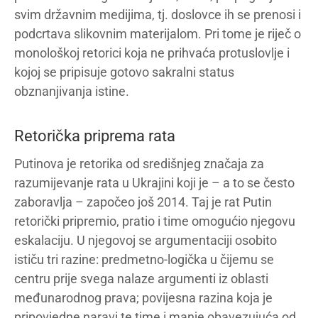
svim državnim medijima, tj. doslovce ih se prenosi i
podcrtava slikovnim materijalom. Pri tome je riječ o
monološkoj retorici koja ne prihvaća protuslovlje i
kojoj se pripisuje gotovo sakralni status
obznanjivanja istine.
Retorička priprema rata
Putinova je retorika od središnjeg značaja za
razumijevanje rata u Ukrajini koji je – a to se često
zaboravlja – započeo još 2014. Taj je rat Putin
retorički pripremio, pratio i time omogućio njegovu
eskalaciju. U njegovoj se argumentaciji osobito
ističu tri razine: predmetno-logička u čijemu se
centru prije svega nalaze argumenti iz oblasti
međunarodnog prava; povijesna razina koja je
pripovjedne naravi te time i manje obavezujuća od