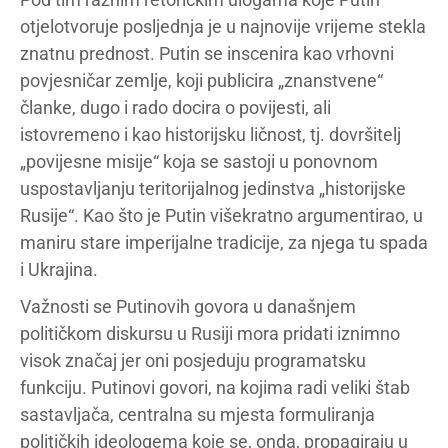
otjelotvoruje posljednja je u najnovije vrijeme stekla
znatnu prednost. Putin se inscenira kao vrhovni
povjesničar zemlje, koji publicira „znanstvene“
članke, dugo i rado docira o povijesti, ali
istovremeno i kao historijsku ličnost, tj. dovršitelj
„povijesne misije“ koja se sastoji u ponovnom
uspostavljanju teritorijalnog jedinstva „historijske
Rusije“. Kao što je Putin višekratno argumentirao, u
maniru stare imperijalne tradicije, za njega tu spada
i Ukrajina.
Važnosti se Putinovih govora u današnjem
političkom diskursu u Rusiji mora pridati iznimno
visok značaj jer oni posjeduju programatsku
funkciju. Putinovi govori, na kojima radi veliki štab
sastavljača, centralna su mjesta formuliranja
političkih ideologema koje se, onda, propagiraju u