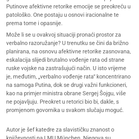
Putinove afektivne retorike emocije se preokreću u
patološko. One postaju u osnovi iracionalne te
prema tome i opasnije.
Može li se u ovakvoj situaciji pronaći prostor za
verbalno razoružanje? U trenutku se čini da brižno
planirana, na osnovu afektivne retorike zasnovana,
eskalacija slijedi brutalno vođenje rata od strane
ruske vojske na zastrašujući način. U isto vrijeme
je, međutim, „verbalno vođenje rata“ koncentrirano
na samoga Putina, dok se drugi važni funkcioneri,
kao na primjer ministra obrane Sergej Šojgu, više
ne pojavljuju. Preokret u retorici bio bi, dakle, s
promjenom govornika u svakom slučaju moguć.
Autor je šef katedre za slavističku znanost o
književnosti na LMU München. Njegova su