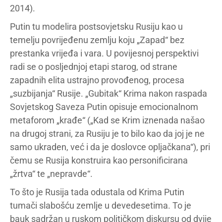
2014).
Putin tu modelira postsovjetsku Rusiju kao u
temelju povrijeđenu zemlju koju „Zapad“ bez
prestanka vrijeđa i vara. U povijesnoj perspektivi
radi se o posljednjoj etapi starog, od strane
zapadnih elita ustrajno provođenog, procesa
„suzbijanja“ Rusije. „Gubitak“ Krima nakon raspada
Sovjetskog Saveza Putin opisuje emocionalnom
metaforom „krađe“ („Kad se Krim iznenada našao
na drugoj strani, za Rusiju je to bilo kao da joj je ne
samo ukraden, već i da je doslovce opljačkana“), pri
čemu se Rusija konstruira kao personificirana
„žrtva“ te „nepravde“.
To što je Rusija tada odustala od Krima Putin
tumači slabošću zemlje u devedesetima. To je
bauk sadržan u ruskom političkom diskursu od dvije