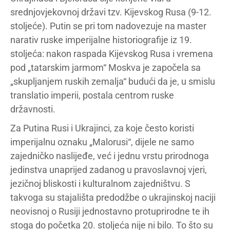
srednjovjekovnoj državi tzv. Kijevskog Rusa (9-12.
stoljeće). Putin se pri tom nadovezuje na master
narativ ruske imperijalne historiografije iz 19.
stoljeća: nakon raspada Kijevskog Rusa i vremena
pod „tatarskim jarmom“ Moskva je započela sa
„skupljanjem ruskih zemalja“ budući da je, u smislu
translatio imperii, postala centrom ruske
državnosti.
Za Putina Rusi i Ukrajinci, za koje često koristi
imperijalnu oznaku „Malorusi“, dijele ne samo
zajedničko naslijeđe, već i jednu vrstu prirodnoga
jedinstva unaprijed zadanog u pravoslavnoj vjeri,
jezičnoj bliskosti i kulturalnom zajedništvu. S
takvoga su stajališta predodžbe o ukrajinskoj naciji
neovisnoj o Rusiji jednostavno protuprirodne te ih
stoga do početka 20. stoljeća nije ni bilo. To što su