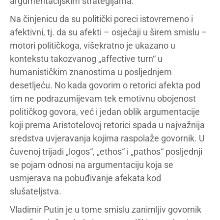
argumentacijskim strategijama.
Na činjenicu da su politički poreci istovremeno i
afektivni, tj. da su afekti – osjećaji u širem smislu –
motori političkoga, višekratno je ukazano u
kontekstu takozvanog „affective turn“ u
humanističkim znanostima u posljednjem
desetljeću. No kada govorim o retorici afekta pod
tim ne podrazumijevam tek emotivnu obojenost
političkog govora, već i jedan oblik argumentacije
koji prema Aristotelovoj retorici spada u najvažnija
sredstva uvjeravanja kojima raspolaže govornik. U
čuvenoj trijadi „logos“, „ethos“ i „pathos“ posljednji
se pojam odnosi na argumentaciju koja se
usmjerava na pobuđivanje afekata kod
slušateljstva.
Vladimir Putin je u tome smislu zanimljiv govornik