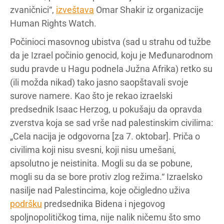
zvaničnici“,
izveštava
Omar Shakir iz organizacije
Human Rights Watch.
Počinioci masovnog ubistva (sad u strahu od tužbe
da je Izrael počinio genocid, koju je Međunarodnom
sudu pravde u Hagu podnela Južna Afrika) retko su
(ili možda nikad) tako jasno saopštavali svoje
surove namere. Kao što je rekao izraelski
predsednik Isaac Herzog, u pokušaju da opravda
zverstva koja se sad vrše nad palestinskim civilima:
„Cela nacija je odgovorna [za 7. oktobar]. Priča o
civilima koji nisu svesni, koji nisu umešani,
apsolutno je neistinita. Mogli su da se pobune,
mogli su da se bore protiv zlog režima.“ Izraelsko
nasilje nad Palestincima, koje očigledno uživa
podršku
predsednika Bidena i njegovog
spoljnopolitičkog tima, nije nalik ničemu što smo