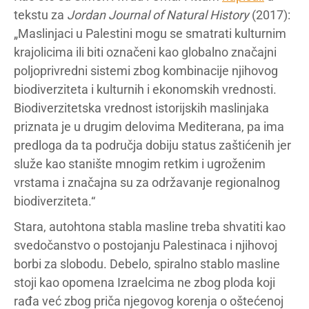
tekstu za
Jordan Journal of Natural History
(2017):
„Maslinjaci u Palestini mogu se smatrati kulturnim
krajolicima ili biti označeni kao globalno značajni
poljoprivredni sistemi zbog kombinacije njihovog
biodiverziteta i kulturnih i ekonomskih vrednosti.
Biodiverzitetska vrednost istorijskih maslinjaka
priznata je u drugim delovima Mediterana, pa ima
predloga da ta područja dobiju status zaštićenih jer
služe kao stanište mnogim retkim i ugroženim
vrstama i značajna su za održavanje regionalnog
biodiverziteta.“
Stara, autohtona stabla masline treba shvatiti kao
svedočanstvo o postojanju Palestinaca i njihovoj
borbi za slobodu. Debelo, spiralno stablo masline
stoji kao opomena Izraelcima ne zbog ploda koji
rađa već zbog priča njegovog korenja o oštećenoj