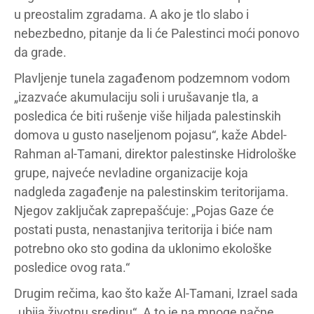
u preostalim zgradama. A ako je tlo slabo i
nebezbedno, pitanje da li će Palestinci moći ponovo
da grade.
Plavljenje tunela zagađenom podzemnom vodom
„izazvaće akumulaciju soli i urušavanje tla, a
posledica će biti rušenje više hiljada palestinskih
domova u gusto naseljenom pojasu“, kaže Abdel-
Rahman al-Tamani, direktor palestinske Hidrološke
grupe, najveće nevladine organizacije koja
nadgleda zagađenje na palestinskim teritorijama.
Njegov zaključak zaprepašćuje: „Pojas Gaze će
postati pusta, nenastanjiva teritorija i biće nam
potrebno oko sto godina da uklonimo ekološke
posledice ovog rata.“
Drugim rečima, kao što kaže Al-Tamani, Izrael sada
„ubija životnu sredinu“. A to je na mnoge načne