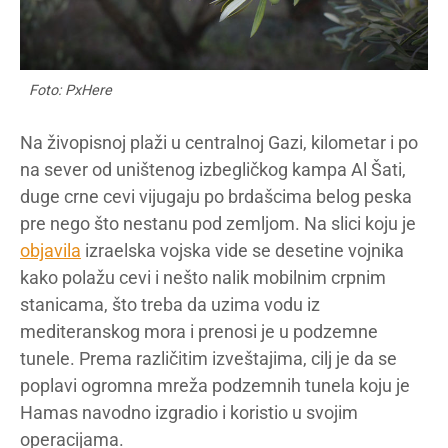
Foto: PxHere
Na živopisnoj plaži u centralnoj Gazi, kilometar i po
na sever od uništenog izbegličkog kampa Al Šati,
duge crne cevi vijugaju po brdašcima belog peska
pre nego što nestanu pod zemljom. Na slici koju je
objavila
izraelska vojska vide se desetine vojnika
kako polažu cevi i nešto nalik mobilnim crpnim
stanicama, što treba da uzima vodu iz
mediteranskog mora i prenosi je u podzemne
tunele. Prema različitim izveštajima, cilj je da se
poplavi ogromna mreža podzemnih tunela koju je
Hamas navodno izgradio i koristio u svojim
operacijama.