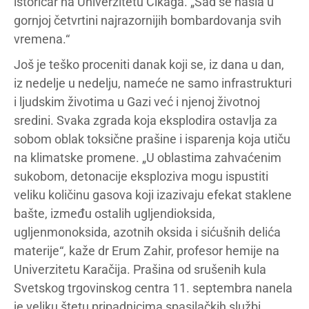
istoričar na Univerzitetu Čikaga. „Sad se našla u
gornjoj četvrtini najrazornijih bombardovanja svih
vremena.“
Još je teško proceniti danak koji se, iz dana u dan,
iz nedelje u nedelju, nameće ne samo infrastrukturi
i ljudskim životima u Gazi već i njenoj životnoj
sredini. Svaka zgrada koja eksplodira ostavlja za
sobom oblak toksične prašine i isparenja koja utiču
na klimatske promene. „U oblastima zahvaćenim
sukobom, detonacije eksploziva mogu ispustiti
veliku količinu gasova koji izazivaju efekat staklene
bašte, između ostalih ugljendioksida,
ugljenmonoksida, azotnih oksida i sićušnih delića
materije“, kaže dr Erum Zahir, profesor hemije na
Univerzitetu Karačija. Prašina od srušenih kula
Svetskog trgovinskog centra 11. septembra nanela
je veliku štetu pripadnicima spasilačkih službi.