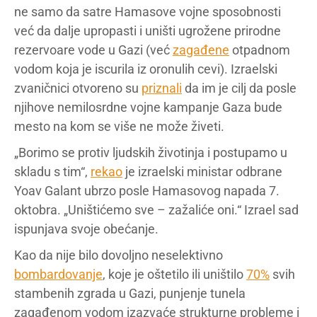
ne samo da satre Hamasove vojne sposobnosti
već da dalje upropasti i uništi ugrožene prirodne
rezervoare vode u Gazi (već
zagađene
otpadnom
vodom koja je iscurila iz oronulih cevi). Izraelski
zvaničnici otvoreno su
priznali
da im je cilj da posle
njihove nemilosrdne vojne kampanje Gaza bude
mesto na kom se više ne može živeti.
„Borimo se protiv ljudskih životinja i postupamo u
skladu s tim“,
rekao
je izraelski ministar odbrane
Yoav Galant ubrzo posle Hamasovog napada 7.
oktobra. „Uništićemo sve – zažaliće oni.“ Izrael sad
ispunjava svoje obećanje.
Kao da nije bilo dovoljno neselektivno
bombardovanje
, koje je oštetilo ili uništilo
70%
svih
stambenih zgrada u Gazi, punjenje tunela
zagađenom vodom izazvaće strukturne probleme i