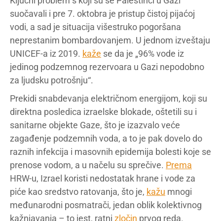
Ključni problem s koji su se Palestinci u Gazi
suočavali i pre 7. oktobra je pristup čistoj pijaćoj
vodi, a sad je situacija višestruko pogoršana
neprestanim bombardovanjem. U jednom izveštaju
UNICEF-a iz 2019.
kaže
se da je „96% vode iz
jedinog podzemnog rezervoara u Gazi nepodobno
za ljudsku potrošnju“.
Prekidi snabdevanja električnom energijom, koji su
direktna posledica izraelske blokade, oštetili su i
sanitarne objekte Gaze, što je izazvalo veće
zagađenje podzemnih voda, a to je pak dovelo do
raznih infekcija i masovnih epidemija bolesti koje se
prenose vodom, a u načelu su sprečive.
Prema
HRW-u, Izrael koristi nedostatak hrane i vode za
piće kao sredstvo ratovanja, što je,
kažu
mnogi
međunarodni posmatrači, jedan oblik kolektivnog
kažnjavanja – to jest, ratni
zločin
prvog reda.