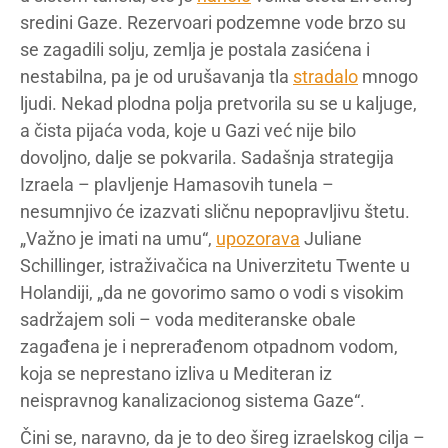
sredini Gaze. Rezervoari podzemne vode brzo su
se zagadili solju, zemlja je postala zasićena i
nestabilna, pa je od urušavanja tla
stradalo
mnogo
ljudi. Nekad plodna polja pretvorila su se u kaljuge,
a čista pijaća voda, koje u Gazi već nije bilo
dovoljno, dalje se pokvarila. Sadašnja strategija
Izraela – plavljenje Hamasovih tunela –
nesumnjivo će izazvati sličnu nepopravljivu štetu.
„Važno je imati na umu“,
upozorava
Juliane
Schillinger, istraživačica na Univerzitetu Twente u
Holandiji, „da ne govorimo samo o vodi s visokim
sadržajem soli – voda mediteranske obale
zagađena je i neprerađenom otpadnom vodom,
koja se neprestano izliva u Mediteran iz
neispravnog kanalizacionog sistema Gaze“.
Čini se, naravno, da je to deo šireg izraelskog cilja –