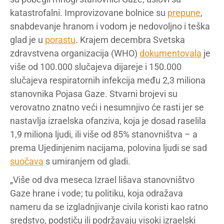
katastrofalni. Improvizovane bolnice su
prepune
,
snabdevanje hranom i vodom je nedovoljno i teška
glad je u
porastu
. Krajem decembra Svetska
zdravstvena organizacija (WHO)
dokumentovala
je
više od 100.000 slučajeva dijareje i 150.000
slučajeva respiratornih infekcija među 2,3 miliona
stanovnika Pojasa Gaze. Stvarni brojevi su
verovatno znatno veći i nesumnjivo će rasti jer se
nastavlja izraelska ofanziva, koja je dosad raselila
1,9 miliona ljudi, ili više od 85% stanovništva – a
prema Ujedinjenim nacijama, polovina ljudi se sad
suočava
s umiranjem od gladi.
„Više od dva meseca Izrael lišava stanovništvo
Gaze hrane i vode; tu politiku, koja odražava
nameru da se izgladnjivanje civila koristi kao ratno
sredstvo, podstiču ili podržavaju visoki izraelski