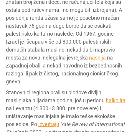
znatan broj žena i dece, ne računajući tela koja su
ostala pod ruševinama i ne mogu biti izbrojana). A
poslednja runda užasa samo je posebno mračan
nastavak 75 godina duge borbe da se osakati
palestinsko kulturno nasleđe. Od 1967. godine
Izrael je iščupao više od 800.000 palestinskih
domaćih stabala masline, nekad da bi napravio
mesta za nova, nelegalna jevrejska
naselja
na
Zapadnoj obali, a nekad navodno iz bezbednosnih
razloga ili pak iz čistog, iracionalnog cionističkog
gneva.
Stanovnici regiona brali su plodove divljih
maslinjaka hiljadama godina, još u periodu
halkolita
na Levantu (4.300–3.300. pre nove ere) i
uništavanje maslinjaka je imalo teške ekološke
posledice. Po
izveštaju
Yale Revew of International