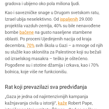
gradova i ubijeno oko pola miliona ljudi.
Kao i savezničke snage u Drugom svetskom ratu,
Izrael ubija neselektivno. Od
ispaljenih
29.000
projektila vazduh-zemlja, 40% su bile nenavođene
bombe
bačene
na gusto naseljene stambene
oblasti. Po proceni Ujedinjenih nacija od kraja
decembra,
70%
svih škola u Gazi – a mnoge od njih
su služile kao skloništa za Palestince koji su bežali
od izraelskog masakra – teško je oštećeno.
Pogođene su i stotine džamija i crkava, kao i 70%
bolnica, koje više ne funkcionišu.
Rat koji prevazilazi sva predviđanja
„Gaza je jedna od najintenzivnijih kampanja
kažnjavanja civila u istoriji“,
kaže
Robert Pape,