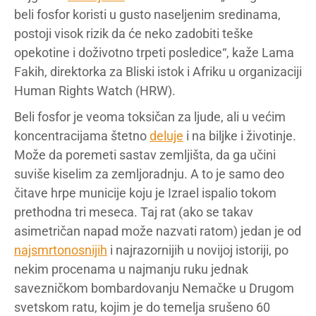
beli fosfor koristi u gusto naseljenim sredinama,
postoji visok rizik da će neko zadobiti teške
opekotine i doživotno trpeti posledice“, kaže Lama
Fakih, direktorka za Bliski istok i Afriku u organizaciji
Human Rights Watch (HRW).
Beli fosfor je veoma toksičan za ljude, ali u većim
koncentracijama štetno
deluje
i na biljke i životinje.
Može da poremeti sastav zemljišta, da ga učini
suviše kiselim za zemljoradnju. A to je samo deo
čitave hrpe municije koju je Izrael ispalio tokom
prethodna tri meseca. Taj rat (ako se takav
asimetričan napad može nazvati ratom) jedan je od
najsmrtonosnijih
i najrazornijih u novijoj istoriji, po
nekim procenama u najmanju ruku jednak
savezničkom bombardovanju Nemačke u Drugom
svetskom ratu, kojim je do temelja srušeno 60