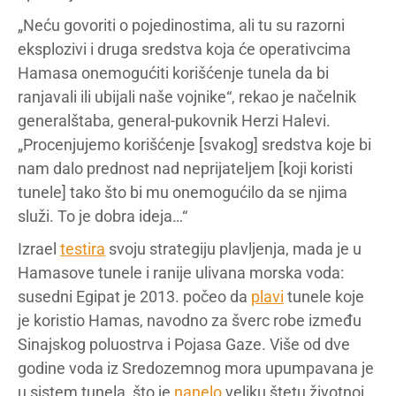
„Neću govoriti o pojedinostima, ali tu su razorni
eksplozivi i druga sredstva koja će operativcima
Hamasa onemogućiti korišćenje tunela da bi
ranjavali ili ubijali naše vojnike“, rekao je načelnik
generalštaba, general-pukovnik Herzi Halevi.
„Procenjujemo korišćenje [svakog] sredstva koje bi
nam dalo prednost nad neprijateljem [koji koristi
tunele] tako što bi mu onemogućilo da se njima
služi. To je dobra ideja…“
Izrael
testira
svoju strategiju plavljenja, mada je u
Hamasove tunele i ranije ulivana morska voda:
susedni Egipat je 2013. počeo da
plavi
tunele koje
je koristio Hamas, navodno za šverc robe između
Sinajskog poluostrva i Pojasa Gaze. Više od dve
godine voda iz Sredozemnog mora upumpavana je
u sistem tunela, što je
nanelo
veliku štetu životnoj