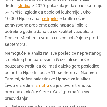
Jedna
studija
iz 2020. pokazala je da spasioci imaju
„41% više izgleda da obole od leukemije“. Oko
10.000 Njujorčana
pretrpelo
je kratkoročne
zdravstvene probleme posle napada i bilo je
potrebno godinu dana da se kvalitet vazduha u
Donjem Menhetnu vrati na nivoe uobičajene pre 11.
septembra.
Nemoguće je analizirati sve posledice neprestanog
izraelskog bombardovanja Gaze, ali se može
pouzdano tvrditi da će imati daleko gore posledice
od onih u Njujorku posle 11. septembra. Nasreen
Tamimi, šefica palestinske Uprave za kvalitet
životne sredine,
smatra
da je u ovom trenutku
procena ekološke štete u Gazi „premašila sva
predviđanja“.