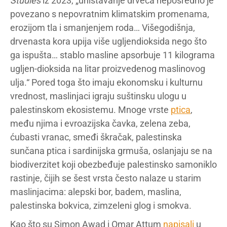
Studies
iz 2023, „uništavanje drveća neposredno je
povezano s nepovratnim klimatskim promenama,
erozijom tla i smanjenjem roda… Višegodišnja,
drvenasta kora upija više ugljendioksida nego što
ga ispušta… stablo masline apsorbuje 11 kilograma
ugljen-dioksida na litar proizvedenog maslinovog
ulja.“ Pored toga što imaju ekonomsku i kulturnu
vrednost, maslinjaci igraju suštinsku ulogu u
palestinskom ekosistemu. Mnoge vrste
ptica
,
među njima i evroazijska čavka, zelena zeba,
ćubasti vranac, smeđi škračak, palestinska
sunčana ptica i sardinijska grmuša, oslanjaju se na
biodiverzitet koji obezbeđuje palestinsko samoniklo
rastinje, čijih se šest vrsta često nalaze u starim
maslinjacima: alepski bor, badem, maslina,
palestinska bokvica, zimzeleni glog i smokva.
Kao što su Simon Awad i Omar Attum
napisali
u