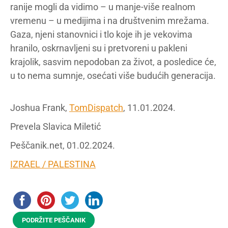
ranije mogli da vidimo – u manje-više realnom
vremenu – u medijima i na društvenim mrežama.
Gaza, njeni stanovnici i tlo koje ih je vekovima
hranilo, oskrnavljeni su i pretvoreni u pakleni
krajolik, sasvim nepodoban za život, a posledice će,
u to nema sumnje, osećati više budućih generacija.
Joshua Frank,
TomDispatch
, 11.01.2024.
Prevela Slavica Miletić
Peščanik.net, 01.02.2024.
IZRAEL / PALESTINA
PODRŽITE PEŠČANIK