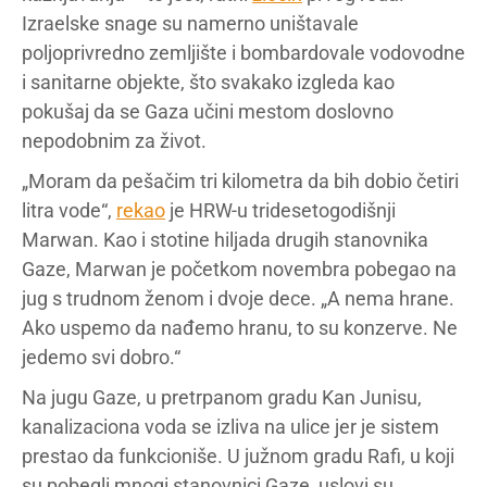
Izraelske snage su namerno uništavale
poljoprivredno zemljište i bombardovale vodovodne
i sanitarne objekte, što svakako izgleda kao
pokušaj da se Gaza učini mestom doslovno
nepodobnim za život.
„Moram da pešačim tri kilometra da bih dobio četiri
litra vode“,
rekao
je HRW-u tridesetogodišnji
Marwan. Kao i stotine hiljada drugih stanovnika
Gaze, Marwan je početkom novembra pobegao na
jug s trudnom ženom i dvoje dece. „A nema hrane.
Ako uspemo da nađemo hranu, to su konzerve. Ne
jedemo svi dobro.“
Na jugu Gaze, u pretrpanom gradu Kan Junisu,
kanalizaciona voda se izliva na ulice jer je sistem
prestao da funkcioniše. U južnom gradu Rafi, u koji
su pobegli mnogi stanovnici Gaze, uslovi su