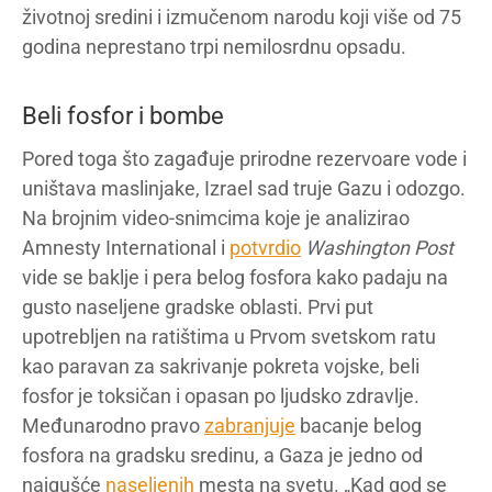
životnoj sredini i izmučenom narodu koji više od 75
godina neprestano trpi nemilosrdnu opsadu.
Beli fosfor i bombe
Pored toga što zagađuje prirodne rezervoare vode i
uništava maslinjake, Izrael sad truje Gazu i odozgo.
Na brojnim video-snimcima koje je analizirao
Amnesty International i
potvrdio
Washington Post
vide se baklje i pera belog fosfora kako padaju na
gusto naseljene gradske oblasti. Prvi put
upotrebljen na ratištima u Prvom svetskom ratu
kao paravan za sakrivanje pokreta vojske, beli
fosfor je toksičan i opasan po ljudsko zdravlje.
Međunarodno pravo
zabranjuje
bacanje belog
fosfora na gradsku sredinu, a Gaza je jedno od
najgušće
naseljenih
mesta na svetu. „Kad god se