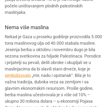
počelo uništavanjem plodnih palestinskih
maslinjaka.
Nema više maslina
Nekad je Gaza u proseku godišnje proizvodila 5.000
tona maslinovog ulja od 40.000 stabala masline.
Jesenja berba u oktobru i novembru dugo je bila
sezona svetkovina za hiljade Palestinaca. Porodice
i prijatelji su pevali, delili obroke i okupljali se u
maslinjacima da bi slavili staro drveće, koje je
simbolizovalo
„mir, nadu i opstanak“. Bila je to
važna tradicija, duboka veza sa zemljom i sa
glavnim ekonomskim resursom. Prošle godine,
berba maslina učestvovala je s više od 10% –
ukupno 30 miliona dolara – u ekonomiji Pojasa