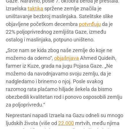
Gaze. Naravno, posle 7. oktobra berba je prestala.
Izraelska
taktika
spržene zemlje značila je
uništavanje bezbroj maslinjaka. Satelitske slike
objavljene početkom decembra
potvrđuju
da je
22% poljoprivrednog zemljišta Gaze, između
ostalog i maslinjaka, potpuno uništeno.
„Srce nam se kida zbog naše zemlje do koje ne
možemo da odemo“,
objašnjava
Ahmed Quideih,
farmer iz Kuze, grada na jugu Pojasa Gaze. „Ne
možemo da navodnjavamo svoju zemlju, da je
nadgledamo i brinemo o njoj. Posle svakog
razornog rata plaćamo hiljade šekela da bismo
obezbedili kvalitetan rod i ponovo osposobili zemlju
za poljoprivredu.“
Neprestani napadi Izraela na Gazu odneli su mnogo
ljudskih života (više od
22.000
mrtvih, među njima