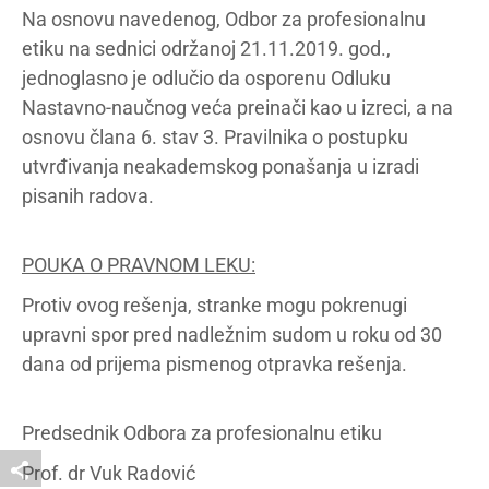
Na osnovu navedenog, Odbor za profesionalnu
etiku na sednici održanoj 21.11.2019. god.,
jednoglasno je odlučio da osporenu Odluku
Nastavno-naučnog veća preinači kao u izreci, a na
osnovu člana 6. stav 3. Pravilnika o postupku
utvrđivanja neakademskog ponašanja u izradi
pisanih radova.
POUKA O PRAVNOM LEKU:
Protiv ovog rešenja, stranke mogu pokrenugi
upravni spor pred nadležnim sudom u roku od 30
dana od prijema pismenog otpravka rešenja.
Predsednik Odbora za profesionalnu etiku
Prof. dr Vuk Radović