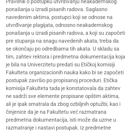
Pravilnik o postupku utvrđivanju neakademskog
ponašanja u izradi pisanih radova. Saglasno
navedenim aktima, postupci koji se odnose na
utvrđivanje plagijata, odnosno neakademskog
ponašanja u izradi pisanih radova, a koji su započeti
pre stupanja na snagu navedenih akata, treba da
se okončaju po odredbama tih akata. U skladu sa
tim, zahtev rektora i predmetna dokumentacija koja
je bila na Univerzitetu predati su Etičkoj komisiji
Fakulteta organizacionih nauka kako bi se započeti
postupak završio po propisanoj proceduri. Etička
komisija Fakulteta tada je konstatovala da zahtev
ne sadrži sve elemente propisane opštim aktima,
ali je ipak smatrala da zbog ozbiljnih optužbi, kao i
činjenice da je na Fakultetu već razmatrana
predmetna dokumentacija, isti može da uzme u
razmatranje i nastavi postupak. Iz predmetne