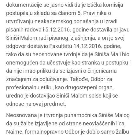
dokumentacije se jasno vidi da je Etička komisija
postupila u skladu sa članom 5. Pravilnika o
utvrđivanju neakademskog ponašanja u izradi
pisanih radova i 5.12.2016. godine dostavila prijavu
Siniši Malom radi pisanog izjašnjenja, a on je svoj
odgovor dostavio Fakultetu 14.12.2016. godine,
tako da su neosnovane tvrdnje da je Siniša Mali bio
onemogućen da učestvuje kao stranka u postupku i
da nije imao priliku da se izjasni o činjenicama
značajnim za odlučivanje. Takođe, Odbor za
profesionalnu etiku, kao drugostepeni organ,
uredno je dostavljao Siniši Malom spise koji se
odnose na ovaj predmet.
Neosnovana je i tvrdnja punamoćnika Siniše Malog
da su žalbe izjavljene od strane neovlašćenih lica.
Naime, formalnopravno Odbor je dobio samo žalbu