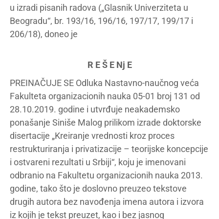
u izradi pisanih radova („Glasnik Univerziteta u
Beogradu“, br. 193/16, 196/16, 197/17, 199/17 i
206/18), doneo je
R E Š E Nj E
PREINAČUJE SE Odluka Nastavno-naučnog veća
Fakulteta organizacionih nauka 05-01 broj 131 od
28.10.2019. godine i utvrđuje neakademsko
ponašanje Siniše Malog prilikom izrade doktorske
disertacije „Kreiranje vrednosti kroz proces
restrukturiranja i privatizacije – teorijske koncepcije
i ostvareni rezultati u Srbiji“, koju je imenovani
odbranio na Fakultetu organizacionih nauka 2013.
godine, tako što je doslovno preuzeo tekstove
drugih autora bez navođenja imena autora i izvora
iz kojih je tekst preuzet, kao i bez jasnog