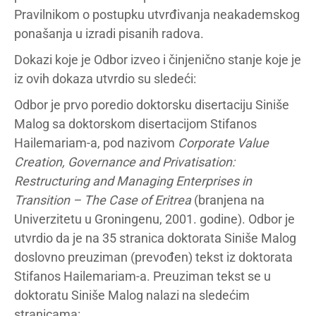
Pravilnikom o postupku utvrđivanja neakademskog
ponašanja u izradi pisanih radova.
Dokazi koje je Odbor izveo i činjenično stanje koje je
iz ovih dokaza utvrdio su sledeći:
Odbor je prvo poredio doktorsku disertaciju Siniše
Malog sa doktorskom disertacijom Stifanos
Hailemariam-a, pod nazivom
Corporate Value
Creation, Governance and Privatisation:
Restructuring and Managing Enterprises in
Transition – The Case of Eritrea
(branjena na
Univerzitetu u Groningenu, 2001. godine). Odbor je
utvrdio da je na 35 stranica doktorata Siniše Malog
doslovno preuziman (prevođen) tekst iz doktorata
Stifanos Hailemariam-a. Preuziman tekst se u
doktoratu Siniše Malog nalazi na sledećim
stranicama: