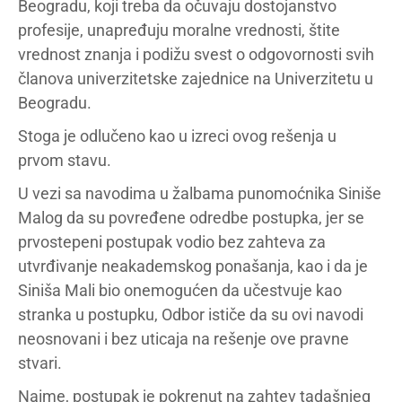
Beogradu, koji treba da očuvaju dostojanstvo
profesije, unapređuju moralne vrednosti, štite
vrednost znanja i podižu svest o odgovornosti svih
članova univerzitetske zajednice na Univerzitetu u
Beogradu.
Stoga je odlučeno kao u izreci ovog rešenja u
prvom stavu.
U vezi sa navodima u žalbama punomoćnika Siniše
Malog da su povređene odredbe postupka, jer se
prvostepeni postupak vodio bez zahteva za
utvrđivanje neakademskog ponašanja, kao i da je
Siniša Mali bio onemogućen da učestvuje kao
stranka u postupku, Odbor ističe da su ovi navodi
neosnovani i bez uticaja na rešenje ove pravne
stvari.
Naime, postupak je pokrenut na zahtev tadašnjeg