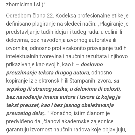
zbornicima i sl.)“.
Odredbom člana 22. Kodeksa profesionalne etike je
definisano plagiranje na sledeći način: „Plagiranje je
predstavljanje tuđih ideja ili tuđeg rada, u celini ili
delovima, bez navođenja izvornog autorstva ili
izvornika, odnosno protivzakonito prisvajanje tuđih
intelektualnih tvorevina i naučnih rezultata i njihovo
prikazivanje kao svojih, kao i: –
doslovno
preuzimanje teksta drugog autora
, odnosno
kopiranje iz elektronskih ili štampanih izvora,
sa
srpskog ili stranog jezika, u delovima ili celosti,
bez navođenja imena autora i izvora iz kojeg je
tekst preuzet, kao i bez jasnog obeležavanja
preuzetog dela;
…“ Konačno, istim članom je
predviđeno da „članovi akademske zajednice
garantuju izvornost naučnih radova koje objavljuju,