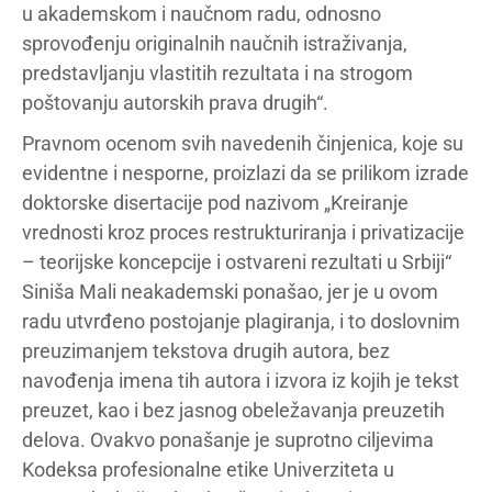
u akademskom i naučnom radu, odnosno
sprovođenju originalnih naučnih istraživanja,
predstavljanju vlastitih rezultata i na strogom
poštovanju autorskih prava drugih“.
Pravnom ocenom svih navedenih činjenica, koje su
evidentne i nesporne, proizlazi da se prilikom izrade
doktorske disertacije pod nazivom „Kreiranje
vrednosti kroz proces restrukturiranja i privatizacije
– teorijske koncepcije i ostvareni rezultati u Srbiji“
Siniša Mali neakademski ponašao, jer je u ovom
radu utvrđeno postojanje plagiranja, i to doslovnim
preuzimanjem tekstova drugih autora, bez
navođenja imena tih autora i izvora iz kojih je tekst
preuzet, kao i bez jasnog obeležavanja preuzetih
delova. Ovakvo ponašanje je suprotno ciljevima
Kodeksa profesionalne etike Univerziteta u