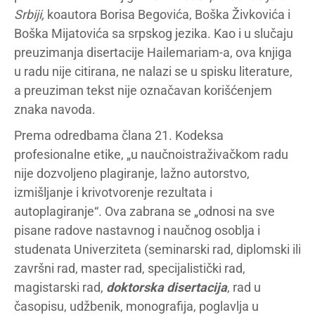
Srbiji,
koautora Borisa Begovića, Boška Živkovića i
Boška Mijatovića sa srpskog jezika. Kao i u slučaju
preuzimanja disertacije Hailemariam-a, ova knjiga
u radu nije citirana, ne nalazi se u spisku literature,
a preuziman tekst nije označavan korišćenjem
znaka navoda.
Prema odredbama člana 21. Kodeksa
profesionalne etike, „u naučnoistraživačkom radu
nije dozvoljeno plagiranje, lažno autorstvo,
izmišljanje i krivotvorenje rezultata i
autoplagiranje“. Ova zabrana se „odnosi na sve
pisane radove nastavnog i naučnog osoblja i
studenata Univerziteta (seminarski rad, diplomski ili
završni rad, master rad, specijalistički rad,
magistarski rad,
doktorska disertacija
, rad u
časopisu, udžbenik, monografija, poglavlja u