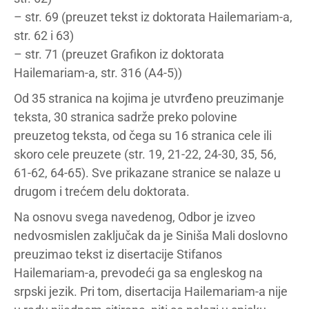
– str. 69 (preuzet tekst iz doktorata Hailemariam-a,
str. 62 i 63)
– str. 71 (preuzet Grafikon iz doktorata
Hailemariam-a, str. 316 (A4-5))
Od 35 stranica na kojima je utvrđeno preuzimanje
teksta, 30 stranica sadrže preko polovine
preuzetog teksta, od čega su 16 stranica cele ili
skoro cele preuzete (str. 19, 21-22, 24-30, 35, 56,
61-62, 64-65). Sve prikazane stranice se nalaze u
drugom i trećem delu doktorata.
Na osnovu svega navedenog, Odbor je izveo
nedvosmislen zaključak da je Siniša Mali doslovno
preuzimao tekst iz disertacije Stifanos
Hailemariam-a, prevodeći ga sa engleskog na
srpski jezik. Pri tom, disertacija Hailemariam-a nije