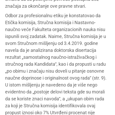
značaja za okončanje ove pravne stvari.
Odbor za profesionalnu etiku je konstatovao da
Etička komisija, Stručna komisija i Nastavno-
naučno veće Fakulteta organizacionih nauka nisu
ispunili svoj zadatak. Naime, Stručna komisija je u
svom Stručnom mišljenju od 3.4.2019. godine
navela da je analizirana doktorska disertacija
rezultat „samostalnog naučno-istraživačkog i
stručnog rada Kandidata“, kao i da propusti u radu
„po obimu i značaju nisu doveli u pitanje osnovne
naučne doprinose i originalnost ovog rada“ (str. 9).
U istom mišljenju je navedeno da je više nego
evidentno da „postoje delovi teksta gde su morali
da se koriste znaci navoda“, a „ukupan obim rada
za koji je Stručna komisija identifikovala ovaj
propust iznosi oko 7% Utvrđeni procenat nije