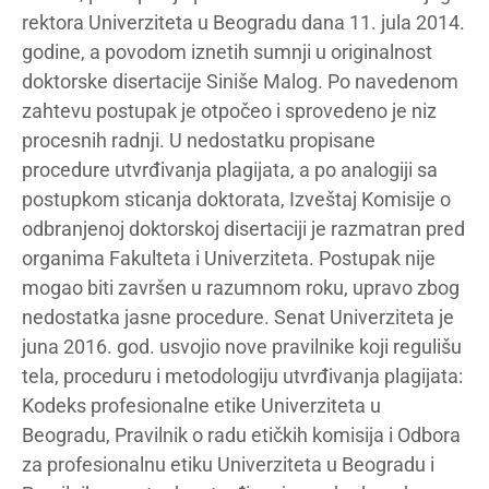
rektora Univerziteta u Beogradu dana 11. jula 2014.
godine, a povodom iznetih sumnji u originalnost
doktorske disertacije Siniše Malog. Po navedenom
zahtevu postupak je otpočeo i sprovedeno je niz
procesnih radnji. U nedostatku propisane
procedure utvrđivanja plagijata, a po analogiji sa
postupkom sticanja doktorata, Izveštaj Komisije o
odbranjenoj doktorskoj disertaciji je razmatran pred
organima Fakulteta i Univerziteta. Postupak nije
mogao biti završen u razumnom roku, upravo zbog
nedostatka jasne procedure. Senat Univerziteta je
juna 2016. god. usvojio nove pravilnike koji regulišu
tela, proceduru i metodologiju utvrđivanja plagijata:
Kodeks profesionalne etike Univerziteta u
Beogradu, Pravilnik o radu etičkih komisija i Odbora
za profesionalnu etiku Univerziteta u Beogradu i