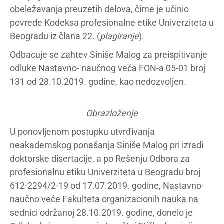
obeležavanja preuzetih delova, čime je učinio
povrede Kodeksa profesionalne etike Univerziteta u
Beogradu iz člana 22. (
plagiranje
).
Odbacuje se zahtev Siniše Malog za preispitivanje
odluke Nastavno- naučnog veća FON-a 05-01 broj
131 od 28.10.2019. godine, kao nedozvoljen.
Obrazloženje
U ponovljenom postupku utvrđivanja
neakademskog ponašanja Siniše Malog pri izradi
doktorske disertacije, a po Rešenju Odbora za
profesionalnu etiku Univerziteta u Beogradu broj
612-2294/2-19 od 17.07.2019. godine, Nastavno-
naučno veće Fakulteta organizacionih nauka na
sednici održanoj 28.10.2019. godine, donelo je