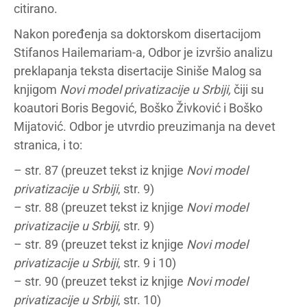
citirano.
Nakon poređenja sa doktorskom disertacijom
Stifanos Hailemariam-a, Odbor je izvršio analizu
preklapanja teksta disertacije Siniše Malog sa
knjigom
Novi model privatizacije u Srbiji,
čiji su
koautori Boris Begović, Boško Živković i Boško
Mijatović. Odbor je utvrdio preuzimanja na devet
stranica, i to:
– str. 87 (preuzet tekst iz knjige
Novi model
privatizacije u Srbiji
, str. 9)
– str. 88 (preuzet tekst iz knjige
Novi model
privatizacije u Srbiji
, str. 9)
– str. 89 (preuzet tekst iz knjige
Novi model
privatizacije u Srbiji
, str. 9 i 10)
– str. 90 (preuzet tekst iz knjige
Novi model
privatizacije u Srbiji
, str. 10)