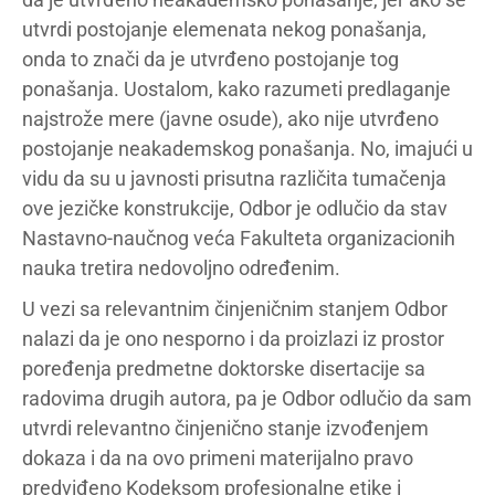
utvrdi postojanje elemenata nekog ponašanja,
onda to znači da je utvrđeno postojanje tog
ponašanja. Uostalom, kako razumeti predlaganje
najstrože mere (javne osude), ako nije utvrđeno
postojanje neakademskog ponašanja. No, imajući u
vidu da su u javnosti prisutna različita tumačenja
ove jezičke konstrukcije, Odbor je odlučio da stav
Nastavno-naučnog veća Fakulteta organizacionih
nauka tretira nedovoljno određenim.
U vezi sa relevantnim činjeničnim stanjem Odbor
nalazi da je ono nesporno i da proizlazi iz prostor
poređenja predmetne doktorske disertacije sa
radovima drugih autora, pa je Odbor odlučio da sam
utvrdi relevantno činjenično stanje izvođenjem
dokaza i da na ovo primeni materijalno pravo
predviđeno Kodeksom profesionalne etike i