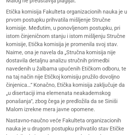
Malog ne predstavlja plagijat.
Etička komisija Fakulteta organizacionih nauka je u
prvom postupku prihvatila mišljenje Stručne
komisije. Međutim, u ponovljenom postupku, pri
istom činjeničnom stanju i istom mišljenju Stručne
komisije, Etička komisija je promenila svoj stav.
Naime, ona je navela da „Stručna komisija nije
dostavila detaljnu analizu stručnih primedbi
navedenih u žalbama upućenih Etičkom odboru, te
na taj način nije Etičkoj komisiju pružilo dovoljno
činjenica…“ Konačno, Etička komisija zaključuje da
„u disertaciji ima elemenata neakademskog
ponašanja“, zbog čega je predložila da se Siniši
Malom izrekne mera javne opomene.
Nastavno-naučno veće Fakulteta organizacionih
nauka je u drugom postupku prihvatilo stav Etičke