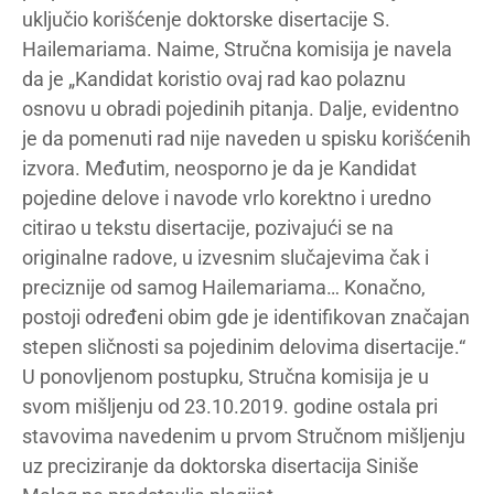
uključio korišćenje doktorske disertacije S.
Hailemariama. Naime, Stručna komisija je navela
da je „Kandidat koristio ovaj rad kao polaznu
osnovu u obradi pojedinih pitanja. Dalje, evidentno
je da pomenuti rad nije naveden u spisku korišćenih
izvora. Međutim, neosporno je da je Kandidat
pojedine delove i navode vrlo korektno i uredno
citirao u tekstu disertacije, pozivajući se na
originalne radove, u izvesnim slučajevima čak i
preciznije od samog Hailemariama… Konačno,
postoji određeni obim gde je identifikovan značajan
stepen sličnosti sa pojedinim delovima disertacije.“
U ponovljenom postupku, Stručna komisija je u
svom mišljenju od 23.10.2019. godine ostala pri
stavovima navedenim u prvom Stručnom mišljenju
uz preciziranje da doktorska disertacija Siniše