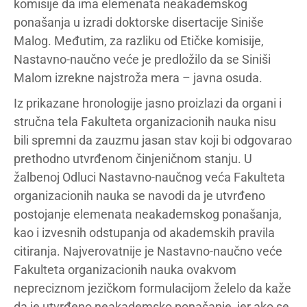
komisije da ima elemenata neakademskog
ponašanja u izradi doktorske disertacije Siniše
Malog. Međutim, za razliku od Etičke komisije,
Nastavno-naučno veće je predložilo da se Siniši
Malom izrekne najstroža mera – javna osuda.
Iz prikazane hronologije jasno proizlazi da organi i
stručna tela Fakulteta organizacionih nauka nisu
bili spremni da zauzmu jasan stav koji bi odgovarao
prethodno utvrđenom činjeničnom stanju. U
žalbenoj Odluci Nastavno-naučnog veća Fakulteta
organizacionih nauka se navodi da je utvrđeno
postojanje elemenata neakademskog ponašanja,
kao i izvesnih odstupanja od akademskih pravila
citiranja. Najverovatnije je Nastavno-naučno veće
Fakulteta organizacionih nauka ovakvom
nepreciznom jezičkom formulacijom želelo da kaže
da je utvrđeno neakademsko ponašanje, jer ako se