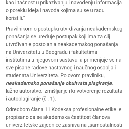
kao i tačnost u prikazivanju i navođenju informacija
o poreklu ideja i navoda kojima su se u radu
koristili.“
Pravilnikom o postupku utvrđivanja neakademskog
ponašanja se uređuje postupak koji ima za cilj
utvrđivanje postojanja neakademskog ponašanja
na Univerzitetu u Beogradu i fakultetima i
institutima u njegovom sastavu, a primenjuje se na
sve pisane radove nastavnog i naučnog osoblja i
studenata Univerziteta. Po ovom pravilniku,
neakademsko ponašanje obuhvata plag
ir
anje
,
lažno autorstvo, izmišljanje i krivotvorenje rezultata
i autoplagiranje (čl. 1).
Odredbom člana 11 Kodeksa profesionalne etike je
propisano da se akademska čestitost članova
univerzitetske zajednice zasniva na „samostalnosti