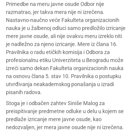
Primedbe na meru javne osude Odbor nije
razmatrao, jer takva mera nije ni izrečena.
Nastavno-naučno veće Fakulteta organizacionih
nauka je u žalbenoj odluci samo predložilo izricanje
mere javne osude, ali nije ovakvu meru izreklo niti
je nadležno za njeno izricanje. Mere iz člana 16.
Pravilnika o radu etičkih komisija i Odbora za
profesionalnu etiku Univerziteta u Beogradu može
izreći samo dekan Fakulteta organizacionih nauka
na osnovu člana 5. stav 10. Pravilnika o postupku
utvrđivanja neakademskog ponašanja u izradi
pisanih radova.
Stoga je i odbačen zahtev Siniše Malog za
preispitivanje predmetne odluke u delu u kojem se
predlaže izricanje mere javne osude, kao
nedozvaljen, jer mera javne osude nije ni izrečena.