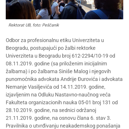
Rektorat UB, foto: Peščanik
Odbor za profesionalnu etiku Univerziteta u
Beogradu, postupajući po žalbi rektorke
Univerziteta u Beogradu broj 612-2294/10-19 od
08.11.2019. godine (sa priloženim inicijalnim
žalbama) i po žalbama Siniše Malog i njegovih
punomoćnika advokata Andrije Đurovića i advokata
Nemanje Vasiljevića od 14.11.2019. godine,
izjavljenim na Odluku Nastavno-naučnog veća
Fakulteta organizacionih nauka 05-01 broj 131 od
28.10.2019. godine, na sednici održanoj
21.11.2019. godine, na osnovu člana 6. stav 3.
Pravilnika o utvrđivanju neakademskog ponašanja