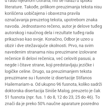
u radu nijednom citirana, niti se nalazi u spisku
literature. Takođe, prilikom preuzimanja teksta nisu
korišćena uobičajena i obavezna pravila
označavanja preuzetog teksta, upotrebom znaka
navoda. Jednostavno rečeno, autor je delove tuđeg
autorskog i naučnog dela i rezultate tuđeg rada
prikazivao kao svoje. Konačno, Odbor je uzeo u
obzir i dve otežavajuće okolnosti. Prvo, na svim
navedenim stranama nisu preuzimane izolovane
rečenice ili delovi rečenica, već celoviti pasusi, a
negde i čitave strane, koji predstavljaju jezičke i
logičke celine. Drugo, sa preuzimanjem teksta
preuzimane su i fusnote iz disertacije Stifanos
Hailemariam-a. Od ukupno 96 fusnota, koliko sadrži
doktorska disertacija Siniše Malog, preuzeto je čak
51 fusnota (npr. fus. 1 do 8, 12 do 23, 25 do 46). To
znači da je preko 50% naučne aparature posredno