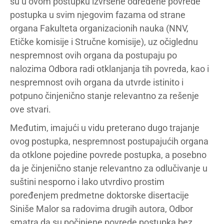
su u ovom postupku izvršene određene povrede
postupka u svim njegovim fazama od strane
organa Fakulteta organizacionih nauka (NNV,
Etičke komisije i Stručne komisije), uz očiglednu
nespremnost ovih organa da postupaju po
nalozima Odbora radi otklanjanja tih povreda, kao i
nespremnost ovih organa da utvrde istinito i
potpuno činjenično stanje relevantno za rešenje
ove stvari.
Međutim, imajući u vidu preterano dugo trajanje
ovog postupka, nespremnost postupajućih organa
da otklone pojedine povrede postupka, a posebno
da je činjenično stanje relevantno za odlučivanje u
suštini nesporno i lako utvrdivo prostim
poređenjem predmetne doktorske disertacije
Siniše Malor sa radovima drugih autora, Odbor
smatra da su počinjene povrede postupka bez