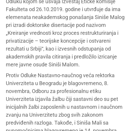
Odluku kojom se usvaja Izveštaj Etičke komisije
Fakulteta od 26.10.2019. godine i utvrđuje da ima
elemenata neakademskog ponašanja Siniše Malog
pri izradi doktorske disertacije pod nazivom
„Kreiranje vrednosti kroz proces restrukturiranja i
privatizacije – teorijske koncepcije i ostvareni
rezultati u Srbiji“, kao i izvesnih odstupanja od
akademskih pravila citiranja i predložilo izricanje
mere javne osude Siniši Malom.
Protiv Odluke Nastavno-naučnog veća rektorka
Univerziteta u Beogradu je blagovremeno, 8.
novembra, Odboru za profesionalnu etiku
Univerziteta izjavila žalbu čiji sastavni deo su pet
inicijalnih žalbi zaposlenih u nastavnom i naučnom
zvanju na Univerzitetu zbog svih zakonom
predviđenih razloga. Takođe, i Siniša Mali sa
punomoćnicima blagovremeno je 14. novembra,