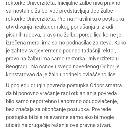
rektorke Univerziteta. Inicijalne žalbe nisu pravno
samostalne žalbe, već predstavljaju deo žalbe
rektorke Univerziteta. Prema Pravilniku o postupku
utvrđivanja neakademskog ponašanja u izradi
pisanih radova, pravo na žalbu, pored lica kome je
izrečena mera, ima samo podnasilac zahteva. Kako
je zahtev svojevremeno podneo tadašnji rektor,
pravo na žalbu ima samo rektorka Univerziteta u
Beogradu. Na osnovu svega navedenog Odbor je
konstatovao da je žalbu podnelo ovlašćeno lice.
U pogledu drugih povreda postupka Odbor smatra
da bi ponovno vraćanje radi otklanjanja povreda
bilo samo nepotrebno i enormno odugovlačenje,
bez značaja za okončanje postupka. Povrede
postupka bi bile relevantne samo ako bi mogle
uticati na drugačije rešenje ove pravne stvari.