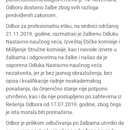
Odboru dostavio žalbe zbog svih razloga
predviđenih zakonom.
Odbor za profesionalnu etiku, na sednici održanoj
21.11.2019. godine, razmatrao je žalbenu Odluku
Nastavno-naučnog veća, Izveštaj Etičke komisije i
Mišljenje Stručne komisije, kao i navode iznete u
žalbama i odgovorima na žalbe i našao da je
osporena Odluka Nastavno-naučnog veća
nezakonita, jer je bez jasnog obrazloženja, bez
opisa i kvalifikacije radnje neakademskog
ponašanja, da činjenično stanje nije potpuno
utvrđeno, kao i da nije postupljeno po zahtevima iz
Rešenja Odbora od 17.07.2019. godine, zbog čega
je ista morala biti preinačena.
Odbor je prilikom odlučivanja po žalbama utvrdio da