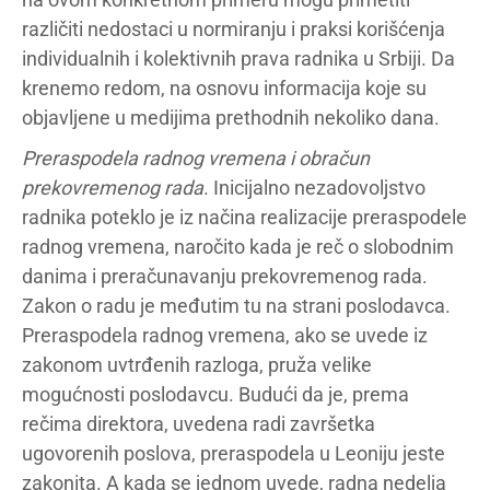
različiti nedostaci u normiranju i praksi korišćenja
individualnih i kolektivnih prava radnika u Srbiji. Da
krenemo redom, na osnovu informacija koje su
objavljene u medijima prethodnih nekoliko dana.
Preraspodela radnog vremena i obračun
prekovremenog rada
. Inicijalno nezadovoljstvo
radnika poteklo je iz načina realizacije preraspodele
radnog vremena, naročito kada je reč o slobodnim
danima i preračunavanju prekovremenog rada.
Zakon o radu je međutim tu na strani poslodavca.
Preraspodela radnog vremena, ako se uvede iz
zakonom uvtrđenih razloga, pruža velike
mogućnosti poslodavcu. Budući da je, prema
rečima direktora, uvedena radi završetka
ugovorenih poslova, preraspodela u Leoniju jeste
zakonita. A kada se jednom uvede, radna nedelja