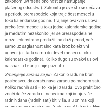
zakonom uvtrđena okolnost za nastupanje
plaćenog odsustva). Zakonito je sve što se dešava
u periodu preraspodele koja traje šest meseci u
toku kalendarske godine. Trajanje ovakvih uslova
preko šest meseci u toku jedne kalendarske godine
je međutim nezakonito, jer se preraspodela ne
može jednostrano produžiti na duži period, već
samo uz saglasnost sindikata kroz kolektivni
ugovor (a i tada samo do devet meseci u toku
kalendarske godine). Koliko dugo su ovakvi uslovi
na snazi u Leoniju, nije poznato.
Smanjenje zarada za jun
. Zakon o radu ne brani
poslodavcu da obračunava zaradu po radnom satu.
Koliko radnih sati – tolika je i zarada. Ovo praktično
znači da će zarada u mesecima koji imaju više
radnih dana (radnih sati) biti viša, a u onima koji
imaju manje radnih dana (radnih sati) biti niža. Nije