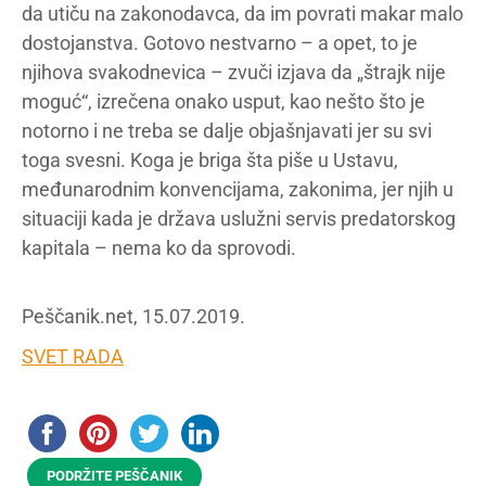
da utiču na zakonodavca, da im povrati makar malo
dostojanstva. Gotovo nestvarno – a opet, to je
njihova svakodnevica – zvuči izjava da „štrajk nije
moguć“, izrečena onako usput, kao nešto što je
notorno i ne treba se dalje objašnjavati jer su svi
toga svesni. Koga je briga šta piše u Ustavu,
međunarodnim konvencijama, zakonima, jer njih u
situaciji kada je država uslužni servis predatorskog
kapitala – nema ko da sprovodi.
Peščanik.net, 15.07.2019.
SVET RADA
PODRŽITE PEŠČANIK