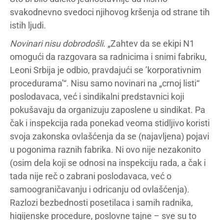
svakodnevno svedoci njihovog kršenja od strane tih
istih ljudi.
Novinari nisu dobrodošli
. „Zahtev da se ekipi N1
omogući da razgovara sa radnicima i snimi fabriku,
Leoni Srbija je odbio, pravdajući se ’korporativnim
procedurama’“. Nisu samo novinari na „crnoj listi“
poslodavaca, već i sindikalni predstavnici koji
pokušavaju da organizuju zaposlene u sindikat. Pa
čak i inspekcija rada ponekad veoma stidljivo koristi
svoja zakonska ovlašćenja da se (najavljena) pojavi
u pogonima raznih fabrika. Ni ovo nije nezakonito
(osim dela koji se odnosi na inspekciju rada, a čak i
tada nije reč o zabrani poslodavaca, već o
samoograničavanju i odricanju od ovlašćenja).
Razlozi bezbednosti posetilaca i samih radnika,
higijenske procedure, poslovne tajne – sve su to