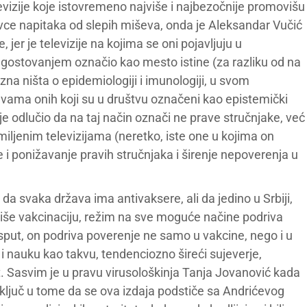
vizije koje istovremeno najviše i najbezočnije promovišu
davce napitaka od slepih miševa, onda je Aleksandar Vučić
 jer je televizije na kojima se oni pojavljuju u
ostovanjem označio kao mesto istine (za razliku od na
zna ništa o epidemiologiji i imunologiji, u svom
vama onih koji su u društvu označeni kao epistemički
je odlučio da na taj način označi ne prave stručnjake, već
iljenim televizijama (neretko, iste one u kojima on
e i ponižavanje pravih stručnjaka i širenje nepoverenja u
a svaka država ima antivaksere, ali da jedino u Srbiji,
iše vakcinaciju, režim na sve moguće načine podriva
sput, on podriva poverenje ne samo u vakcine, nego i u
 i nauku kao takvu, tendenciozno šireći sujeverje,
t. Sasvim je u pravu virusološkinja Tanja Jovanović kada
je ključ u tome da se ova izdaja podstiče sa Andrićevog