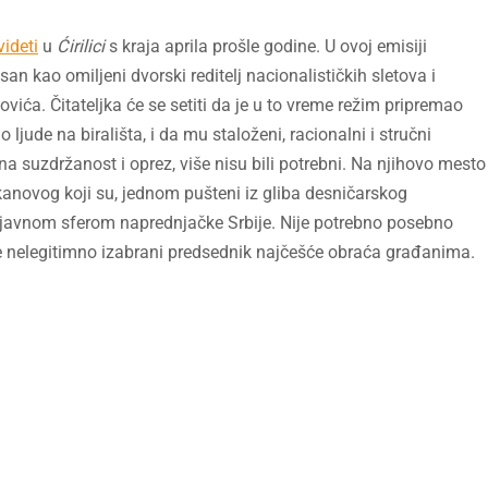
videti
u
Ćirilici
s kraja aprila prošle godine. U ovoj emisiji
 kao omiljeni dvorski reditelj nacionalističkih sletova i
ića. Čitateljka će se setiti da je u to vreme režim pripremao
jude na birališta, i da mu staloženi, racionalni i stručni
a suzdržanost i oprez, više nisu bili potrebni. Na njihovo mesto
kanovog koji su, jednom pušteni iz gliba desničarskog
 javnom sferom naprednjačke Srbije. Nije potrebno posebno
 nelegitimno izabrani predsednik najčešće obraća građanima.