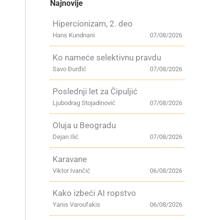
Najnovije
Hipercionizam, 2. deo
Hans Kundnani
07/08/2026
Ko nameće selektivnu pravdu
Savo Đurđić
07/08/2026
Poslednji let za Čipuljić
Ljubodrag Stojadinović
07/08/2026
Oluja u Beogradu
Dejan Ilić
07/08/2026
Karavane
Viktor Ivančić
06/08/2026
Kako izbeći AI ropstvo
Yanis Varoufakis
06/08/2026