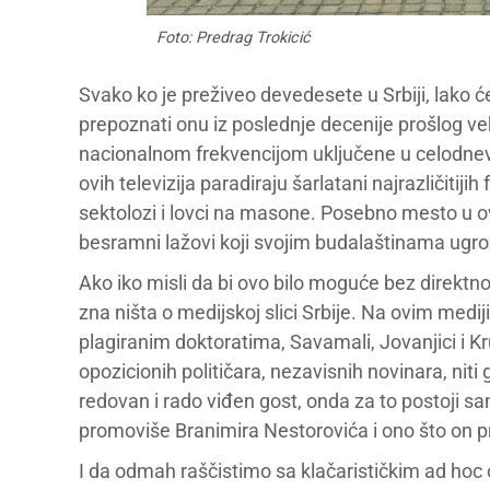
Foto: Predrag Trokicić
Svako ko je preživeo devedesete u Srbiji, lako ć
prepoznati onu iz poslednje decenije prošlog vek
nacionalnom frekvencijom uključene u celodne
ovih televizija paradiraju šarlatani najrazličitiji
sektolozi i lovci na masone. Posebno mesto u ov
besramni lažovi koji svojim budalaštinama ugroža
Ako iko misli da bi ovo bilo moguće bez direktnog 
zna ništa o medijskoj slici Srbije. Na ovim med
plagiranim doktoratima, Savamali, Jovanjici i Kr
opozicionih političara, nezavisnih novinara, niti
redovan i rado viđen gost, onda za to postoji s
promoviše Branimira Nestorovića i ono što on pri
I da odmah raščistimo sa klačarističkim ad hoc