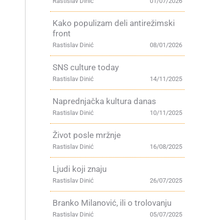
Rastislav Dinić
01/07/2026
Kako populizam deli antirežimski
front
Rastislav Dinić
08/01/2026
SNS culture today
Rastislav Dinić
14/11/2025
Naprednjačka kultura danas
Rastislav Dinić
10/11/2025
Život posle mržnje
Rastislav Dinić
16/08/2025
Ljudi koji znaju
Rastislav Dinić
26/07/2025
Branko Milanović, ili o trolovanju
Rastislav Dinić
05/07/2025