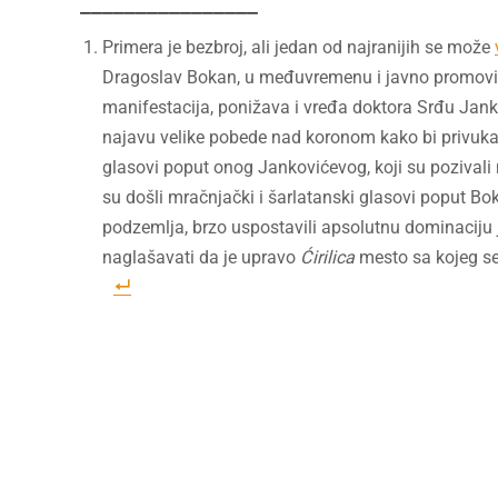
________________
Primera je bezbroj, ali jedan od najranijih se može
Dragoslav Bokan, u međuvremenu i javno promovisan
manifestacija, ponižava i vređa doktora Srđu Jankov
najavu velike pobede nad koronom kako bi privukao l
glasovi poput onog Jankovićevog, koji su pozivali n
su došli mračnjački i šarlatanski glasovi poput Bo
podzemlja, brzo uspostavili apsolutnu dominaciju
naglašavati da je upravo
Ćirilica
mesto sa kojeg se