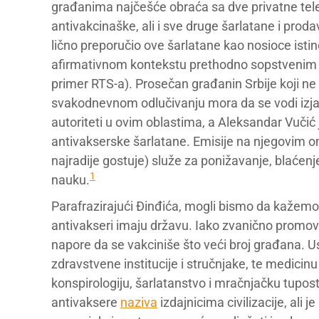
građanima najčešće obraća sa dve privatne tele
antivakcinaške, ali i sve druge šarlatane i pro
lično preporučio ove šarlatane kao nosioce istine,
afirmativnom kontekstu prethodno sopstvenim g
primer RTS-a). Prosečan građanin Srbije koji ne 
svakodnevnom odlučivanju mora da se vodi izja
autoriteti u ovim oblastima, a Aleksandar Vučić 
antivakserske šarlatane. Emisije na njegovim om
najradije gostuje) služe za ponižavanje, blaćenj
1
nauku.
Parafrazirajući Đinđića, mogli bismo da kažemo d
antivakseri imaju državu. Iako zvanično promov
napore da se vakciniše što veći broj građana. U
zdravstvene institucije i stručnjake, te medicinu
konspirologiju, šarlatanstvo i mračnjačku tupos
antivaksere
naziva
izdajnicima civilizacije, ali 