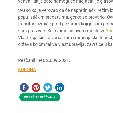
venca i da je zato nemoguće nadjačati je glasovi
Svako ko je verovao da će naprednjački režim i
populističkim sredstvima, gorko se prevario. Ova
trenutno uzmiče pred požarom koji je sam potpali
sam proizveo. Kako smo na ovom mestu već
pr
Vlast koja širi iracionalizam i mračnjačku tupost
država kojom takva vlast upravlja, završiće u kat
Peščanik.net, 20.09.2021.
KORONA
PODRŽITE PEŠČANIK