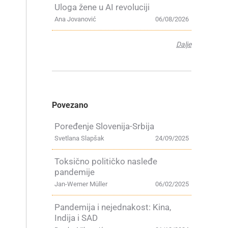
Uloga žene u AI revoluciji
Ana Jovanović
06/08/2026
Dalje
Povezano
Poređenje Slovenija-Srbija
Svetlana Slapšak
24/09/2025
Toksično političko nasleđe
pandemije
Jan-Werner Müller
06/02/2025
Pandemija i nejednakost: Kina,
Indija i SAD