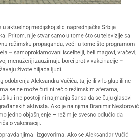
e u aktuelnoj medijskoj slici naprednjačke Srbije
a. Pritom, nije stvar samo u tome što su televizije sa
vnu režimsku propagandu, već i u tome što programom
h fela – samoproklamovani iscelitelji, beli magovi, vračevi,
oj menažeriji zauzimaju borci protiv vakcinacije –
vaju živote hiljada ljudi.
odobrenja Aleksandra Vučića, taj je ili vrlo glup ili ne
ijima se ne može čuti ni reč o režimskim aferama,
ušiku i ne postoji ni najmanja šansa da se čuju glasovi
 građanskih aktivista. Ako je na njima Branimir Nestorović
amo jedno objašnjenje – režim je svesno odlučio da
ča o vakcinaciji.
 opravdanjima i izgovorima. Ako se Aleksandar Vučić