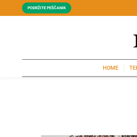
PODRŽITE PEŠČANIK
HOME
TE
HOME
TE