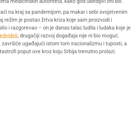
ma medicinskih autoriteta, kako god ubedljivi oni bili.
zaći na kraj sa pandemijom, pa makar i sebi svojstvenim
j režim je postao žrtva kriza koje sam proizvodi i
o i razgorevao – on je danas talac ludila i ludaka koje je
edvideli
, drugačiji razvoj događaja nije ni bio moguć.
, završiće ugađajući istom tom iracionalizmu i tuposti, a
astrofi poput ove kroz koju Srbija trenutno prolazi.