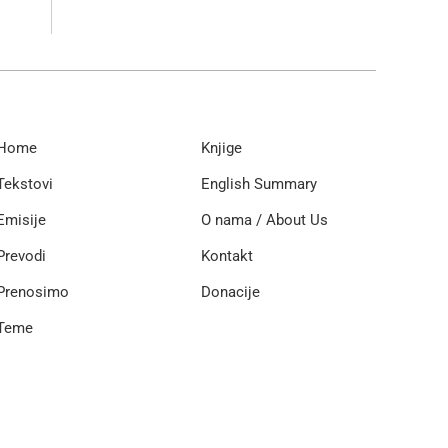
Home
Knjige
Tekstovi
English Summary
Emisije
O nama / About Us
Prevodi
Kontakt
Prenosimo
Donacije
Teme