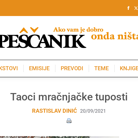
KSTOVI
EMISIJE
PREVODI
TEME
KNJIG
KSTOVI
EMISIJE
PREVODI
TEME
KNJIG
Taoci mračnjačke tuposti
RASTISLAV DINIĆ
20/09/2021