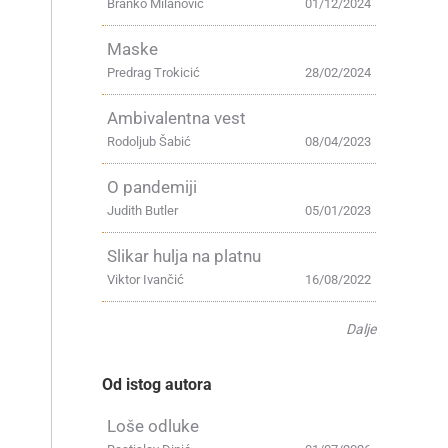
Branko Milanović
01/12/2024
Maske
Predrag Trokicić
28/02/2024
Ambivalentna vest
Rodoljub Šabić
08/04/2023
O pandemiji
Judith Butler
05/01/2023
Slikar hulja na platnu
Viktor Ivančić
16/08/2022
Dalje
Od istog autora
Loše odluke