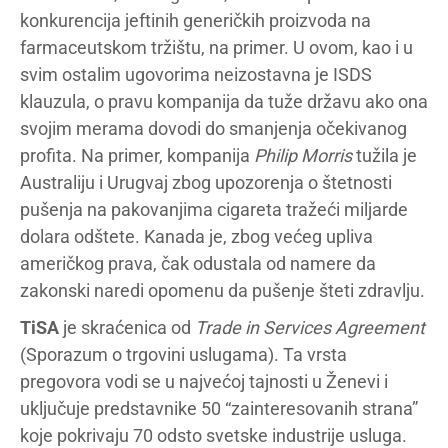
konkurencija jeftinih generičkih proizvoda na
farmaceutskom tržištu, na primer. U ovom, kao i u
svim ostalim ugovorima neizostavna je ISDS
klauzula, o pravu kompanija da tuže državu ako ona
svojim merama dovodi do smanjenja očekivanog
profita. Na primer, kompanija
Philip Morris
tužila je
Australiju i Urugvaj zbog upozorenja o štetnosti
pušenja na pakovanjima cigareta tražeći miljarde
dolara odštete. Kanada je, zbog većeg upliva
američkog prava, čak odustala od namere da
zakonski naredi opomenu da pušenje šteti zdravlju.
TiSA
je skraćenica od
Trade in Services Agreement
(Sporazum o trgovini uslugama). Ta vrsta
pregovora vodi se u najvećoj tajnosti u Ženevi i
uključuje predstavnike 50 “zainteresovanih strana”
koje pokrivaju 70 odsto svetske industrije usluga.