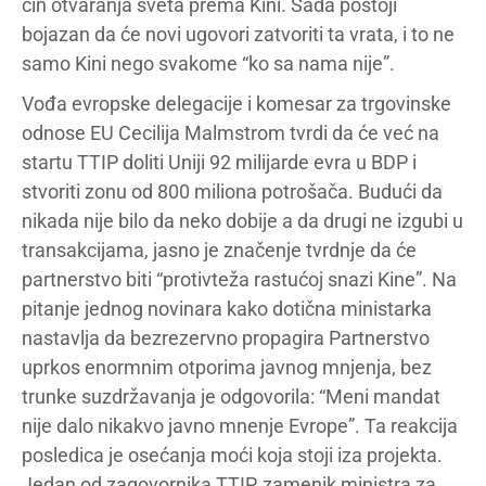
čin otvaranja sveta prema Kini. Sada postoji
bojazan da će novi ugovori zatvoriti ta vrata, i to ne
samo Kini nego svakome “ko sa nama nije”.
Vođa evropske delegacije i komesar za trgovinske
odnose EU Cecilija Malmstrom tvrdi da će već na
startu TTIP doliti Uniji 92 milijarde evra u BDP i
stvoriti zonu od 800 miliona potrošača. Budući da
nikada nije bilo da neko dobije a da drugi ne izgubi u
transakcijama, jasno je značenje tvrdnje da će
partnerstvo biti “protivteža rastućoj snazi Kine”. Na
pitanje jednog novinara kako dotična ministarka
nastavlja da bezrezervno propagira Partnerstvo
uprkos enormnim otporima javnog mnjenja, bez
trunke suzdržavanja je odgovorila: “Meni mandat
nije dalo nikakvo javno mnenje Evrope”. Ta reakcija
posledica je osećanja moći koja stoji iza projekta.
Jedan od zagovornika TTIP, zamenik ministra za