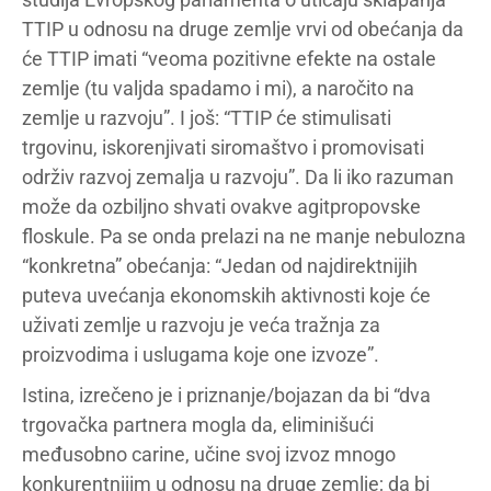
TTIP u odnosu na druge zemlje vrvi od obećanja da
će TTIP imati “veoma pozitivne efekte na ostale
zemlje (tu valjda spadamo i mi), a naročito na
zemlje u razvoju”. I još: “TTIP će stimulisati
trgovinu, iskorenjivati siromaštvo i promovisati
održiv razvoj zemalja u razvoju”. Da li iko razuman
može da ozbiljno shvati ovakve agitpropovske
floskule. Pa se onda prelazi na ne manje nebulozna
“konkretna” obećanja: “Jedan od najdirektnijih
puteva uvećanja ekonomskih aktivnosti koje će
uživati zemlje u razvoju je veća tražnja za
proizvodima i uslugama koje one izvoze”.
Istina, izrečeno je i priznanje/bojazan da bi “dva
trgovačka partnera mogla da, eliminišući
međusobno carine, učine svoj izvoz mnogo
konkurentnijim u odnosu na druge zemlje; da bi