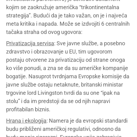
kojim se zaokružuje američka “trikontinentalna
strategija”. Budući da je tako važan, on je i najveća
meta kritika i napada. Može se izdvojiti 6 centralnih
tačaka straha od ovog ugovora:
Privatizacija servisa
: Sve javne službe, a posebno
zdravstvo i obrazovanje u EU, tim ugovorom
postaju otvorene za privatizaciju od strane onoga
ko više ponudi, a zna se da su američke kompanije
bogatije. Nasuprot tvrdnjama Evropske komisije da
javne službe ostaju netaknute, britanski ministar
trgovine lord Livingston tvrdi da su one “ipak na
stolu” i da im predstoji da se od njih napravi
profitabilan biznis.
Hrana i ekologija
: Namera je da evropski standardi
budu približeni američkoj regulativi, odnosno da