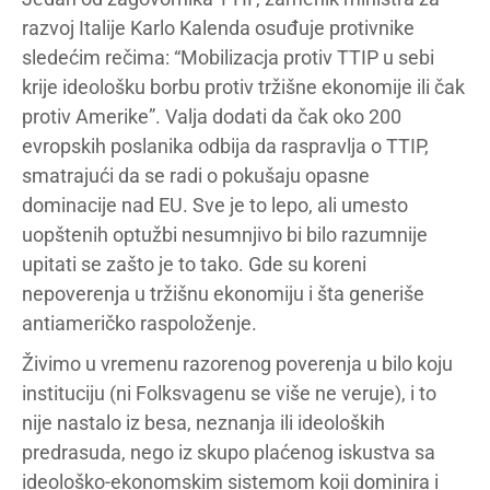
razvoj Italije Karlo Kalenda osuđuje protivnike
sledećim rečima: “Mobilizacja protiv TTIP u sebi
krije ideološku borbu protiv tržišne ekonomije ili čak
protiv Amerike”. Valja dodati da čak oko 200
evropskih poslanika odbija da raspravlja o TTIP,
smatrajući da se radi o pokušaju opasne
dominacije nad EU. Sve je to lepo, ali umesto
uopštenih optužbi nesumnjivo bi bilo razumnije
upitati se zašto je to tako. Gde su koreni
nepoverenja u tržišnu ekonomiju i šta generiše
antiameričko raspoloženje.
Živimo u vremenu razorenog poverenja u bilo koju
instituciju (ni Folksvagenu se više ne veruje), i to
nije nastalo iz besa, neznanja ili ideoloških
predrasuda, nego iz skupo plaćenog iskustva sa
ideološko-ekonomskim sistemom koji dominira i