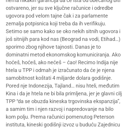
nema nikakih garancija da će išta od obećanog biti
ostvareno, jer su sve ključne računice i odredbe
ugovora pod velom tajne čak i za parlamente
zemalja potpisnica koji treba da ih verifikuju.
Setimo se samo kako se oko nekih sitnih ugovora i
još sitnijih para kod nas (Beograd na vodi, Etihad…)
sporimo zbog njihove tajnosti. Danas je to
dominatni metod ekonomskog komuniciranja. Ako
hoćeš, hoćeš, ako nećeš – ćao! Recimo Indija nije
htela u TPP i odmah je izračunato da će je njena
samobitnost koštati 4 miljarde dolara godišnje.
Pored nje Indonezija, Tajland… nisu hteli, međutim
Kina i da je htela ne bi bila primljena, jer je glavni cilj
TPP “da se obuzda kineska trgovinska ekspanzija”,
a samim tim i njen razvoj i napredovanje na bilo
kom polju. Prema računici pomenutog Peterson
instituta, kineski godišnji izvoz u buduću Zajednicu