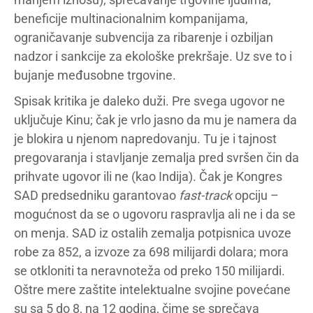
beneficije multinacionalnim kompanijama,
ograničavanje subvencija za ribarenje i ozbiljan
nadzor i sankcije za ekološke prekršaje. Uz sve to i
bujanje međusobne trgovine.
Spisak kritika je daleko duži. Pre svega ugovor ne
uključuje Kinu; čak je vrlo jasno da mu je namera da
je blokira u njenom napredovanju. Tu je i tajnost
pregovaranja i stavljanje zemalja pred svršen čin da
prihvate ugovor ili ne (kao Indija). Čak je Kongres
SAD predsedniku garantovao
fast-track
opciju –
mogućnost da se o ugovoru raspravlja ali ne i da se
on menja. SAD iz ostalih zemalja potpisnica uvoze
robe za 852, a izvoze za 698 milijardi dolara; mora
se otkloniti ta neravnoteža od preko 150 milijardi.
Oštre mere zaštite intelektualne svojine povećane
su sa 5 do 8, na 12 godina, čime se sprečava