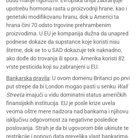
budu manje rigorozni. Evropska unija zabranjuje
upotrebu hormona rasta u proizvodnji hrane, kao i
genetski modifikovanu hranu, dok u Americi ta
hrana čini 70 odsto trgovine prehrambenim
proizvodima. U EU je kompanija dužna da unapred
podnese dokaze da supstance koje koristi nisu
štetne, dok se to u SAD dokazuje tek naknadno,
ako dođe do trovanja ili spora. Amerika koristi 82
vrste pesticida koji su zabranjeni u EU.
Bankarska pravila
: U ovom domenu Britanci po prvi
put strepe da bi London mogao pasti u senku
Wall
Streeta
imajući u vidu dominatni status američkih
finansijskih institucija. EU je posle krize uvela
veoma oštre mere nadzora nad bankama i njihovu
isključivu odgovornost za negativne posledice
poslovanja. Strah je da bi ugovorom bile ukinute te
restrikcije i ponovo data prevelika vlast bankarima.