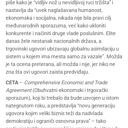
piše kako je “vidljiv nož u nevidljivoj ruci tržišta” i
nastavlja da “uvek naglašavana humanost,
ekonomska i socijalna, nikada nije bila pravi cilj
međunarodnih sporazuma, već kako ukloniti
konkurente i načiniti druge vlade poslušnim. Elite
danas žele nestanak nacionalnih država, a
trgovinski ugovori ubrzavaju globalnu asimilaciju u
sistem u kojem ima mesta samo za vazale”. Možda
je ta ocena preterana, ali možda i nije, jer niko ne
zna šta ovi ugovori zaista predviđaju.
CETA
–
Comprehensive Economic and Trade
Agreement
(Obuhvatni ekonomski i trgovački
sporazum), koji bi trebalo da bude usvojen u istom
nategnutom roku, a predstavlja “novu generaciju
ugovora kojim veliki biznis teži da nadvlada
demokratiju i ograniči osnovna prava” – tako