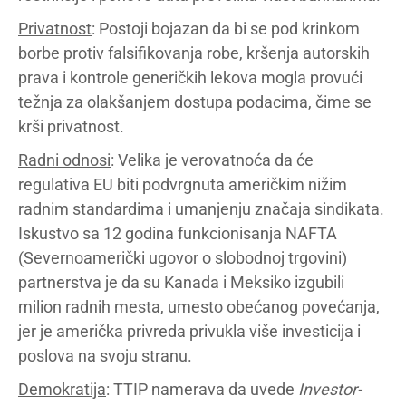
Privatnost
: Postoji bojazan da bi se pod krinkom
borbe protiv falsifikovanja robe, kršenja autorskih
prava i kontrole generičkih lekova mogla provući
težnja za olakšanjem dostupa podacima, čime se
krši privatnost.
Radni odnosi
: Velika je verovatnoća da će
regulativa EU biti podvrgnuta američkim nižim
radnim standardima i umanjenju značaja sindikata.
Iskustvo sa 12 godina funkcionisanja NAFTA
(Severnoamerički ugovor o slobodnoj trgovini)
partnerstva je da su Kanada i Meksiko izgubili
milion radnih mesta, umesto obećanog povećanja,
jer je američka privreda privukla više investicija i
poslova na svoju stranu.
Demokratija
: TTIP namerava da uvede
Investor-