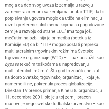
mogla da deo svog uvoza iz zemalja u razvoju
zamene razmenom sa zemljama unutar TTIP; da bi
potpisivanje ugovora moglo da utiče na eliminaciju
raznih preferencijalnih šema kojima su pogodovane
zemlje u razvoju od strane EU…” Ima toga još,
međutim najozbiljnija je primedba (potekla iz
Komisije EU) da bi “TTIP mogao postati prepreka
multilateralnim trgovinskim režimima Svetske
trgovinske organizacije (WTO) – ili pak poslužiti kao
bypass
tekućim teškoćama u napredovanju
multilateralnih režima”. Šta god to značilo, ne sluti
na dobro Svetskoj trgovinskoj organizaciji, koja je,
namerno ili ne, pokrenula proces globalizacije.
Direktan TV prenos primanja Kine u tu organizaciju
11. decembra 2001. bio je u toj zemlji praćen
masovnije nego svetsko fudbalsko prvenstvo – kao