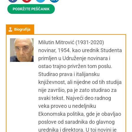
PODRŽITE PEŠČANIK
Biografija
Milutin Mitrović (1931-2020)
novinar, 1954. kao urednik Studenta
primljen u Udruženje novinara i
ostao trajno privržen tom poslu.
Studirao prava i italijansku
književnost, ali nijedne od tih studija
nije završio, pa je zato studirao za
svaki tekst. Najveći deo radnog
veka proveo u nedeljniku
Ekonomska politika, gde je obavljao
poslove od saradnika do glavnog
urednika i direktora. U toj novini je