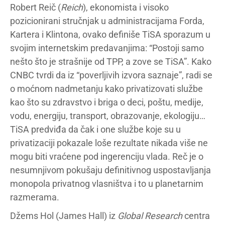
Robert Reič (
Reich
), ekonomista i visoko
pozicionirani stručnjak u administracijama Forda,
Kartera i Klintona, ovako definiše TiSA sporazum u
svojim internetskim predavanjima: “Postoji samo
nešto što je strašnije od TPP, a zove se TiSA”. Kako
CNBC tvrdi da iz “poverljivih izvora saznaje”, radi se
o moćnom nadmetanju kako privatizovati službe
kao što su zdravstvo i briga o deci, poštu, medije,
vodu, energiju, transport, obrazovanje, ekologiju…
TiSA predviđa da čak i one službe koje su u
privatizaciji pokazale loše rezultate nikada više ne
mogu biti vraćene pod ingerenciju vlada. Reč je o
nesumnjivom pokušaju definitivnog uspostavljanja
monopola privatnog vlasništva i to u planetarnim
razmerama.
Džems Hol (James Hall) iz
Global Research
centra