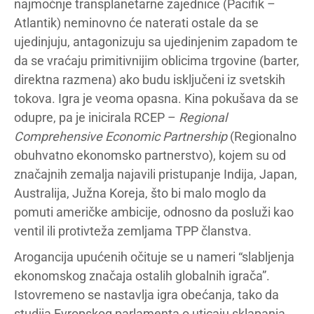
najmoćnje transplanetarne zajednice (Pacifik –
Atlantik) neminovno će naterati ostale da se
ujedinjuju, antagonizuju sa ujedinjenim zapadom te
da se vraćaju primitivnijim oblicima trgovine (barter,
direktna razmena) ako budu isključeni iz svetskih
tokova. Igra je veoma opasna. Kina pokušava da se
odupre, pa je inicirala RCEP –
Regional
Comprehensive Economic Partnership
(Regionalno
obuhvatno ekonomsko partnerstvo), kojem su od
značajnih zemalja najavili pristupanje Indija, Japan,
Australija, Južna Koreja, što bi malo moglo da
pomuti američke ambicije, odnosno da posluži kao
ventil ili protivteža zemljama TPP članstva.
Arogancija upućenih očituje se u nameri “slabljenja
ekonomskog značaja ostalih globalnih igrača”.
Istovremeno se nastavlja igra obećanja, tako da
studija Evropskog parlamenta o uticaju sklapanja