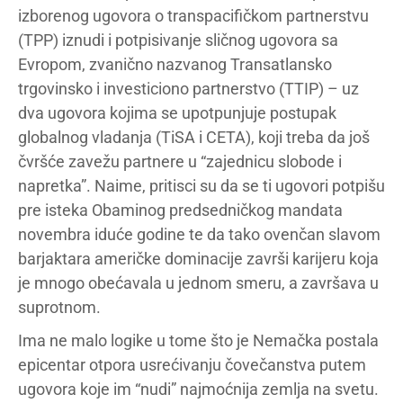
izborenog ugovora o transpacifičkom partnerstvu
(TPP) iznudi i potpisivanje sličnog ugovora sa
Evropom, zvanično nazvanog Transatlansko
trgovinsko i investiciono partnerstvo (TTIP) – uz
dva ugovora kojima se upotpunjuje postupak
globalnog vladanja (TiSA i CETA), koji treba da još
čvršće zavežu partnere u “zajednicu slobode i
napretka”. Naime, pritisci su da se ti ugovori potpišu
pre isteka Obaminog predsedničkog mandata
novembra iduće godine te da tako ovenčan slavom
barjaktara američke dominacije završi karijeru koja
je mnogo obećavala u jednom smeru, a završava u
suprotnom.
Ima ne malo logike u tome što je Nemačka postala
epicentar otpora usrećivanju čovečanstva putem
ugovora koje im “nudi” najmoćnija zemlja na svetu.