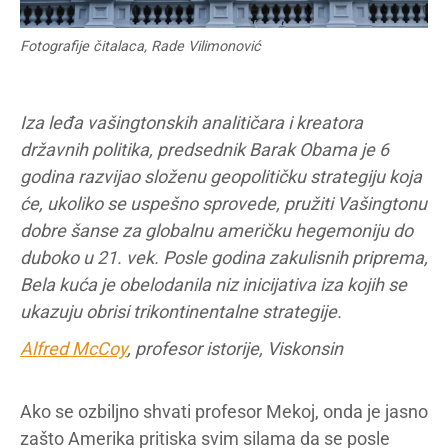
Fotografije čitalaca, Rade Vilimonović
Iza leđa vašingtonskih analitičara i kreatora
državnih politika, predsednik Barak Obama je 6
godina razvijao složenu geopolitičku strategiju koja
će, ukoliko se uspešno sprovede, pružiti Vašingtonu
dobre šanse za globalnu američku hegemoniju do
duboko u 21. vek. Posle godina zakulisnih priprema,
Bela kuća je obelodanila niz inicijativa iza kojih se
ukazuju obrisi trikontinentalne strategije.
Alfred McCoy
, profesor istorije, Viskonsin
Ako se ozbiljno shvati profesor Mekoj, onda je jasno
zašto Amerika pritiska svim silama da se posle