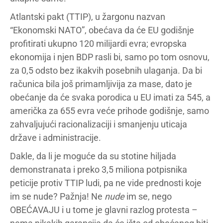
Atlantski pakt (TTIP), u žargonu nazvan
“Ekonomski NATO”, obećava da će EU godišnje
profitirati ukupno 120 milijardi evra; evropska
ekonomija i njen BDP rasli bi, samo po tom osnovu,
za 0,5 odsto bez ikakvih posebnih ulaganja. Da bi
računica bila još primamljivija za mase, dato je
obećanje da će svaka porodica u EU imati za 545, a
američka za 655 evra veće prihode godišnje, samo
zahvaljujući racionalizaciji i smanjenju uticaja
države i administracije.
Dakle, da li je moguće da su stotine hiljada
demonstranata i preko 3,5 miliona potpisnika
peticije protiv TTIP ludi, pa ne vide prednosti koje
im se nude? Pažnja! Ne
nude
im se, nego
OBEĆAVAJU i u tome je glavni razlog protesta –