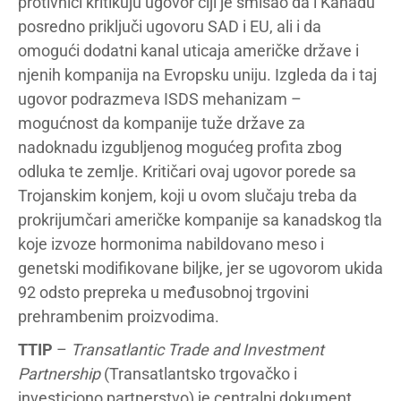
protivnici kritikuju ugovor čiji je smisao da i Kanadu
posredno priključi ugovoru SAD i EU, ali i da
omogući dodatni kanal uticaja američke države i
njenih kompanija na Evropsku uniju. Izgleda da i taj
ugovor podrazmeva ISDS mehanizam –
mogućnost da kompanije tuže države za
nadoknadu izgubljenog mogućeg profita zbog
odluka te zemlje. Kritičari ovaj ugovor porede sa
Trojanskim konjem, koji u ovom slučaju treba da
prokrijumčari američke kompanije sa kanadskog tla
koje izvoze hormonima nabildovano meso i
genetski modifikovane biljke, jer se ugovorom ukida
92 odsto prepreka u međusobnoj trgovini
prehrambenim proizvodima.
TTIP
–
Transatlantic Trade and Investment
Partnership
(Transatlantsko trgovačko i
investiciono partnerstvo) je centralni dokument