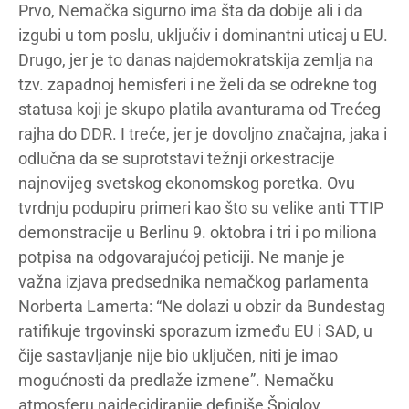
Prvo, Nemačka sigurno ima šta da dobije ali i da
izgubi u tom poslu, uključiv i dominantni uticaj u EU.
Drugo, jer je to danas najdemokratskija zemlja na
tzv. zapadnoj hemisferi i ne želi da se odrekne tog
statusa koji je skupo platila avanturama od Trećeg
rajha do DDR. I treće, jer je dovoljno značajna, jaka i
odlučna da se suprotstavi težnji orkestracije
najnovijeg svetskog ekonomskog poretka. Ovu
tvrdnju podupiru primeri kao što su velike anti TTIP
demonstracije u Berlinu 9. oktobra i tri i po miliona
potpisa na odgovarajućoj peticiji. Ne manje je
važna izjava predsednika nemačkog parlamenta
Norberta Lamerta: “Ne dolazi u obzir da Bundestag
ratifikuje trgovinski sporazum između EU i SAD, u
čije sastavljanje nije bio uključen, niti je imao
mogućnosti da predlaže izmene”. Nemačku
atmosferu najdecidiranije definiše Špiglov