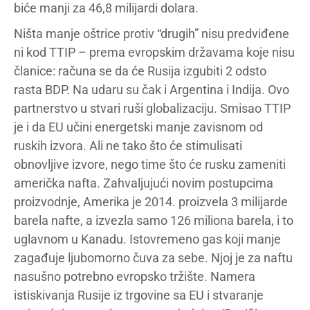
biće manji za 46,8 milijardi dolara.
Ništa manje oštrice protiv “drugih” nisu predviđene
ni kod TTIP – prema evropskim državama koje nisu
članice: računa se da će Rusija izgubiti 2 odsto
rasta BDP. Na udaru su čak i Argentina i Indija. Ovo
partnerstvo u stvari ruši globalizaciju. Smisao TTIP
je i da EU učini energetski manje zavisnom od
ruskih izvora. Ali ne tako što će stimulisati
obnovljive izvore, nego time što će rusku zameniti
američka nafta. Zahvaljujući novim postupcima
proizvodnje, Amerika je 2014. proizvela 3 milijarde
barela nafte, a izvezla samo 126 miliona barela, i to
uglavnom u Kanadu. Istovremeno gas koji manje
zagađuje ljubomorno čuva za sebe. Njoj je za naftu
nasušno potrebno evropsko tržište. Namera
istiskivanja Rusije iz trgovine sa EU i stvaranje