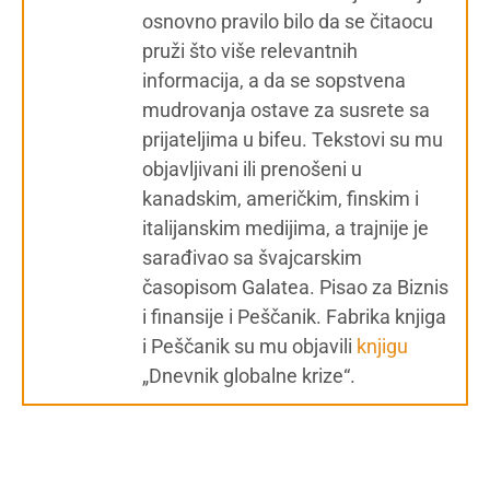
osnovno pravilo bilo da se čitaocu
pruži što više relevantnih
informacija, a da se sopstvena
mudrovanja ostave za susrete sa
prijateljima u bifeu. Tekstovi su mu
objavljivani ili prenošeni u
kanadskim, američkim, finskim i
italijanskim medijima, a trajnije je
sarađivao sa švajcarskim
časopisom Galatea. Pisao za Biznis
i finansije i Peščanik. Fabrika knjiga
i Peščanik su mu objavili
knjigu
„Dnevnik globalne krize“.