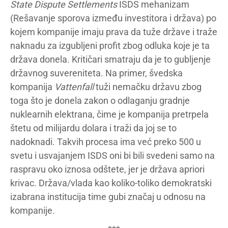
State Dispute Settlements
ISDS mehanizam
(Rešavanje sporova između investitora i država) po
kojem kompanije imaju prava da tuže države i traže
naknadu za izgubljeni profit zbog odluka koje je ta
država donela. Kritičari smatraju da je to gubljenje
državnog suvereniteta. Na primer, švedska
kompanija
Vattenfall
tuži nemačku državu zbog
toga što je donela zakon o odlaganju gradnje
nuklearnih elektrana, čime je kompanija pretrpela
štetu od milijardu dolara i traži da joj se to
nadoknadi. Takvih procesa ima već preko 500 u
svetu i usvajanjem ISDS oni bi bili svedeni samo na
raspravu oko iznosa odštete, jer je država apriori
krivac. Država/vlada kao koliko-toliko demokratski
izabrana institucija time gubi značaj u odnosu na
kompanije.