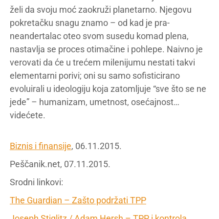
želi da svoju moć zaokruži planetarno. Njegovu
pokretačku snagu znamo – od kad je pra-
neandertalac oteo svom susedu komad plena,
nastavlja se proces otimačine i pohlepe. Naivno je
verovati da će u trećem milenijumu nestati takvi
elementarni porivi; oni su samo sofisticirano
evoluirali u ideologiju koja zatomljuje “sve što se ne
jede” – humanizam, umetnost, osećajnost…
videćete.
Biznis i finansije
, 06.11.2015.
Peščanik.net, 07.11.2015.
Srodni linkovi:
The Guardian – Zašto podržati TPP
Joseph Stiglitz / Adam Hersh – TPP i kontrola