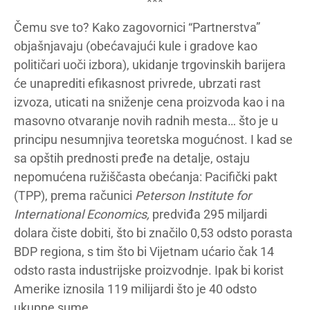
***
Čemu sve to? Kako zagovornici “Partnerstva”
objašnjavaju (obećavajući kule i gradove kao
političari uoči izbora), ukidanje trgovinskih barijera
će unaprediti efikasnost privrede, ubrzati rast
izvoza, uticati na sniženje cena proizvoda kao i na
masovno otvaranje novih radnih mesta… što je u
principu nesumnjiva teoretska mogućnost. I kad se
sa opštih prednosti pređe na detalje, ostaju
nepomućena ružiščasta obećanja: Pacifički pakt
(TPP), prema računici
Peterson Institute for
International Economics,
predviđa 295 miljardi
dolara čiste dobiti, što bi značilo 0,53 odsto porasta
BDP regiona, s tim što bi Vijetnam ućario čak 14
odsto rasta industrijske proizvodnje. Ipak bi korist
Amerike iznosila 119 milijardi što je 40 odsto
ukupne sume.