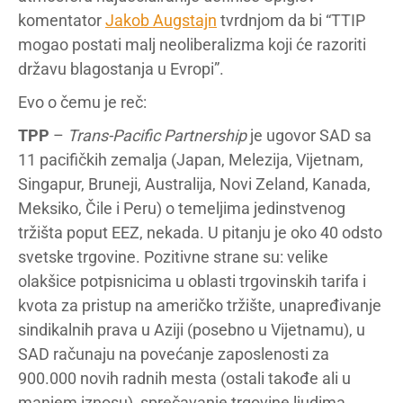
komentator
Jakob Augstajn
tvrdnjom da bi “TTIP
mogao postati malj neoliberalizma koji će razoriti
državu blagostanja u Evropi”.
Evo o čemu je reč:
TPP
–
Trans-Pacific Partnership
je ugovor SAD sa
11 pacifičkih zemalja (Japan, Melezija, Vijetnam,
Singapur, Bruneji, Australija, Novi Zeland, Kanada,
Meksiko, Čile i Peru) o temeljima jedinstvenog
tržišta poput EEZ, nekada. U pitanju je oko 40 odsto
svetske trgovine. Pozitivne strane su: velike
olakšice potpisnicima u oblasti trgovinskih tarifa i
kvota za pristup na američko tržište, unapređivanje
sindikalnih prava u Aziji (posebno u Vijetnamu), u
SAD računaju na povećanje zaposlenosti za
900.000 novih radnih mesta (ostali takođe ali u
manjem iznosu), sprečavanje trgovine ljudima,