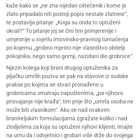
kaže kako se „ne zna nijedan oštećenik i kome je
zlato pripadalo niti postoji popis nestale zlatnine“,
te postavlja pitanje: „Koga su onda to optuženi
okrali?“ To pitanje joj se čini tim primjerenije i
umjesnije u svjetlu imovinsko-pravnog tumačenja
po kojemu „grobno mjesto nije vlasništvo obitelji
pokojnika, nego samo gornji, nazidani dio grobnice“.
Njezin kolega koji brani drugog optuženika za
pljačku umrlih poziva se pak na stavove iz sudske
prakse po kojima se stvari pronađene u
grobnicama smatraju napuštenima, „pa njihovo
prisvajanje nije krađa“, tim prije što „umrla osoba ne
može biti vlasnikom“. Ako se nad ovakvim
braniteljskim formulacijama zgražate koliko i nad
zlodjelima za koja su optuženi njihovi klijenti, imajte
na umu da i odvjetnici i grobari više drže do svojega