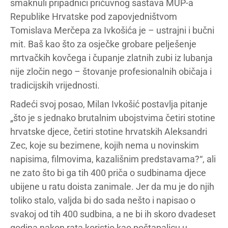
smaknuli pripadnici pričuvnog sastava MUP-a
Republike Hrvatske pod zapovjedništvom
Tomislava Merčepa za Ivkošića je – ustrajni i bučni
mit. Baš kao što za osječke grobare pelješenje
mrtvačkih kovčega i čupanje zlatnih zubi iz lubanja
nije zločin nego – štovanje profesionalnih običaja i
tradicijskih vrijednosti.
Radeći svoj posao, Milan Ivkošić postavlja pitanje
„što je s jednako brutalnim ubojstvima četiri stotine
hrvatske djece, četiri stotine hrvatskih Aleksandri
Zec, koje su bezimene, kojih nema u novinskim
napisima, filmovima, kazališnim predstavama?“, ali
ne zato što bi ga tih 400 priča o sudbinama djece
ubijene u ratu doista zanimale. Jer da mu je do njih
toliko stalo, valjda bi do sada nešto i napisao o
svakoj od tih 400 sudbina, a ne bi ih skoro dvadeset
godina nakon rata koristio kao poštapalicu u