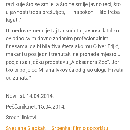
razlikuje što se smije, a što ne smije javno reći, što
u javnosti treba prešutjeti, i – napokon – što treba
lagati.“
U međuvremenu je taj tankoćutni javnosnik toliko
ovladao svim davno zadanim profesionalnim
finesama, da bi bila živa šteta ako mu Oliver Frljić,
makar i u posljednji trenutak, ne pronađe mjesto u
podjeli za riječku predstavu „Aleksandra Zec“. Jer
tko bi bolje od Milana Ivkošića odigrao ulogu Hrvata
od zanata?!
Novi list, 14.04.2014.
Peščanik.net, 15.04.2014.
Srodni linkovi:
Svetlana Slapšak – Srbenka: film o pozorištu