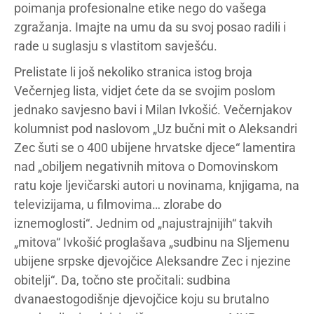
poimanja profesionalne etike nego do vašega
zgražanja. Imajte na umu da su svoj posao radili i
rade u suglasju s vlastitom savješću.
Prelistate li još nekoliko stranica istog broja
Večernjeg lista, vidjet ćete da se svojim poslom
jednako savjesno bavi i Milan Ivkošić. Večernjakov
kolumnist pod naslovom „Uz bučni mit o Aleksandri
Zec šuti se o 400 ubijene hrvatske djece“ lamentira
nad „obiljem negativnih mitova o Domovinskom
ratu koje ljevičarski autori u novinama, knjigama, na
televizijama, u filmovima… zlorabe do
iznemoglosti“. Jednim od „najustrajnijih“ takvih
„mitova“ Ivkošić proglašava „sudbinu na Sljemenu
ubijene srpske djevojčice Aleksandre Zec i njezine
obitelji“. Da, točno ste pročitali: sudbina
dvanaestogodišnje djevojčice koju su brutalno