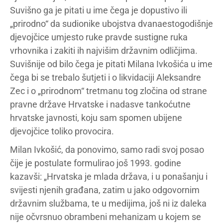
Suvišno ga je pitati u ime čega je dopustivo ili
„prirodno“ da sudionike ubojstva dvanaestogodišnje
djevojčice umjesto ruke pravde sustigne ruka
vrhovnika i zakiti ih najvišim državnim odličjima.
Suvišnije od bilo čega je pitati Milana Ivkošića u ime
čega bi se trebalo šutjeti i o likvidaciji Aleksandre
Zec i o „prirodnom“ tretmanu tog zločina od strane
pravne države Hrvatske i nadasve tankoćutne
hrvatske javnosti, koju sam spomen ubijene
djevojčice toliko provocira.
Milan Ivkošić, da ponovimo, samo radi svoj posao
čije je postulate formulirao još 1993. godine
kazavši: „Hrvatska je mlada država, i u ponašanju i
svijesti njenih građana, zatim u jako odgovornim
državnim službama, te u medijima, još ni iz daleka
nije očvrsnuo obrambeni mehanizam u kojem se