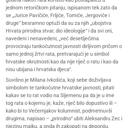
jednom retoričkom pitanju, ispisanom tek zato da
se „Jurice Pavičiće, Frljiće, Tomiće, Jergoviće i
druge“ besramno optuži da su za njih „ubojstva
Hrvata prirodna stvar, dio ideologije“ i da svi oni,
navedeni i nenavedeni, „već desetljećima
provociraju tankoćutnost javnosti dirljivom pričom o
samo jednoj žrtvi rata, pretvarajući je u simbol
hrvatske okrutnosti kao da nije riječ o ratu i kao da
nisu ubijana i hrvatska djeca“.
Suvišno je Milana Ivkošića, koji sebe doživljava
simbolom te tankoćutne hrvatske javnosti, pitati
kakav se to rat vodio na Sljemenu pa da je u ime
tog rata o kojemu je, kaže, riječ bilo dopustivo ili –
kako bi to Večernjakov kolumnist, podmetnuvši
drugima, napisao – „prirodno“ ubiti Aleksandru Zec i
njezinu majku, a onda ih zakopati na deponiju.