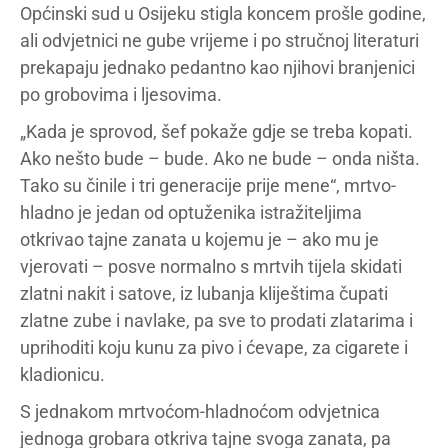
Općinski sud u Osijeku stigla koncem prošle godine,
ali odvjetnici ne gube vrijeme i po stručnoj literaturi
prekapaju jednako pedantno kao njihovi branjenici
po grobovima i ljesovima.
„Kada je sprovod, šef pokaže gdje se treba kopati.
Ako nešto bude – bude. Ako ne bude – onda ništa.
Tako su činile i tri generacije prije mene“, mrtvo-
hladno je jedan od optuženika istražiteljima
otkrivao tajne zanata u kojemu je – ako mu je
vjerovati – posve normalno s mrtvih tijela skidati
zlatni nakit i satove, iz lubanja kliještima čupati
zlatne zube i navlake, pa sve to prodati zlatarima i
uprihoditi koju kunu za pivo i ćevape, za cigarete i
kladionicu.
S jednakom mrtvoćom-hladnoćom odvjetnica
jednoga grobara otkriva tajne svoga zanata, pa