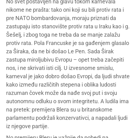
No svet postavljen na glavu tokom karnevala
nikome ne prašta: tako oni koji su bili protiv rata i
pre NATO bombardovanja, moraju priznati da
zastupaju isto stanovište protiv rata u Iraku kao i g.
Šešelj, i zbog toga ne treba da se manje zalažu
protiv rata. Pola Francuske je sa gađenjem glasalo
za Širaka, da ne bi došao Le Pen. Sada Širak
zastupa miroljubivu Evropu – opet treba začepiti
nos, i ne skrivati isti cilj. U izvesnome smislu,
karneval je jako dobro došao Evropi, da ljudi shvate
kako između različitih stepena i oblika ludosti
razuman čovek može da nađe svoj put i svoju
autonomnu odluku o svom integritetu. A ludila ima
na pretek: premijera Blera su u britanskome
parlamentu podržali konzervativci, a napadali ljudi
iz njegove partije.
No premijeru Bleru je važnije da pobedi na