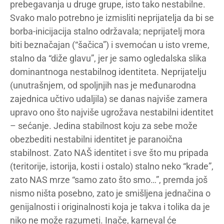
prebegavanja u druge grupe, isto tako nestabilne.
Svako malo potrebno je izmisliti neprijatelja da bi se
borba-inicijacija stalno održavala; neprijatelj mora
biti beznačajan (“šačica”) i svemoćan u isto vreme,
stalno da “diže glavu”, jer je samo ogledalska slika
dominantnoga nestabilnog identiteta. Neprijatelju
(unutrašnjem, od spoljnjih nas je međunarodna
zajednica učtivo udaljila) se danas najviše zamera
upravo ono što najviše ugrožava nestabilni identitet
– sećanje. Jedina stabilnost koju za sebe može
obezbediti nestabilni identitet je paranoična
stabilnost. Zato NAŠ identitet i sve što mu pripada
(teritorije, istorija, kosti i ostalo) stalno neko “krade”,
zato NAS mrze “samo zato što smo…”, premda još
nismo ništa posebno, zato je smišljena jednačina o
genijalnosti i originalnosti koja je takva i tolika da je
niko ne može razumeti. Inače, karneval će