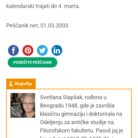
kalendarski trajati do 4. marta.
Peščanik.net, 01.03.2003.
PODRŽITE PEŠČANIK
Biografija
Svetlana Slapšak, rođena u
Beogradu 1948, gde je završila
klasičnu gimnaziju i doktorirala na
Odeljenju za antičke studije na
Filozofskom fakultetu. Pasoš joj je