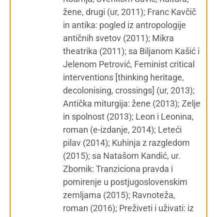
žene, drugi (ur, 2011); Franc Kavčič
in antika: pogled iz antropologije
antičnih svetov (2011); Mikra
theatrika (2011); sa Biljanom Kašić i
Jelenom Petrović, Feminist critical
interventions [thinking heritage,
decolonising, crossings] (ur, 2013);
Antička miturgija: žene (2013); Zelje
in spolnost (2013); Leon i Leonina,
roman (e-izdanje, 2014); Leteći
pilav (2014); Kuhinja z razgledom
(2015); sa Natašom Kandić, ur.
Zbornik: Tranziciona pravda i
pomirenje u postjugoslovenskim
zemljama (2015); Ravnoteža,
roman (2016); Preživeti i uživati: iz