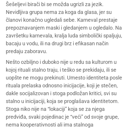
Šešeljevi birači bi se možda ugrizli za jezik.
Nevidljiva grupa nema za koga da glasa, jer su
članovi konačno ugledali sebe. Karneval prestaje
prepoznavanjem maski i gledanjem u ogledalo. Na
završetku karnevala, kralja luda simbolički spaljuju,
bacaju u vodu, ili na drugi brz i efikasan način
predaju zaboravu.
Nešto ozbiljno i duboko nije u redu sa kulturom u
kojoj rituali stalno traju, i teško se prekidaju, ili se
uopšte ne mogu prekinuti. Umesto identiteta posle
rituala prelaska odnosno inicijacije, koji je stečen,
dakle socijalizovan i stoga podložan kritici, svi su
stalno u inicijaciji, koja se proglašava identitetom.
Stoga niko nije na “lokaciji” koja se za njega
predviđa, svaki pojedinac je “veći” od svoje grupe,
nema kooperativnosti ali ima stalnoga