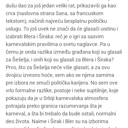
dušu dao za još jedan veliki rat, prikazavši ga kao
crva (naslovna strana Sana, sa francuskom
tekstom), načinili najveću besplatnu političku
uslugu. To još uvek ne znači da će glasači uistinu i
izabrati Blera i Širaka: reč je o igri sa sasvim
karnevalskim pravilima o svetu naglavce. Pa u
čemu je onda razlika između građana koji su glasali
za Šešelja, i onih koji su glasali za Blera i Širaka?
Prvo, što za Šešelja neće više glasati, a za ovu
dvojicu izvesno hoće, sem ako se njima samima
pre izbora ne smuči politička karijera. No sem ove
vrlo formalne razlike, postoje i neke suptilnije, koje
pokazuju da je u Srbiji karnevalska atmosfera
potrajala preko granica razumevanja šta je
karneval, a šta bi trebalo da bude ostali, normalni
deo života. Naime i Širak i Bler su na izborima