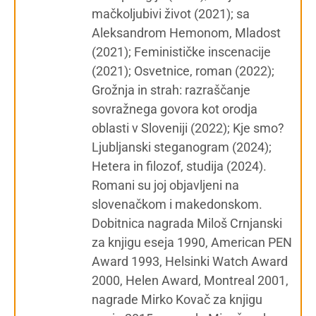
mačkoljubivi život (2021); sa
Aleksandrom Hemonom, Mladost
(2021); Feminističke inscenacije
(2021); Osvetnice, roman (2022);
Grožnja in strah: razraščanje
sovražnega govora kot orodja
oblasti v Sloveniji (2022); Kje smo?
Ljubljanski steganogram (2024);
Hetera in filozof, studija (2024).
Romani su joj objavljeni na
slovenačkom i makedonskom.
Dobitnica nagrada Miloš Crnjanski
za knjigu eseja 1990, American PEN
Award 1993, Helsinki Watch Award
2000, Helen Award, Montreal 2001,
nagrade Mirko Kovač za knjigu