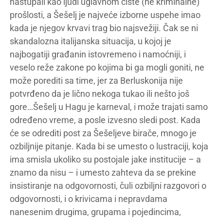
nastupali kao ljudi uglavnom čiste (ne kriminalne)
prošlosti, a Šešelj je najveće izborne uspehe imao
kada je njegov krvavi trag bio najsvežiji. Čak se ni
skandalozna italijanska situacija, u kojoj je
najbogatiji građanin istovremeno i namoćniji, i
veselo reže zakone po kojima bi ga mogli goniti, ne
može porediti sa time, jer za Berluskonija nije
potvrđeno da je lično nekoga tukao ili nešto još
gore…Šešelj u Hagu je karneval, i može trajati samo
određeno vreme, a posle izvesno sledi post. Kada
će se odrediti post za Šešeljeve birače, mnogo je
ozbiljnije pitanje. Kada bi se umesto o lustraciji, koja
ima smisla ukoliko su postojale jake institucije – a
znamo da nisu – i umesto zahteva da se prekine
insistiranje na odgovornosti, čuli ozbiljni razgovori o
odgovornosti, i o krivicama i nepravdama
nanesenim drugima, grupama i pojedincima,