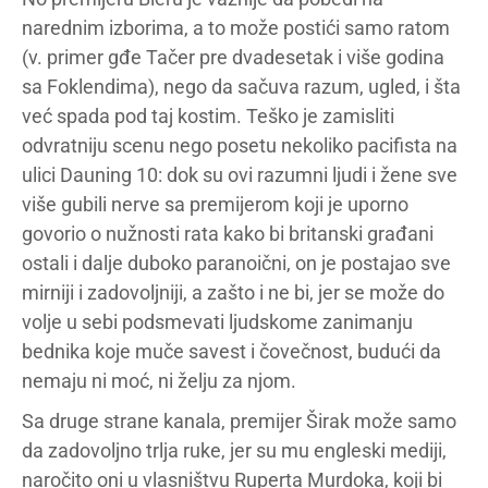
narednim izborima, a to može postići samo ratom
(v. primer gđe Tačer pre dvadesetak i više godina
sa Foklendima), nego da sačuva razum, ugled, i šta
već spada pod taj kostim. Teško je zamisliti
odvratniju scenu nego posetu nekoliko pacifista na
ulici Dauning 10: dok su ovi razumni ljudi i žene sve
više gubili nerve sa premijerom koji je uporno
govorio o nužnosti rata kako bi britanski građani
ostali i dalje duboko paranoični, on je postajao sve
mirniji i zadovoljniji, a zašto i ne bi, jer se može do
volje u sebi podsmevati ljudskome zanimanju
bednika koje muče savest i čovečnost, budući da
nemaju ni moć, ni želju za njom.
Sa druge strane kanala, premijer Širak može samo
da zadovoljno trlja ruke, jer su mu engleski mediji,
naročito oni u vlasništvu Ruperta Murdoka, koji bi