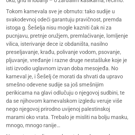
oku, grlu ili lobanji – o zarđalim kašikama, recimo.
Tokom karnevala sve je obrnuto: tako sudije u
svakodevnoj odeći garantuju pravičnost, premda
istoga g. Šešelja nisu mogle kazniti čak ni za
pucnjavu, pretnje oružjem, premlaćivanje, lomljenje
vilica, isterivanje dece iz obdaništa, nasilno
preseljavanje, krađu, polivanje vodom, psovanje,
pljuvanje, vređanje i razne druge nestašluke koje je
isti izvodio uglavnom izvan doba mesojeđa. No
karneval je, i Šešelj će morati da shvati da upravo
smešno odevene sudije sa još smešnijim
perikicama na glavi odlučuju o njegovoj sudbini, te
da se njihovom karnevalskom izgledu veruje više
nego njegovoj prirodno uvijenoj palestinskoj
marami oko vrata. Trebalo je misliti na bolju masku,
mnogo, mnogo ranije…