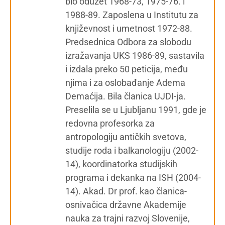
bio oduzet 1968-73, 1975-76. i
1988-89. Zaposlena u Institutu za
književnost i umetnost 1972-88.
Predsednica Odbora za slobodu
izražavanja UKS 1986-89, sastavila
i izdala preko 50 peticija, među
njima i za oslobađanje Adema
Demaćija. Bila članica UJDI-ja.
Preselila se u Ljubljanu 1991, gde je
redovna profesorka za
antropologiju antičkih svetova,
studije roda i balkanologiju (2002-
14), koordinatorka studijskih
programa i dekanka na ISH (2004-
14). Akad. Dr prof. kao članica-
osnivačica državne Akademije
nauka za trajni razvoj Slovenije,