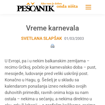
Vreme karnevala
SVETLANA SLAPŠAK
01/03/2003
U Evropi, pa i u nekim balkanskim zemljama –
recimo Grčkoj, počelo je karnevalsko doba – pust,
mesojeđe, ludovanje pred veliki uskršnji post.
Konačno u Hagu, g. Šešelj je u skladu sa
kalendarom ponašanja izneo nekoliko svojih
duhovitih primedbi, ravnih onima koja su nam
ostala – nekima u sećanju, a nekima direktno u