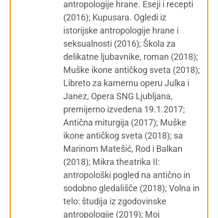
antropologije hrane. Eseji i recepti
(2016); Kupusara. Ogledi iz
istorijske antropologije hrane i
seksualnosti (2016); Škola za
delikatne ljubavnike, roman (2018);
Muške ikone antičkog sveta (2018);
Libreto za kamernu operu Julka i
Janez, Opera SNG Ljubljana,
premijerno izvedena 19.1.2017;
Antična miturgija (2017); Muške
ikone antičkog sveta (2018); sa
Marinom Matešić, Rod i Balkan
(2018); Mikra theatrika II:
antropološki pogled na antično in
sodobno gledališče (2018); Volna in
telo: študija iz zgodovinske
antropologije (2019); Moj