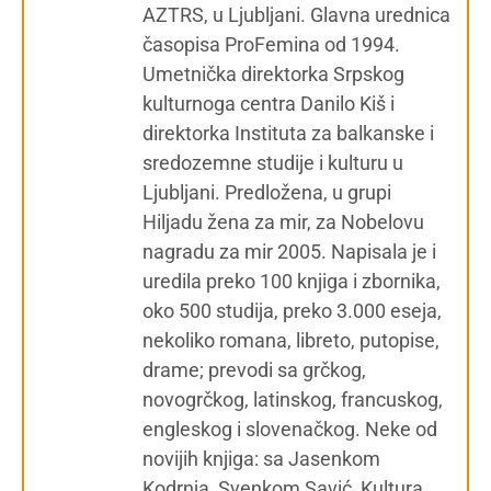
AZTRS, u Ljubljani. Glavna urednica
časopisa ProFemina od 1994.
Umetnička direktorka Srpskog
kulturnoga centra Danilo Kiš i
direktorka Instituta za balkanske i
sredozemne studije i kulturu u
Ljubljani. Predložena, u grupi
Hiljadu žena za mir, za Nobelovu
nagradu za mir 2005. Napisala je i
uredila preko 100 knjiga i zbornika,
oko 500 studija, preko 3.000 eseja,
nekoliko romana, libreto, putopise,
drame; prevodi sa grčkog,
novogrčkog, latinskog, francuskog,
engleskog i slovenačkog. Neke od
novijih knjiga: sa Jasenkom
Kodrnja, Svenkom Savić, Kultura,