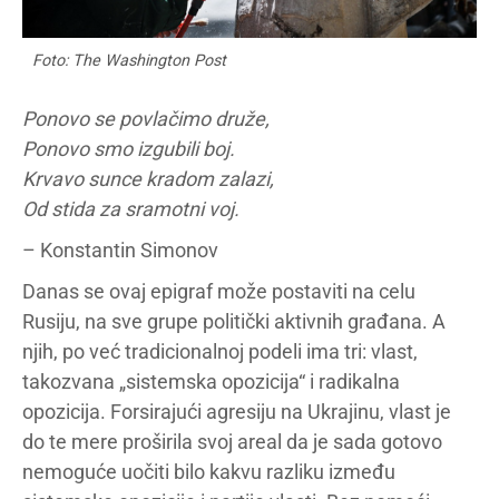
Foto: The Washington Post
Ponovo se povlačimo druže,
Ponovo smo izgubili boj.
Krvavo sunce kradom zalazi,
Od stida za sramotni voj.
– Konstantin Simonov
Danas se ovaj epigraf može postaviti na celu
Rusiju, na sve grupe politički aktivnih građana. A
njih, po već tradicionalnoj podeli ima tri: vlast,
takozvana „sistemska opozicija“ i radikalna
opozicija. Forsirajući agresiju na Ukrajinu, vlast je
do te mere proširila svoj areal da je sada gotovo
nemoguće uočiti bilo kakvu razliku između