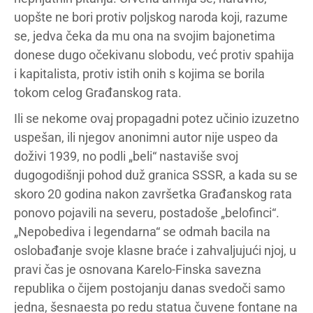
uopšte ne bori protiv poljskog naroda koji, razume
se, jedva čeka da mu ona na svojim bajonetima
donese dugo očekivanu slobodu, već protiv spahija
i kapitalista, protiv istih onih s kojima se borila
tokom celog Građanskog rata.
Ili se nekome ovaj propagadni potez učinio izuzetno
uspešan, ili njegov anonimni autor nije uspeo da
doživi 1939, no podli „beli“ nastaviše svoj
dugogodišnji pohod duž granica SSSR, a kada su se
skoro 20 godina nakon završetka Građanskog rata
ponovo pojavili na severu, postadoše „belofinci“.
„Nepobediva i legendarna“ se odmah bacila na
oslobađanje svoje klasne braće i zahvaljujući njoj, u
pravi čas je osnovana Karelo-Finska savezna
republika o čijem postojanju danas svedoči samo
jedna, šesnaesta po redu statua čuvene fontane na