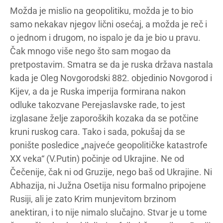
Možda je mislio na geopolitiku, možda je to bio
samo nekakav njegov lični osećaj, a možda je reč i
o jednom i drugom, no ispalo je da je bio u pravu.
Čak mnogo više nego što sam mogao da
pretpostavim. Smatra se da je ruska država nastala
kada je Oleg Novgorodski 882. objedinio Novgorod i
Kijev, a da je Ruska imperija formirana nakon
odluke takozvane Perejaslavske rade, to jest
izglasane želje zaporoških kozaka da se potčine
kruni ruskog cara. Tako i sada, pokušaj da se
ponište posledice „najveće geopolitičke katastrofe
XX veka“ (V.Putin) počinje od Ukrajine. Ne od
Čečenije, čak ni od Gruzije, nego baš od Ukrajine. Ni
Abhazija, ni Južna Osetija nisu formalno pripojene
Rusiji, ali je zato Krim munjevitom brzinom
anektiran, i to nije nimalo slučajno. Stvar je u tome