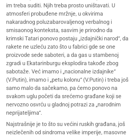
im treba suditi. Njih treba prosto uništavati. U
atmosferi probuđene mržnje, u okvirima
nakaradnog poluzabarovaljenog verbalnog i
smisaonog konteksta, sasvim je prirodno da
krimski Tatari ponovo postaju „izdajnički narod“, da
rakete ne uzleću zato što u fabrici gde se one
proizvode sede saboteri, a da gas u stambenoj
zgradi u Ekatarinburgu eksplodira takođe zbog
sabotaže. Već imamo i „nacionalne izdajnike“
(V.Putin), imamo i „petu kolonu“ (V.Putin) i treba još
samo malo da sačekamo, pa ćemo ponovo na
svakom uglu početi da srećemo građane koji se
nervozno osvrću u gladnoj potrazi za „narodnim
neprijateljima“.
Najstrašnije je to što su većini ruskih građana, još
neizlečenih od sindroma velike imperije, masovne