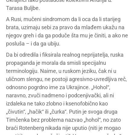
Tarasa Buljbe.
A Rusi, mučeni sindromom da li oca da li starijeg
brata, uzimaju sebi za pravo da mlađem ukažu na
njegov greh i da ga poduče šta mu je činiti, a ako ne
posluša – i da ga ubiju.
Da bi odredila i fiksirala realnog neprijatelja, ruska
propaganda je morala da smisli specijalnu
terminologiju. Naime, u ruskom jeziku, čak ni u
uličnom slengu, ne postoji agresivno-uvredljiva reč,
odnosno pogrdno ime za Ukrajince. „Hohol“,
naravno, zvuči nadmeno i podcenjivački, ali ni
izdaleka ne tako zlobno i ksenofobično kao
„čivutin“, „hačik“ ili „čurka“. Putin je svoga druga
Timčenka bez problema nazvao „hohol“, no zato
braći Rotenberg nikada nije uputio (niti je mogao