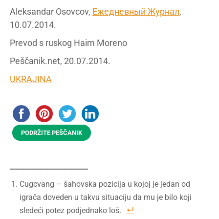
Aleksandar Osovcov,
Ежедневный Журнал
,
10.07.2014.
Prevod s ruskog Haim Moreno
Peščanik.net, 20.07.2014.
UKRAJINA
PODRŽITE PEŠČANIK
________________
Cugcvang – šahovska pozicija u kojoj je jedan od
igrača doveden u takvu situaciju da mu je bilo koji
sledeći potez podjednako loš.