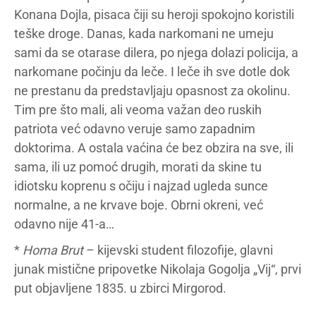
Konana Dojla, pisaca čiji su heroji spokojno koristili
teške droge. Danas, kada narkomani ne umeju
sami da se otarase dilera, po njega dolazi policija, a
narkomane počinju da leče. I leče ih sve dotle dok
ne prestanu da predstavljaju opasnost za okolinu.
Tim pre što mali, ali veoma važan deo ruskih
patriota već odavno veruje samo zapadnim
doktorima. A ostala vaćina će bez obzira na sve, ili
sama, ili uz pomoć drugih, morati da skine tu
idiotsku koprenu s očiju i najzad ugleda sunce
normalne, a ne krvave boje. Obrni okreni, već
odavno nije 41-a…
*
Homa Brut
– kijevski student filozofije, glavni
junak mistične pripovetke Nikolaja Gogolja „Vij“, prvi
put objavljene 1835. u zbirci Mirgorod.