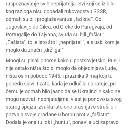
raspoznavanje svih neprijatelja. Svi koji se iz bilo
kog razloga nisu dopadali rukovodstvu SSSR,
odmah su bili proglašavani za „fašiste“. Od
Jugoslavije do Čilea, od Grčke do Paragvaja, od
Portugalije do Tajvana, svuda su bili „fašisti“.
„Fašista“, to je isto što i „neprijatelj“, a s usklikom je
moglo da znači i „drž’ ga!“.
Mnogi su pisali o tome kako u postsovjetskoj Rusiji
nije ostalo ništa što bi moglo da objedinjava ljude,
ništa osim pobede 1945. i praznika 9 maj koji tu
pobedu slavi. I zato, kada je odlučila da ratuje, pri
čemu je odmah bilo jasno da se Ukrajinci nikako ne
mogu nazvati neprijateljima, vlast je ponovo iz svog
starog špajza izvukla isto ono prašnjavo strašilo i
pozvala svoje građane u borbu protiv „fašista“.
Dodala je ona tu još i „huntu“, ponavljajući zapravo