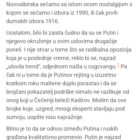
Novosibirska sećamo sa istom onom nostalgijom s
kojom se sećamo i izbora iz 1990, ili čak prvih
dumskih izbora 1916.
Uostalom, bilo bi zaista čudno da su se Putin i
njegovo okruženje u ovim uslovima drugačije
poneli. I nije stvar u tome što se radikalna opozicija
koja je u poslednje vreme, reklo bi se, najzad
1
„ulovila trend“, odjednom našla u cugcvangu.
Pa
čak ni u tome da je Putinov rejting u izuzetno
kratkom roku maltene duplo porastao i da se
brojčani pokazatelj podrške nimalo ne razlikuje od
onog koji u Čečeniji beleži Kadirov. Mislim da ove
brojke koje, uzgred, mnogi eksperti stavljaju pod
sumnju, uopšte nisu najvažnije.
Bitno je to da se odnos između Putina i ruskih
građana kvalitativno promenio. Putin je najzad