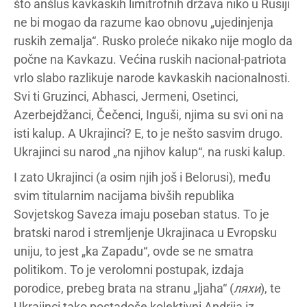
što anšlus kavkaskih limitrofnih država niko u Rusiji
ne bi mogao da razume kao obnovu „ujedinjenja
ruskih zemalja“. Rusko proleće nikako nije moglo da
počne na Kavkazu. Većina ruskih nacional-patriota
vrlo slabo razlikuje narode kavkaskih nacionalnosti.
Svi ti Gruzinci, Abhasci, Jermeni, Osetinci,
Azerbejdžanci, Čečenci, Inguši, njima su svi oni na
isti kalup. A Ukrajinci? E, to je nešto sasvim drugo.
Ukrajinci su narod „na njihov kalup“, na ruski kalup.
I zato Ukrajinci (a osim njih još i Belorusi), među
svim titularnim nacijama bivših republika
Sovjetskog Saveza imaju poseban status. To je
bratski narod i stremljenje Ukrajinaca u Evropsku
uniju, to jest „ka Zapadu“, ovde se ne smatra
politikom. To je verolomni postupak, izdaja
porodice, prebeg brata na stranu „ljaha“ (
л
я
хи
), te
Ukrajinci tako postadoše kolektivni Andrija iz