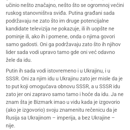
učinio nešto značajno, nešto što se ogromnoj većini
ruskog stanovništva sviđa. Putina građani sada
podržavaju ne zato što im druge potencijalne
kandidate televizija ne pokazuje, ili ih uopšte ne
pominje ili, ako ih i pomene, onda o njima govori
samo gadosti. Oni ga podržavaju zato što ih njihov
lider sada vodi upravo tamo gde oni već odavno
žele da idu.
Putin ih sada vodi istovremeno i u Ukrajinu, i u
SSSR. Oni za njim idu u Ukrajinu zato jer misle da je
to put koji omogućava obnovu SSSR, a u SSSR idu
zato jer oni zapravo samo tamo i hoće da idu. Ja ne
znam šta je Bizmark imao u vidu kada je izgovorio
(ako je izgovorio) svoju znamenitu rečenicu da je
Rusija sa Ukrajinom – imperija, a bez Ukrajine –
nije.