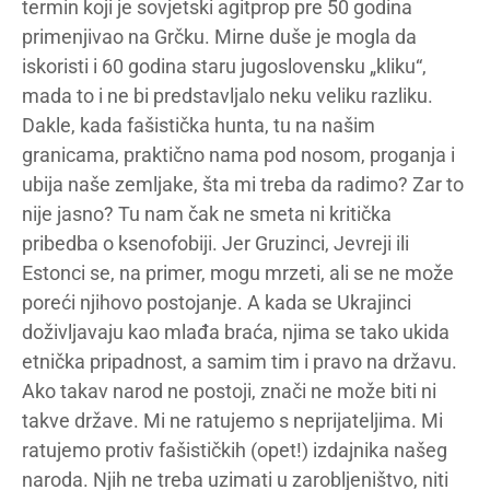
termin koji je sovjetski agitprop pre 50 godina
primenjivao na Grčku. Mirne duše je mogla da
iskoristi i 60 godina staru jugoslovensku „kliku“,
mada to i ne bi predstavljalo neku veliku razliku.
Dakle, kada fašistička hunta, tu na našim
granicama, praktično nama pod nosom, proganja i
ubija naše zemljake, šta mi treba da radimo? Zar to
nije jasno? Tu nam čak ne smeta ni kritička
pribedba o ksenofobiji. Jer Gruzinci, Jevreji ili
Estonci se, na primer, mogu mrzeti, ali se ne može
poreći njihovo postojanje. A kada se Ukrajinci
doživljavaju kao mlađa braća, njima se tako ukida
etnička pripadnost, a samim tim i pravo na državu.
Ako takav narod ne postoji, znači ne može biti ni
takve države. Mi ne ratujemo s neprijateljima. Mi
ratujemo protiv fašističkih (opet!) izdajnika našeg
naroda. Njih ne treba uzimati u zarobljeništvo, niti