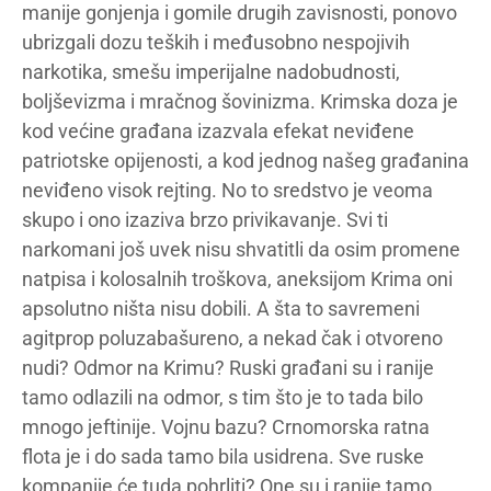
manije gonjenja i gomile drugih zavisnosti, ponovo
ubrizgali dozu teških i međusobno nespojivih
narkotika, smešu imperijalne nadobudnosti,
boljševizma i mračnog šovinizma. Krimska doza je
kod većine građana izazvala efekat neviđene
patriotske opijenosti, a kod jednog našeg građanina
neviđeno visok rejting. No to sredstvo je veoma
skupo i ono izaziva brzo privikavanje. Svi ti
narkomani još uvek nisu shvatitli da osim promene
natpisa i kolosalnih troškova, aneksijom Krima oni
apsolutno ništa nisu dobili. A šta to savremeni
agitprop poluzabašureno, a nekad čak i otvoreno
nudi? Odmor na Krimu? Ruski građani su i ranije
tamo odlazili na odmor, s tim što je to tada bilo
mnogo jeftinije. Vojnu bazu? Crnomorska ratna
flota je i do sada tamo bila usidrena. Sve ruske
kompanije će tuda pohrliti? One su i ranije tamo