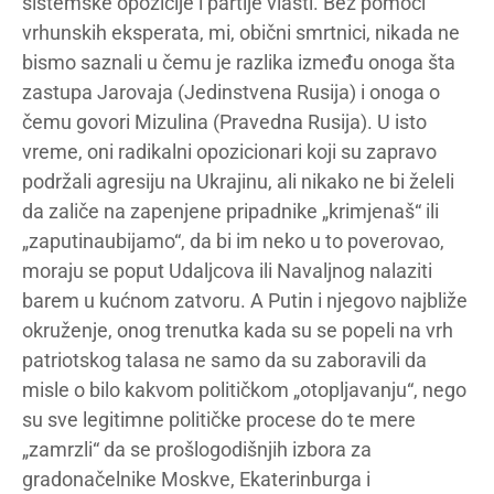
sistemske opozicije i partije vlasti. Bez pomoći
vrhunskih eksperata, mi, obični smrtnici, nikada ne
bismo saznali u čemu je razlika između onoga šta
zastupa Jarovaja (Jedinstvena Rusija) i onoga o
čemu govori Mizulina (Pravedna Rusija). U isto
vreme, oni radikalni opozicionari koji su zapravo
podržali agresiju na Ukrajinu, ali nikako ne bi želeli
da zaliče na zapenjene pripadnike „krimjenaš“ ili
„zaputinaubijamo“, da bi im neko u to poverovao,
moraju se poput Udaljcova ili Navaljnog nalaziti
barem u kućnom zatvoru. A Putin i njegovo najbliže
okruženje, onog trenutka kada su se popeli na vrh
patriotskog talasa ne samo da su zaboravili da
misle o bilo kakvom političkom „otopljavanju“, nego
su sve legitimne političke procese do te mere
„zamrzli“ da se prošlogodišnjih izbora za
gradonačelnike Moskve, Ekaterinburga i