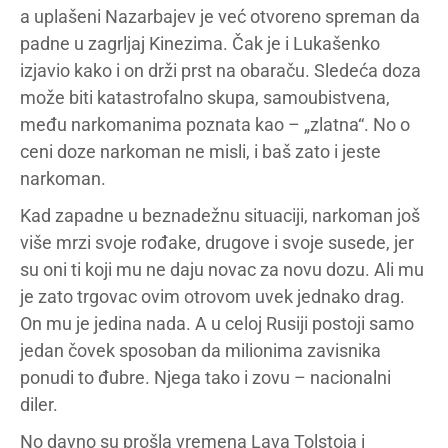
a uplašeni Nazarbajev je već otvoreno spreman da
padne u zagrljaj Kinezima. Čak je i Lukašenko
izjavio kako i on drži prst na obaraču. Sledeća doza
može biti katastrofalno skupa, samoubistvena,
među narkomanima poznata kao – „zlatna“. No o
ceni doze narkoman ne misli, i baš zato i jeste
narkoman.
Kad zapadne u beznadežnu situaciji, narkoman još
više mrzi svoje rođake, drugove i svoje susede, jer
su oni ti koji mu ne daju novac za novu dozu. Ali mu
je zato trgovac ovim otrovom uvek jednako drag.
On mu je jedina nada. A u celoj Rusiji postoji samo
jedan čovek sposoban da milionima zavisnika
ponudi to đubre. Njega tako i zovu – nacionalni
diler.
No davno su prošla vremena Lava Tolstoja i