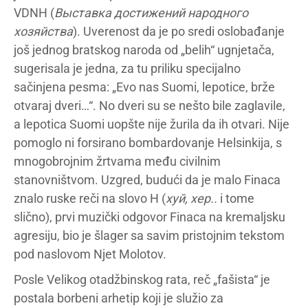
VDNH (
В
ы
ставка достижений народного
хозяйства
). Uverenost da je po sredi oslobađanje
još jednog bratskog naroda od „belih“ ugnjetača,
sugerisala je jedna, za tu priliku specijalno
sačinjena pesma: „Evo nas Suomi, lepotice, brže
otvaraj dveri…“. No dveri su se nešto bile zaglavile,
a lepotica Suomi uopšte nije žurila da ih otvari. Nije
pomoglo ni forsirano bombardovanje Helsinkija, s
mnogobrojnim žrtvama među civilnim
stanovništvom. Uzgred, budući da je malo Finaca
znalo ruske reči na slovo H (
ху
й
,
хер
..
i tome
slično), prvi muzički odgovor Finaca na kremaljsku
agresiju, bio je šlager sa savim pristojnim tekstom
pod naslovom Njet Molotov.
Posle Velikog otadžbinskog rata, reč „fašista“ je
postala borbeni arhetip koji je služio za