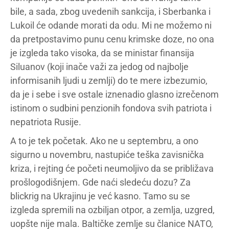
bile, a sada, zbog uvedenih sankcija, i Sberbanka i
Lukoil će odande morati da odu. Mi ne možemo ni
da pretpostavimo punu cenu krimske doze, no ona
je izgleda tako visoka, da se ministar finansija
Siluanov (koji inače važi za jedog od najbolje
informisanih ljudi u zemlji) do te mere izbezumio,
da je i sebe i sve ostale iznenadio glasno izrečenom
istinom o sudbini penzionih fondova svih patriota i
nepatriota Rusije.
A to je tek početak. Ako ne u septembru, a ono
sigurno u novembru, nastupiće teška zavisnička
kriza, i rejting će početi neumoljivo da se približava
prošlogodišnjem. Gde naći sledeću dozu? Za
blickrig na Ukrajinu je već kasno. Tamo su se
izgleda spremili na ozbiljan otpor, a zemlja, uzgred,
uopšte nije mala. Baltičke zemlje su članice NATO,