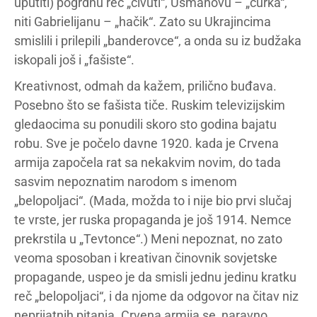
uputiti) pogrdnu reč „čivuti“, Usmanovu – „čurka“,
niti Gabrielijanu – „hačik“. Zato su Ukrajincima
smislili i prilepili „banderovce“, a onda su iz budžaka
iskopali još i „fašiste“.
Kreativnost, odmah da kažem, prilično buđava.
Posebno što se fašista tiče. Ruskim televizijskim
gledaocima su ponudili skoro sto godina bajatu
robu. Sve je počelo davne 1920. kada je Crvena
armija započela rat sa nekakvim novim, do tada
sasvim nepoznatim narodom s imenom
„belopoljaci“. (Mada, možda to i nije bio prvi slučaj
te vrste, jer ruska propaganda je još 1914. Nemce
prekrstila u „Tevtonce“.) Meni nepoznat, no zato
veoma sposoban i kreativan činovnik sovjetske
propagande, uspeo je da smisli jednu jedinu kratku
reč „belopoljaci“, i da njome da odgovor na čitav niz
neprijatnih pitanja. Crvena armija se, naravno,