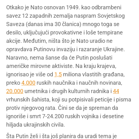
Otkako je Nato osnovan 1949. kao odbrambeni
savez 12 zapadnih zemalja naspram Sovjetskog
Saveza (danas ima 30 članica) mnogo toga se
desilo, uključujući provokativne i loše tempirane
akcije. Međutim, ništa što je Nato uradio ne
opravdava Putinovu invaziju i razaranje Ukrajine.
Naravno, nema šanse da će Putin poslušati
američke mirovne aktiviste. Na kraju krajeva,
ignorisao je više od
1,5
miliona vlastitih građana,
preko
4
.000
ruskih naučnika i naučnih novinara,
20.000
umetnika i drugih kulturnih radnika i
44
vrhunskih šahista, koji su potpisivali peticije i pisma
protiv njegovog rata. Čini se da je spreman da
ignoriše i smrt 7-24.200 ruskih vojnika i desetine
hiljada ukrajinskih civila.
Šta Putin želi i šta još planira da uradi tema je