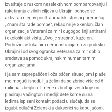
izveštaje o ruskom neselektivnom bombardovanju i
raketiranju civilnih ciljeva u Ukrajini ponovo se
aktivirao njegov posttraumatski stresni poremećaj.
„Znam šta rade bombe“, rekao mi je Skenlon, član
organizacije Veterani za mir i dugogodišnji antiratni
i ekološki aktivista. „Ovo je strašno“, kaže on.
Pridružio se lokalnim demonstracijama za podršku
Ukrajini i od svog ogranka Veterana za mir dobio
sredstva za pomoć ukrajinskim humanitarnim
organizacijama.
I ja sam zaprepašćen i ožalošćen situacijom i plaše
me mogući ishodi. I ja želim da se zbrine više od 6
miliona izbeglica. I mene uzbuđuju vesti koje mi
plasiraju Vašington i mediji: dete kome su na
leđima ispisani kontakt podaci u slučaju da se
izgubi, odlučni Zelenski u dukserici sa kapuljačom,