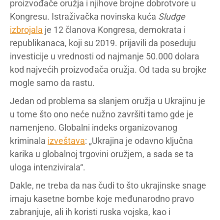
proizvođače oružja i njihove brojne dobrotvore u
Kongresu. Istraživačka novinska kuća
Sludge
izbrojala
je 12 članova Kongresa, demokrata i
republikanaca, koji su 2019. prijavili da poseduju
investicije u vrednosti od najmanje 50.000 dolara
kod najvećih proizvođača oružja. Od tada su brojke
mogle samo da rastu.
Jedan od problema sa slanjem oružja u Ukrajinu je
u tome što ono neće nužno završiti tamo gde je
namenjeno. Globalni indeks organizovanog
kriminala
izveštava
: „Ukrajina je odavno ključna
karika u globalnoj trgovini oružjem, a sada se ta
uloga intenzivirala“.
Dakle, ne treba da nas čudi to što ukrajinske snage
imaju kasetne bombe koje međunarodno pravo
zabranjuje, ali ih koristi ruska vojska, kao i