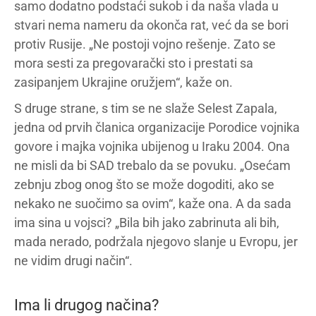
samo dodatno podstaći sukob i da naša vlada u
stvari nema nameru da okonča rat, već da se bori
protiv Rusije. „Ne postoji vojno rešenje. Zato se
mora sesti za pregovarački sto i prestati sa
zasipanjem Ukrajine oružjem“, kaže on.
S druge strane, s tim se ne slaže Selest Zapala,
jedna od prvih članica organizacije Porodice vojnika
govore i majka vojnika ubijenog u Iraku 2004. Ona
ne misli da bi SAD trebalo da se povuku. „Osećam
zebnju zbog onog što se može dogoditi, ako se
nekako ne suočimo sa ovim“, kaže ona. A da sada
ima sina u vojsci? „Bila bih jako zabrinuta ali bih,
mada nerado, podržala njegovo slanje u Evropu, jer
ne vidim drugi način“.
Ima li drugog načina?