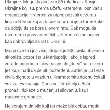
Ukrajine. Mogu da podržim 35 mladića iz Rusije i
Ukrajine koji su, prema Džefu Patersonu, osnivaču
organizacije Hrabrost za otpor, pozvali dežurnu
liniju u Nemačkoj za tačne informacije o tome kako
da odbiju da se bore u ovom ratu. Čak mogu da
razumem i poriv američkih veterana da se prijave
kao dobrovoljci za rat u Ukrajini.
Mogu sve to i još više, ali ipak je 300 civila ubijeno u
skloništu pozorišta u Marijupolju, iako je ispred
zgrade ogromnim slovima pisalo „deca“ na ruskom
jeziku, u nadi da će biti pošteđeni. Zatim je 50 i više
civila dignuto u vazduh u Kramatorsku dok su čekali
voz za evakuaciju. Onda su istražitelji u Buči
pronašli dokaze o mučenju i silovanju, kao i
masovne grobnice.
Ne verujem da bilo koji rat može biti dobar, mada