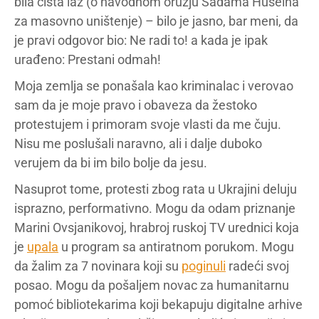
bila čista laž (o navodnom oružju Sadama Huseina
za masovno uništenje) – bilo je jasno, bar meni, da
je pravi odgovor bio: Ne radi to! a kada je ipak
urađeno: Prestani odmah!
Moja zemlja se ponašala kao kriminalac i verovao
sam da je moje pravo i obaveza da žestoko
protestujem i primoram svoje vlasti da me čuju.
Nisu me poslušali naravno, ali i dalje duboko
verujem da bi im bilo bolje da jesu.
Nasuprot tome, protesti zbog rata u Ukrajini deluju
isprazno, performativno. Mogu da odam priznanje
Marini Ovsjanikovoj, hrabroj ruskoj TV urednici koja
je
upala
u program sa antiratnom porukom. Mogu
da žalim za 7 novinara koji su
poginuli
radeći svoj
posao. Mogu da pošaljem novac za humanitarnu
pomoć bibliotekarima koji bekapuju digitalne arhive