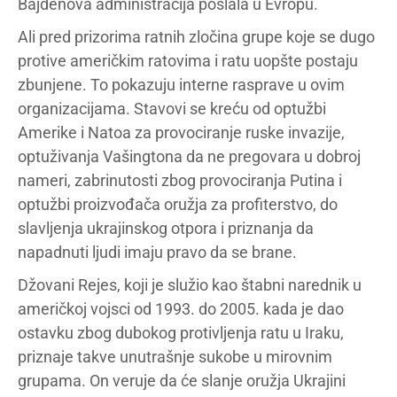
Bajdenova administracija poslala u Evropu.
Ali pred prizorima ratnih zločina grupe koje se dugo
protive američkim ratovima i ratu uopšte postaju
zbunjene. To pokazuju interne rasprave u ovim
organizacijama. Stavovi se kreću od optužbi
Amerike i Natoa za provociranje ruske invazije,
optuživanja Vašingtona da ne pregovara u dobroj
nameri, zabrinutosti zbog provociranja Putina i
optužbi proizvođača oružja za profiterstvo, do
slavljenja ukrajinskog otpora i priznanja da
napadnuti ljudi imaju pravo da se brane.
Džovani Rejes, koji je služio kao štabni narednik u
američkoj vojsci od 1993. do 2005. kada je dao
ostavku zbog dubokog protivljenja ratu u Iraku,
priznaje takve unutrašnje sukobe u mirovnim
grupama. On veruje da će slanje oružja Ukrajini