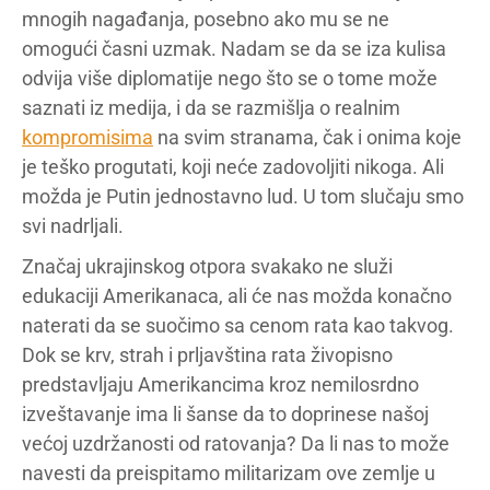
mnogih nagađanja, posebno ako mu se ne
omogući časni uzmak. Nadam se da se iza kulisa
odvija više diplomatije nego što se o tome može
saznati iz medija, i da se razmišlja o realnim
kompromisima
na svim stranama, čak i onima koje
je teško progutati, koji neće zadovoljiti nikoga. Ali
možda je Putin jednostavno lud. U tom slučaju smo
svi nadrljali.
Značaj ukrajinskog otpora svakako ne služi
edukaciji Amerikanaca, ali će nas možda konačno
naterati da se suočimo sa cenom rata kao takvog.
Dok se krv, strah i prljavština rata živopisno
predstavljaju Amerikancima kroz nemilosrdno
izveštavanje ima li šanse da to doprinese našoj
većoj uzdržanosti od ratovanja? Da li nas to može
navesti da preispitamo militarizam ove zemlje u