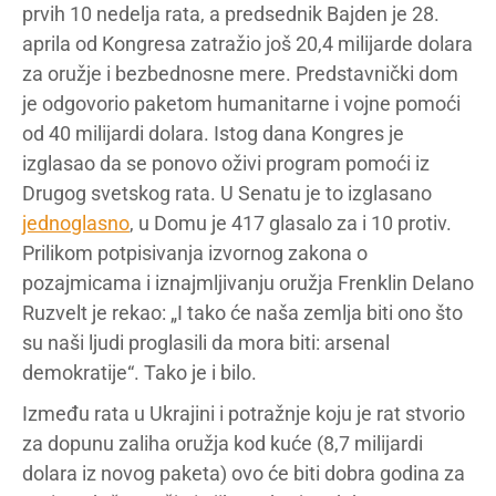
prvih 10 nedelja rata, a predsednik Bajden je 28.
aprila od Kongresa zatražio još 20,4 milijarde dolara
za oružje i bezbednosne mere. Predstavnički dom
je odgovorio paketom humanitarne i vojne pomoći
od 40 milijardi dolara. Istog dana Kongres je
izglasao da se ponovo oživi program pomoći iz
Drugog svetskog rata. U Senatu je to izglasano
jednoglasno
, u Domu je 417 glasalo za i 10 protiv.
Prilikom potpisivanja izvornog zakona o
pozajmicama i iznajmljivanju oružja Frenklin Delano
Ruzvelt je rekao: „I tako će naša zemlja biti ono što
su naši ljudi proglasili da mora biti: arsenal
demokratije“. Tako je i bilo.
Između rata u Ukrajini i potražnje koju je rat stvorio
za dopunu zaliha oružja kod kuće (8,7 milijardi
dolara iz novog paketa) ovo će biti dobra godina za