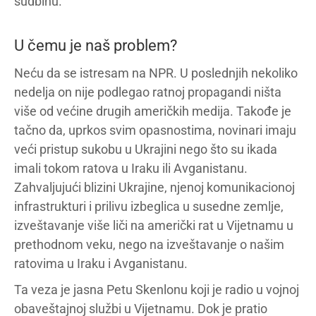
sudbinu.
U čemu je naš problem?
Neću da se istresam na NPR. U poslednjih nekoliko
nedelja on nije podlegao ratnoj propagandi ništa
više od većine drugih američkih medija. Takođe je
tačno da, uprkos svim opasnostima, novinari imaju
veći pristup sukobu u Ukrajini nego što su ikada
imali tokom ratova u Iraku ili Avganistanu.
Zahvaljujući blizini Ukrajine, njenoj komunikacionoj
infrastrukturi i prilivu izbeglica u susedne zemlje,
izveštavanje više liči na američki rat u Vijetnamu u
prethodnom veku, nego na izveštavanje o našim
ratovima u Iraku i Avganistanu.
Ta veza je jasna Petu Skenlonu koji je radio u vojnoj
obaveštajnoj službi u Vijetnamu. Dok je pratio