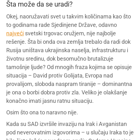
Šta može da se uradi?
Okej, naoružavati svet u takvim količinama kao što
to godinama rade Sjedinjene Države, odavno
najveći
svetski trgovac oružjem, nije najbolje
rešenje. Šta bi onda ova zemlja trebalo da radi dok
Rusija uništava ukrajinska naselja, infrastrukturu i
životnu sredinu, dok besomučno brutalizuje
tamošnje ljude? Od mnogih fraza kojima se opisuje
situacija – David protiv Golijata, Evropa nad
provalijom, sloboda naspram tiranije – dominantna
je ona o borbi dobra protiv zla. Veliko je olakšanje
konačno imati jasnu ratnu situaciju.
Osim što ona to naravno nije.
Kada su SAD izvršile invaziju na Irak i Avganistan
pod neverovatnim izgovorima – u slučaju Iraka to je