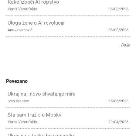
Kako izbeći AI ropstvo
Yanis Varoufakis
06/08/2026
Uloga žene u AI revoluciji
Ana Jovanović
06/08/2026
Dalje
Povezano
Ukrajina i novo shvatanje mira
Ivan Krastev
25/06/2026
Šta sam tražio u Moskvi
Yanis Varoufakis
29/04/2026
Ukrajina – tačka bez povratka