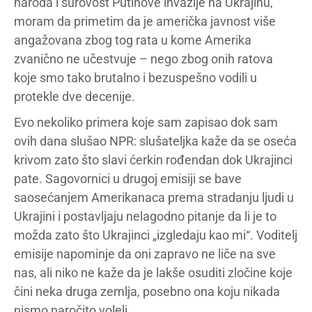
naroda i surovost Putinove invazije na Ukrajinu,
moram da primetim da je američka javnost više
angažovana zbog tog rata u kome Amerika
zvanično ne učestvuje – nego zbog onih ratova
koje smo tako brutalno i bezuspešno vodili u
protekle dve decenije.
Evo nekoliko primera koje sam zapisao dok sam
ovih dana slušao NPR: slušateljka kaže da se oseća
krivom zato što slavi ćerkin rođendan dok Ukrajinci
pate. Sagovornici u drugoj emisiji se bave
saosećanjem Amerikanaca prema stradanju ljudi u
Ukrajini i postavljaju nelagodno pitanje da li je to
možda zato što Ukrajinci „izgledaju kao mi“. Voditelj
emisije napominje da oni zapravo ne liče na sve
nas, ali niko ne kaže da je lakše osuditi zločine koje
čini neka druga zemlja, posebno ona koju nikada
nismo naročito voleli.