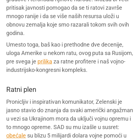
pritisak javnosti pomogao da se ti ratovi završe
mnogo ranije i da se više naših resursa uloži u
obnovu zemalja koje smo razarali tokom svih ovih
godina.
Umesto toga, baš kao i prethodne dve decenije,
uloga Amerike u nekom ratu, ovog puta sa Rusijom,
pre svega je
prilika
za ratne profitere i naš vojno-
industrijsko-kongresni kompleks.
Ratni plen
Pronicljiv i inspirativan komunikator, Zelenski je
jasno stavio do znanja da svaki američki angažman
u vezi sa Ukrajinom mora da uključi vojnu opremu i
to mnogo opreme. SAD su mu izašle u susret:
obećale
su blizu 5 milijardi dolara vojne pomoći u