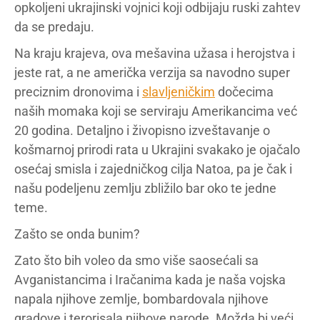
opkoljeni ukrajinski vojnici koji odbijaju ruski zahtev
da se predaju.
Na kraju krajeva, ova mešavina užasa i herojstva i
jeste rat, a ne američka verzija sa navodno super
preciznim dronovima i
slavljeničkim
dočecima
naših momaka koji se serviraju Amerikancima već
20 godina. Detaljno i živopisno izveštavanje o
košmarnoj prirodi rata u Ukrajini svakako je ojačalo
osećaj smisla i zajedničkog cilja Natoa, pa je čak i
našu podeljenu zemlju zbližilo bar oko te jedne
teme.
Zašto se onda bunim?
Zato što bih voleo da smo više saosećali sa
Avganistancima i Iračanima kada je naša vojska
napala njihove zemlje, bombardovala njihove
gradove i terorisala njihove narode. Možda bi veći