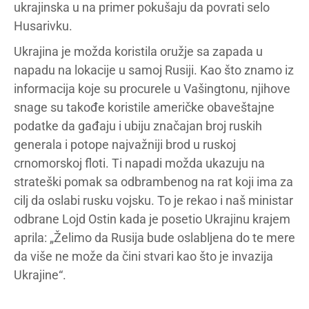
ukrajinska u na primer pokušaju da povrati selo
Husarivku.
Ukrajina je možda koristila oružje sa zapada u
napadu na lokacije u samoj Rusiji. Kao što znamo iz
informacija koje su procurele u Vašingtonu, njihove
snage su takođe koristile američke obaveštajne
podatke da gađaju i ubiju značajan broj ruskih
generala i potope najvažniji brod u ruskoj
crnomorskoj floti. Ti napadi možda ukazuju na
strateški pomak sa odbrambenog na rat koji ima za
cilj da oslabi rusku vojsku. To je rekao i naš ministar
odbrane Lojd Ostin kada je posetio Ukrajinu krajem
aprila: „Želimo da Rusija bude oslabljena do te mere
da više ne može da čini stvari kao što je invazija
Ukrajine“.