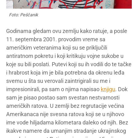
Foto: Peščanik
Godinama gledam ovu zemlju kako ratuje, a posle
11. septembra 2001. provodim vreme sa
američkim veteranima koji su se priključili
antiratnom pokretu i koji kritikuju vojne sukobe u
koje su bili poslati. Putevi koji su ih vodili do te tačke
i hrabrost koja im je bila potrebna da okrenu leđa
svemu u šta su verovali zaintrigirali su me i
impresionirali, pa sam o njima napisao
knjigu
. Dok
sam je pisao postao sam svestan nestvarnosti
američkih ratova. U zemlji bez regrutacije većina
Amerikanaca nije svesna ratova koji se u njihovo
ime vode hiljadama kilometara daleko od njih. Bez
ikakve namere da umanjim stradanje ukrajinskog