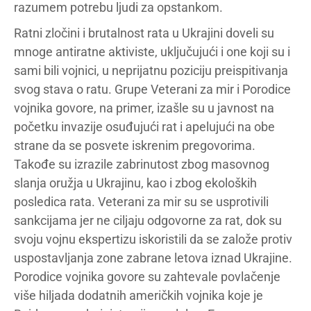
razumem potrebu ljudi za opstankom.
Ratni zločini i brutalnost rata u Ukrajini doveli su
mnoge antiratne aktiviste, uključujući i one koji su i
sami bili vojnici, u neprijatnu poziciju preispitivanja
svog stava o ratu. Grupe Veterani za mir i Porodice
vojnika govore, na primer, izašle su u javnost na
početku invazije osuđujući rat i apelujući na obe
strane da se posvete iskrenim pregovorima.
Takođe su izrazile zabrinutost zbog masovnog
slanja oružja u Ukrajinu, kao i zbog ekoloških
posledica rata. Veterani za mir su se usprotivili
sankcijama jer ne ciljaju odgovorne za rat, dok su
svoju vojnu ekspertizu iskoristili da se založe protiv
uspostavljanja zone zabrane letova iznad Ukrajine.
Porodice vojnika govore su zahtevale povlačenje
više hiljada dodatnih američkih vojnika koje je