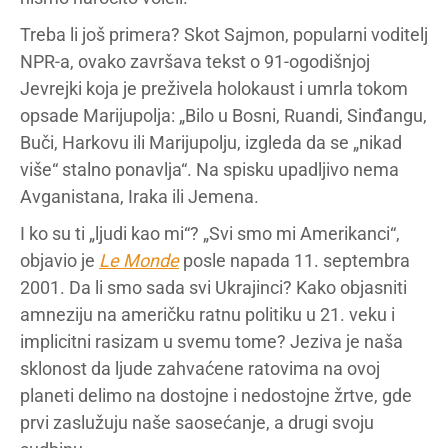
Treba li još primera? Skot Sajmon, popularni voditelj
NPR-a, ovako završava tekst o 91-ogodišnjoj
Jevrejki koja je preživela holokaust i umrla tokom
opsade Marijupolja: „Bilo u Bosni, Ruandi, Sinđangu,
Buči, Harkovu ili Marijupolju, izgleda da se „nikad
više“ stalno ponavlja“. Na spisku upadljivo nema
Avganistana, Iraka ili Jemena.
I ko su ti „ljudi kao mi“? „Svi smo mi Amerikanci“,
objavio je
Le Monde
posle napada 11. septembra
2001. Da li smo sada svi Ukrajinci? Kako objasniti
amneziju na američku ratnu politiku u 21. veku i
implicitni rasizam u svemu tome? Jeziva je naša
sklonost da ljude zahvaćene ratovima na ovoj
planeti delimo na dostojne i nedostojne žrtve, gde
prvi zaslužuju naše saosećanje, a drugi svoju