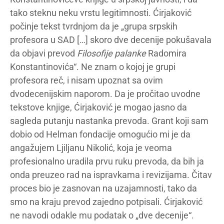
tako steknu neku vrstu legitimnosti. Ćirjaković
počinje tekst tvrdnjom da je „grupa srpskih
profesora u SAD […] skoro dve decenije pokušavala
da objavi prevod
Filosofije palanke
Radomira
Konstantinovića“. Ne znam o kojoj je grupi
profesora reč, i nisam upoznat sa ovim
dvodecenijskim naporom. Da je pročitao uvodne
tekstove knjige, Ćirjaković je mogao jasno da
sagleda putanju nastanka prevoda. Grant koji sam
dobio od Helman fondacije omogućio mi je da
angažujem Ljiljanu Nikolić, koja je veoma
profesionalno uradila prvu ruku prevoda, da bih ja
onda preuzeo rad na ispravkama i revizijama. Čitav
proces bio je zasnovan na uzajamnosti, tako da
smo na kraju prevod zajedno potpisali. Ćirjaković
ne navodi odakle mu podatak o „dve decenije“.