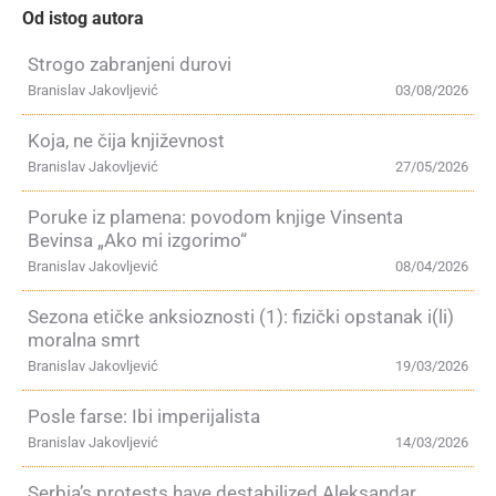
Od istog autora
Strogo zabranjeni durovi
Branislav Jakovljević
03/08/2026
Koja, ne čija književnost
Branislav Jakovljević
27/05/2026
Poruke iz plamena: povodom knjige Vinsenta
Bevinsa „Ako mi izgorimo“
Branislav Jakovljević
08/04/2026
Sezona etičke anksioznosti (1): fizički opstanak i(li)
moralna smrt
Branislav Jakovljević
19/03/2026
Posle farse: Ibi imperijalista
Branislav Jakovljević
14/03/2026
Serbia’s protests have destabilized Aleksandar