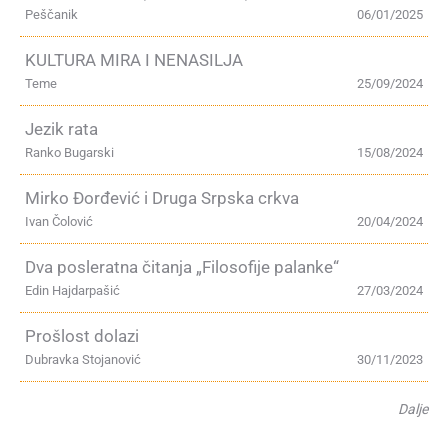
Peščanik
06/01/2025
KULTURA MIRA I NENASILJA
Teme
25/09/2024
Jezik rata
Ranko Bugarski
15/08/2024
Mirko Đorđević i Druga Srpska crkva
Ivan Čolović
20/04/2024
Dva posleratna čitanja „Filosofije palanke“
Edin Hajdarpašić
27/03/2024
Prošlost dolazi
Dubravka Stojanović
30/11/2023
Dalje