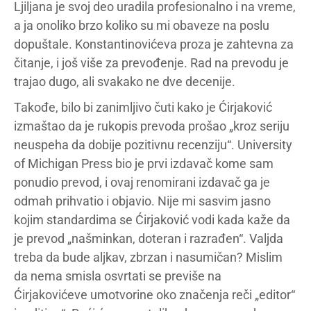
Ljiljana je svoj deo uradila profesionalno i na vreme,
a ja onoliko brzo koliko su mi obaveze na poslu
dopuštale. Konstantinovićeva proza je zahtevna za
čitanje, i još više za prevođenje. Rad na prevodu je
trajao dugo, ali svakako ne dve decenije.
Takođe, bilo bi zanimljivo čuti kako je Ćirjaković
izmaštao da je rukopis prevoda prošao „kroz seriju
neuspeha da dobije pozitivnu recenziju“. University
of Michigan Press bio je prvi izdavač kome sam
ponudio prevod, i ovaj renomirani izdavač ga je
odmah prihvatio i objavio. Nije mi sasvim jasno
kojim standardima se Ćirjaković vodi kada kaže da
je prevod „našminkan, doteran i razrađen“. Valjda
treba da bude aljkav, zbrzan i nasumičan? Mislim
da nema smisla osvrtati se previše na
Ćirjakovićeve umotvorine oko značenja reči „editor“