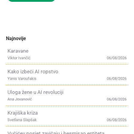
Najnovije
Karavane
Viktor Ivančić
06/08/2026
Kako izbeći AI ropstvo
Yanis Varoufakis
06/08/2026
Uloga žene u AI revoluciji
Ana Jovanović
06/08/2026
Krajiška kriza
Svetlana Slapšak
06/08/2026
Vučićev posjet zavičaju i besmisao entiteta