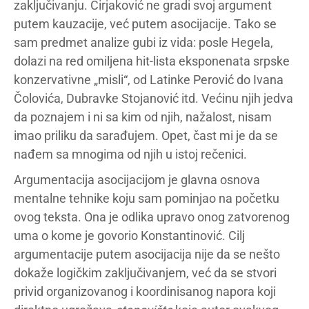
zaključivanju. Ćirjaković ne gradi svoj argument
putem kauzacije, već putem asocijacije. Tako se
sam predmet analize gubi iz vida: posle Hegela,
dolazi na red omiljena hit-lista eksponenata srpske
konzervativne „misli“, od Latinke Perović do Ivana
Čolovića, Dubravke Stojanović itd. Većinu njih jedva
da poznajem i ni sa kim od njih, nažalost, nisam
imao priliku da sarađujem. Opet, čast mi je da se
nađem sa mnogima od njih u istoj rečenici.
Argumentacija asocijacijom je glavna osnova
mentalne tehnike koju sam pominjao na početku
ovog teksta. Ona je odlika upravo onog zatvorenog
uma o kome je govorio Konstantinović. Cilj
argumentacije putem asocijacija nije da se nešto
dokaže logičkim zaključivanjem, već da se stvori
privid organizovanog i koordinisanog napora koji