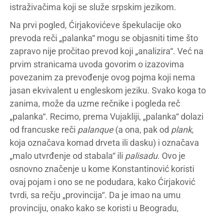
istraživačima koji se služe srpskim jezikom.
Na prvi pogled, Ćirjakovićeve špekulacije oko
prevoda reči „palanka“ mogu se objasniti time što
zapravo nije pročitao prevod koji „analizira“. Već na
prvim stranicama uvoda govorim o izazovima
povezanim za prevođenje ovog pojma koji nema
jasan ekvivalent u engleskom jeziku. Svako koga to
zanima, može da uzme rečnike i pogleda reč
„palanka“. Recimo, prema Vujakliji, „palanka“ dolazi
od francuske reči
palanque
(a ona, pak od
plank
,
koja označava komad drveta ili dasku) i označava
„malo utvrđenje od stabala“ ili
palisadu
. Ovo je
osnovno značenje u kome Konstantinović koristi
ovaj pojam i ono se ne podudara, kako Ćirjaković
tvrdi, sa rečju „provincija“. Da je imao na umu
provinciju, onako kako se koristi u Beogradu,