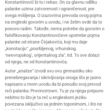
Konstantinović bi to i rekao. On za glavnu odliku
palanke uzima zatvorenost i ograničenost, pre
svega mišljenja. O izazovima prevoda ovog pojma
na engleski govorim u uvodu, i ne želim ovde da to
ponovo radim. Takođe, nema potrebe da govorim o
falsifikovanju Konstantinovićeve upotrebe pojma
palanke od strane Ćirjakovića, koji mu daje
„konotaciju“ „posrbljenog, vrhunskog,
‘neevropskog’, orijentalnog zla“, itd. To sve dolazi
od njega, ne od Konstantinovića.
Autor „analize“ izvodi svu ovu gimnastiku oko
prenebregavanja i iskrivljivanja onoga što je jasno
napisano u mom uvodu da bi ponudio svoj prevod
reči palanka: Provincetown. Tu je za njega potpuno
nebitno to što je ta reč u engleskom jeziku
povezana isključivo sa jednim toponimom, i što ne