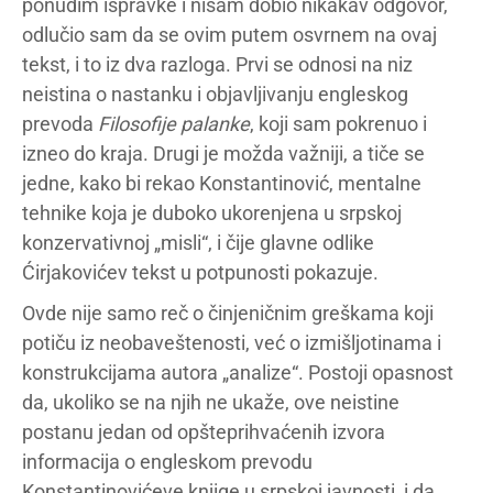
ponudim ispravke i nisam dobio nikakav odgovor,
odlučio sam da se ovim putem osvrnem na ovaj
tekst, i to iz dva razloga. Prvi se odnosi na niz
neistina o nastanku i objavljivanju engleskog
prevoda
Filosofije palanke
, koji sam pokrenuo i
izneo do kraja. Drugi je možda važniji, a tiče se
jedne, kako bi rekao Konstantinović, mentalne
tehnike koja je duboko ukorenjena u srpskoj
konzervativnoj „misli“, i čije glavne odlike
Ćirjakovićev tekst u potpunosti pokazuje.
Ovde nije samo reč o činjeničnim greškama koji
potiču iz neobaveštenosti, već o izmišljotinama i
konstrukcijama autora „analize“. Postoji opasnost
da, ukoliko se na njih ne ukaže, ove neistine
postanu jedan od opšteprihvaćenih izvora
informacija o engleskom prevodu
Konstantinovićeve knjige u srpskoj javnosti, i da