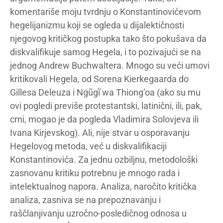
komentariše moju tvrdnju o Konstantinovićevom
hegelijanizmu koji se ogleda u dijalektičnosti
njegovog kritičkog postupka tako što pokušava da
diskvalifikuje samog Hegela, i to pozivajući se na
jednog Andrew Buchwaltera. Mnogo su veći umovi
kritikovali Hegela, od Sorena Kierkegaarda do
Gillesa Deleuza i Ngũgĩ wa Thiong’oa (ako su mu
ovi pogledi previše protestantski, latinični, ili, pak,
crni, mogao je da pogleda Vladimira Solovjeva ili
Ivana Kirjevskog). Ali, nije stvar u osporavanju
Hegelovog metoda, već u diskvalifikaciji
Konstantinovića. Za jednu ozbiljnu, metodološki
zasnovanu kritiku potrebnu je mnogo rada i
intelektualnog napora. Analiza, naročito kritička
analiza, zasniva se na prepoznavanju i
raščlanjivanju uzročno-posledičnog odnosa u