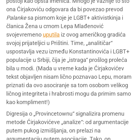
postoji kao opšta imenica. Mnogo je važnije to što
ona Ćirjakoviću odgovara da bi povezao prevod
Palanke
sa pismom koje je LGBT+ aktivistkinja i
članica Žena u crnom Lepa Mlađenović
svojevremeno
uputila
iz ovog američkog gradića
svojoj prijateljici u Prištini. Time, „analitičar“
uspostavlja vezu između Konstantinovića i LGBT+
populacije u Srbiji, čija je „istraga“ prošlog proleća
bila u modi. (Mada u vreme kada je Ćirjakovićev
tekst objavljen nisam lično poznavao Lepu, moram
priznati da ovo asociranje sa tom osobom velikog
ličnog integriteta i hrabrosti mogu da primim samo
kao kompliment!)
Digresija o „Provincetownu“ signalizira promenu
metode Ćirjakovićeve „analize“: od argumentacije
putem pukog izmišljanja, on prelazi na
argumentaciju putem asocijacije. Tako, on