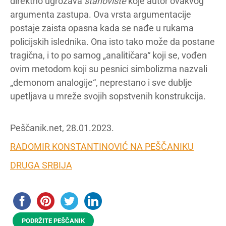
direktno ugrožava
stanovište
koje autor ovakvog
argumenta zastupa. Ova vrsta argumentacije
postaje zaista opasna kada se nađe u rukama
policijskih islednika. Ona isto tako može da postane
tragična, i to po samog „analitičara“ koji se, vođen
ovim metodom koji su pesnici simbolizma nazvali
„demonom analogije“, neprestano i sve dublje
upetljava u mreže svojih sopstvenih konstrukcija.
Peščanik.net, 28.01.2023.
RADOMIR KONSTANTINOVIĆ NA PEŠČANIKU
DRUGA SRBIJA
PODRŽITE PEŠČANIK