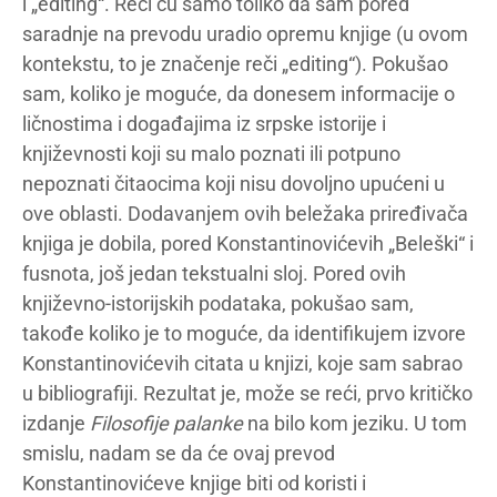
i „editing“. Reći ću samo toliko da sam pored
saradnje na prevodu uradio opremu knjige (u ovom
kontekstu, to je značenje reči „editing“). Pokušao
sam, koliko je moguće, da donesem informacije o
ličnostima i događajima iz srpske istorije i
književnosti koji su malo poznati ili potpuno
nepoznati čitaocima koji nisu dovoljno upućeni u
ove oblasti. Dodavanjem ovih beležaka priređivača
knjiga je dobila, pored Konstantinovićevih „Beleški“ i
fusnota, još jedan tekstualni sloj. Pored ovih
književno-istorijskih podataka, pokušao sam,
takođe koliko je to moguće, da identifikujem izvore
Konstantinovićevih citata u knjizi, koje sam sabrao
u bibliografiji. Rezultat je, može se reći, prvo kritičko
izdanje
Filosofije palanke
na bilo kom jeziku. U tom
smislu, nadam se da će ovaj prevod
Konstantinovićeve knjige biti od koristi i