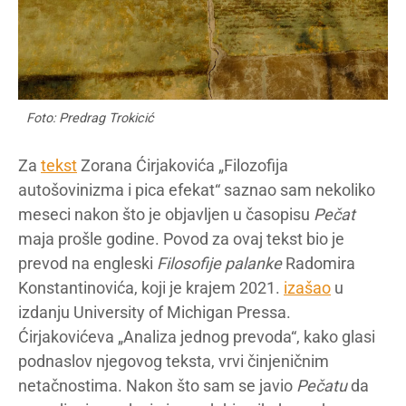
Foto: Predrag Trokicić
Za
tekst
Zorana Ćirjakovića „Filozofija
autošovinizma i pica efekat“ saznao sam nekoliko
meseci nakon što je objavljen u časopisu
Pečat
maja prošle godine. Povod za ovaj tekst bio je
prevod na engleski
Filosofije palanke
Radomira
Konstantinovića, koji je krajem 2021.
izašao
u
izdanju University of Michigan Pressa.
Ćirjakovićeva „Analiza jednog prevoda“, kako glasi
podnaslov njegovog teksta, vrvi činjeničnim
netačnostima. Nakon što sam se javio
Pečatu
da