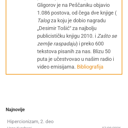
Gligorov je na Peščaniku objavio
1.086 postova, od čega dve knjige (
Talog
za koju je dobio nagradu
„Desimir Tošić“ za najbolju
publicističku knjigu 2010. i
Zašto se
zemlje raspadaju
) i preko 600
tekstova pisanih za nas. Blizu 50
puta je učestvovao u našim radio i
video emisijama.
Bibliografija
Najnovije
Hipercionizam, 2. deo