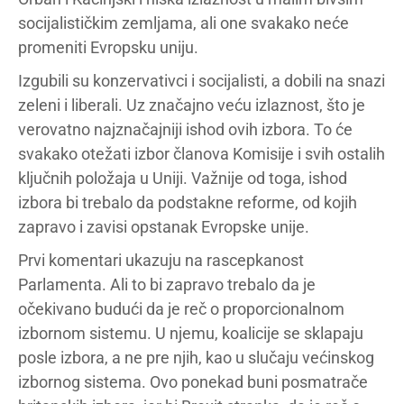
socijalističkim zemljama, ali one svakako neće
promeniti Evropsku uniju.
Izgubili su konzervativci i socijalisti, a dobili na snazi
zeleni i liberali. Uz značajno veću izlaznost, što je
verovatno najznačajniji ishod ovih izbora. To će
svakako otežati izbor članova Komisije i svih ostalih
ključnih položaja u Uniji. Važnije od toga, ishod
izbora bi trebalo da podstakne reforme, od kojih
zapravo i zavisi opstanak Evropske unije.
Prvi komentari ukazuju na rascepkanost
Parlamenta. Ali to bi zapravo trebalo da je
očekivano budući da je reč o proporcionalnom
izbornom sistemu. U njemu, koalicije se sklapaju
posle izbora, a ne pre njih, kao u slučaju većinskog
izbornog sistema. Ovo ponekad buni posmatrače