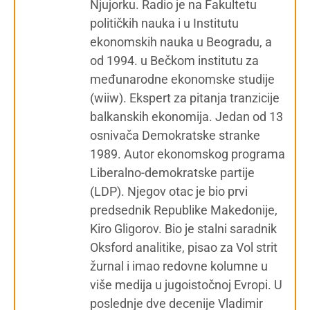
Njujorku. Radio je na Fakultetu
političkih nauka i u Institutu
ekonomskih nauka u Beogradu, a
od 1994. u Bečkom institutu za
međunarodne ekonomske studije
(wiiw). Ekspert za pitanja tranzicije
balkanskih ekonomija. Jedan od 13
osnivača Demokratske stranke
1989. Autor ekonomskog programa
Liberalno-demokratske partije
(LDP). Njegov otac je bio prvi
predsednik Republike Makedonije,
Kiro Gligorov. Bio je stalni saradnik
Oksford analitike, pisao za Vol strit
žurnal i imao redovne kolumne u
više medija u jugoistočnoj Evropi. U
poslednje dve decenije Vladimir