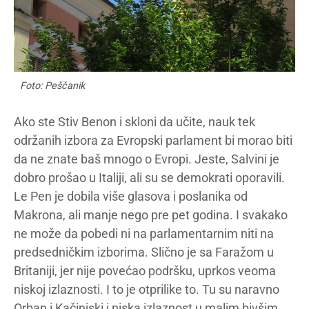
Foto: Peščanik
Ako ste Stiv Benon i skloni da učite, nauk tek
održanih izbora za Evropski parlament bi morao biti
da ne znate baš mnogo o Evropi. Jeste, Salvini je
dobro prošao u Italiji, ali su se demokrati oporavili.
Le Pen je dobila više glasova i poslanika od
Makrona, ali manje nego pre pet godina. I svakako
ne može da pobedi ni na parlamentarnim niti na
predsedničkim izborima. Slično je sa Faražom u
Britaniji, jer nije povećao podršku, uprkos veoma
niskoj izlaznosti. I to je otprilike to. Tu su naravno
Orban i Kačinjski i niska izlaznost u malim bivšim