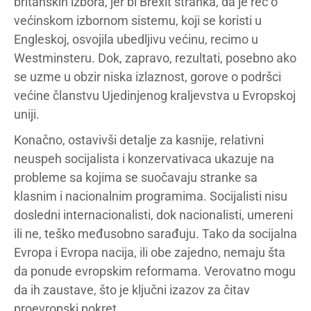
britanskih izbora, jer bi Brexit stranka, da je reč o
većinskom izbornom sistemu, koji se koristi u
Engleskoj, osvojila ubedljivu većinu, recimo u
Westminsteru. Dok, zapravo, rezultati, posebno ako
se uzme u obzir niska izlaznost, gorove o podršci
većine članstvu Ujedinjenog kraljevstva u Evropskoj
uniji.
Konačno, ostavivši detalje za kasnije, relativni
neuspeh socijalista i konzervativaca ukazuje na
probleme sa kojima se suočavaju stranke sa
klasnim i nacionalnim programima. Socijalisti nisu
dosledni internacionalisti, dok nacionalisti, umereni
ili ne, teško međusobno sarađuju. Tako da socijalna
Evropa i Evropa nacija, ili obe zajedno, nemaju šta
da ponude evropskim reformama. Verovatno mogu
da ih zaustave, što je ključni izazov za čitav
proevropski pokret.