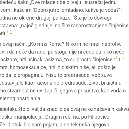
sledeću šalu: „Dve mlade ribe plivaju i susreću jednu
avom i kaže im ’Dobro jutro, omladino, kakva je voda?’ I
jedna ne okrene drugoj, pa kaže: ’Šta je to dovraga
ostavna: „najočiglednije, najšire rasprostranjene činjenice
1
iti“.
 ovaj način. „Ko mrzi Rome? Niko ih ne mrzi, naprotiv,
javi i da neće da rade, pa stoga nije ni čudo da niko neće
2
 rasizam, niti učinak rasizma, to su prosto činjenice.“
Ili:
i homoseksualce, niti ih diskriminiše, ali pošto je
 da je propagiraju. Nisu to predrasude, već suve
dstavljale kao iracionalne predrasude, život bi uistinu
dimo stvarnost ne uviđajući njegovo prisustvo, kao voda u
 njenog postojanja.
idiotski, što bi valjda značilo da ovaj ne označava nikakvu
ološku manipulaciju. Drugim rečima, po Filipoviću,
ače idiotski bio sam pojam, a ne tek neka njegova