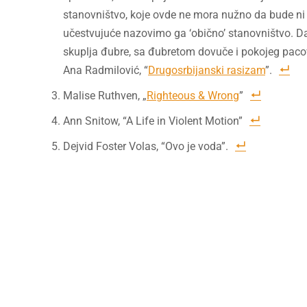
stanovništvo, koje ovde ne mora nužno da bude ni
učestvujuće nazovimo ga ‘obično’ stanovništvo. Da 
skuplja đubre, sa đubretom dovuče i pokojeg pacova
Ana Radmilović, “
Drugosrbijanski rasizam
”.
Malise Ruthven, „
Righteous & Wrong
”
Ann Snitow, “A Life in Violent Motion”
Dejvid Foster Volas, “Ovo je voda”.