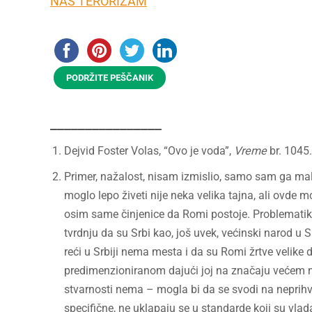
NAŠ TERORIZAM
PODRŽITE PEŠČANIK
________________
Dejvid Foster Volas, “Ovo je voda”,
Vreme
br. 1045
Primer, nažalost, nisam izmislio, samo sam ga ma
moglo lepo živeti nije neka velika tajna, ali ovde m
osim same činjenice da Romi postoje. Problematika
tvrdnju da su Srbi kao, još uvek, većinski narod u 
reći u Srbiji nema mesta i da su Romi žrtve velike 
predimenzioniranom dajući joj na značaju većem nego 
stvarnosti nema – mogla bi da se svodi na neprihv
specifične, ne uklapaju se u standarde koji su v