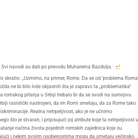
. Svi navodi su dati po prevodu Muharema Bazdulja.
lo skratio: „Uzmimo, na primer, Rome. Da se od ‘problema Roma
ožda ne bi bilo loše objasniti šta je zapravo ta „problematika“
 romskog pitanja u Srbiji trebalo bi da se svodi na sumnjivu
Srbiji rasistički nastrojeni, da im Romi smetaju, da za Rome tako
diskriminacije. Realna netrpeljivost, ako je ne učnimo
što je stvaran, i pripisujući joj atribute koje ta netrpeljivost 
atanje načina života pojednih romskih zajednica koje su
ladajući i nekim svojim osobenostima mogu da ometaju većinsko