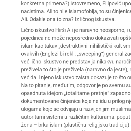
konkretna primena?) Istovremeno, Filipović up
nacistima. Ali to nije islamofobija, to su činjeni
Ali. Odakle ona to zna? Iz ličnog iskustva.
Lično iskustvo Hirši Ali je naravno neosporno, i 
pojedinca ne može neposredno dokazivati opšte
islam kao takav „destruktivni, nihilistički kult sm
ovakvih (Englezi bi rekli: „sweeping“) generali
već lično iskustvo ne predstavlja nikakvu naročitu
preživela to što je preživela (naravno da jeste), n
već da li njeno iskustvo zaista dokazuje to što 
Na to pitanje, međutim, odgovor je po svemu sud
opsednuta idejom „totalitarne pretnje“ zapadno
dokumentovane činjenice koje ne idu u prilog nj
ulogama koje se odvijaju u razvijenijim musliman
autoritarni sistemi u različitim kulturama, poput
žena – brka islam (plastičnu religijsku tradici