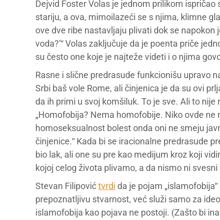
Dejvid Foster Volas je jednom prilikom ispričao 
stariju, a ova, mimoilazeći se s njima, klimne gl
ove dve ribe nastavljaju plivati dok se napokon 
voda?’“ Volas zaključuje da je poenta priče jedn
su često one koje je najteže videti i o njima govor
Rasne i slične predrasude funkcionišu upravo na
Srbi baš vole Rome, ali činjenica je da su ovi prl
da ih primi u svoj komšiluk. To je sve. Ali to nije
„Homofobija? Nema homofobije. Niko ovde ne mrz
homoseksualnost bolest onda oni ne smeju javno
činjenice.“ Kada bi se iracionalne predrasude pre
bio lak, ali one su pre kao medijum kroz koji vi
kojoj celog života plivamo, a da nismo ni svesni
Stevan Filipović
tvrdi
da je pojam „islamofobija“ 
prepoznatljivu stvarnost, već služi samo za ide
islamofobija kao pojava ne postoji. (Zašto bi in