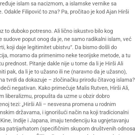
oređuje islam sa nacizmom, a islamske vernike sa
ce. Odakle Filipović to zna? Pa, pročitao je kod Ajan Hirši
uz to duboko potresno. Ali lično iskustvo bilo kog
 sudove poput onog da je, ne samo radikalni islam, već
rti, koji daje legitimitet ubistvu“. Da bismo došli do
zacija, moramo da primenimo neke teorijske metode, a tu
 prednost. Pitanje dakle nije u tome da li je Hirši Ali
iti pak, da li je to užasno ili ne (naravno da je užasno),
ona tvrdi da dokazuje – zločinačku prirodu čitavog islama?
eći negativan. Kako primećuje Malis Rutven, Hirši Ali,
m liberalizmu, propušta da uzme u obzir dobro
enoj tezi: „Hirši Ali – nesvesna promena u rodnim
skim državama, i ignorišući način na koji tradicionalni
 Kine, Indije i Japana, imaju tendenciju ka ugnjetavanju
ju) sa patrijarhatom (specifičnim skupom društvenih odnos