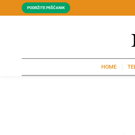
PODRŽITE PEŠČANIK
HOME
TE
HOME
TE