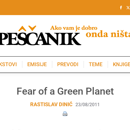
KSTOVI
EMISIJE
PREVODI
TEME
KNJIG
KSTOVI
EMISIJE
PREVODI
TEME
KNJIG
Fear of a Green Planet
RASTISLAV DINIĆ
23/08/2011