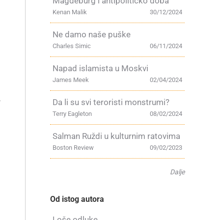
Magdeburg i antipolitičko doba
Kenan Malik
30/12/2024
Ne damo naše puške
Charles Simic
06/11/2024
Napad islamista u Moskvi
James Meek
02/04/2024
-
Da li su svi teroristi monstrumi?
Terry Eagleton
08/02/2024
Salman Ruždi u kulturnim ratovima
Boston Review
09/02/2023
Dalje
Od istog autora
Loše odluke