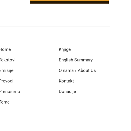
Home
Knjige
Tekstovi
English Summary
Emisije
O nama / About Us
Prevodi
Kontakt
Prenosimo
Donacije
Teme