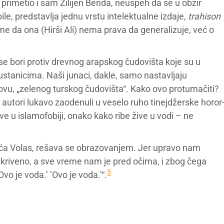
primetio i sam Žilijen Benda, neuspeh da se u obzir
e, predstavlja jednu vrstu intelektualne izdaje,
trahison
me da ona (Hirši Ali) nema prava da generalizuje, već o
 se bori protiv drevnog arapskog čudovišta koje su u
m ustanicima. Naši junaci, dakle, samo nastavljaju
vu, „zelenog turskog čudovišta“. Kako ovo protumačiti?
 autori lukavo zaodenuli u veselo ruho tinejdžerske horor
e u islamofobiji, onako kako ribe žive u vodi – ne
seća Volas, rešava se obrazovanjem. Jer upravo nam
kriveno, a sve vreme nam je pred očima, i zbog čega
5
o je voda.’ ’Ovo je voda.’“.