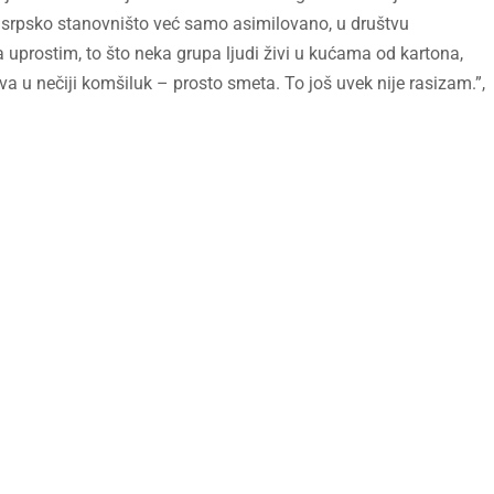
 srpsko stanovništo već samo asimilovano, u društvu
uprostim, to što neka grupa ljudi živi u kućama od kartona,
 u nečiji komšiluk – prosto smeta. To još uvek nije rasizam.”,