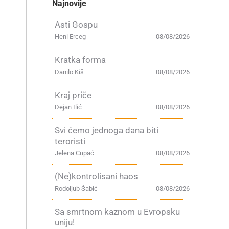
Najnovije
Asti Gospu
Heni Erceg
08/08/2026
Kratka forma
Danilo Kiš
08/08/2026
Kraj priče
Dejan Ilić
08/08/2026
Svi ćemo jednoga dana biti
teroristi
Jelena Cupać
08/08/2026
(Ne)kontrolisani haos
Rodoljub Šabić
08/08/2026
Sa smrtnom kaznom u Evropsku
uniju!