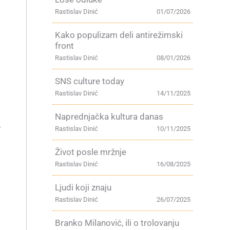
Rastislav Dinić
01/07/2026
Kako populizam deli antirežimski
front
Rastislav Dinić
08/01/2026
SNS culture today
Rastislav Dinić
14/11/2025
Naprednjačka kultura danas
Rastislav Dinić
10/11/2025
’
Život posle mržnje
Rastislav Dinić
16/08/2025
Ljudi koji znaju
u
Rastislav Dinić
26/07/2025
Branko Milanović, ili o trolovanju