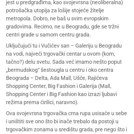
jest u predgrađima, kao svojevrsna (neoliberalna)
potrošačka utopija za lošije stojeće žitelje
metropola. Dobro, ne baš u svim evropskim
gradovima. Recimo, ne u Beogradu, gde se tržni
centri grade u samom centru grada.
Uključujući tu i Vučićev san – Galeriju u Beogradu
na vodi, najveći trgovački centar u ovom (kom,
tačno?) delu svetu. Sada već imamo nešto poput
„bermudskog“ šestougla u centru i oko centra
Beograda – Delta, Ada Mall, Ušće, Rajićeva
Shopping Center, Big Fashion i Galerija (Mall,
Shopping Center i Big Fashion kao izrazi ljubavi
režima prema ćirilici, naravno).
Ova svojevrsna trgovačka crna rupa usisaće u sebe
i uništiti sve ono što bi inače trebalo da postoji u
trgovačkim zonama u središtu grada, pre nego što i