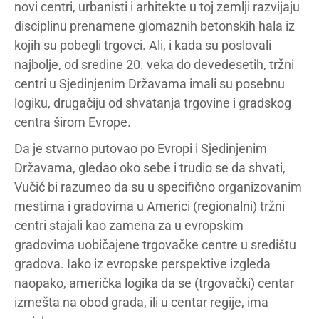
novi centri, urbanisti i arhitekte u toj zemlji razvijaju
disciplinu prenamene glomaznih betonskih hala iz
kojih su pobegli trgovci. Ali, i kada su poslovali
najbolje, od sredine 20. veka do devedesetih, tržni
centri u Sjedinjenim Državama imali su posebnu
logiku, drugačiju od shvatanja trgovine i gradskog
centra širom Evrope.
Da je stvarno putovao po Evropi i Sjedinjenim
Državama, gledao oko sebe i trudio se da shvati,
Vučić bi razumeo da su u specifično organizovanim
mestima i gradovima u Americi (regionalni) tržni
centri stajali kao zamena za u evropskim
gradovima uobičajene trgovačke centre u središtu
gradova. Iako iz evropske perspektive izgleda
naopako, američka logika da se (trgovački) centar
izmešta na obod grada, ili u centar regije, ima