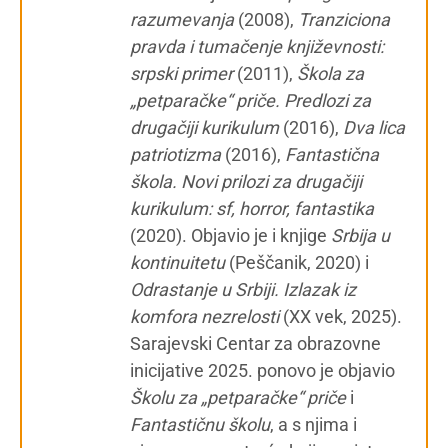
razumevanja
(2008),
Tranziciona
pravda i tumačenje književnosti:
srpski primer
(2011),
Škola za
„petparačke“ priče. Predlozi za
drugačiji kurikulum
(2016),
Dva lica
patriotizma
(2016),
Fantastična
škola. Novi prilozi za drugačiji
kurikulum: sf, horror, fantastika
(2020). Objavio je i knjige
Srbija u
kontinuitetu
(Peščanik, 2020) i
Odrastanje u Srbiji. Izlazak iz
komfora nezrelosti
(XX vek, 2025).
Sarajevski Centar za obrazovne
inicijative 2025. ponovo je objavio
Školu za „petparačke“ priče
i
Fantastičnu školu
, a s njima i