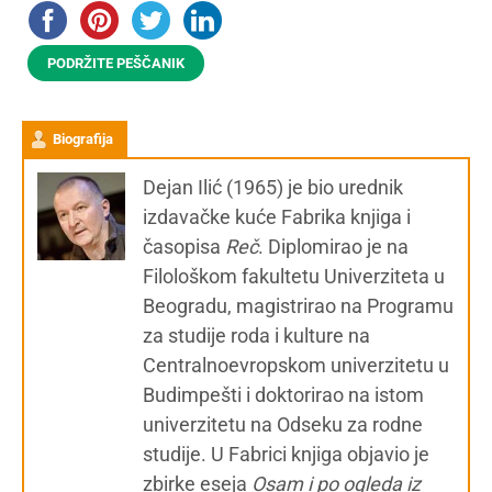
PODRŽITE PEŠČANIK
Biografija
Dejan Ilić (1965) je bio urednik
izdavačke kuće Fabrika knjiga i
časopisa
Reč
. Diplomirao je na
Filološkom fakultetu Univerziteta u
Beogradu, magistrirao na Programu
za studije roda i kulture na
Centralnoevropskom univerzitetu u
Budimpešti i doktorirao na istom
univerzitetu na Odseku za rodne
studije. U Fabrici knjiga objavio je
zbirke eseja
Osam i po ogleda iz