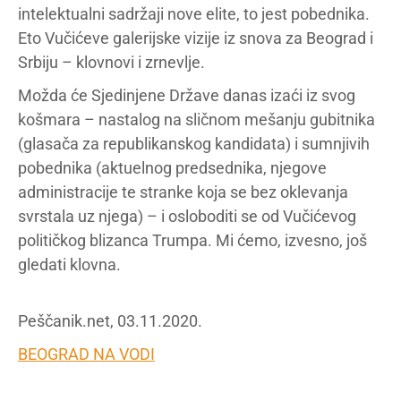
intelektualni sadržaji nove elite, to jest pobednika.
Eto Vučićeve galerijske vizije iz snova za Beograd i
Srbiju – klovnovi i zrnevlje.
Možda će Sjedinjene Države danas izaći iz svog
košmara – nastalog na sličnom mešanju gubitnika
(glasača za republikanskog kandidata) i sumnjivih
pobednika (aktuelnog predsednika, njegove
administracije te stranke koja se bez oklevanja
svrstala uz njega) – i osloboditi se od Vučićevog
političkog blizanca Trumpa. Mi ćemo, izvesno, još
gledati klovna.
Peščanik.net, 03.11.2020.
BEOGRAD NA VODI