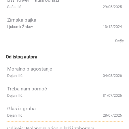
BW Tower – kula od laži
Saša Ilić
29/05/2025
Zimska bajka
Ljubomir Živkov
13/12/2024
Dalje
Od istog autora
Moralno blagostanje
Dejan Ilić
04/08/2026
Treba nam pomoć
Dejan Ilić
31/07/2026
Glas iz groba
Dejan Ilić
28/07/2026
Odiseja: Nolanova priča o laži i zaboravu