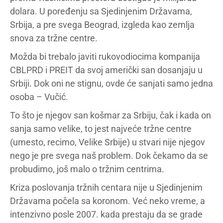
dolara. U poređenju sa Sjedinjenim Državama,
Srbija, a pre svega Beograd, izgleda kao zemlja
snova za tržne centre.
Možda bi trebalo javiti rukovodiocima kompanija
CBLPRD i PREIT da svoj američki san dosanjaju u
Srbiji. Dok oni ne stignu, ovde će sanjati samo jedna
osoba – Vučić.
To što je njegov san košmar za Srbiju, čak i kada on
sanja samo velike, to jest najveće tržne centre
(umesto, recimo, Velike Srbije) u stvari nije njegov
nego je pre svega naš problem. Dok čekamo da se
probudimo, još malo o tržnim centrima.
Kriza poslovanja tržnih centara nije u Sjedinjenim
Državama počela sa koronom. Već neko vreme, a
intenzivno posle 2007. kada prestaju da se grade