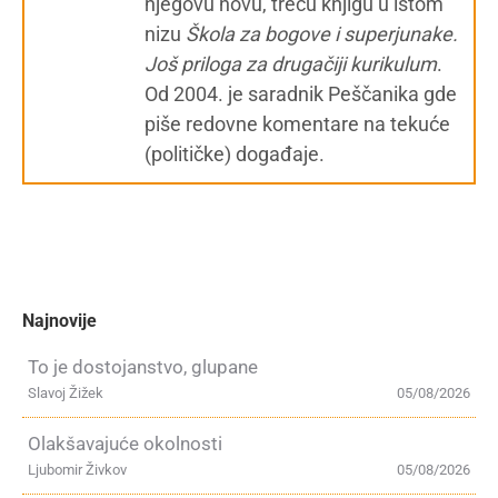
njegovu novu, treću knjigu u istom
nizu
Škola za bogove i superjunake.
Još priloga za drugačiji kurikulum
.
Od 2004. je saradnik Peščanika gde
piše redovne komentare na tekuće
(političke) događaje.
Najnovije
To je dostojanstvo, glupane
Slavoj Žižek
05/08/2026
Olakšavajuće okolnosti
Ljubomir Živkov
05/08/2026