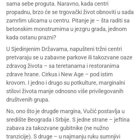
sama sebe proguta. Naravno, kada centri
propadnu, brzo će se trgovački život obnoviti u sada
zamrlim ulicama u centru. Pitanje je – šta raditi sa
betonskim monstrumima u jezgru grada, jednom
kada ostanu prazni?
U Sjedinjenim Državama, napušteni tržni centri
pretvaraju se u zabavne parkove ili takozvane oaze
zdravog života – sa teretanama i restoranima
zdrave hrane. Cirkus i New Age – pod istim
krovom. I jedno i drugo su potkulture, marginalni
stilovi života manje odnosno više privilegovanih
društvenih grupa.
No, ono što je drugde margina, Vučić postavlja u
središte Beograda i Srbije. S jedne strane – jeftina
zabava za takozvane gubitnike (ne nužno
tranzicije). S druge – u najmanju ruku sumnjivi