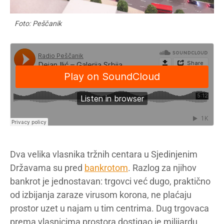
Foto: Peščanik
Dva velika vlasnika tržnih centara u Sjedinjenim
Državama su pred
bankrotom
. Razlog za njihov
bankrot je jednostavan: trgovci već dugo, praktično
od izbijanja zaraze virusom korona, ne plaćaju
prostor uzet u najam u tim centrima. Dug trgovaca
prema vlasnicima prostora dostigao je milijardu