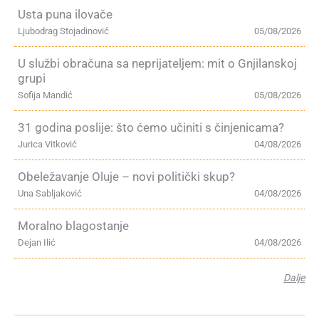
Usta puna ilovače
Ljubodrag Stojadinović
05/08/2026
U službi obračuna sa neprijateljem: mit o Gnjilanskoj
grupi
Sofija Mandić
05/08/2026
31 godina poslije: što ćemo učiniti s činjenicama?
Jurica Vitković
04/08/2026
Obeležavanje Oluje – novi politički skup?
Una Sabljaković
04/08/2026
Moralno blagostanje
Dejan Ilić
04/08/2026
Dalje