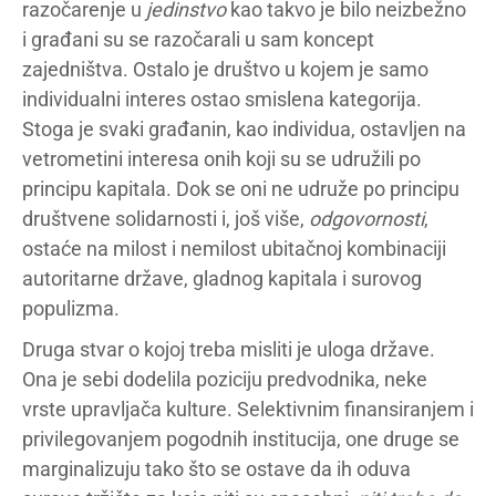
razočarenje u
jedinstvo
kao takvo je bilo neizbežno
i građani su se razočarali u sam koncept
zajedništva. Ostalo je društvo u kojem je samo
individualni interes ostao smislena kategorija.
Stoga je svaki građanin, kao individua, ostavljen na
vetrometini interesa onih koji su se udružili po
principu kapitala. Dok se oni ne udruže po principu
društvene solidarnosti i, još više,
odgovornosti
,
ostaće na milost i nemilost ubitačnoj kombinaciji
autoritarne države, gladnog kapitala i surovog
populizma.
Druga stvar o kojoj treba misliti je uloga države.
Ona je sebi dodelila poziciju predvodnika, neke
vrste upravljača kulture. Selektivnim finansiranjem i
privilegovanjem pogodnih institucija, one druge se
marginalizuju tako što se ostave da ih oduva