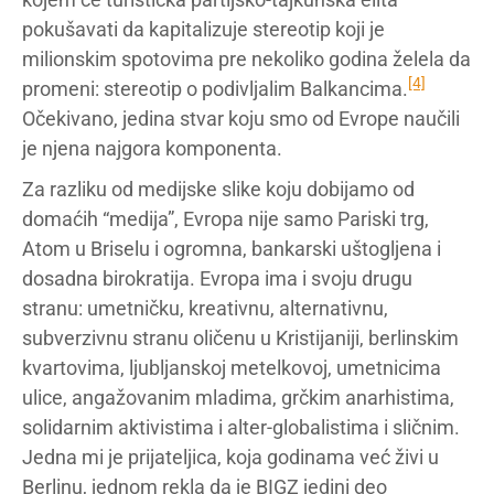
pokušavati da kapitalizuje stereotip koji je
milionskim spotovima pre nekoliko godina želela da
[4]
promeni: stereotip o podivljalim Balkancima.
Očekivano, jedina stvar koju smo od Evrope naučili
je njena najgora komponenta.
Za razliku od medijske slike koju dobijamo od
domaćih “medija”, Evropa nije samo Pariski trg,
Atom u Briselu i ogromna, bankarski uštogljena i
dosadna birokratija. Evropa ima i svoju drugu
stranu: umetničku, kreativnu, alternativnu,
subverzivnu stranu oličenu u Kristijaniji, berlinskim
kvartovima, ljubljanskoj metelkovoj, umetnicima
ulice, angažovanim mladima, grčkim anarhistima,
solidarnim aktivistima i alter-globalistima i sličnim.
Jedna mi je prijateljica, koja godinama već živi u
Berlinu, jednom rekla da je BIGZ jedini deo