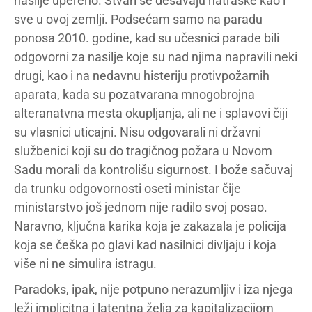
nasilje upereno. Stvari se dešavaju natraške kao i
sve u ovoj zemlji. Podsećam samo na paradu
ponosa 2010. godine, kad su učesnici parade bili
odgovorni za nasilje koje su nad njima napravili neki
drugi, kao i na nedavnu histeriju protivpožarnih
aparata, kada su pozatvarana mnogobrojna
alteranatvna mesta okupljanja, ali ne i splavovi čiji
su vlasnici uticajni. Nisu odgovarali ni državni
službenici koji su do tragičnog požara u Novom
Sadu morali da kontrolišu sigurnost. I bože sačuvaj
da trunku odgovornosti oseti ministar čije
ministarstvo još jednom nije radilo svoj posao.
Naravno, ključna karika koja je zakazala je policija
koja se češka po glavi kad nasilnici divljaju i koja
više ni ne simulira istragu.
Paradoks, ipak, nije potpuno nerazumljiv i iza njega
leži implicitna i latentna želja za kapitalizacijom