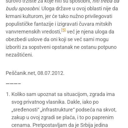
surovo tržište za koje niti su sposobni,
niti treba da
budu sposobni
. Uloga države u ovoj oblasti nije da
krmani kulturom, jer će tako nužno privilegovati
populističke fantazije i izigravati čuvara mitskih
[5]
vanvremenskih vredosti,
već je njena uloga da
obezbedi uslove da oni koji se već sami mogu
izboriti za sopstveni opstanak ne ostanu potpuno
nezaštićeni.
Peščanik.net, 08.07.2012.
———–
Koliko sam upoznat sa situacijom, zgrada ima
svog privatnog vlasnika. Dakle, iako po
„sređenosti“ „infrastrukture“ podseća na skvot,
zakup u ovoj zgradi se plaća, i to po paprenim
cenama. Pretpostavljam da je Srbija jedina