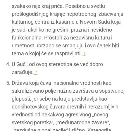
svakako nije kraj priče. Posebno u svetlu
prošlogodišnjeg krajnje nepotrebnog izbacivanja
kulturnog centra iz kasarne u Novom Sadu koja
je sad, ukoliko ne grešim, prazna i neviđeno
funkcionalna. Prostori za nezavisnu kuturu i
umetnost ubrzano se smanjuju i ovo će tek biti
tema o kojoj će se raspravljati.
↑
U Guči, od ovog stereotipa se već dobro
zarađuje.
↑
Država koja čuva nacionalne vrednosti kao
sakralizovano polje nužno završava u sopstvenoj
gluposti, jer sebe na kraju predstavlja kao
donkihotovskog čuvara drevnih i nerazumljivih
vrednosti od nekakvog agresivnog „novog
svetskog poretka“, „međunarodne zavere“,
„bezdušne globalizacije“ i slično. Kategorija