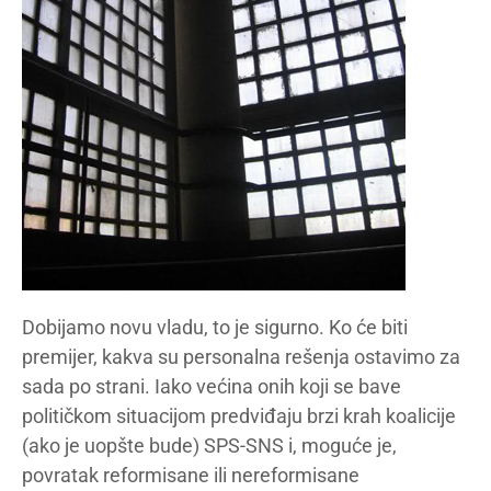
Dobijamo novu vladu, to je sigurno. Ko će biti
premijer, kakva su personalna rešenja ostavimo za
sada po strani. Iako većina onih koji se bave
političkom situacijom predviđaju brzi krah koalicije
(ako je uopšte bude) SPS-SNS i, moguće je,
povratak reformisane ili nereformisane