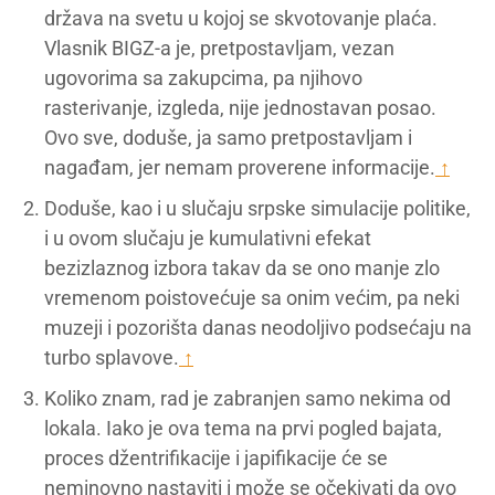
država na svetu u kojoj se skvotovanje plaća.
Vlasnik BIGZ-a je, pretpostavljam, vezan
ugovorima sa zakupcima, pa njihovo
rasterivanje, izgleda, nije jednostavan posao.
Ovo sve, doduše, ja samo pretpostavljam i
nagađam, jer nemam proverene informacije.
↑
Doduše, kao i u slučaju srpske simulacije politike,
i u ovom slučaju je kumulativni efekat
bezizlaznog izbora takav da se ono manje zlo
vremenom poistovećuje sa onim većim, pa neki
muzeji i pozorišta danas neodoljivo podsećaju na
turbo splavove.
↑
Koliko znam, rad je zabranjen samo nekima od
lokala. Iako je ova tema na prvi pogled bajata,
proces džentrifikacije i japifikacije će se
neminovno nastaviti i može se očekivati da ovo