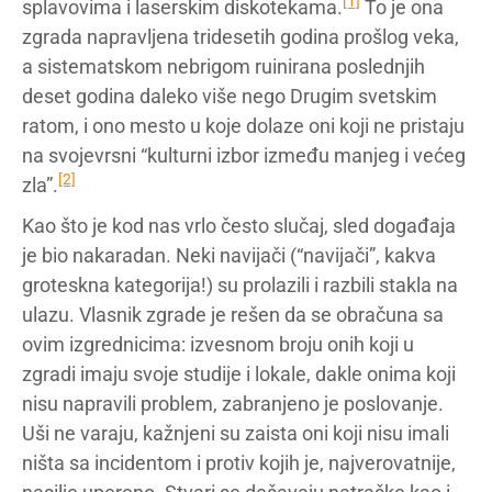
[1]
splavovima i laserskim diskotekama.
To je ona
zgrada napravljena tridesetih godina prošlog veka,
a sistematskom nebrigom ruinirana poslednjih
deset godina daleko više nego Drugim svetskim
ratom, i ono mesto u koje dolaze oni koji ne pristaju
na svojevrsni “kulturni izbor između manjeg i većeg
[2]
zla”.
Kao što je kod nas vrlo često slučaj, sled događaja
je bio nakaradan. Neki navijači (“navijači”, kakva
groteskna kategorija!) su prolazili i razbili stakla na
ulazu. Vlasnik zgrade je rešen da se obračuna sa
ovim izgrednicima: izvesnom broju onih koji u
zgradi imaju svoje studije i lokale, dakle onima koji
nisu napravili problem, zabranjeno je poslovanje.
Uši ne varaju, kažnjeni su zaista oni koji nisu imali
ništa sa incidentom i protiv kojih je, najverovatnije,