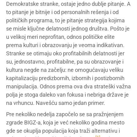
Demokratske stranke, ostaje jedno dublje pitanje. A
to pitanje je bitnije i od personalnih rešenja i od
političkih programa, to je pitanje strategija kojima
se misle ključne delatnosti jednog društva. Pošto je
u velikoj meri neprofitan, odnos političke elite
prema kulturi i obrazovanju je veoma indikativan.
Stranke se otimaju oko profitabilnih delatnosti jer
su, jednostavno, profitabilne, pa su obrazovanje i
kultura negde na začelju: ne omogućavaju veliku
kapitalizaciju predizbornih, izbornih i postizbornih
manipulacija. Odnos prema ova dva strateški važna
polja je stoga daleko van fokusa i nebriga države je
na vrhuncu. Navešću samo jedan primer.
Pre nekoliko nedelja započelo se sa pražnjenjem
zgrade BIGZ-a, koja je već nekoliko godina mesto
gde se okuplja populacija koja traži alternativu i