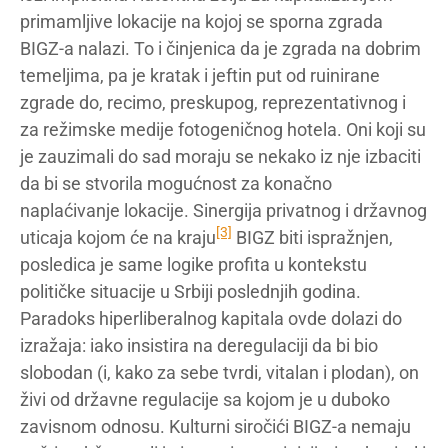
primamljive lokacije na kojoj se sporna zgrada
BIGZ-a nalazi. To i činjenica da je zgrada na dobrim
temeljima, pa je kratak i jeftin put od ruinirane
zgrade do, recimo, preskupog, reprezentativnog i
za režimske medije fotogeničnog hotela. Oni koji su
je zauzimali do sad moraju se nekako iz nje izbaciti
da bi se stvorila mogućnost za konačno
naplaćivanje lokacije. Sinergija privatnog i državnog
[3]
uticaja kojom će na kraju
BIGZ biti ispražnjen,
posledica je same logike profita u kontekstu
političke situacije u Srbiji poslednjih godina.
Paradoks hiperliberalnog kapitala ovde dolazi do
izražaja: iako insistira na deregulaciji da bi bio
slobodan (i, kako za sebe tvrdi, vitalan i plodan), on
živi od državne regulacije sa kojom je u duboko
zavisnom odnosu. Kulturni siročići BIGZ-a nemaju