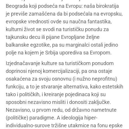
Beograda koji podseća na Evropu: naša birokratija
je previše zamašćena da bi podsećala na evropsku,
evropske vrednosti ovde su naučna fantastika,
kulturni život se svodi na turističku ponudu za
tajkunsku decu ili pijane Evropljane željne
balkanske egzotike, pa su marginalci ostali jedino
polje na kojem je Srbija uporediva sa Evropom.
Izjednačavanje kulture sa turističkom ponudom
doprinosi njenoj komercijalizaciji, pa ona ostaje
osakaćena za svoju osnovnu (i nužno neprofitnu)
funkciju, a to je stvaranje alternativa, kako estetskih
tako i političkih, i kreiranje pojedinaca koji su
sposobni nezavisno misliti i donositi zaključke.
Nezavisno, u prvom redu, od državno nametnute
(političke) paradigme. A ideologija hiper-
individualno-surove tržišne utakmice na fonu epske