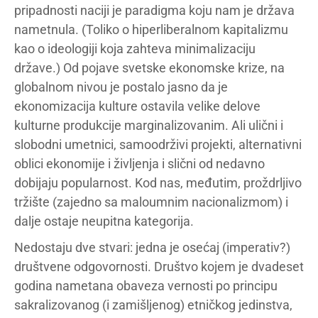
pripadnosti naciji je paradigma koju nam je država
nametnula. (Toliko o hiperliberalnom kapitalizmu
kao o ideologiji koja zahteva minimalizaciju
države.) Od pojave svetske ekonomske krize, na
globalnom nivou je postalo jasno da je
ekonomizacija kulture ostavila velike delove
kulturne produkcije marginalizovanim. Ali ulični i
slobodni umetnici, samoodrživi projekti, alternativni
oblici ekonomije i življenja i slični od nedavno
dobijaju popularnost. Kod nas, međutim, proždrljivo
tržište (zajedno sa maloumnim nacionalizmom) i
dalje ostaje neupitna kategorija.
Nedostaju dve stvari: jedna je osećaj (imperativ?)
društvene odgovornosti. Društvo kojem je dvadeset
godina nametana obaveza vernosti po principu
sakralizovanog (i zamišljenog) etničkog jedinstva,