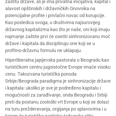
zaštitu države, ali je ima privatna inicijativa, kapital i
alavost opštinskih i državničkih činovnika na
potencijalne profite i privlačni novac od korupcije.
Kao posledica ovoga, u društvima najsurovijeg
državnog kapitalizma kao što je naše, oni koji imaju
najmanje zaštite prvi će osetiti sinhronizovanu moć
države i kapitala da disciplinuju one koji se u
profitno-državnu formulu ne uklapaju.
Hiperliberalna japijevska pastorala o Beogradu kao
turističkom centru jugoistočne Evrope imaće visoku
cenu. Takozvana turistička ponuda
Srbije/Beograda paradigma je sinhronizacije države
i kapitala: ukoliko je sve je podređeno kapitalu i
mogućnosti za zarađivanje, onda Beogradu i Srbiji
preti da postanu zoološki vrt Evrope u koji se dolazi
na turu prežderavanja, orgijanja po splavovima i u
kojem će turistička partijsko-tajkunska elita