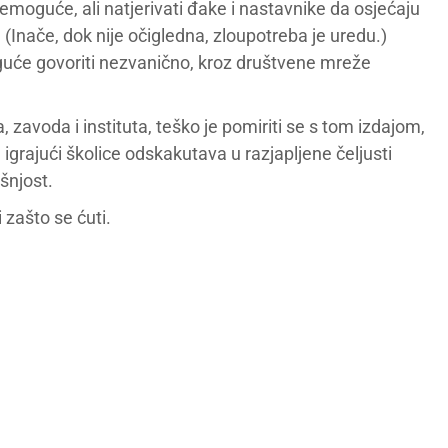
nemoguće, ali natjerivati đake i nastavnike da osjećaju
. (Inače, dok nije očigledna, zloupotreba je uredu.)
guće govoriti nezvanično, kroz društvene mreže
, zavoda i instituta, teško je pomiriti se s tom izdajom,
e igrajući školice odskakutava u razjapljene čeljusti
šnjost.
 zašto se ćuti.