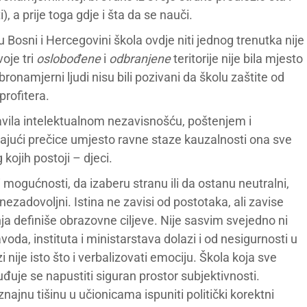
), a prije toga gdje i šta da se nauči.
 u Bosni i Hercegovini škola ovdje niti jednog trenutka nije
voje tri
oslobođene
i
odbranjene
teritorije nije bila mjesto
ronamjerni ljudi nisu bili pozivani da školu zaštite od
profitera.
bavila intelektualnom nezavisnošću, poštenjem i
irajući prečice umjesto ravne staze kauzalnosti ona sve
kojih postoji – djeci.
ri mogućnosti, da izaberu stranu ili da ostanu neutralni,
i nezadovoljni. Istina ne zavisi od postotaka, ali zavise
anja definiše obrazovne ciljeve. Nije sasvim svejedno ni
oda, instituta i ministarstava dolazi i od nesigurnosti u
 nije isto što i verbalizovati emociju. Škola koja sve
suđuje se napustiti siguran prostor subjektivnosti.
ajnu tišinu u učionicama ispuniti politički korektni