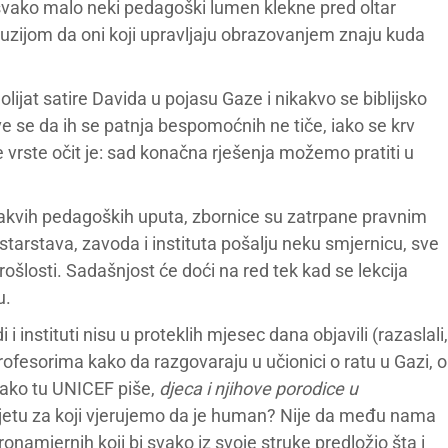
svako malo neki pedagoški lumen klekne pred oltar
luzijom da oni koji upravljaju obrazovanjem znaju kuda
jat satire Davida u pojasu Gaze i nikakvo se biblijsko
 se da ih se patnja bespomoćnih ne tiče, iako se krv
e vrste očit je: sad konačna rješenja možemo pratiti u
ekakvih pedagoških uputa, zbornice su zatrpane pravnim
starstava, zavoda i instituta pošalju neku smjernicu, sve
rošlosti. Sadašnjost će doći na red tek kad se lekcija
u.
 instituti nisu u proteklih mjesec dana objavili (razaslali,
profesorima kako da razgovaraju u učionici o ratu u Gazi, o
kako tu UNICEF piše,
djeca i njihove porodice u
ijetu za koji vjerujemo da je human? Nije da među nama
onamjernih koji bi svako iz svoje struke predložio šta i