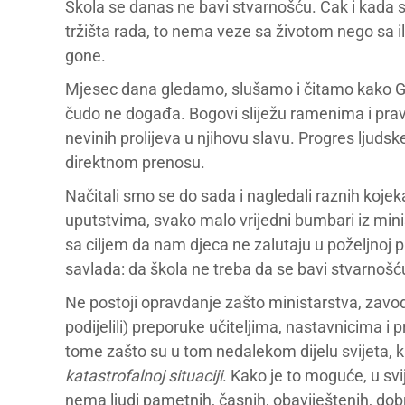
Škola se danas ne bavi stvarnošću. Čak i kada 
tržišta rada, to nema veze sa životom nego sa i
gone.
Mjesec dana gledamo, slušamo i čitamo kako Goli
čudo ne događa. Bogovi sliježu ramenima i prave
nevinih prolijeva u njihovu slavu. Progres ljudsk
direktnom prenosu.
Načitali smo se do sada i nagledali raznih koj
uputstvima, svako malo vrijedni bumbari iz mini
sa ciljem da nam djeca ne zalutaju u poželjnoj p
savlada: da škola ne treba da se bavi stvarnošć
Ne postoji opravdanje zašto ministarstva, zavodi i
podijelili) preporuke učiteljima, nastavnicima i 
tome zašto su u tom nedalekom dijelu svijeta, 
katastrofalnoj situaciji
. Kako je to moguće, u sv
nema ljudi pametnih, časnih, obaviještenih, dobr