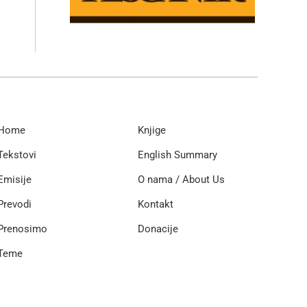
Home
Knjige
Tekstovi
English Summary
Emisije
O nama / About Us
Prevodi
Kontakt
Prenosimo
Donacije
Teme