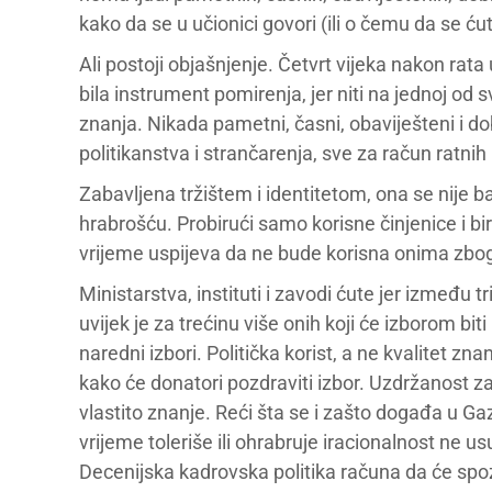
kako da se u učionici govori (ili o čemu da se ćuti
Ali postoji objašnjenje. Četvrt vijeka nakon rata
bila instrument pomirenja, jer niti na jednoj od s
znanja. Nikada pametni, časni, obaviješteni i dob
politikanstva i strančarenja, sve za račun ratnih 
Zabavljena tržištem i identitetom, ona se nije 
hrabrošću. Probirući samo korisne činjenice i b
vrijeme uspijeva da ne bude korisna onima zbog 
Ministarstva, instituti i zavodi ćute jer između t
uvijek je za trećinu više onih koji će izborom bit
naredni izbori. Politička korist, a ne kvalitet zn
kako će donatori pozdraviti izbor. Uzdržanost zav
vlastito znanje. Reći šta se i zašto događa u Gazi
vrijeme toleriše ili ohrabruje iracionalnost ne u
Decenijska kadrovska politika računa da će spozn