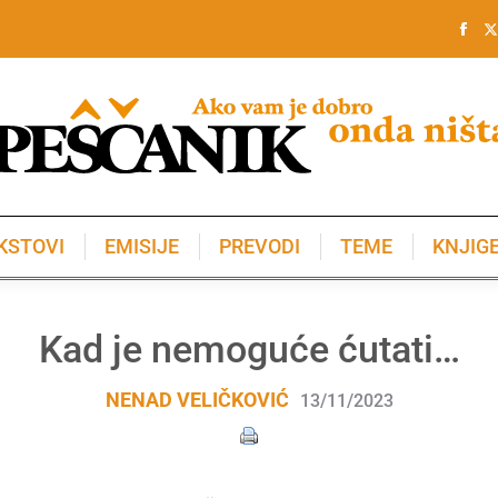
KSTOVI
EMISIJE
PREVODI
TEME
KNJIG
KSTOVI
EMISIJE
PREVODI
TEME
KNJIG
Kad je nemoguće ćutati…
NENAD VELIČKOVIĆ
13/11/2023