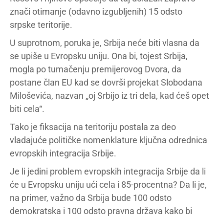
znači otimanje (odavno izgubljenih) 15 odsto
srpske teritorije.
U suprotnom, poruka je, Srbija neće biti vlasna da
se upiše u Evropsku uniju. Ona bi, tojest Srbija,
mogla po tumačenju premijerovog Dvora, da
postane član EU kad se dovrši projekat Slobodana
Miloševića, nazvan „oj Srbijo iz tri dela, kad ćeš opet
biti cela“.
Tako je fiksacija na teritoriju postala za deo
vladajuće političke nomenklature ključna odrednica
evropskih integracija Srbije.
Je li jedini problem evropskih integracija Srbije da li
će u Evropsku uniju ući cela i 85-procentna? Da li je,
na primer, važno da Srbija bude 100 odsto
demokratska i 100 odsto pravna država kako bi