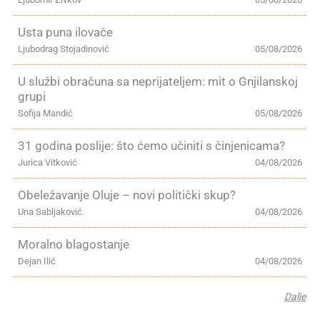
Usta puna ilovače
Ljubodrag Stojadinović
05/08/2026
U službi obračuna sa neprijateljem: mit o Gnjilanskoj
grupi
Sofija Mandić
05/08/2026
31 godina poslije: što ćemo učiniti s činjenicama?
Jurica Vitković
04/08/2026
Obeležavanje Oluje – novi politički skup?
Una Sabljaković
04/08/2026
Moralno blagostanje
Dejan Ilić
04/08/2026
Dalje