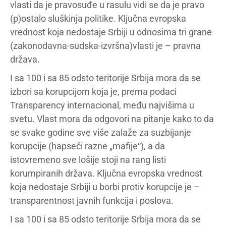
vlasti da je pravosuđe u rasulu vidi se da je pravo
(p)ostalo sluškinja politike. Ključna evropska
vrednost koja nedostaje Srbiji u odnosima tri grane
(zakonodavna-sudska-izvršna)vlasti je – pravna
država.
I sa 100 i sa 85 odsto teritorije Srbija mora da se
izbori sa korupcijom koja je, prema podaci
Transparency internacional, među najvišima u
svetu. Vlast mora da odgovori na pitanje kako to da
se svake godine sve više zalaže za suzbijanje
korupcije (hapseći razne „mafije“), a da
istovremeno sve lošije stoji na rang listi
korumpiranih država. Ključna evropska vrednost
koja nedostaje Srbiji u borbi protiv korupcije je –
transparentnost javnih funkcija i poslova.
I sa 100 i sa 85 odsto teritorije Srbija mora da se