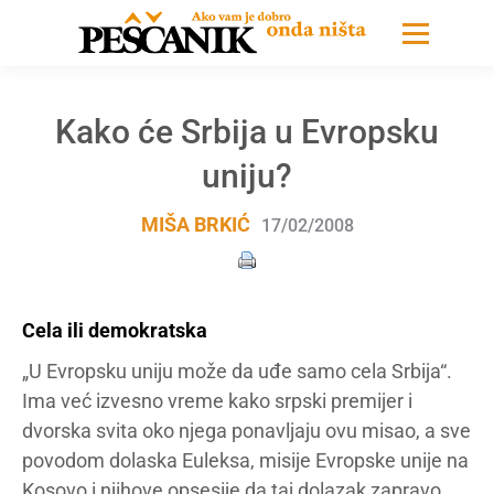
Kako će Srbija u Evropsku
uniju?
MIŠA BRKIĆ
17/02/2008
Cela ili demokratska
„U Evropsku uniju može da uđe samo cela Srbija“.
Ima već izvesno vreme kako srpski premijer i
dvorska svita oko njega ponavljaju ovu misao, a sve
povodom dolaska Euleksa, misije Evropske unije na
Kosovo i njihove opsesije da taj dolazak zapravo