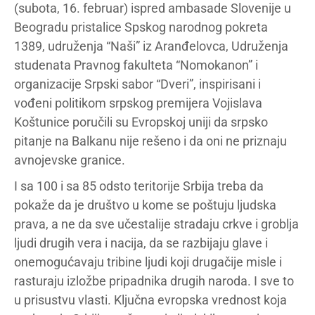
(subota, 16. februar) ispred ambasade Slovenije u
Beogradu pristalice Spskog narodnog pokreta
1389, udruženja “Naši” iz Aranđelovca, Udruženja
studenata Pravnog fakulteta “Nomokanon” i
organizacije Srpski sabor “Dveri”, inspirisani i
vođeni politikom srpskog premijera Vojislava
Koštunice poručili su Evropskoj uniji da srpsko
pitanje na Balkanu nije rešeno i da oni ne priznaju
avnojevske granice.
I sa 100 i sa 85 odsto teritorije Srbija treba da
pokaže da je društvo u kome se poštuju ljudska
prava, a ne da sve učestalije stradaju crkve i groblja
ljudi drugih vera i nacija, da se razbijaju glave i
onemogućavaju tribine ljudi koji drugačije misle i
rasturaju izložbe pripadnika drugih naroda. I sve to
u prisustvu vlasti. Ključna evropska vrednost koja