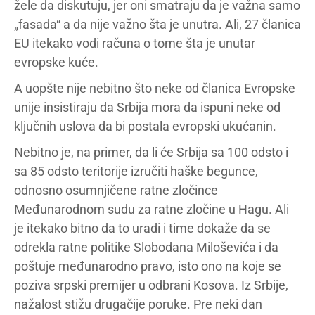
žele da diskutuju, jer oni smatraju da je važna samo
„fasada“ a da nije važno šta je unutra. Ali, 27 članica
EU itekako vodi računa o tome šta je unutar
evropske kuće.
A uopšte nije nebitno što neke od članica Evropske
unije insistiraju da Srbija mora da ispuni neke od
ključnih uslova da bi postala evropski ukućanin.
Nebitno je, na primer, da li će Srbija sa 100 odsto i
sa 85 odsto teritorije izručiti haške begunce,
odnosno osumnjičene ratne zločince
Međunarodnom sudu za ratne zločine u Hagu. Ali
je itekako bitno da to uradi i time dokaže da se
odrekla ratne politike Slobodana Miloševića i da
poštuje međunarodno pravo, isto ono na koje se
poziva srpski premijer u odbrani Kosova. Iz Srbije,
nažalost stižu drugačije poruke. Pre neki dan