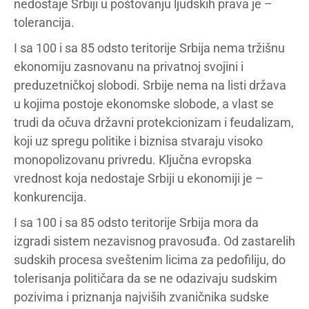
nedostaje Srbiji u poštovanju ljudskih prava je –
tolerancija.
I sa 100 i sa 85 odsto teritorije Srbija nema tržišnu
ekonomiju zasnovanu na privatnoj svojini i
preduzetničkoj slobodi. Srbije nema na listi država
u kojima postoje ekonomske slobode, a vlast se
trudi da očuva državni protekcionizam i feudalizam,
koji uz spregu politike i biznisa stvaraju visoko
monopolizovanu privredu. Ključna evropska
vrednost koja nedostaje Srbiji u ekonomiji je –
konkurencija.
I sa 100 i sa 85 odsto teritorije Srbija mora da
izgradi sistem nezavisnog pravosuđa. Od zastarelih
sudskih procesa sveštenim licima za pedofiliju, do
tolerisanja političara da se ne odazivaju sudskim
pozivima i priznanja najviših zvaničnika sudske