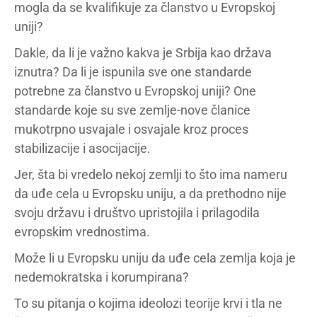
mogla da se kvalifikuje za članstvo u Evropskoj
uniji?
Dakle, da li je važno kakva je Srbija kao država
iznutra? Da li je ispunila sve one standarde
potrebne za članstvo u Evropskoj uniji? One
standarde koje su sve zemlje-nove članice
mukotrpno usvajale i osvajale kroz proces
stabilizacije i asocijacije.
Jer, šta bi vredelo nekoj zemlji to što ima nameru
da uđe cela u Evropsku uniju, a da prethodno nije
svoju državu i društvo upristojila i prilagodila
evropskim vrednostima.
Može li u Evropsku uniju da uđe cela zemlja koja je
nedemokratska i korumpirana?
To su pitanja o kojima ideolozi teorije krvi i tla ne