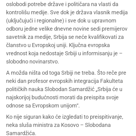
oslobodi potrebe države i političara na vlasti da
kontrolišu medije. Sve dok je država vlasnik medija
(uključujući i regionalne) i sve dok u upravnom
odboru jedne velike dnevne novine sedi premijerov
savetnik za medije, Srbija se neće kvalifikovati za
članstvo u Evropskoj uniji. Ključna evropska
vrednost koja nedostaje Srbiji u informisanju je –
slobodno novinarstvo.
A možda ništa od toga Srbiji ne treba. Što reče pre
neki dan profesor evropskih integracija Fakulteta
političkih nauka Slobodan Samardžić „Srbija će u
najskorijoj budućnosti morati da preispita svoje
odnose sa Evropskom unijom“.
Ko nije siguran kako će izgledati to preispitivanje,
neka sluša ministra za Kosovo – Slobodana
Samardžića.