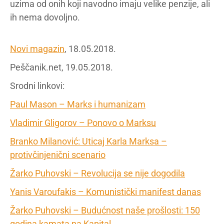
uzima od onih koji navodno imaju velike penzije, ali
ih nema dovoljno.
Novi magazin
, 18.05.2018.
Peščanik.net, 19.05.2018.
Srodni linkovi:
Paul Mason – Marks i humanizam
Vladimir Gligorov – Ponovo o Marksu
Branko Milanović: Uticaj Karla Marksa –
protivčinjenični scenario
Žarko Puhovski – Revolucija se nije dogodila
Yanis Varoufakis – Komunistički manifest danas
Žarko Puhovski – Budućnost naše prošlosti: 150
godina kamata na Kapital