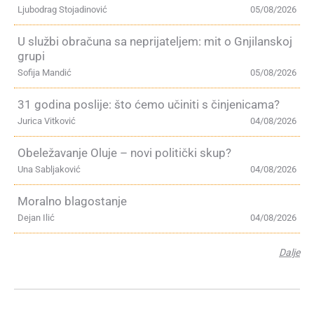
Ljubodrag Stojadinović
05/08/2026
U službi obračuna sa neprijateljem: mit o Gnjilanskoj
grupi
Sofija Mandić
05/08/2026
31 godina poslije: što ćemo učiniti s činjenicama?
Jurica Vitković
04/08/2026
Obeležavanje Oluje – novi politički skup?
Una Sabljaković
04/08/2026
Moralno blagostanje
Dejan Ilić
04/08/2026
Dalje