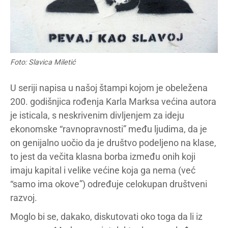
Foto: Slavica Miletić
U seriji napisa u našoj štampi kojom je obeležena
200. godišnjica rođenja Karla Marksa većina autora
je isticala, s neskrivenim divljenjem za ideju
ekonomske “ravnopravnosti” među ljudima, da je
on genijalno uočio da je društvo podeljeno na klase,
to jest da večita klasna borba između onih koji
imaju kapital i velike većine koja ga nema (već
“samo ima okove”) određuje celokupan društveni
razvoj.
Moglo bi se, dakako, diskutovati oko toga da li iz