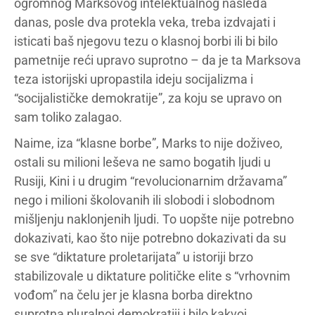
ogromnog Marksovog intelektualnog nasleđa
danas, posle dva protekla veka, treba izdvajati i
isticati baš njegovu tezu o klasnoj borbi ili bi bilo
pametnije reći upravo suprotno – da je ta Marksova
teza istorijski upropastila ideju socijalizma i
“socijalističke demokratije”, za koju se upravo on
sam toliko zalagao.
Naime, iza “klasne borbe”, Marks to nije doživeo,
ostali su milioni leševa ne samo bogatih ljudi u
Rusiji, Kini i u drugim “revolucionarnim državama”
nego i milioni školovanih ili slobodi i slobodnom
mišljenju naklonjenih ljudi. To uopšte nije potrebno
dokazivati, kao što nije potrebno dokazivati da su
se sve “diktature proletarijata” u istoriji brzo
stabilizovale u diktature političke elite s “vrhovnim
vođom” na čelu jer je klasna borba direktno
suprotna pluralnoj demokratiji i bilo kakvoj