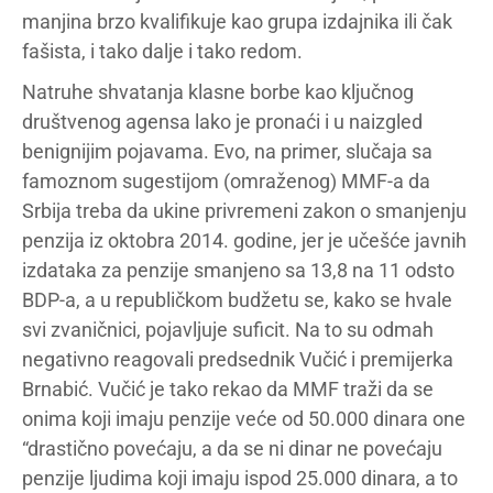
manjina brzo kvalifikuje kao grupa izdajnika ili čak
fašista, i tako dalje i tako redom.
Natruhe shvatanja klasne borbe kao ključnog
društvenog agensa lako je pronaći i u naizgled
benignijim pojavama. Evo, na primer, slučaja sa
famoznom sugestijom (omraženog) MMF-a da
Srbija treba da ukine privremeni zakon o smanjenju
penzija iz oktobra 2014. godine, jer je učešće javnih
izdataka za penzije smanjeno sa 13,8 na 11 odsto
BDP-a, a u republičkom budžetu se, kako se hvale
svi zvaničnici, pojavljuje suficit. Na to su odmah
negativno reagovali predsednik Vučić i premijerka
Brnabić. Vučić je tako rekao da MMF traži da se
onima koji imaju penzije veće od 50.000 dinara one
“drastično povećaju, a da se ni dinar ne povećaju
penzije ljudima koji imaju ispod 25.000 dinara, a to