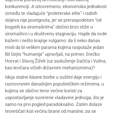
konkurenciji. A istovremeno, ekonomska jednakost
između te vladajuće “proleterske elite” i radnih
slojeva nije postignuta, jer se preraspodelom “od
bogatih ka siromašnima” obično brzo stiže u
siromaštvo i u društvenu stagnaciju. Hajde da ovde
kažem i nešto krajnje vulgarno: da li neko danas
misli da bi velikim parama kojima raspolaže jedan
Bil Gejts “humanije” upravljali, na primer, Srećko
Horvat i Slavoj Žižek (uz sasluženje Dačića i Vulina,
kao levičara vičnih državnim mehanizmima)?
Ideja stalne klasne borbe u suštini daje energiju i
raznovrsnim današnjim populističkim režimima, u
kojima se obično teror većine koristi za
uspostavljanje suverene vladavine jednoga, što je
samo na prvi pogled paradoksalno. Zatim dolaze
teoretičari koji većinu brane od manjine, pa se