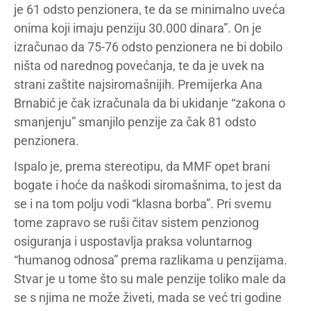
je 61 odsto penzionera, te da se minimalno uveća
onima koji imaju penziju 30.000 dinara”. On je
izračunao da 75-76 odsto penzionera ne bi dobilo
ništa od narednog povećanja, te da je uvek na
strani zaštite najsiromašnijih. Premijerka Ana
Brnabić je čak izračunala da bi ukidanje “zakona o
smanjenju” smanjilo penzije za čak 81 odsto
penzionera.
Ispalo je, prema stereotipu, da MMF opet brani
bogate i hoće da naškodi siromašnima, to jest da
se i na tom polju vodi “klasna borba”. Pri svemu
tome zapravo se ruši čitav sistem penzionog
osiguranja i uspostavlja praksa voluntarnog
“humanog odnosa” prema razlikama u penzijama.
Stvar je u tome što su male penzije toliko male da
se s njima ne može živeti, mada se već tri godine