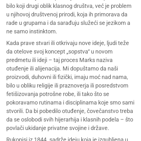
bilo koji drugi oblik klasnog društva, već je problem
u njihovoj društvenoj prirodi, koja ih primorava da
rade u grupama i da sarađuju služeći se jezikom a
ne samo instinktom.
Kada prave stvari ili otkrivaju nove ideje, ljudi teže
da otelove svoj koncept „sopstva“ u novom
predmetu ili ideji – taj proces Marks naziva
otuđenje ili alijenacija. Mi dopuštamo da naši
proizvodi, duhovni ili fizički, imaju moć nad nama,
bilo u obliku religije ili praznoverja ili posredstvom
fetišizovanja potrošne robe, ili tako što se
pokoravamo rutinama i disciplinama koje smo sami
stvorili. Da bi pobedilo otuđenje, čovečanstvo treba
da se oslobodi svih hijerarhija i klasnih podela – što
povlači ukidanje privatne svojine i države.
Rukopisi iz 1844. sadrže ideju koja je izgubljena u