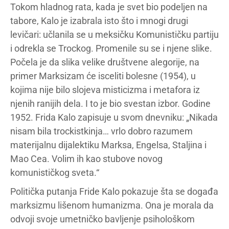
Tokom hladnog rata, kada je svet bio podeljen na
tabore, Kalo je izabrala isto što i mnogi drugi
levičari: učlanila se u meksičku Komunističku partiju
i odrekla se Trockog. Promenile su se i njene slike.
Počela je da slika velike društvene alegorije, na
primer Marksizam će isceliti bolesne (1954), u
kojima nije bilo slojeva misticizma i metafora iz
njenih ranijih dela. I to je bio svestan izbor. Godine
1952. Frida Kalo zapisuje u svom dnevniku: „Nikada
nisam bila trockistkinja… vrlo dobro razumem
materijalnu dijalektiku Marksa, Engelsa, Staljina i
Mao Cea. Volim ih kao stubove novog
komunističkog sveta.“
Politička putanja Fride Kalo pokazuje šta se događa
marksizmu lišenom humanizma. Ona je morala da
odvoji svoje umetničko bavljenje psihološkom