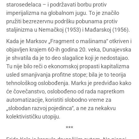
starosedelaca – i podržavati borbu protiv
imperijalizma na globalnom jugu. To je značilo
pružiti bezrezervnu podršku pobunama protiv
staljinizma u Nemačkoj (1953) i Mađarskoj (1956).
Kada je Marksov „Fragment o mašinama“ otkriven i
objavljen krajem 60-ih godina 20. veka, Dunajevska
je shvatila da je to deo slagalice koji je nedostajao.
Tu nije bilo reči o ekonomskoj propasti kapitalizma
usled smanjivanja profitne stope; bila je to teorija
tehnološkog oslobođenja. Marks je predviđao kako
će čovečanstvo, oslobođeno od rada napretkom
automatizacije, koristiti slobodno vreme za
„slobodan razvoj pojedinca“, a ne za nekakvu
kolektivističku utopiju.
***