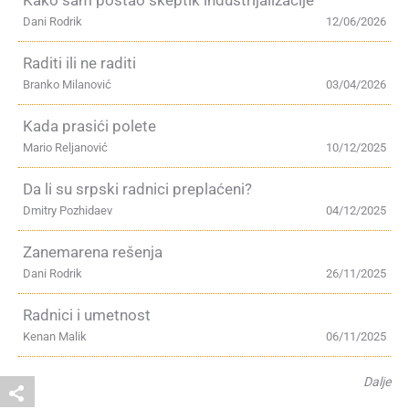
Kako sam postao skeptik industrijalizacije
Dani Rodrik
12/06/2026
Raditi ili ne raditi
Branko Milanović
03/04/2026
Kada prasići polete
Mario Reljanović
10/12/2025
Da li su srpski radnici preplaćeni?
Dmitry Pozhidaev
04/12/2025
Zanemarena rešenja
Dani Rodrik
26/11/2025
Radnici i umetnost
Kenan Malik
06/11/2025
Dalje