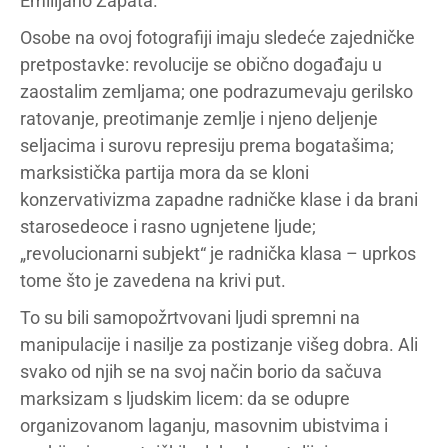
Emilijano Zapata.
Osobe na ovoj fotografiji imaju sledeće zajedničke
pretpostavke: revolucije se obično događaju u
zaostalim zemljama; one podrazumevaju gerilsko
ratovanje, preotimanje zemlje i njeno deljenje
seljacima i surovu represiju prema bogatašima;
marksistička partija mora da se kloni
konzervativizma zapadne radničke klase i da brani
starosedeoce i rasno ugnjetene ljude;
„revolucionarni subjekt“ je radnička klasa – uprkos
tome što je zavedena na krivi put.
To su bili samopožrtvovani ljudi spremni na
manipulacije i nasilje za postizanje višeg dobra. Ali
svako od njih se na svoj način borio da sačuva
marksizam s ljudskim licem: da se odupre
organizovanom laganju, masovnim ubistvima i