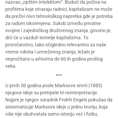
nazvao „opštim intelektom“. Budući da počiva na
profitima koje stvaraju radnici, kapitalizam ne može
da preživi nivo tehnološkog napretka gde je potreba
za radom iskorenjena. Sukob između privatne
svojine i zajedničkog društvenog znanja, govorio je,
dići će u vazduh temelje kapitalizma. To
proročanstvo, tako očigledno relevantno za naše
vreme robota i umreženog znanja, ležalo je
nepročitano u arhivima do 60-ih godina prošlog
veka.
***
U prvih 50 godina posle Marksove smrti (1883)
njegove ideje su pretrpele tri reinterpretacije.
Najpre je njegov saradnik Fridrih Engels pokušao da
sistematizuje Marksove ideje u jednu teoriju, koja
više nije obuhvatala samo istoriju već i fiziku,