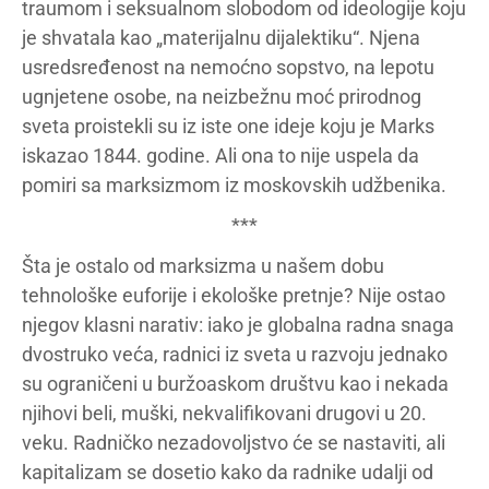
traumom i seksualnom slobodom od ideologije koju
je shvatala kao „materijalnu dijalektiku“. Njena
usredsređenost na nemoćno sopstvo, na lepotu
ugnjetene osobe, na neizbežnu moć prirodnog
sveta proistekli su iz iste one ideje koju je Marks
iskazao 1844. godine. Ali ona to nije uspela da
pomiri sa marksizmom iz moskovskih udžbenika.
***
Šta je ostalo od marksizma u našem dobu
tehnološke euforije i ekološke pretnje? Nije ostao
njegov klasni narativ: iako je globalna radna snaga
dvostruko veća, radnici iz sveta u razvoju jednako
su ograničeni u buržoaskom društvu kao i nekada
njihovi beli, muški, nekvalifikovani drugovi u 20.
veku. Radničko nezadovoljstvo će se nastaviti, ali
kapitalizam se dosetio kako da radnike udalji od