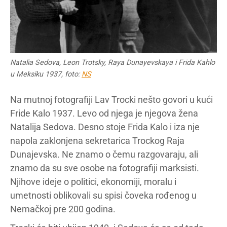
Natalia Sedova, Leon Trotsky, Raya Dunayevskaya i Frida Kahlo
u Meksiku 1937, foto:
NS
Na mutnoj fotografiji Lav Trocki nešto govori u kući
Fride Kalo 1937. Levo od njega je njegova žena
Natalija Sedova. Desno stoje Frida Kalo i iza nje
napola zaklonjena sekretarica Trockog Raja
Dunajevska. Ne znamo o čemu razgovaraju, ali
znamo da su sve osobe na fotografiji marksisti.
Njihove ideje o politici, ekonomiji, moralu i
umetnosti oblikovali su spisi čoveka rođenog u
Nemačkoj pre 200 godina.