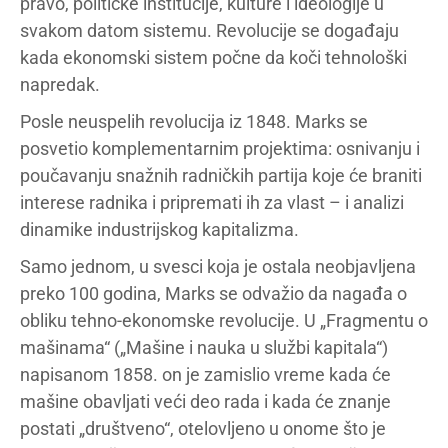
pravo, političke institucije, kulture i ideologije u
svakom datom sistemu. Revolucije se događaju
kada ekonomski sistem počne da koči tehnološki
napredak.
Posle neuspelih revolucija iz 1848. Marks se
posvetio komplementarnim projektima: osnivanju i
poučavanju snažnih radničkih partija koje će braniti
interese radnika i pripremati ih za vlast – i analizi
dinamike industrijskog kapitalizma.
Samo jednom, u svesci koja je ostala neobjavljena
preko 100 godina, Marks se odvažio da nagađa o
obliku tehno-ekonomske revolucije. U „Fragmentu o
mašinama“ („Mašine i nauka u službi kapitala“)
napisanom 1858. on je zamislio vreme kada će
mašine obavljati veći deo rada i kada će znanje
postati „društveno“, otelovljeno u onome što je