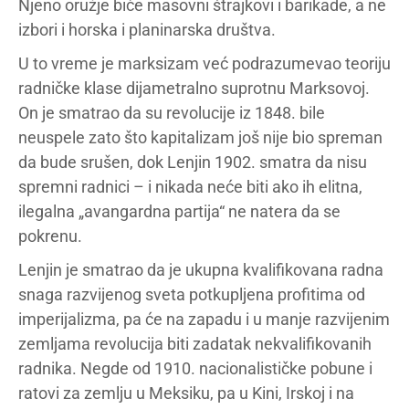
Njeno oružje biće masovni štrajkovi i barikade, a ne
izbori i horska i planinarska društva.
U to vreme je marksizam već podrazumevao teoriju
radničke klase dijametralno suprotnu Marksovoj.
On je smatrao da su revolucije iz 1848. bile
neuspele zato što kapitalizam još nije bio spreman
da bude srušen, dok Lenjin 1902. smatra da nisu
spremni radnici – i nikada neće biti ako ih elitna,
ilegalna „avangardna partija“ ne natera da se
pokrenu.
Lenjin je smatrao da je ukupna kvalifikovana radna
snaga razvijenog sveta potkupljena profitima od
imperijalizma, pa će na zapadu i u manje razvijenim
zemljama revolucija biti zadatak nekvalifikovanih
radnika. Negde od 1910. nacionalističke pobune i
ratovi za zemlju u Meksiku, pa u Kini, Irskoj i na