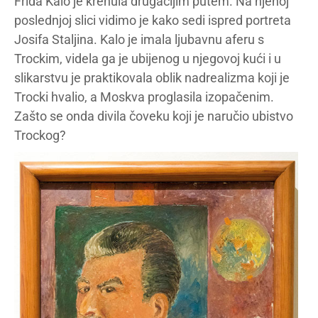
Frida Kalo je krenula drugačijim putem. Na njenoj
poslednjoj slici vidimo je kako sedi ispred portreta
Josifa Staljina. Kalo je imala ljubavnu aferu s
Trockim, videla ga je ubijenog u njegovoj kući i u
slikarstvu je praktikovala oblik nadrealizma koji je
Trocki hvalio, a Moskva proglasila izopačenim.
Zašto se onda divila čoveku koji je naručio ubistvo
Trockog?