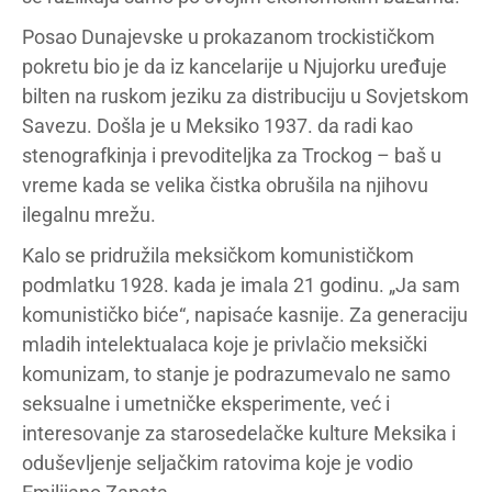
Posao Dunajevske u prokazanom trockističkom
pokretu bio je da iz kancelarije u Njujorku uređuje
bilten na ruskom jeziku za distribuciju u Sovjetskom
Savezu. Došla je u Meksiko 1937. da radi kao
stenografkinja i prevoditeljka za Trockog – baš u
vreme kada se velika čistka obrušila na njihovu
ilegalnu mrežu.
Kalo se pridružila meksičkom komunističkom
podmlatku 1928. kada je imala 21 godinu. „Ja sam
komunističko biće“, napisaće kasnije. Za generaciju
mladih intelektualaca koje je privlačio meksički
komunizam, to stanje je podrazumevalo ne samo
seksualne i umetničke eksperimente, već i
interesovanje za starosedelačke kulture Meksika i
oduševljenje seljačkim ratovima koje je vodio