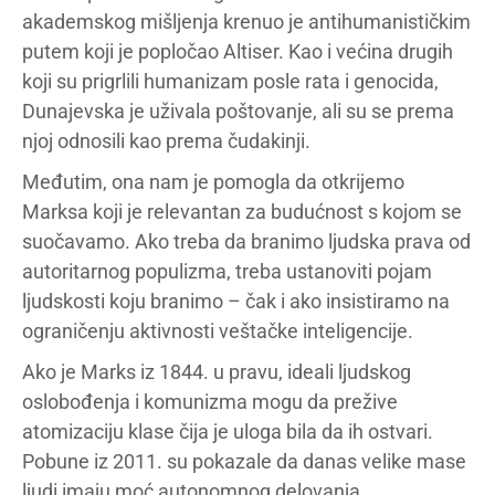
akademskog mišljenja krenuo je antihumanističkim
putem koji je popločao Altiser. Kao i većina drugih
koji su prigrlili humanizam posle rata i genocida,
Dunajevska je uživala poštovanje, ali su se prema
njoj odnosili kao prema čudakinji.
Međutim, ona nam je pomogla da otkrijemo
Marksa koji je relevantan za budućnost s kojom se
suočavamo. Ako treba da branimo ljudska prava od
autoritarnog populizma, treba ustanoviti pojam
ljudskosti koju branimo – čak i ako insistiramo na
ograničenju aktivnosti veštačke inteligencije.
Ako je Marks iz 1844. u pravu, ideali ljudskog
oslobođenja i komunizma mogu da prežive
atomizaciju klase čija je uloga bila da ih ostvari.
Pobune iz 2011. su pokazale da danas velike mase
ljudi imaju moć autonomnog delovanja,