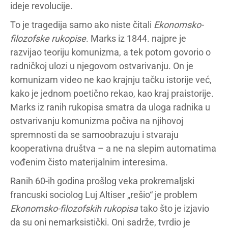
ideje revolucije.
To je tragedija samo ako niste čitali
Ekonomsko-
filozofske rukopise
. Marks iz 1844. najpre je
razvijao teoriju komunizma, a tek potom govorio o
radničkoj ulozi u njegovom ostvarivanju. On je
komunizam video ne kao krajnju tačku istorije već,
kako je jednom poetično rekao, kao kraj praistorije.
Marks iz ranih rukopisa smatra da uloga radnika u
ostvarivanju komunizma počiva na njihovoj
spremnosti da se samoobrazuju i stvaraju
kooperativna društva – a ne na slepim automatima
vođenim čisto materijalnim interesima.
Ranih 60-ih godina prošlog veka prokremaljski
francuski sociolog Luj Altiser „rešio“ je problem
Ekonomsko-filozofskih rukopisa
tako što je izjavio
da su oni nemarksistički. Oni sadrže, tvrdio je