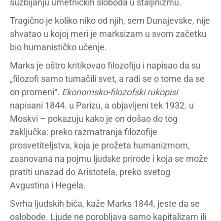
suzbijanju umetničkih sloboda u staljinizmu.
Tragično je koliko niko od njih, sem Dunajevske, nije
shvatao u kojoj meri je marksizam u svom začetku
bio humanističko učenje.
Marks je oštro kritikovao filozofiju i napisao da su
„filozofi samo tumačili svet, a radi se o tome da se
on promeni“.
Ekonomsko-filozofski rukopisi
napisani 1844. u Parizu, a objavljeni tek 1932. u
Moskvi – pokazuju kako je on došao do tog
zaključka: preko razmatranja filozofije
prosvetiteljstva, koja je prožeta humanizmom,
zasnovana na pojmu ljudske prirode i koja se može
pratiti unazad do Aristotela, preko svetog
Avgustina i Hegela.
Svrha ljudskih bića, kaže Marks 1844, jeste da se
oslobode. Ljude ne porobljava samo kapitalizam ili