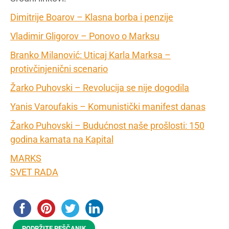
Dimitrije Boarov – Klasna borba i penzije
Vladimir Gligorov – Ponovo o Marksu
Branko Milanović: Uticaj Karla Marksa –
protivčinjenični scenario
Žarko Puhovski – Revolucija se nije dogodila
Yanis Varoufakis – Komunistički manifest danas
Žarko Puhovski – Budućnost naše prošlosti: 150
godina kamata na Kapital
MARKS
SVET RADA
PODRŽITE PEŠČANIK