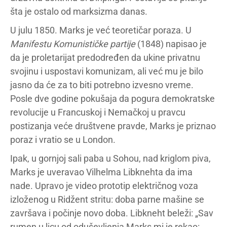
šta je ostalo od marksizma danas.
U julu 1850. Marks je već teoretičar poraza. U
Manifestu Komunističke partije
(1848) napisao je
da je proletarijat predodređen da ukine privatnu
svojinu i uspostavi komunizam, ali već mu je bilo
jasno da će za to biti potrebno izvesno vreme.
Posle dve godine pokušaja da pogura demokratske
revolucije u Francuskoj i Nemačkoj u pravcu
postizanja veće društvene pravde, Marks je priznao
poraz i vratio se u London.
Ipak, u gornjoj sali paba u Sohou, nad kriglom piva,
Marks je uveravao Vilhelma Libknehta da ima
nade. Upravo je video prototip električnog voza
izloženog u Ridžent stritu: doba parne mašine se
završava i počinje novo doba. Libkneht beleži: „Sav
rumen u licu od oduševljenja Marks mi je rekao: