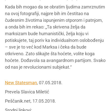
Kada bih mogao da se obratim ljudima zamrznutim
na ovoj fotografiji, najpre bih im čestitao na
čudesnim životima ispunjenim otporom i patnjom,
a onda bih im rekao: „Ta skrivena želja da
marksizam bude humanistički, želja koju vi
potiskujete, taj poriv ka individualnom oslobođenju
– sve je to već kod Marksa i čeka da bude
otkriveno. Zato slikajte šta hoćete, volite koga
hoćete. Dođavola sa avangardnom partijom. Svako
od nas je revolucionarni subjekat.“
New Statesman
, 07.05.2018.
Prevela Slavica Miletić
Peščanik.net, 17.05.2018.
Srodni linkovi: