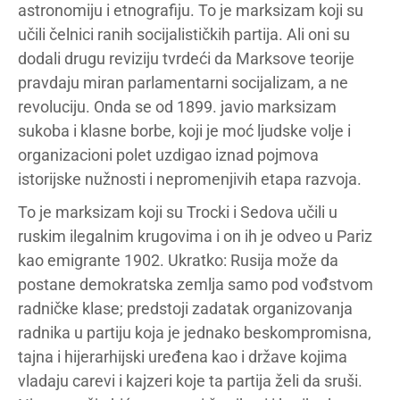
astronomiju i etnografiju. To je marksizam koji su
učili čelnici ranih socijalističkih partija. Ali oni su
dodali drugu reviziju tvrdeći da Marksove teorije
pravdaju miran parlamentarni socijalizam, a ne
revoluciju. Onda se od 1899. javio marksizam
sukoba i klasne borbe, koji je moć ljudske volje i
organizacioni polet uzdigao iznad pojmova
istorijske nužnosti i nepromenjivih etapa razvoja.
To je marksizam koji su Trocki i Sedova učili u
ruskim ilegalnim krugovima i on ih je odveo u Pariz
kao emigrante 1902. Ukratko: Rusija može da
postane demokratska zemlja samo pod vođstvom
radničke klase; predstoji zadatak organizovanja
radnika u partiju koja je jednako beskompromisna,
tajna i hijerarhijski uređena kao i države kojima
vladaju carevi i kajzeri koje ta partija želi da sruši.