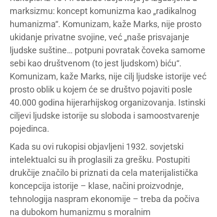
marksizmu: koncept komunizma kao „radikalnog
humanizma“. Komunizam, kaže Marks, nije prosto
ukidanje privatne svojine, već „naše prisvajanje
ljudske suštine… potpuni povratak čoveka samome
sebi kao društvenom (to jest ljudskom) biću“.
Komunizam, kaže Marks, nije cilj ljudske istorije već
prosto oblik u kojem će se društvo pojaviti posle
40.000 godina hijerarhijskog organizovanja. Istinski
ciljevi ljudske istorije su sloboda i samoostvarenje
pojedinca.
Kada su ovi rukopisi objavljeni 1932. sovjetski
intelektualci su ih proglasili za grešku. Postupiti
drukčije značilo bi priznati da cela materijalistička
koncepcija istorije – klase, načini proizvodnje,
tehnologija naspram ekonomije – treba da počiva
na dubokom humanizmu s moralnim