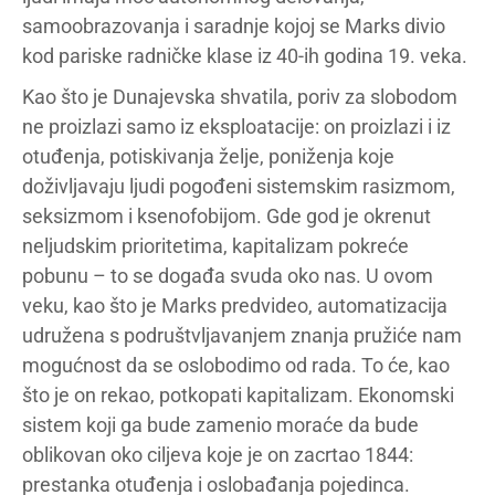
samoobrazovanja i saradnje kojoj se Marks divio
kod pariske radničke klase iz 40-ih godina 19. veka.
Kao što je Dunajevska shvatila, poriv za slobodom
ne proizlazi samo iz eksploatacije: on proizlazi i iz
otuđenja, potiskivanja želje, poniženja koje
doživljavaju ljudi pogođeni sistemskim rasizmom,
seksizmom i ksenofobijom. Gde god je okrenut
neljudskim prioritetima, kapitalizam pokreće
pobunu – to se događa svuda oko nas. U ovom
veku, kao što je Marks predvideo, automatizacija
udružena s podruštvljavanjem znanja pružiće nam
mogućnost da se oslobodimo od rada. To će, kao
što je on rekao, potkopati kapitalizam. Ekonomski
sistem koji ga bude zamenio moraće da bude
oblikovan oko ciljeva koje je on zacrtao 1844:
prestanka otuđenja i oslobađanja pojedinca.