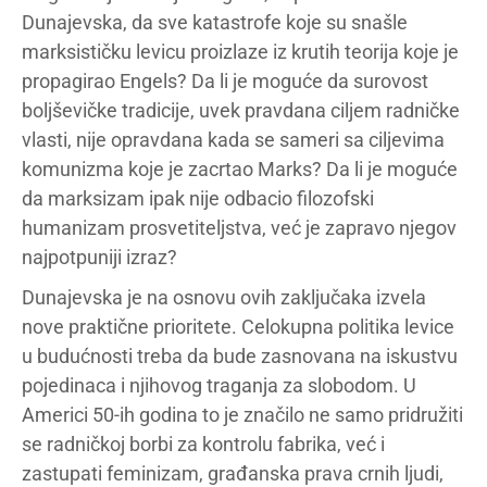
Dunajevska, da sve katastrofe koje su snašle
marksističku levicu proizlaze iz krutih teorija koje je
propagirao Engels? Da li je moguće da surovost
boljševičke tradicije, uvek pravdana ciljem radničke
vlasti, nije opravdana kada se sameri sa ciljevima
komunizma koje je zacrtao Marks? Da li je moguće
da marksizam ipak nije odbacio filozofski
humanizam prosvetiteljstva, već je zapravo njegov
najpotpuniji izraz?
Dunajevska je na osnovu ovih zaključaka izvela
nove praktične prioritete. Celokupna politika levice
u budućnosti treba da bude zasnovana na iskustvu
pojedinaca i njihovog traganja za slobodom. U
Americi 50-ih godina to je značilo ne samo pridružiti
se radničkoj borbi za kontrolu fabrika, već i
zastupati feminizam, građanska prava crnih ljudi,