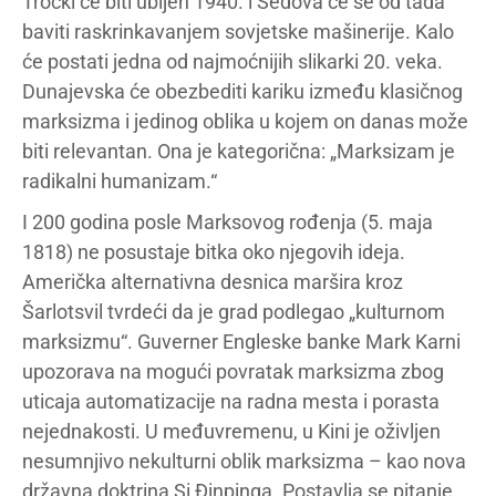
Trocki će biti ubijen 1940. i Sedova će se od tada
baviti raskrinkavanjem sovjetske mašinerije. Kalo
će postati jedna od najmoćnijih slikarki 20. veka.
Dunajevska će obezbediti kariku između klasičnog
marksizma i jedinog oblika u kojem on danas može
biti relevantan. Ona je kategorična: „Marksizam je
radikalni humanizam.“
I 200 godina posle Marksovog rođenja (5. maja
1818) ne posustaje bitka oko njegovih ideja.
Američka alternativna desnica maršira kroz
Šarlotsvil tvrdeći da je grad podlegao „kulturnom
marksizmu“. Guverner Engleske banke Mark Karni
upozorava na mogući povratak marksizma zbog
uticaja automatizacije na radna mesta i porasta
nejednakosti. U međuvremenu, u Kini je oživljen
nesumnjivo nekulturni oblik marksizma – kao nova
državna doktrina Si Đinpinga. Postavlja se pitanje