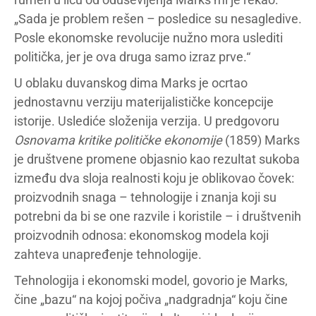
„Sada je problem rešen – posledice su nesagledive.
Posle ekonomske revolucije nužno mora uslediti
politička, jer je ova druga samo izraz prve.“
U oblaku duvanskog dima Marks je ocrtao
jednostavnu verziju materijalističke koncepcije
istorije. Uslediće složenija verzija. U predgovoru
Osnovama kritike političke ekonomije
(1859) Marks
je društvene promene objasnio kao rezultat sukoba
između dva sloja realnosti koju je oblikovao čovek:
proizvodnih snaga – tehnologije i znanja koji su
potrebni da bi se one razvile i koristile – i društvenih
proizvodnih odnosa: ekonomskog modela koji
zahteva unapređenje tehnologije.
Tehnologija i ekonomski model, govorio je Marks,
čine „bazu“ na kojoj počiva „nadgradnja“ koju čine