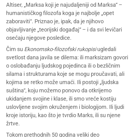
Altiser, „Marksa koji je najudaljeniji od Marksa“ –
humanističkog filozofa koga je najbolje „opet
zaboraviti“. Priznao je, ipak, da je njihovo
objavljivanje „teorijski događaj“ – i da svi levičari
osećaju njegove posledice.
Čim su
Ekonomsko-filozofski rukopisi
ugledali
svetlost dana javila se dilema: ili marksizam govori
o oslobađanju ljudskog pojedinca ili o bezličnim
silama i strukturama koje se mogu proučavati, ali
kojima se retko može umaći. Ili postoji „ljudska
suština“, koju možemo ponovo da otkrijemo
ukidanjem svojine i klase, ili smo vreće kostiju
uslovljene svojim okruženjem i biologijom. Ili ljudi
kroje istoriju, kao što je tvrdio Marks, ili su njene
žrtve.
Tokom prethodnih 50 godina veliki deo