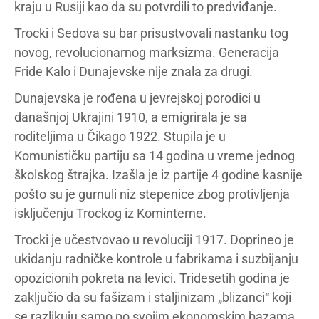
kraju u Rusiji kao da su potvrdili to predviđanje.
Trocki i Sedova su bar prisustvovali nastanku tog
novog, revolucionarnog marksizma. Generacija
Fride Kalo i Dunajevske nije znala za drugi.
Dunajevska je rođena u jevrejskoj porodici u
današnjoj Ukrajini 1910, a emigrirala je sa
roditeljima u Čikago 1922. Stupila je u
Komunističku partiju sa 14 godina u vreme jednog
školskog štrajka. Izašla je iz partije 4 godine kasnije
pošto su je gurnuli niz stepenice zbog protivljenja
isključenju Trockog iz Kominterne.
Trocki je učestvovao u revoluciji 1917. Doprineo je
ukidanju radničke kontrole u fabrikama i suzbijanju
opozicionih pokreta na levici. Tridesetih godina je
zaključio da su fašizam i staljinizam „blizanci“ koji
se razlikuju samo po svojim ekonomskim bazama.