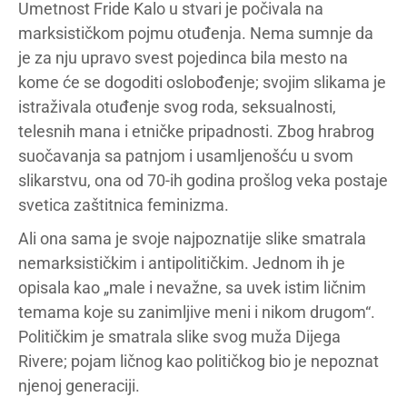
Umetnost Fride Kalo u stvari je počivala na
marksističkom pojmu otuđenja. Nema sumnje da
je za nju upravo svest pojedinca bila mesto na
kome će se dogoditi oslobođenje; svojim slikama je
istraživala otuđenje svog roda, seksualnosti,
telesnih mana i etničke pripadnosti. Zbog hrabrog
suočavanja sa patnjom i usamljenošću u svom
slikarstvu, ona od 70-ih godina prošlog veka postaje
svetica zaštitnica feminizma.
Ali ona sama je svoje najpoznatije slike smatrala
nemarksističkim i antipolitičkim. Jednom ih je
opisala kao „male i nevažne, sa uvek istim ličnim
temama koje su zanimljive meni i nikom drugom“.
Političkim je smatrala slike svog muža Dijega
Rivere; pojam ličnog kao političkog bio je nepoznat
njenoj generaciji.