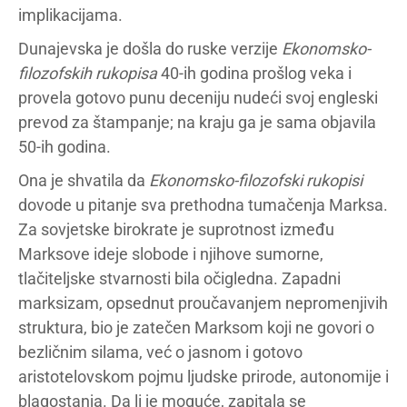
implikacijama.
Dunajevska je došla do ruske verzije
Ekonomsko-
filozofskih rukopisa
40-ih godina prošlog veka i
provela gotovo punu deceniju nudeći svoj engleski
prevod za štampanje; na kraju ga je sama objavila
50-ih godina.
Ona je shvatila da
Ekonomsko-filozofski rukopisi
dovode u pitanje sva prethodna tumačenja Marksa.
Za sovjetske birokrate je suprotnost između
Marksove ideje slobode i njihove sumorne,
tlačiteljske stvarnosti bila očigledna. Zapadni
marksizam, opsednut proučavanjem nepromenjivih
struktura, bio je zatečen Marksom koji ne govori o
bezličnim silama, već o jasnom i gotovo
aristotelovskom pojmu ljudske prirode, autonomije i
blagostanja. Da li je moguće, zapitala se