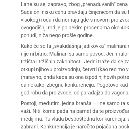
Lane su se, zapravo, zbog „prenaduvanih“ cena bun
Sada oni nisku cenu pravdaju činjenicom da su 
visokog) roda i da nemaju gde s novom proizvodn
ovogodišnji rod je po nekim procenama oko 40-50
ponudi, niža nego prošle godine.
Kako će se ta „svakidašnja jadikovka“ malinara o
nije ni bitno. Malinari su samo povod. Jer, malo-
tržišta i tržišnih zakonitosti. Jedni traže da se 
otkupi njihovu proizvodnju, četvrti (kao recimo
(naravno, onda kada su one ispod njihovih potreb
da nekako izbegnu konkurenciju. Pogotovo kad d
god robu da proizvode, od paradajza do vagon
Postoji, međutim, jedna branša – i ne samo ta si
važi. Niti ikome pada na pamet da te proizvođače 
medijima. Tu vlada bespoštedna konkurencija, ali
zabrani. Konkurencija je naročito pojačana pos