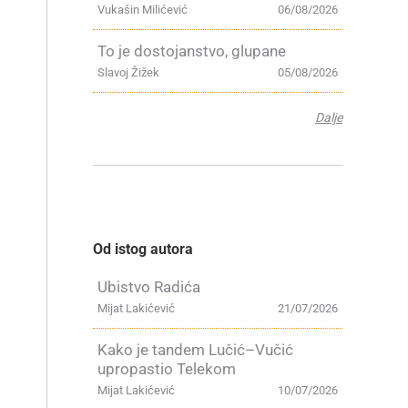
Vukašin Milićević
06/08/2026
To je dostojanstvo, glupane
Slavoj Žižek
05/08/2026
Dalje
Od istog autora
Ubistvo Radića
Mijat Lakićević
21/07/2026
Kako je tandem Lučić–Vučić
upropastio Telekom
Mijat Lakićević
10/07/2026