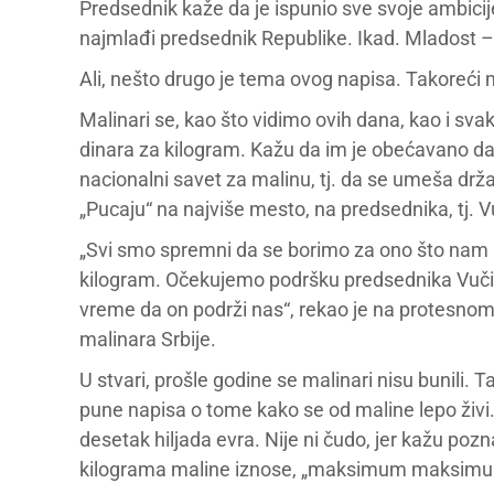
Predsednik kaže da je ispunio sve svoje ambicije. 
najmlađi predsednik Republike. Ikad. Mladost –
Ali, nešto drugo je tema ovog napisa. Takoreći
Malinari se, kao što vidimo ovih dana, kao i sv
dinara za kilogram. Kažu da im je obećavano da 
nacionalni savet za malinu, tj. da se umeša drž
„Pucaju“ na najviše mesto, na predsednika, tj. V
„Svi smo spremni da se borimo za ono što nam pr
kilogram. Očekujemo podršku predsednika Vučića,
vreme da on podrži nas“, rekao je na protesnom 
malinara Srbije.
U stvari, prošle godine se malinari nisu bunili. T
pune napisa o tome kako se od maline lepo živi. S
desetak hiljada evra. Nije ni čudo, jer kažu pozn
kilograma maline iznose, „maksimum maksimum