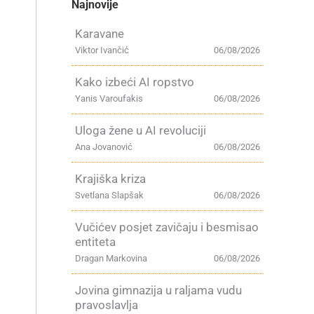
Najnovije
Karavane
Viktor Ivančić
06/08/2026
Kako izbeći AI ropstvo
Yanis Varoufakis
06/08/2026
Uloga žene u AI revoluciji
Ana Jovanović
06/08/2026
Krajiška kriza
Svetlana Slapšak
06/08/2026
Vučićev posjet zavičaju i besmisao
entiteta
Dragan Markovina
06/08/2026
Jovina gimnazija u raljama vudu
pravoslavlja