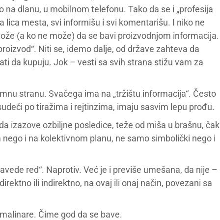
o na dlanu, u mobilnom telefonu. Tako da se i „profesija
a lica mesta, svi informišu i svi komentarišu. I niko ne
može (a ko ne može) da se bavi proizvodnjom informacija.
proizvod“. Niti se, idemo dalje, od države zahteva da
ti da kupuju. Jok – vesti sa svih strana stižu vam za
tamnu stranu. Svačega ima na „tržištu informacija“. Često
sudeći po tiražima i rejtinzima, imaju sasvim lepu prođu.
a izazove ozbiljne posledice, teže od miša u brašnu, čak
nego i na kolektivnom planu, ne samo simbolički nego i
avede red“. Naprotiv. Već je i previše umešana, da nije –
u direktno ili indirektno, na ovaj ili onaj način, povezani sa
a malinare. Čime god da se bave.