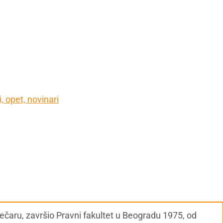
i, opet, novinari
ječaru, završio Pravni fakultet u Beogradu 1975, od