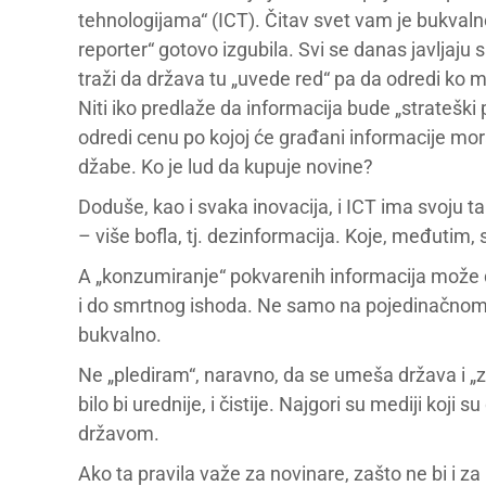
tehnologijama“ (ICT). Čitav svet vam je bukvaln
reporter“ gotovo izgubila. Svi se danas javljaju s
traži da država tu „uvede red“ pa da odredi ko 
Niti iko predlaže da informacija bude „strateški 
odredi cenu po kojoj će građani informacije mora
džabe. Ko je lud da kupuje novine?
Doduše, kao i svaka inovacija, i ICT ima svoju 
– više bofla, tj. dezinformacija. Koje, međutim, 
A „konzumiranje“ pokvarenih informacija može d
i do smrtnog ishoda. Ne samo na pojedinačnom 
bukvalno.
Ne „plediram“, naravno, da se umeša država i „z
bilo bi urednije, i čistije. Najgori su mediji koji s
državom.
Ako ta pravila važe za novinare, zašto ne bi i z