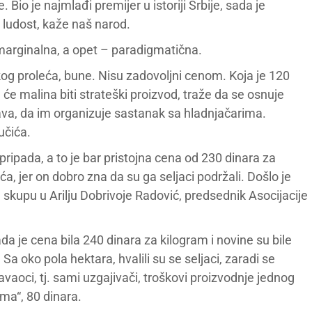
Bio je najmlađi premijer u istoriji Srbije, sada je
 ludost, kaže naš narod.
 marginalna, a opet – paradigmatična.
akog proleća, bune. Nisu zadovoljni cenom. Koja je 120
će malina biti strateški proizvod, traže da se osnuje
ava, da im organizuje sastanak sa hladnjačarima.
učića.
ipada, a to je bar pristojna cena od 230 dinara za
 jer on dobro zna da su ga seljaci podržali. Došlo je
skupu u Arilju Dobrivoje Radović, predsednik Asocijacije
ada je cena bila 240 dinara za kilogram i novine su bile
a oko pola hektara, hvalili su se seljaci, zaradi se
avaoci, tj. sami uzgajivači, troškovi proizvodnje jednog
a“, 80 dinara.