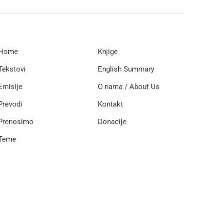
Home
Knjige
Tekstovi
English Summary
Emisije
O nama / About Us
Prevodi
Kontakt
Prenosimo
Donacije
Teme