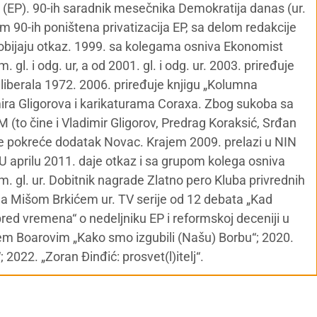
 (EP). 90-ih saradnik mesečnika Demokratija danas (ur.
m 90-ih poništena privatizacija EP, sa delom redakcije
dobijaju otkaz. 1999. sa kolegama osniva Ekonomist
 gl. i odg. ur, a od 2001. gl. i odg. ur. 2003. priređuje
 liberala 1972. 2006. priređuje knjigu „Kolumna
ra Gligorova i karikaturama Coraxa. Zbog sukoba sa
to čine i Vladimir Gligorov, Predrag Koraksić, Srđan
gde pokreće dodatak Novac. Krajem 2009. prelazi u NIN
 aprilu 2011. daje otkaz i sa grupom kolega osniva
m. gl. ur. Dobitnik nagrade Zlatno pero Kluba privrednih
Sa Mišom Brkićem ur. TV serije od 12 debata „Kad
pred vremena“ o nedeljniku EP i reformskoj deceniji u
jem Boarovim „Kako smo izgubili (Našu) Borbu“; 2020.
2022. „Zoran Đinđić: prosvet(l)itelj“.