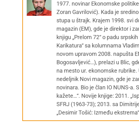
1977. novinar Ekonomske politike
Zoran Gavrilović). Kada je sredino
stupa u štrajk. Krajem 1998. svi 
magazin (EM), gde je direktor i zam.
knjigu „Prelom 72“ o padu srpskih
Karikatura“ sa kolumnama Vladimi
novom upravom 2008. napušta EM (
Bogosavljević…), prelazi u Blic, 
na mesto ur. ekonomske rubrike. U
nedeljnik Novi magazin, gde je za
novinara. Bio je član IO NUNS-a. 
kažete…“. Novije knjige: 2011. „Is
SFRJ (1963-73); 2013. sa Dimitri
„Desimir Tošić: Između ekstrema“; 