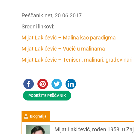
Peščanik.net, 20.06.2017.
Srodni linkovi:
Mijat Lakićević – Malina kao paradigma
Mijat Lakićević – Vučić u malinama
Mijat Lakićević – Teniseri, malinari, građevinari 
PODRŽITE PEŠČANIK
Biografija
Mijat Lakićević, rođen 1953. u Za