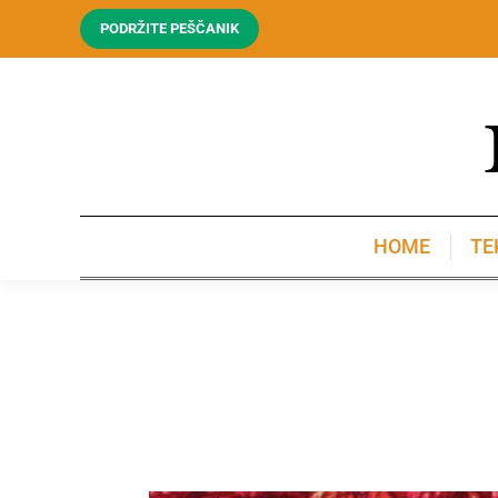
PODRŽITE PEŠČANIK
HOME
TE
HOME
TE