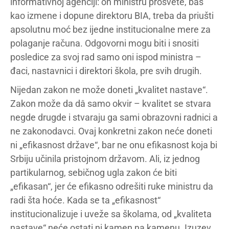
informativnoj agenciji: on ministru prosvete, baš
kao izmene i dopune direktoru BIA, treba da priušti
apsolutnu moć bez ijedne institucionalne mere za
polaganje računa. Odgovorni mogu biti i snositi
posledice za svoj rad samo oni ispod ministra –
đaci, nastavnici i direktori škola, pre svih drugih.
Nijedan zakon ne može doneti „kvalitet nastave“.
Zakon može da dâ samo okvir – kvalitet se stvara
negde drugde i stvaraju ga sami obrazovni radnici a
ne zakonodavci. Ovaj konkretni zakon neće doneti
ni „efikasnost države“, bar ne onu efikasnost koja bi
Srbiju učinila pristojnom državom. Ali, iz jednog
partikularnog, sebičnog ugla zakon će biti
„efikasan“, jer će efikasno odrešiti ruke ministru da
radi šta hoće. Kada se ta „efikasnost“
institucionalizuje i uveže sa školama, od „kvaliteta
nastave“ neće ostati ni kamen na kamenu. Izuzev