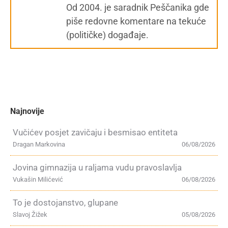
Od 2004. je saradnik Peščanika gde
piše redovne komentare na tekuće
(političke) događaje.
Najnovije
Vučićev posjet zavičaju i besmisao entiteta
Dragan Markovina
06/08/2026
Jovina gimnazija u raljama vudu pravoslavlja
Vukašin Milićević
06/08/2026
To je dostojanstvo, glupane
Slavoj Žižek
05/08/2026