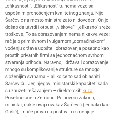
„efikasnosti“. „Efikasnost“ tu nema veze sa
uspešnim prenošenjem kvalitetnog znanja. Nije
Šarčević na mesto ministra zato ni doveden. On je
došao da utvrdi i otpusti „viškove“ i „efikasno“ sreže
troškove. To sa obrazovanjem nema nikakve veze:
reč je o primitivnom i vulgarnom „domaćinskom“
vođenju države uopšte i obrazovanja posebno kao
prostih privatnih firmi sa jednoznačnom svrhom
stvaranja prihoda. Naravno, i država i obrazovanje
mnogo su komplikovanije strukture sa mnogo
složenijim svrhama – ali ko će to sad objasniti
Šarčeviću. Jer, njegovi ministarski kapaciteti sada
su zauzeti rešavanjem – direktorskih
kriza
.
Posebno one u Zemunu. Po novom zakonu,
ministar, dakle ovaj i ovakav Šarčević (jednako kao
Gašić), imaće pravo da postavlja i smenjuje