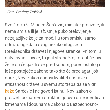
Foto: Predrag Trokicić
Sve što kaže Mladen Šarčević, ministar prosvete, ili
nema smisla ili je laž. On je puko otelovljenje
nezajažljive želje za moć. I u tom smislu, samo
odraz u ogledalu svog nezakonitog šefa
(predsednika države) i njegove stranke. Pri tom, u
ostvarivanju svoje, to jest stranačke, to jest šefove
želje on će gaziti sve pred sobom, pored ostalog i
loše postojeće zakone tako što će predlagati još
gore. „Novi zakon donosi kvalitet nastave i
efikasnost države u svemu što treba da se vidi“ –
kaže
Šarčević i ne govori istinu. Novi zakon o
prosveti po nameri i strukturi gotovo da je identičan
izmenama i dopunama Zakona o Bezbednosno-