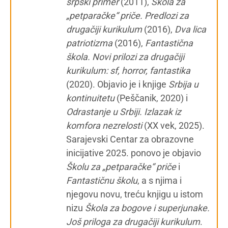
srpski primer
(2011),
Škola za
„petparačke“ priče. Predlozi za
drugačiji kurikulum
(2016),
Dva lica
patriotizma
(2016),
Fantastična
škola. Novi prilozi za drugačiji
kurikulum: sf, horror, fantastika
(2020). Objavio je i knjige
Srbija u
kontinuitetu
(Peščanik, 2020) i
Odrastanje u Srbiji. Izlazak iz
komfora nezrelosti
(XX vek, 2025).
Sarajevski Centar za obrazovne
inicijative 2025. ponovo je objavio
Školu za „petparačke“ priče
i
Fantastičnu školu
, a s njima i
njegovu novu, treću knjigu u istom
nizu
Škola za bogove i superjunake.
Još priloga za drugačiji kurikulum
.