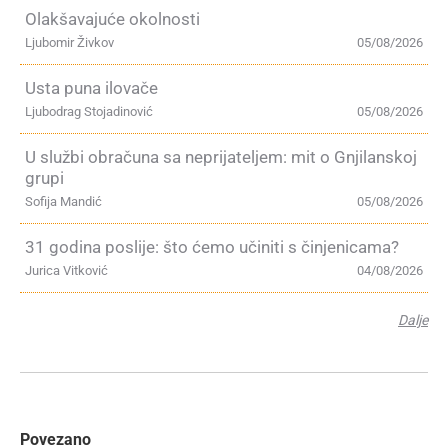
Olakšavajuće okolnosti
Ljubomir Živkov
05/08/2026
Usta puna ilovače
Ljubodrag Stojadinović
05/08/2026
U službi obračuna sa neprijateljem: mit o Gnjilanskoj
grupi
Sofija Mandić
05/08/2026
31 godina poslije: što ćemo učiniti s činjenicama?
Jurica Vitković
04/08/2026
Dalje
Povezano