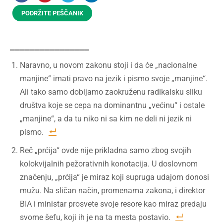
PODRŽITE PEŠČANIK
________________
Naravno, u novom zakonu stoji i da će „nacionalne
manjine“ imati pravo na jezik i pismo svoje „manjine“.
Ali tako samo dobijamo zaokruženu radikalsku sliku
društva koje se cepa na dominantnu „većinu“ i ostale
„manjine“, a da tu niko ni sa kim ne deli ni jezik ni
pismo.
Reč „prćija“ ovde nije prikladna samo zbog svojih
kolokvijalnih pežorativnih konotacija. U doslovnom
značenju, „prćija“ je miraz koji supruga udajom donosi
mužu. Na sličan način, promenama zakona, i direktor
BIA i ministar prosvete svoje resore kao miraz predaju
svome šefu, koji ih je na ta mesta postavio.