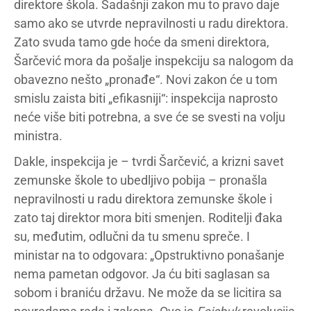
direktore škola. Sadašnji zakon mu to pravo daje
samo ako se utvrde nepravilnosti u radu direktora.
Zato svuda tamo gde hoće da smeni direktora,
Šarčević mora da pošalje inspekciju sa nalogom da
obavezno nešto „pronađe“. Novi zakon će u tom
smislu zaista biti „efikasniji“: inspekcija naprosto
neće više biti potrebna, a sve će se svesti na volju
ministra.
Dakle, inspekcija je – tvrdi Šarčević, a krizni savet
zemunske škole to ubedljivo pobija – pronašla
nepravilnosti u radu direktora zemunske škole i
zato taj direktor mora biti smenjen. Roditelji đaka
su, međutim, odlučni da tu smenu spreče. I
ministar na to odgovara: „Opstruktivno ponašanje
nema pametan odgovor. Ja ću biti saglasan sa
sobom i braniću državu. Ne može da se licitira sa