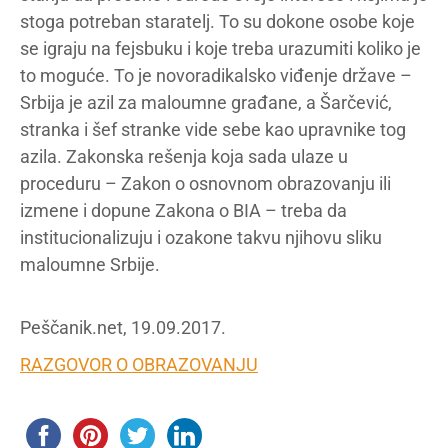
stoga potreban staratelj. To su dokone osobe koje
se igraju na fejsbuku i koje treba urazumiti koliko je
to moguće. To je novoradikalsko viđenje države –
Srbija je azil za maloumne građane, a Šarčević,
stranka i šef stranke vide sebe kao upravnike tog
azila. Zakonska rešenja koja sada ulaze u
proceduru – Zakon o osnovnom obrazovanju ili
izmene i dopune Zakona o BIA – treba da
institucionalizuju i ozakone takvu njihovu sliku
maloumne Srbije.
Peščanik.net, 19.09.2017.
RAZGOVOR O OBRAZOVANJU