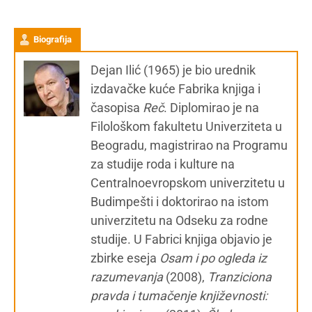
Biografija
Dejan Ilić (1965) je bio urednik
izdavačke kuće Fabrika knjiga i
časopisa
Reč
. Diplomirao je na
Filološkom fakultetu Univerziteta u
Beogradu, magistrirao na Programu
za studije roda i kulture na
Centralnoevropskom univerzitetu u
Budimpešti i doktorirao na istom
univerzitetu na Odseku za rodne
studije. U Fabrici knjiga objavio je
zbirke eseja
Osam i po ogleda iz
razumevanja
(2008),
Tranziciona
pravda i tumačenje književnosti: