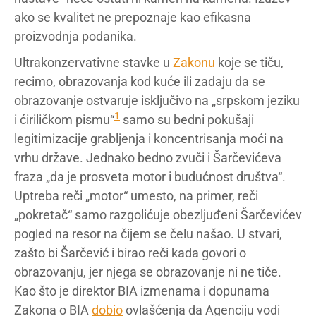
ako se kvalitet ne prepoznaje kao efikasna
proizvodnja podanika.
Ultrakonzervativne stavke u
Zakonu
koje se tiču,
recimo, obrazovanja kod kuće ili zadaju da se
obrazovanje ostvaruje isključivo na „srpskom jeziku
1
i ćiriličkom pismu“
samo su bedni pokušaji
legitimizacije grabljenja i koncentrisanja moći na
vrhu države. Jednako bedno zvuči i Šarčevićeva
fraza „da je prosveta motor i budućnost društva“.
Uptreba reči „motor“ umesto, na primer, reči
„pokretač“ samo razgolićuje obezljuđeni Šarčevićev
pogled na resor na čijem se čelu našao. U stvari,
zašto bi Šarčević i birao reči kada govori o
obrazovanju, jer njega se obrazovanje ni ne tiče.
Kao što je direktor BIA izmenama i dopunama
Zakona o BIA
dobio
ovlašćenja da Agenciju vodi