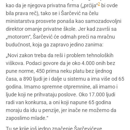
2
kao da je njegova privatna firma („prćija“
bi ovde
bila prava reč), tako se i Šarčević na čelu
ministarstva prosvete ponaša kao samozadovoljni
direktor omanje privatne škole. Jer kad završi sa
„motorom“, Šarčević će odmah preći na mračnu
budućnost, koja ga zapravo jedino zanima:
„Novi zakon treba da reši i problem tehnoloških
viškova. Podaci govore da je oko 4.000 onih bez
pune norme, 450 prima neku platu bez ijednog
časa, a 890 ljudi je i dalje u sistemu a ima više od 65
godina. Imamo spremne otpremnine, ali imamo i
ljude koji ne prihvataju poslove. Oko 17.000 ljudi
radi van konkursa, a oni koji napune 65 godina
moraju da idu u penzije, jer inače ne možemo da
zaposlimo mlade.“
Tu se krije još jedno značenje Šarčevićeve