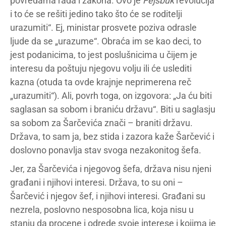
povredama rada i zakona. Ovo je
Fejsbuk
revolucija
i to će se rešiti jedino tako što će se roditelji
urazumiti“. Ej, ministar prosvete poziva odrasle
ljude da se „urazume“. Obraća im se kao deci, to
jest podanicima, to jest poslušnicima u čijem je
interesu da poštuju njegovu volju ili će uslediti
kazna (otuda ta ovde krajnje neprimerena reč
„urazumiti“). Ali, povrh toga, on izgovora: „Ja ću biti
saglasan sa sobom i braniću državu“. Biti u saglasju
sa sobom za Šarčevića znači – braniti državu.
Država, to sam ja, bez stida i zazora kaže Šarčević i
doslovno ponavlja stav svoga nezakonitog šefa.
Jer, za Šarčevića i njegovog šefa, država nisu njeni
građani i njihovi interesi. Država, to su oni –
Šarčević i njegov šef, i njihovi interesi. Građani su
nezrela, poslovno nesposobna lica, koja nisu u
stanju da procene i odrede svoje interese i kojima je