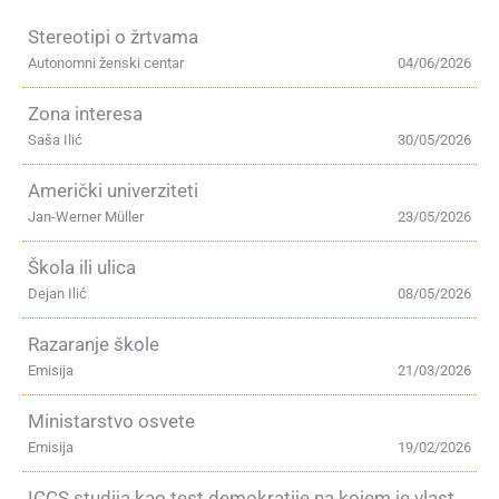
Stereotipi o žrtvama
Autonomni ženski centar
04/06/2026
Zona interesa
Saša Ilić
30/05/2026
Američki univerziteti
Jan-Werner Müller
23/05/2026
Škola ili ulica
Dejan Ilić
08/05/2026
Razaranje škole
Emisija
21/03/2026
Ministarstvo osvete
Emisija
19/02/2026
ICCS studija kao test demokratije na kojem je vlast