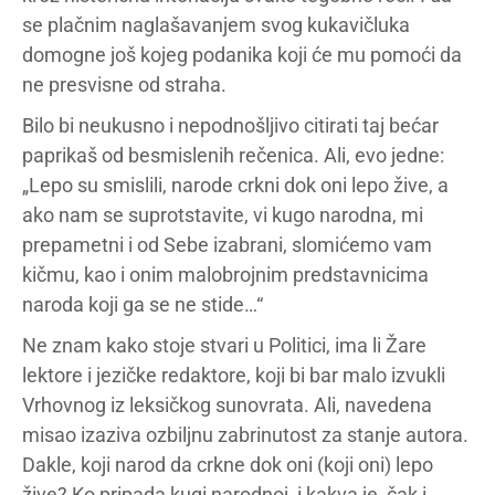
se plačnim naglašavanjem svog kukavičluka
domogne još kojeg podanika koji će mu pomoći da
ne presvisne od straha.
Bilo bi neukusno i nepodnošljivo citirati taj bećar
paprikaš od besmislenih rečenica. Ali, evo jedne:
„Lepo su smislili, narode crkni dok oni lepo žive, a
ako nam se suprotstavite, vi kugo narodna, mi
prepametni i od Sebe izabrani, slomićemo vam
kičmu, kao i onim malobrojnim predstavnicima
naroda koji ga se ne stide…“
Ne znam kako stoje stvari u Politici, ima li Žare
lektore i jezičke redaktore, koji bi bar malo izvukli
Vrhovnog iz leksičkog sunovrata. Ali, navedena
misao izaziva ozbiljnu zabrinutost za stanje autora.
Dakle, koji narod da crkne dok oni (koji oni) lepo
žive? Ko pripada kugi narodnoj, i kakva je, čak i