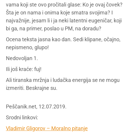
vama koji ste ovo pročitali glase: Ko je ovaj čovek?
Šta je on nama i onima koje smatra svojima? I
najvažnije, jesam li i ja neki latentni eugeničar, koji
bi ga, na primer, poslao u PM, na doradu?
Ocena teksta jasna kao dan. Sedi klipane, očajno,
nepismeno, glupo!
Nedovoljan 1.
Ili još kraće: fuj!
Ali tiranska mržnja i ludačka energija se ne mogu
izmeriti. Beskrajne su.
Peščanik.net, 12.07.2019.
Srodni linkovi:
Vladimir Gligorov – Moralno pitanje