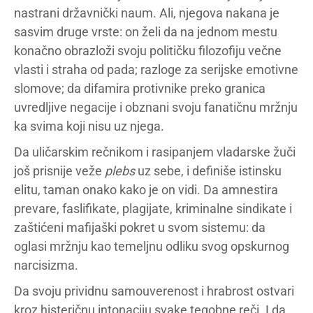
nastrani državnički naum. Ali, njegova nakana je
sasvim druge vrste: on želi da na jednom mestu
konačno obrazloži svoju političku filozofiju večne
vlasti i straha od pada; razloge za serijske emotivne
slomove; da difamira protivnike preko granica
uvredljive negacije i obznani svoju fanatičnu mržnju
ka svima koji nisu uz njega.
Da uličarskim rečnikom i rasipanjem vladarske žuči
još prisnije veže
plebs
uz sebe, i definiše istinsku
elitu, taman onako kako je on vidi. Da amnestira
prevare, faslifikate, plagijate, kriminalne sindikate i
zaštićeni mafijaški pokret u svom sistemu: da
oglasi mržnju kao temeljnu odliku svog opskurnog
narcisizma.
Da svoju prividnu samouverenost i hrabrost ostvari
kroz histeričnu intonaciju svake tegobne reči. I da