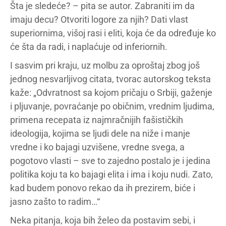
Šta je sledeće? – pita se autor. Zabraniti im da
imaju decu? Otvoriti logore za njih? Dati vlast
superiornima, višoj rasi i eliti, koja će da određuje ko
će šta da radi, i naplaćuje od inferiornih.
I sasvim pri kraju, uz molbu za oproštaj zbog još
jednog nesvarljivog citata, tvorac autorskog teksta
kaže: „Odvratnost sa kojom pričaju o Srbiji, gaženje
i pljuvanje, povraćanje po običnim, vrednim ljudima,
primena recepata iz najmračnijih fašističkih
ideologija, kojima se ljudi dele na niže i manje
vredne i ko bajagi uzvišene, vredne svega, a
pogotovo vlasti – sve to zajedno postalo je i jedina
politika koju ta ko bajagi elita i ima i koju nudi. Zato,
kad budem ponovo rekao da ih prezirem, biće i
jasno zašto to radim…“
Neka pitanja, koja bih želeo da postavim sebi, i