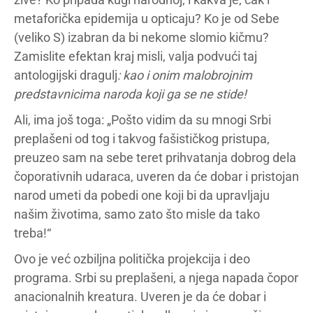
metaforička epidemija u opticaju? Ko je od Sebe
(veliko S) izabran da bi nekome slomio kičmu?
Zamislite efektan kraj misli, valja podvući taj
antologijski dragulj
: kao i onim malobrojnim
predstavnicima naroda koji ga se ne stide!
Ali, ima još toga: „Pošto vidim da su mnogi Srbi
preplašeni od tog i takvog fašističkog pristupa,
preuzeo sam na sebe teret prihvatanja dobrog dela
čoporativnih udaraca, uveren da će dobar i pristojan
narod umeti da pobedi one koji bi da upravljaju
našim životima, samo zato što misle da tako
treba!“
Ovo je već ozbiljna politička projekcija i deo
programa. Srbi su preplašeni, a njega napada čopor
anacionalnih kreatura. Uveren je da će dobar i