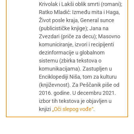
Krivolak i Lakši oblik smrti (romani);
Ratko Mladić: Između mita i Haga,
Život posle kraja, General sunce
(publicističke knjige); Jana na
Zvezdari (priče za decu); Masovno
komuniciranje, izvori i recipijenti
dezinformacije u globalnom
sistemu (zbirka tekstova o
komunikacijama). Zastupljen u
Enciklopediji Niša, tom za kulturu
(književnost). Za Peščanik piše od
2016. godine. U decembru 2021.
izbor tih tekstova je objavljen u
knjizi
„Oči slepog vođe“
.