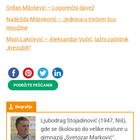
Srđan Milošević – Logoreični davež
Nadežda Milenković – Jednina u trećem licu
množine
Mijat Lakićević – Aleksandar Vučić, lažni zaštitnik
„krezubih“
PODRŽITE PEŠČANIK
Biografija
Ljubodrag Stojadinović (1947, Niš),
gde se školovao do velike mature u
gimnaziji „Svetozar Marković“.