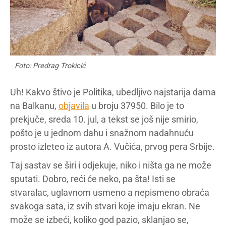
Foto: Predrag Trokicić
Uh! Kakvo štivo je Politika, ubedljivo najstarija dama
na Balkanu,
objavila
u broju 37950. Bilo je to
prekjuče, sreda 10. jul, a tekst se još nije smirio,
pošto je u jednom dahu i snažnom nadahnuću
prosto izleteo iz autora A. Vučića, prvog pera Srbije.
Taj sastav se širi i odjekuje, niko i ništa ga ne može
sputati. Dobro, reći će neko, pa šta! Isti se
stvaralac, uglavnom usmeno a nepismeno obraća
svakoga sata, iz svih stvari koje imaju ekran. Ne
može se izbeći, koliko god pazio, sklanjao se,