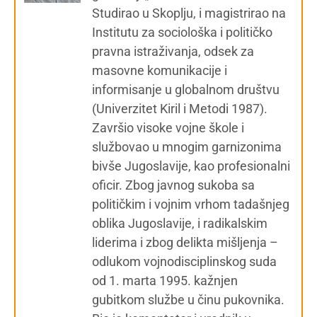
Studirao u Skoplju, i magistrirao na
Institutu za sociološka i političko
pravna istraživanja, odsek za
masovne komunikacije i
informisanje u globalnom društvu
(Univerzitet Kiril i Metodi 1987).
Završio visoke vojne škole i
službovao u mnogim garnizonima
bivše Jugoslavije, kao profesionalni
oficir. Zbog javnog sukoba sa
političkim i vojnim vrhom tadašnjeg
oblika Jugoslavije, i radikalskim
liderima i zbog delikta mišljenja –
odlukom vojnodisciplinskog suda
od 1. marta 1995. kažnjen
gubitkom službe u činu pukovnika.