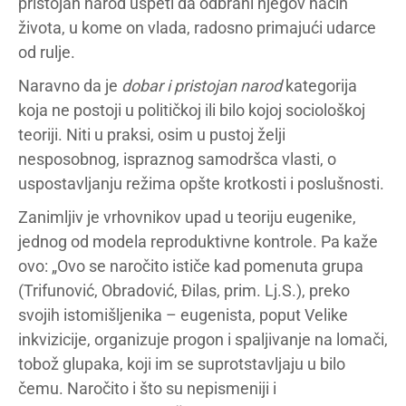
pristojan narod uspeti da odbrani njegov način
života, u kome on vlada, radosno primajući udarce
od rulje.
Naravno da je
dobar i pristojan narod
kategorija
koja ne postoji u političkoj ili bilo kojoj sociološkoj
teoriji. Niti u praksi, osim u pustoj želji
nesposobnog, ispraznog samodršca vlasti, o
uspostavljanju režima opšte krotkosti i poslušnosti.
Zanimljiv je vrhovnikov upad u teoriju eugenike,
jednog od modela reproduktivne kontrole. Pa kaže
ovo: „Ovo se naročito ističe kad pomenuta grupa
(Trifunović, Obradović, Đilas, prim. Lj.S.), preko
svojih istomišljenika – eugenista, poput Velike
inkvizicije, organizuje progon i spaljivanje na lomači,
tobož glupaka, koji im se suprotstavljaju u bilo
čemu. Naročito i što su nepismeniji i