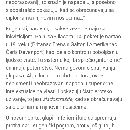
neobrazovaniji, to snažnije napadaju, a posebno
sladostrašće pokazuju, kad se obračunavaju sa
diplomama i njihovim nosiocima…“
Eugenisti, naravno, nikakve veze nemaju sa
inkvizicijom. Pa ni sa Đilasom. Taj pokret je nastao
u 19. veku (Britanac Frensis Galton i Amerikanac
Čarls Devenport) kao ideja o kontroli i poboljšanju
ljudske vrste. I u sistemu koji bi sprečio „inferiorne“
da imaju potomstvo. Nema govora o spaljivanju
glupaka. Ali, u lucidnom obrtu autora, ovde
nepismeni i neobrazovani napadaju superiorne
intelektualce na vlasti, i pokazuju čisto erotsko
uživanje, to jest
sladostrašće
, kad se obračunavaju
sa diplomama i njihovim nosiocima.
U novom obrtu, glupi i inferiorni kao da spremaju
protivudar i eugenički pogrom, protiv još glupljih.