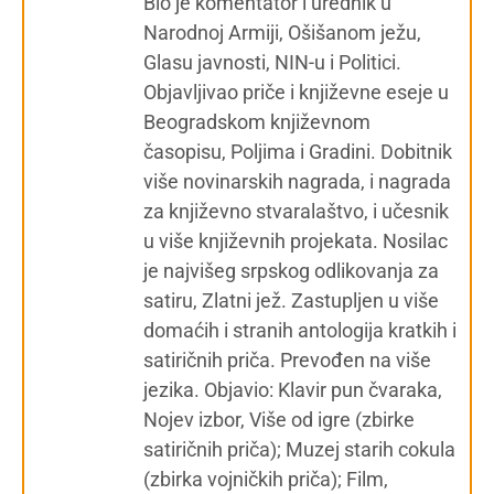
Bio je komentator i urednik u
Narodnoj Armiji, Ošišanom ježu,
Glasu javnosti, NIN-u i Politici.
Objavljivao priče i književne eseje u
Beogradskom književnom
časopisu, Poljima i Gradini. Dobitnik
više novinarskih nagrada, i nagrada
za književno stvaralaštvo, i učesnik
u više književnih projekata. Nosilac
je najvišeg srpskog odlikovanja za
satiru, Zlatni jež. Zastupljen u više
domaćih i stranih antologija kratkih i
satiričnih priča. Prevođen na više
jezika. Objavio: Klavir pun čvaraka,
Nojev izbor, Više od igre (zbirke
satiričnih priča); Muzej starih cokula
(zbirka vojničkih priča); Film,