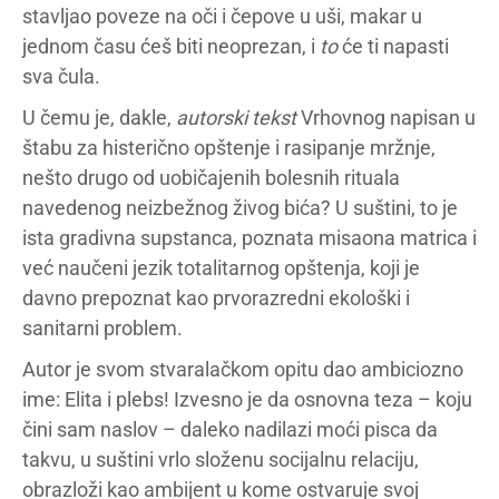
stavljao poveze na oči i čepove u uši, makar u
jednom času ćeš biti neoprezan, i
to
će ti napasti
sva čula.
U čemu je, dakle,
autorski tekst
Vrhovnog napisan u
štabu za histerično opštenje i rasipanje mržnje,
nešto drugo od uobičajenih bolesnih rituala
navedenog neizbežnog živog bića? U suštini, to je
ista gradivna supstanca, poznata misaona matrica i
već naučeni jezik totalitarnog opštenja, koji je
davno prepoznat kao prvorazredni ekološki i
sanitarni problem.
Autor je svom stvaralačkom opitu dao ambiciozno
ime: Elita i plebs! Izvesno je da osnovna teza – koju
čini sam naslov – daleko nadilazi moći pisca da
takvu, u suštini vrlo složenu socijalnu relaciju,
obrazloži kao ambijent u kome ostvaruje svoj