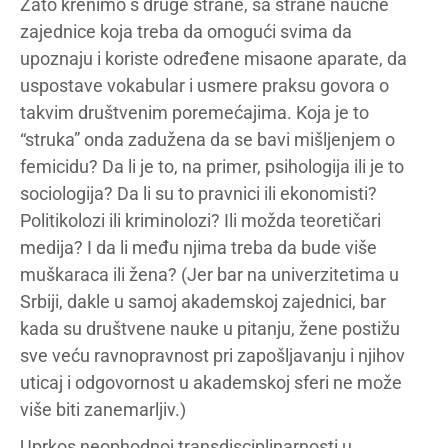
Zato krenimo s druge strane, sa strane naučne
zajednice koja treba da omogući svima da
upoznaju i koriste određene misaone aparate, da
uspostave vokabular i usmere praksu govora o
takvim društvenim poremećajima. Koja je to
“struka” onda zadužena da se bavi mišljenjem o
femicidu? Da li je to, na primer, psihologija ili je to
sociologija? Da li su to pravnici ili ekonomisti?
Politikolozi ili kriminolozi? Ili možda teoretičari
medija? I da li među njima treba da bude više
muškaraca ili žena? (Jer bar na univerzitetima u
Srbiji, dakle u samoj akademskoj zajednici, bar
kada su društvene nauke u pitanju, žene postižu
sve veću ravnopravnost pri zapošljavanju i njihov
uticaj i odgovornost u akademskoj sferi ne može
više biti zanemarljiv.)
Uprkos neophodnoj transdisciplinarnosti u