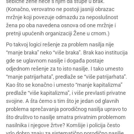
sebične žene neće s njim da stupe u brak.
(Konačno, verovatno ne postoji jasniji obrazac
mržnje koji povezuje odmazdu za neposlušnost
žena po oba navedena osnova od one mržnje i
pretnji upućenih organizaciji Žene u crnom.)
Po takvoj logici rešenje za problem nasilja nije
“manje braka” neko “više braka”. Brak kao institucija
gde se uglavnom nasilje i događa postaje
odjednom rešenje za to isto nasilje. I tako umesto
“manje patrijarhata”, predlaže se “više patrijarhata”.
Kao što se konačno i umesto “manje kapitalizma”
predlaže “više kapitalizma”, i više prevlasti privatne
svojine. A šta ćemo s tim što je jedan od glavnih
problema sprečavanja porodičnog nasilja upravo to
što društvo to nasilje smatra privatnim problemom
nasilnika i njegove žrtve? Komšije i policija često
vrlo dobro znaju za sistematično porodično nasilje,