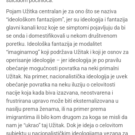
suicidom počinioca.
Pojam Užitka centralan je za ono što se naziva
“ideološkom fantazijom”, jer su ideologija i fantazija
glavni kanali kroz koje se simptomi pojavljuju da bi
se onda i domestifikovali u nekom društvenom
poretku. Ideološka fantazija je modalitet
“imaginarnog” koji podržava Užitak i koji je osnov za
operisanje ideologije – jer ideologija je po pravilu
obećanje mogućnosti povratka na neki primalni
Užitak. Na primer, nacionalistička ideologija je uvek
obećanje povratka na neku iluziju o celovitosti
nacije koja kada biva izazvana, neostvarena i
frustrirana upravo može biti eksternalizovana u
nasilju prema ženama, ili na primer prema
imigrantima ili bilo kom drugom za koga se misli da
nam je “ukrao” taj Užitak. Dok je ideja o celovitom
subjektu u nacionalističkim ideologijama vezana za