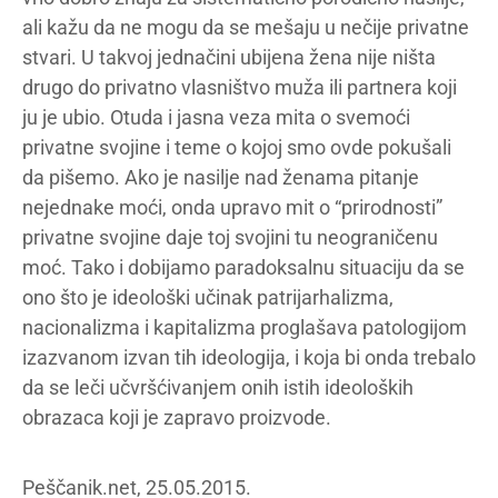
ali kažu da ne mogu da se mešaju u nečije privatne
stvari. U takvoj jednačini ubijena žena nije ništa
drugo do privatno vlasništvo muža ili partnera koji
ju je ubio. Otuda i jasna veza mita o svemoći
privatne svojine i teme o kojoj smo ovde pokušali
da pišemo. Ako je nasilje nad ženama pitanje
nejednake moći, onda upravo mit o “prirodnosti”
privatne svojine daje toj svojini tu neograničenu
moć. Tako i dobijamo paradoksalnu situaciju da se
ono što je ideološki učinak patrijarhalizma,
nacionalizma i kapitalizma proglašava patologijom
izazvanom izvan tih ideologija, i koja bi onda trebalo
da se leči učvršćivanjem onih istih ideoloških
obrazaca koji je zapravo proizvode.
Peščanik.net, 25.05.2015.