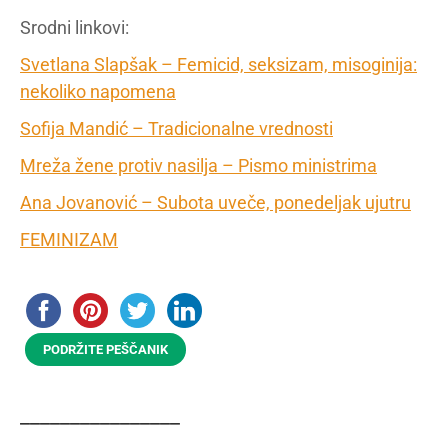
Srodni linkovi:
Svetlana Slapšak – Femicid, seksizam, misoginija:
nekoliko napomena
Sofija Mandić – Tradicionalne vrednosti
Mreža žene protiv nasilja – Pismo ministrima
Ana Jovanović – Subota uveče, ponedeljak ujutru
FEMINIZAM
PODRŽITE PEŠČANIK
________________