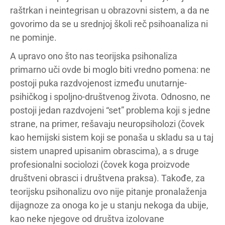
raštrkan i neintegrisan u obrazovni sistem, a da ne
govorimo da se u srednjoj školi reč psihoanaliza ni
ne pominje.
A upravo ono što nas teorijska psihonaliza
primarno uči ovde bi moglo biti vredno pomena: ne
postoji puka razdvojenost između unutarnje-
psihičkog i spoljno-društvenog života. Odnosno, ne
postoji jedan razdvojeni “set” problema koji s jedne
strane, na primer, rešavaju neuropsiholozi (čovek
kao hemijski sistem koji se ponaša u skladu sa u taj
sistem unapred upisanim obrascima), a s druge
profesionalni sociolozi (čovek koga proizvode
društveni obrasci i društvena praksa). Takođe, za
teorijsku psihonalizu ovo nije pitanje pronalaženja
dijagnoze za onoga ko je u stanju nekoga da ubije,
kao neke njegove od društva izolovane