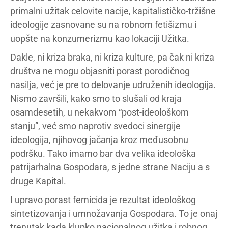
primalni užitak celovite nacije, kapitalističko-tržišne
ideologije zasnovane su na robnom fetišizmu i
uopšte na konzumerizmu kao lokaciji Užitka.
Dakle, ni kriza braka, ni kriza kulture, pa čak ni kriza
društva ne mogu objasniti porast porodičnog
nasilja, već je pre to delovanje udruženih ideologija.
Nismo završili, kako smo to slušali od kraja
osamdesetih, u nekakvom “post-ideološkom
stanju”, već smo naprotiv svedoci sinergije
ideologija, njihovog jačanja kroz međusobnu
podršku. Tako imamo bar dva velika ideološka
patrijarhalna Gospodara, s jedne strane Naciju a s
druge Kapital.
I upravo porast femicida je rezultat ideološkog
sintetizovanja i umnožavanja Gospodara. To je onaj
trenutak kada klupko nacionalnog užitka i robnog