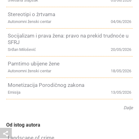
Svetlana Slapšak
05/06/2026
Stereotipi o žrtvama
Autonomni ženski centar
04/06/2026
Socijalizam i prava žena: pravo na prekid trudnoće u
SFRJ
Srđan Milošević
20/05/2026
Pamtimo ubijene žene
Autonomni ženski centar
18/05/2026
Monetizacija Porodičnog zakona
Emisija
13/05/2026
Dalje
Od istog autora
Landscape of crime