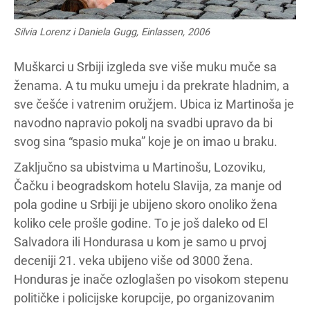
Silvia Lorenz i Daniela Gugg, Einlassen, 2006
Muškarci u Srbiji izgleda sve više muku muče sa
ženama. A tu muku umeju i da prekrate hladnim, a
sve češće i vatrenim oružjem. Ubica iz Martinoša je
navodno napravio pokolj na svadbi upravo da bi
svog sina “spasio muka” koje je on imao u braku.
Zaključno sa ubistvima u Martinošu, Lozoviku,
Čačku i beogradskom hotelu Slavija, za manje od
pola godine u Srbiji je ubijeno skoro onoliko žena
koliko cele prošle godine. To je još daleko od El
Salvadora ili Hondurasa u kom je samo u prvoj
deceniji 21. veka ubijeno više od 3000 žena.
Honduras je inače ozloglašen po visokom stepenu
političke i policijske korupcije, po organizovanim