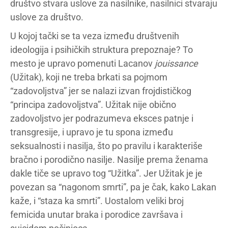
društvo stvara uslove za nasilnike, nasilnici stvaraju
uslove za društvo.
U kojoj tački se ta veza između društvenih
ideologija i psihičkih struktura prepoznaje? To
mesto je upravo pomenuti Lacanov
jouissance
(Užitak), koji ne treba brkati sa pojmom
“zadovoljstva” jer se nalazi izvan frojdističkog
“principa zadovoljstva”. Užitak nije obično
zadovoljstvo jer podrazumeva eksces patnje i
transgresije, i upravo je tu spona između
seksualnosti i nasilja, što po pravilu i karakteriše
bračno i porodično nasilje. Nasilje prema ženama
dakle tiče se upravo tog “Užitka”. Jer Užitak je je
povezan sa “nagonom smrti”, pa je čak, kako Lakan
kaže, i “staza ka smrti”. Uostalom veliki broj
femicida unutar braka i porodice završava i