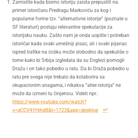
Zamislite kada bismo istoriju zaista prepustili na
primer istoričaru Predragu Markoviću za kog i
popularne forme tzv. “alternativne istorije” (poznate u
SF literaturi) postaju relevantne spekulacije za
istorijsku nauku. Zašto nam je onda uopšte i potreban
istoričar kada svaki umešniji pisac, ali i svaki pijanac
ispred trafike na ćošku može slobodno da spekuliše o
tome kako bi Srbija izgledala da su Englezi pomogli
Dražu i on tako pobedio u ratu. Da bi Draža pobedio u
ratu pre svega nije trebalo da kolaborira sa
okupacionim snagama, i nikakva “alter-istorija” ne
može da izmeni tu činjenicu. Videti npr.:
https://www.youtube.com/watch?
v=qCCV4YHihd8&t=1723&app=desktop