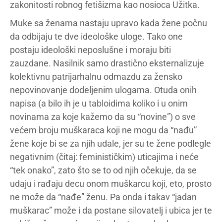
zakonitosti robnog fetišizma kao nosioca Užitka.
Muke sa ženama nastaju upravo kada žene počnu
da odbijaju te dve ideološke uloge. Tako one
postaju ideološki neposlušne i moraju biti
zauzdane. Nasilnik samo drastično eksternalizuje
kolektivnu patrijarhalnu odmazdu za žensko
nepovinovanje dodeljenim ulogama. Otuda onih
napisa (a bilo ih je u tabloidima koliko i u onim
novinama za koje kažemo da su “novine”) o sve
većem broju muškaraca koji ne mogu da “nađu”
žene koje bi se za njih udale, jer su te žene podlegle
negativnim (čitaj: feminističkim) uticajima i neće
“tek onako”, zato što se to od njih očekuje, da se
udaju i rađaju decu onom muškarcu koji, eto, prosto
ne može da “nađe” ženu. Pa onda i takav “jadan
muškarac” može i da postane silovatelj i ubica jer te