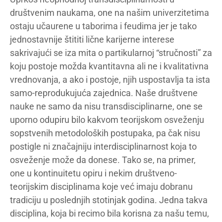
društvenim naukama, one na našim univerzitetima
ostaju učaurene u taborima i feudima jer je tako
jednostavnije štititi lične karijerne interese
sakrivajući se iza mita o partikularnoj “stručnosti” za
koju postoje možda kvantitavna ali ne i kvalitativna
vrednovanja, a ako i postoje, njih uspostavlja ta ista
samo-reprodukujuća zajednica. Naše društvene
nauke ne samo da nisu transdisciplinarne, one se
uporno odupiru bilo kakvom teorijskom osveženju
sopstvenih metodoloških postupaka, pa čak nisu
postigle ni značajniju interdisciplinarnost koja to
osveženje može da donese. Tako se, na primer,
one u kontinuitetu opiru i nekim društveno-
teorijskim disciplinama koje već imaju dobranu
tradiciju u poslednjih stotinjak godina. Jedna takva
disciplina, koja bi recimo bila korisna za našu temu,