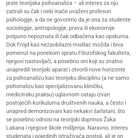
jeste teorijska psihoanaliza – ali interes za nju
zatirali su čak i neki inače uvaženi profesori
psihologije, a da ne govorimo da je ona za studente
sociologije, antropologije, prava ili ekonomije
potpuno nepoznata ili čak odbačena kao opskurna.
Dok Frojd kao nezaobilazni mislilac možda i biva
pomenut na ponekom spratu Filozofskog fakulteta,
njegovi nastavljači, a posebno oni koji su znatno
unapredili teorijski aparat i otvorili nove horizonte
za psihoanalizu kao teorijsku disciplinu (a ne samo
psihonalizu kao specijalizovanu kliničku,
medicinsku praksu) uglavnom ostaju izvan
postojećih kurikuluma društvenih nauka, a često i
unapred demonizovani kao nekakvi šarlatani, što
se posebno odnosi na teorijski doprinos Žaka
Lakana i njegove škole mišljenja. Naravno, interes
studenata i pojedinih istraživača postoji, ali je on