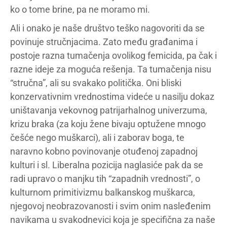
ko o tome brine, pa ne moramo mi.
Ali i onako je naše društvo teško nagovoriti da se
povinuje stručnjacima. Zato među građanima i
postoje razna tumačenja ovolikog femicida, pa čak i
razne ideje za moguća rešenja. Ta tumačenja nisu
“stručna”, ali su svakako politička. Oni bliski
konzervativnim vrednostima videće u nasilju dokaz
uništavanja vekovnog patrijarhalnog univerzuma,
krizu braka (za koju žene bivaju optužene mnogo
češće nego muškarci), ali i zaborav boga, te
naravno kobno povinovanje otuđenoj zapadnoj
kulturi i sl. Liberalna pozicija naglasiće pak da se
radi upravo o manjku tih “zapadnih vrednosti”, o
kulturnom primitivizmu balkanskog muškarca,
njegovoj neobrazovanosti i svim onim nasleđenim
navikama u svakodnevici koja je specifična za naše