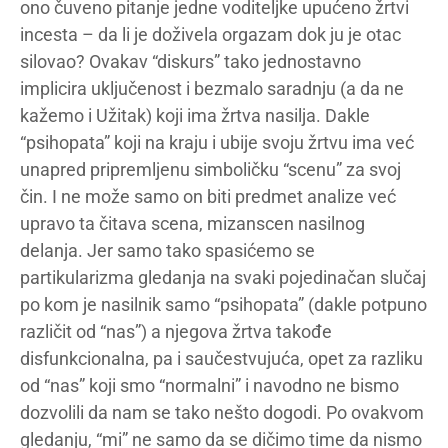
ono čuveno pitanje jedne voditeljke upućeno žrtvi
incesta – da li je doživela orgazam dok ju je otac
silovao? Ovakav “diskurs” tako jednostavno
implicira uključenost i bezmalo saradnju (a da ne
kažemo i Užitak) koji ima žrtva nasilja. Dakle
“psihopata” koji na kraju i ubije svoju žrtvu ima već
unapred pripremljenu simboličku “scenu” za svoj
čin. I ne može samo on biti predmet analize već
upravo ta čitava scena, mizanscen nasilnog
delanja. Jer samo tako spasićemo se
partikularizma gledanja na svaki pojedinačan slučaj
po kom je nasilnik samo “psihopata” (dakle potpuno
različit od “nas”) a njegova žrtva takođe
disfunkcionalna, pa i saučestvujuća, opet za razliku
od “nas” koji smo “normalni” i navodno ne bismo
dozvolili da nam se tako nešto dogodi. Po ovakvom
gledanju, “mi” ne samo da se dičimo time da nismo