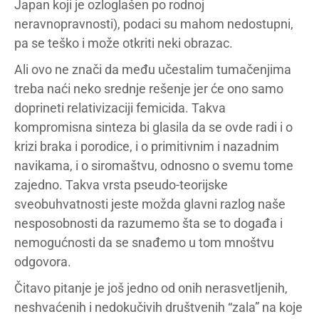
Japan koji je ozloglašen po rodnoj
neravnopravnosti), podaci su mahom nedostupni,
pa se teško i može otkriti neki obrazac.
Ali ovo ne znači da među učestalim tumačenjima
treba naći neko srednje rešenje jer će ono samo
doprineti relativizaciji femicida. Takva
kompromisna sinteza bi glasila da se ovde radi i o
krizi braka i porodice, i o primitivnim i nazadnim
navikama, i o siromaštvu, odnosno o svemu tome
zajedno. Takva vrsta pseudo-teorijske
sveobuhvatnosti jeste možda glavni razlog naše
nesposobnosti da razumemo šta se to događa i
nemogućnosti da se snađemo u tom mnoštvu
odgovora.
Čitavo pitanje je još jedno od onih nerasvetljenih,
neshvaćenih i nedokučivih društvenih “zala” na koje