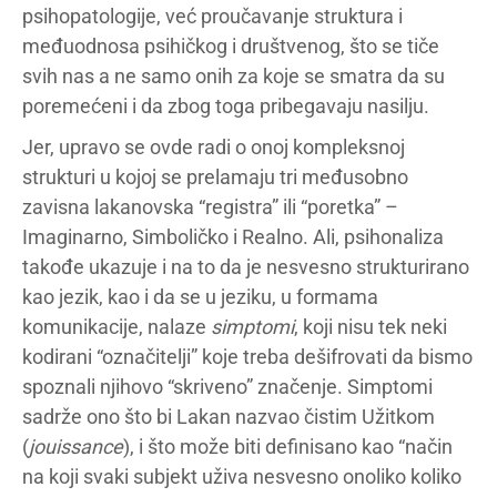
psihopatologije, već proučavanje struktura i
međuodnosa psihičkog i društvenog, što se tiče
svih nas a ne samo onih za koje se smatra da su
poremećeni i da zbog toga pribegavaju nasilju.
Jer, upravo se ovde radi o onoj kompleksnoj
strukturi u kojoj se prelamaju tri međusobno
zavisna lakanovska “registra” ili “poretka” –
Imaginarno, Simboličko i Realno. Ali, psihonaliza
takođe ukazuje i na to da je nesvesno strukturirano
kao jezik, kao i da se u jeziku, u formama
komunikacije, nalaze
simptomi
, koji nisu tek neki
kodirani “označitelji” koje treba dešifrovati da bismo
spoznali njihovo “skriveno” značenje. Simptomi
sadrže ono što bi Lakan nazvao čistim Užitkom
(
jouissance
), i što može biti definisano kao “način
na koji svaki subjekt uživa nesvesno onoliko koliko