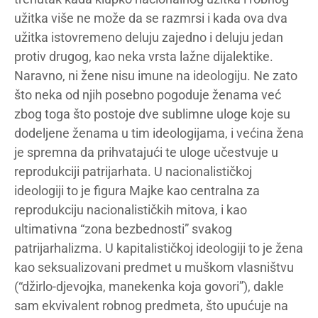
užitka više ne može da se razmrsi i kada ova dva
užitka istovremeno deluju zajedno i deluju jedan
protiv drugog, kao neka vrsta lažne dijalektike.
Naravno, ni žene nisu imune na ideologiju. Ne zato
što neka od njih posebno pogoduje ženama već
zbog toga što postoje dve sublimne uloge koje su
dodeljene ženama u tim ideologijama, i većina žena
je spremna da prihvatajući te uloge učestvuje u
reprodukciji patrijarhata. U nacionalističkoj
ideologiji to je figura Majke kao centralna za
reprodukciju nacionalističkih mitova, i kao
ultimativna “zona bezbednosti” svakog
patrijarhalizma. U kapitalističkoj ideologiji to je žena
kao seksualizovani predmet u muškom vlasništvu
(“džirlo-djevojka, manekenka koja govori”), dakle
sam ekvivalent robnog predmeta, što upućuje na