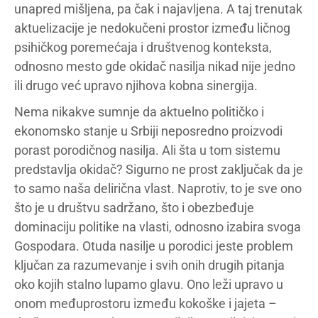
unapred mišljena, pa čak i najavljena. A taj trenutak
aktuelizacije je nedokučeni prostor između ličnog
psihičkog poremećaja i društvenog konteksta,
odnosno mesto gde okidač nasilja nikad nije jedno
ili drugo već upravo njihova kobna sinergija.
Nema nikakve sumnje da aktuelno političko i
ekonomsko stanje u Srbiji neposredno proizvodi
porast porodičnog nasilja. Ali šta u tom sistemu
predstavlja okidač? Sigurno ne prost zaključak da je
to samo naša delirična vlast. Naprotiv, to je sve ono
što je u društvu sadržano, što i obezbeđuje
dominaciju politike na vlasti, odnosno izabira svoga
Gospodara. Otuda nasilje u porodici jeste problem
ključan za razumevanje i svih onih drugih pitanja
oko kojih stalno lupamo glavu. Ono leži upravo u
onom međuprostoru između kokoške i jajeta –