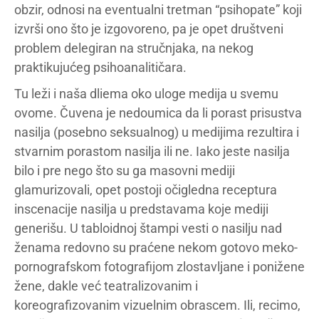
obzir, odnosi na eventualni tretman “psihopate” koji
izvrši ono što je izgovoreno, pa je opet društveni
problem delegiran na stručnjaka, na nekog
praktikujućeg psihoanalitičara.
Tu leži i naša dliema oko uloge medija u svemu
ovome. Čuvena je nedoumica da li porast prisustva
nasilja (posebno seksualnog) u medijima rezultira i
stvarnim porastom nasilja ili ne. Iako jeste nasilja
bilo i pre nego što su ga masovni mediji
glamurizovali, opet postoji očigledna receptura
inscenacije nasilja u predstavama koje mediji
generišu. U tabloidnoj štampi vesti o nasilju nad
ženama redovno su praćene nekom gotovo meko-
pornografskom fotografijom zlostavljane i ponižene
žene, dakle već teatralizovanim i
koreografizovanim vizuelnim obrascem. Ili, recimo,