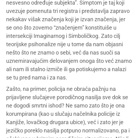
nesvesno određuje subjekta”. Simptom je taj koji
uvezuje pomenuta tri registra i predstavlja zapravo
nekakav višak značenja koji je izvan značenja, jer
se ono što zovemo “značenjem” konstituiše u
intersekciji Imaginarnog i Simboličkog. Zato cilj
teorijske psihonalize nije u tome da nam objasni
nešto što ne znamo o sebi, već da nas suoči sa
uznemiravajućim delovanjem onoga što već znamo
ali nam ili stalno izmiče ili ga potiskujemo a nalazi
se tu pred nama i za nas.
Zašto, na primer, policija ne obraća pažnju na
prijavljene slučajeve porodičnog nasilja sve dok se
ne dogodi smrtni ishod? Ne samo zato što je ona
korumpirana (kao u slučaju načelnika policije iz
Kanjiže, lovačkog drugara ubice), već i zato jer je
jezičko poreklo nasilja potpuno normalizovano, pa i