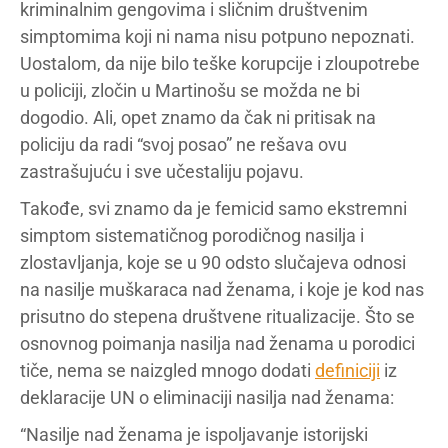
kriminalnim gengovima i sličnim društvenim
simptomima koji ni nama nisu potpuno nepoznati.
Uostalom, da nije bilo teške korupcije i zloupotrebe
u policiji, zločin u Martinošu se možda ne bi
dogodio. Ali, opet znamo da čak ni pritisak na
policiju da radi “svoj posao” ne rešava ovu
zastrašujuću i sve učestaliju pojavu.
Takođe, svi znamo da je femicid samo ekstremni
simptom sistematičnog porodičnog nasilja i
zlostavljanja, koje se u 90 odsto slučajeva odnosi
na nasilje muškaraca nad ženama, i koje je kod nas
prisutno do stepena društvene ritualizacije. Što se
osnovnog poimanja nasilja nad ženama u porodici
tiče, nema se naizgled mnogo dodati
definiciji
iz
deklaracije UN o eliminaciji nasilja nad ženama:
“Nasilje nad ženama je ispoljavanje istorijski