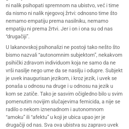
ni nalik psihopati spremnom na ubistvo, već i time
da nismo ni nalik njegovoj žrtvi: odnosno time što
nemamo empatiju prema nasilniku, nemamo
empatiju ni prema žrtvi. Jer i on i ona su od nas
“drugačiji”.
U lakanovskoj psihonalizi ne postoji tako nešto što
bismo nazvali “autonomnim subjektom”, nekakvom
psihički zdravom individuom koja ne samo da ne
vrši nasilje nego ume da se nasilju i odupre. Subjekt
je uvek inaugurisan jezikom, i kroz jezik, i uvek se
ponaša u odnosu na druge i u odnosu na jezik u
kom se zatiče. Tako je sasvim očigledno bilo u svim
pomenutim novijim slučajevima femicida, a nije se
radilo o nekom iznenadnom i autonomnom
“amoku” ili “afektu” u koji je ubica upao jer je
drugačiji od nas. Sva ova ubistva su zapravo uvek