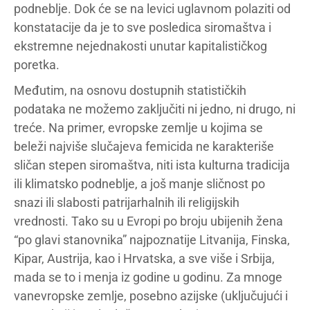
podneblje. Dok će se na levici uglavnom polaziti od
konstatacije da je to sve posledica siromaštva i
ekstremne nejednakosti unutar kapitalističkog
poretka.
Međutim, na osnovu dostupnih statističkih
podataka ne možemo zaključiti ni jedno, ni drugo, ni
treće. Na primer, evropske zemlje u kojima se
beleži najviše slučajeva femicida ne karakteriše
sličan stepen siromaštva, niti ista kulturna tradicija
ili klimatsko podneblje, a još manje sličnost po
snazi ili slabosti patrijarhalnih ili religijskih
vrednosti. Tako su u Evropi po broju ubijenih žena
“po glavi stanovnika” najpoznatije Litvanija, Finska,
Kipar, Austrija, kao i Hrvatska, a sve više i Srbija,
mada se to i menja iz godine u godinu. Za mnoge
vanevropske zemlje, posebno azijske (uključujući i