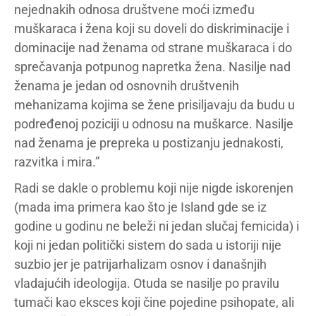
nejednakih odnosa društvene moći između
muškaraca i žena koji su doveli do diskriminacije i
dominacije nad ženama od strane muškaraca i do
sprečavanja potpunog napretka žena. Nasilje nad
ženama je jedan od osnovnih društvenih
mehanizama kojima se žene prisiljavaju da budu u
podređenoj poziciji u odnosu na muškarce. Nasilje
nad ženama je prepreka u postizanju jednakosti,
razvitka i mira.”
Radi se dakle o problemu koji nije nigde iskorenjen
(mada ima primera kao što je Island gde se iz
godine u godinu ne beleži ni jedan slučaj femicida) i
koji ni jedan politički sistem do sada u istoriji nije
suzbio jer je patrijarhalizam osnov i današnjih
vladajućih ideologija. Otuda se nasilje po pravilu
tumači kao eksces koji čine pojedine psihopate, ali