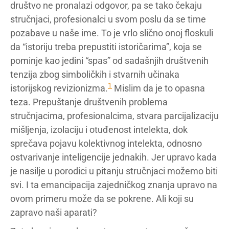
društvo ne pronalazi odgovor, pa se tako čekaju
stručnjaci, profesionalci u svom poslu da se time
pozabave u naše ime. To je vrlo slično onoj floskuli
da “istoriju treba prepustiti istoričarima”, koja se
pominje kao jedini “spas” od sadašnjih društvenih
tenzija zbog simboličkih i stvarnih učinaka
1
istorijskog revizionizma.
Mislim da je to opasna
teza. Prepuštanje društvenih problema
stručnjacima, profesionalcima, stvara parcijalizaciju
mišljenja, izolaciju i otuđenost intelekta, dok
sprečava pojavu kolektivnog intelekta, odnosno
ostvarivanje inteligencije jednakih. Jer upravo kada
je nasilje u porodici u pitanju stručnjaci možemo biti
svi. I ta emancipacija zajedničkog znanja upravo na
ovom primeru može da se pokrene. Ali koji su
zapravo naši aparati?