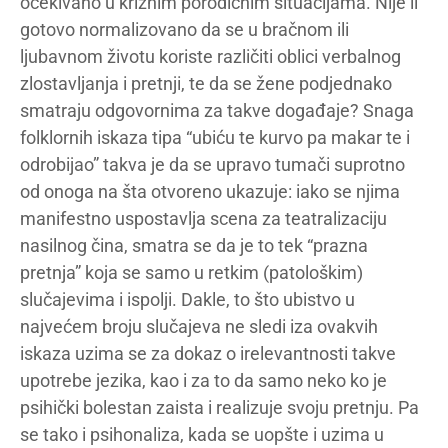
očekivano u kriznim porodičnim situacijama. Nije li
gotovo normalizovano da se u bračnom ili
ljubavnom životu koriste različiti oblici verbalnog
zlostavljanja i pretnji, te da se žene podjednako
smatraju odgovornima za takve događaje? Snaga
folklornih iskaza tipa “ubiću te kurvo pa makar te i
odrobijao” takva je da se upravo tumači suprotno
od onoga na šta otvoreno ukazuje: iako se njima
manifestno uspostavlja scena za teatralizaciju
nasilnog čina, smatra se da je to tek “prazna
pretnja” koja se samo u retkim (patološkim)
slučajevima i ispolji. Dakle, to što ubistvo u
najvećem broju slučajeva ne sledi iza ovakvih
iskaza uzima se za dokaz o irelevantnosti takve
upotrebe jezika, kao i za to da samo neko ko je
psihički bolestan zaista i realizuje svoju pretnju. Pa
se tako i psihonaliza, kada se uopšte i uzima u