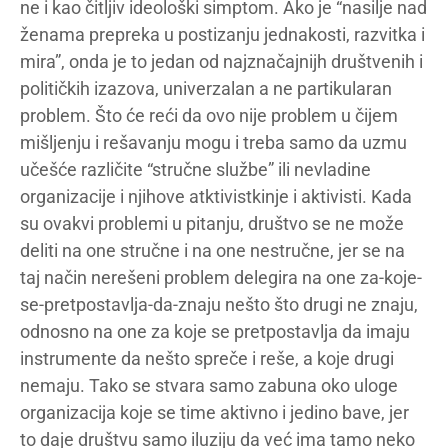
ne i kao čitljiv ideološki simptom. Ako je “nasilje nad
ženama prepreka u postizanju jednakosti, razvitka i
mira”, onda je to jedan od najznačajnijh društvenih i
političkih izazova, univerzalan a ne partikularan
problem. Što će reći da ovo nije problem u čijem
mišljenju i rešavanju mogu i treba samo da uzmu
učešće različite “stručne službe” ili nevladine
organizacije i njihove atktivistkinje i aktivisti. Kada
su ovakvi problemi u pitanju, društvo se ne može
deliti na one stručne i na one nestručne, jer se na
taj način nerešeni problem delegira na one za-koje-
se-pretpostavlja-da-znaju nešto što drugi ne znaju,
odnosno na one za koje se pretpostavlja da imaju
instrumente da nešto spreče i reše, a koje drugi
nemaju. Tako se stvara samo zabuna oko uloge
organizacija koje se time aktivno i jedino bave, jer
to daje društvu samo iluziju da već ima tamo neko