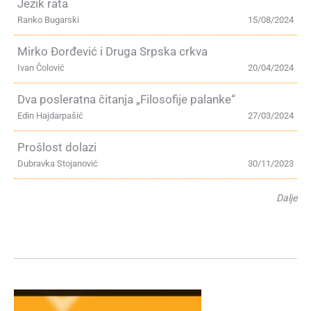
Jezik rata
Ranko Bugarski
15/08/2024
Mirko Đorđević i Druga Srpska crkva
Ivan Čolović
20/04/2024
Dva posleratna čitanja „Filosofije palanke“
Edin Hajdarpašić
27/03/2024
Prošlost dolazi
Dubravka Stojanović
30/11/2023
Dalje