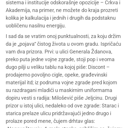
sistema i institucije odskorašnje opozicije – Crkva i
Akademija, na primer, ne možete do kraja prozreti
kolika je kalkulacija i jednih i drugih da podstaknu
uobličenu nasilnu energiju.
I sad da se vratim onoj punktualnosti, za koju držim
da je „pojava“ čistog života u ovom gradu. Ispričaću
vam dva prizora. Prvi: u ulici Generala Ždanova,
preko puta jedne vojne zgrade, stoji pop i veoma
dugo pilji u veliku tablu na kojoj piše: Discont –
prodajemo povoljno cigle, opeke, građevinski
materijal itd; iz podruma vojne zgrade pred kojom
su razdragani mladići u maskirnim uniformama
dopiru vesti s radija: Milošević piše Jeljcinu. Drugi
prizor u istoj ulici, nedaleko od ove zgrade: Starac i
starica prelaze ulicu pridržavajući jedno drugo i
prolaze pored mene, čujem drhtav glas: