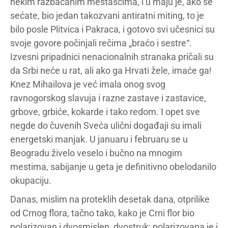
nekim razbacanim mestašcima, i u maju je, ako se
sećate, bio jedan takozvani antiratni miting, to je
bilo posle Plitvica i Pakraca, i gotovo svi učesnici su
svoje govore počinjali rečima „braćo i sestre“.
Izvesni pripadnici nenacionalnih stranaka pričali su
da Srbi neće u rat, ali ako ga Hrvati žele, imaće ga!
Knez Mihailova je već imala onog svog
ravnogorskog slavuja i razne zastave i zastavice,
grbove, grbiće, kokarde i tako redom. I opet sve
negde do čuvenih Sveća ulični događaji su imali
energetski manjak. U januaru i februaru se u
Beogradu živelo veselo i bučno na mnogim
mestima, sabijanje u geta je definitivno obelodanilo
okupaciju.
Danas, mislim na proteklih desetak dana, otprilike
od Crnog flora, tačno tako, kako je Crni flor bio
polarizovan i dvosmislen, dvostruk: polarizovana je i