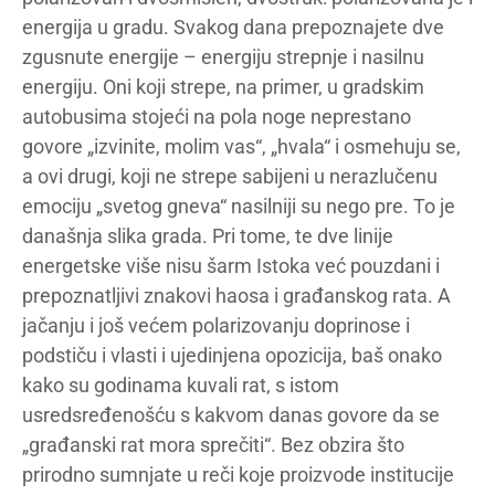
energija u gradu. Svakog dana prepoznajete dve
zgusnute energije – energiju strepnje i nasilnu
energiju. Oni koji strepe, na primer, u gradskim
autobusima stojeći na pola noge neprestano
govore „izvinite, molim vas“, „hvala“ i osmehuju se,
a ovi drugi, koji ne strepe sabijeni u nerazlučenu
emociju „svetog gneva“ nasilniji su nego pre. To je
današnja slika grada. Pri tome, te dve linije
energetske više nisu šarm Istoka već pouzdani i
prepoznatljivi znakovi haosa i građanskog rata. A
jačanju i još većem polarizovanju doprinose i
podstiču i vlasti i ujedinjena opozicija, baš onako
kako su godinama kuvali rat, s istom
usredsređenošću s kakvom danas govore da se
„građanski rat mora sprečiti“. Bez obzira što
prirodno sumnjate u reči koje proizvode institucije