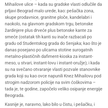
Mihailove ulice – kada su gradske vlasti odlučile da
prljavi Beograd malo urede, kao: pešačka zona,
skupe prodavnice, granitne ploče, kandelabri i
naokolo, na glavnom gradskom trgu, betonske
žardinjere plus drveće plus betonske kante za
smeće (ostatak tih kanti su inače razbacali po
gradu od Studentskog grada do Senjaka; kao što je
danas posejano po ulicama stotine surogatnih
metalno-plastičnih dafiment-kioska za instant-
meso, u stvari, instant-lovu i instant-oružje); i kada
su na svečano otvaranje vlasti pozvale stanovnike
grada koji su kao ovce napunili Knez Mihailovu pod
strogim nadzorom policije na svim ćoškovima –
tada je, te godine, započelo veliko osipanje energije
Beograda.
Kasnije je, naravno, lako bilo u čistu, i pešačku, i