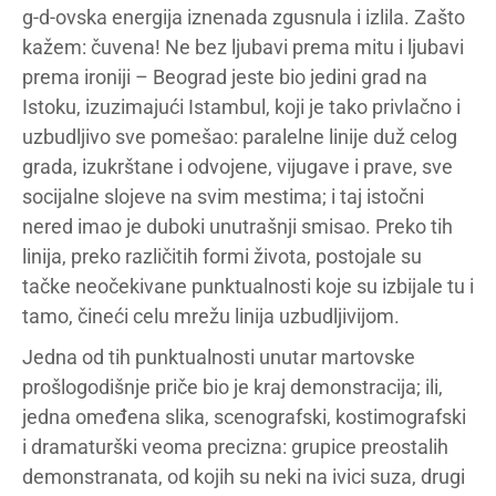
g-d-ovska energija iznenada zgusnula i izlila. Zašto
kažem: čuvena! Ne bez ljubavi prema mitu i ljubavi
prema ironiji – Beograd jeste bio jedini grad na
Istoku, izuzimajući Istambul, koji je tako privlačno i
uzbudljivo sve pomešao: paralelne linije duž celog
grada, izukrštane i odvojene, vijugave i prave, sve
socijalne slojeve na svim mestima; i taj istočni
nered imao je duboki unutrašnji smisao. Preko tih
linija, preko različitih formi života, postojale su
tačke neočekivane punktualnosti koje su izbijale tu i
tamo, čineći celu mrežu linija uzbudljivijom.
Jedna od tih punktualnosti unutar martovske
prošlogodišnje priče bio je kraj demonstracija; ili,
jedna omeđena slika, scenografski, kostimografski
i dramaturški veoma precizna: grupice preostalih
demonstranata, od kojih su neki na ivici suza, drugi