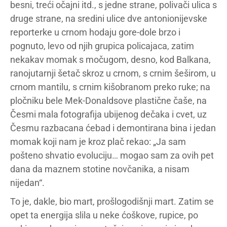
besni, treći očajni itd., s jedne strane, polivači ulica s
druge strane, na sredini ulice dve antonionijevske
reporterke u crnom hodaju gore-dole brzo i
pognuto, levo od njih grupica policajaca, zatim
nekakav momak s močugom, desno, kod Balkana,
ranojutarnji šetač skroz u crnom, s crnim šeširom, u
crnom mantilu, s crnim kišobranom preko ruke; na
pločniku bele Mek-Donaldsove plastične čaše, na
Česmi mala fotografija ubijenog dečaka i cvet, uz
Česmu razbacana ćebad i demontirana bina i jedan
momak koji nam je kroz plač rekao: „Ja sam
pošteno shvatio evoluciju… mogao sam za ovih pet
dana da maznem stotine novčanika, a nisam
nijedan“.
To je, dakle, bio mart, prošlogodišnji mart. Zatim se
opet ta energija slila u neke ćoškove, rupice, po