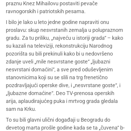
praznu Knez Mihailovu postaviti pevače
ravnogorskih i patriotskih pesama.
I bilo je lako u leto jedne godine napraviti onu
proslavu: skup nesvrstanih zemalja u polupraznom
gradu. Za tu priliku, „najveću u istoriji grada“ – kako
su kazali na televiziji, rekonstrukciju Narodnog
pozorišta su bili prekinuli kako bi u nedovršeno
zdanje uveli „mile nesvrstane goste“ „ljubazni
nesvrstani domaćini“, a sve pred oduševljenim
stanovnicima koji su se slili na trg frenetično
pozdravljajući operske dive, i „nesvrstane goste“, i
„ljubazne domaćine“. Deo TV-prenosa operskih
arija, aplaudirajućeg puka i mrtvog grada gledala
sam na Krku.
To su bili glavni ulični događaji u Beogradu do
devetog marta prošle godine kada se ta „čuvena“ b-