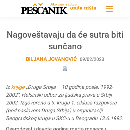
Nagoveštavaju da će sutra biti
sunčano
BILJANA JOVANOVIĆ
09/02/2023
Iz
knjige
„Druga Srbija – 10 godina posle: 1992-
2002“, Helsinški odbor za ljudska prava u Srbiji
2002. Izgovoreno u 9. krugu 1. ciklusa razgovora
(pod naslovom Druga Srbija) u organizaciji
Beogradskog kruga u SKC-u u Beogradu 13.6.1992.
Osamdeset i devete godine marta meseca u