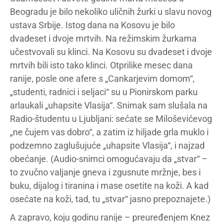
Beogradu je bilo nekoliko uličnih žurki u slavu novog
ustava Srbije. Istog dana na Kosovu je bilo
dvadeset i dvoje mrtvih. Na režimskim žurkama
učestvovali su klinci. Na Kosovu su dvadeset i dvoje
mrtvih bili isto tako klinci. Otprilike mesec dana
ranije, posle one afere s „Cankarjevim domom“,
„studenti, radnici i seljaci“ su u Pionirskom parku
arlaukali „uhapsite Vlasija“. Snimak sam slušala na
Radio-študentu u Ljubljani: sećate se Miloševićevog
„ne čujem vas dobro“, a zatim iz hiljade grla muklo i
podzemno zaglušujuće „uhapsite Vlasija“, i najzad
obećanje. (Audio-snimci omogućavaju da „stvar“ –
to zvučno valjanje gneva i zgusnute mržnje, bes i
buku, dijalog i tiranina i mase osetite na koži. A kad
osećate na koži, tad, tu „stvar“ jasno prepoznajete.)
A zapravo, koju godinu ranije – preuređenjem Knez