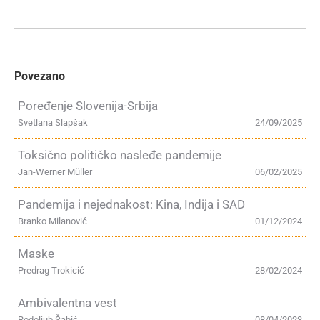
Povezano
Poređenje Slovenija-Srbija
Svetlana Slapšak
24/09/2025
Toksično političko nasleđe pandemije
Jan-Werner Müller
06/02/2025
Pandemija i nejednakost: Kina, Indija i SAD
Branko Milanović
01/12/2024
Maske
Predrag Trokicić
28/02/2024
Ambivalentna vest
Rodoljub Šabić
08/04/2023