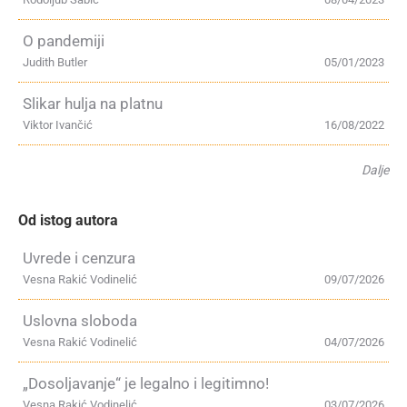
O pandemiji
Judith Butler
05/01/2023
Slikar hulja na platnu
Viktor Ivančić
16/08/2022
Dalje
Od istog autora
Uvrede i cenzura
Vesna Rakić Vodinelić
09/07/2026
Uslovna sloboda
Vesna Rakić Vodinelić
04/07/2026
„Dosoljavanje“ je legalno i legitimno!
Vesna Rakić Vodinelić
03/07/2026