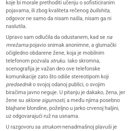
koje bi morale prethoditi učenju o sofisticiranim
pojavama, ili zbog kvaliteta rečenog
bullshita
,
odgovor ne samo da nisam našla, nisam ga ni
naslutila.
Upravo sam odlučila da odustanem, kad se
na
mrežama
pojavio snimak anonimne, a glumački
očigledno obdarene žene, koja je mobilnim
telefonom pozvala
struku
. Iako skromna,
scenografija je važan deo ove telefonske
komunikacije zato što odiše stereotipom koji
predsednik
o svojoj odanoj publici, o svojim
biračima javno neguje. U pitanju je dakako, žena, jer
žene su
sklone sigurnosti,
a među njima posebno
blajhane blondine, poželjno u jarko crvenoj haljini,
uz odgovarajući ruž na usnama.
U razgovoru sa
strukom
nenadmašnoj plavuši je