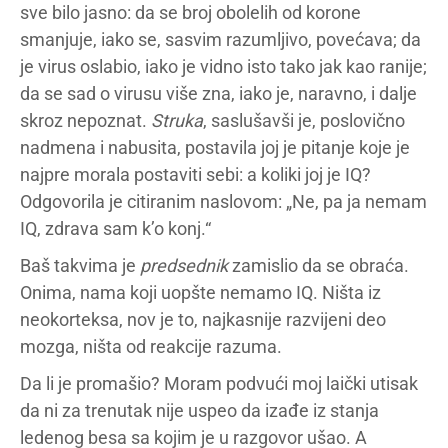
sve bilo jasno: da se broj obolelih od korone
smanjuje, iako se, sasvim razumljivo, povećava; da
je virus oslabio, iako je vidno isto tako jak kao ranije;
da se sad o virusu više zna, iako je, naravno, i dalje
skroz nepoznat.
Struka
, saslušavši je, poslovično
nadmena i nabusita, postavila joj je pitanje koje je
najpre morala postaviti sebi: a koliki joj je IQ?
Odgovorila je citiranim naslovom: „Ne, pa ja nemam
IQ, zdrava sam k’o konj.“
Baš takvima je
predsednik
zamislio da se obraća.
Onima, nama koji uopšte nemamo IQ. Ništa iz
neokorteksa, nov je to, najkasnije razvijeni deo
mozga, ništa od reakcije razuma.
Da li je promašio? Moram podvući moj laički utisak
da ni za trenutak nije uspeo da izađe iz stanja
ledenog besa sa kojim je u razgovor ušao. A