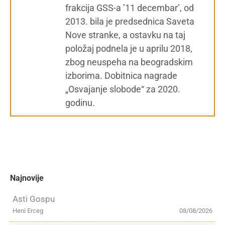
frakcija GSS-a ’11 decembar’, od
2013. bila je predsednica Saveta
Nove stranke, a ostavku na taj
položaj podnela je u aprilu 2018,
zbog neuspeha na beogradskim
izborima. Dobitnica nagrade
„Osvajanje slobode“ za 2020.
godinu.
Najnovije
Asti Gospu
Heni Erceg
08/08/2026