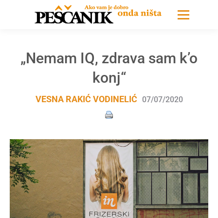
„Nemam IQ, zdrava sam k’o
konj“
VESNA RAKIĆ VODINELIĆ
07/07/2020