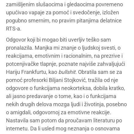
zamišljenim slušaocima i gledaocima povremeno
upućivao vapaje za pomoć i svedočenje, izložen
pogubno smernim, no pravim pitanjima delatnice
RTS-a.
Odgovor koji bi mogao biti uverljiv teško sam
pronalazila. Manjka mi znanje o ljudskoj svesti, o
reakcijama, emotivnim i racionalnim, na prezrive i
potcenjivačke tlapnje, poznate najviše zahvaljujući
Hariju Frankfurtu, kao
bullshit.
Obratila sam se za
pomoć profesorki Biljani Stojković, tražila od nje
odgovore o funkcijama neokorteksa, dobila kratko,
ali jasno predavanje o tome, kao i o funkcijama
nekih drugih delova mozga ljudi i životinja, posebno
o amigdali, odgovornoj za emotivne reakcije.
Nastavila sam potom da proučavam literaturu po
internetu. Da li usled mog neznanja o osnovama