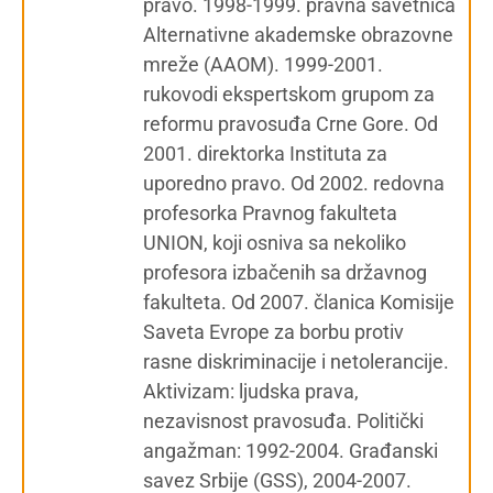
pravo. 1998-1999. pravna savetnica
Alternativne akademske obrazovne
mreže (AAOM). 1999-2001.
rukovodi ekspertskom grupom za
reformu pravosuđa Crne Gore. Od
2001. direktorka Instituta za
uporedno pravo. Od 2002. redovna
profesorka Pravnog fakulteta
UNION, koji osniva sa nekoliko
profesora izbačenih sa državnog
fakulteta. Od 2007. članica Komisije
Saveta Evrope za borbu protiv
rasne diskriminacije i netolerancije.
Aktivizam: ljudska prava,
nezavisnost pravosuđa. Politički
angažman: 1992-2004. Građanski
savez Srbije (GSS), 2004-2007.