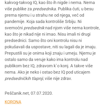
kakvog-takvog IQ, kao što ih nigde i nema. Nema
više publike za
predsednika
. Publika ćuti, u besu
prema njemu i u strahu ne od njega
,
već od
pandemije. Koja sada kontroliše Srbiju. Ni
svemoćni
predsednik
nad njom više nema kontrole,
kao što je nikad nije ni imao. Nisu imali ni drugi
predsednici. Samo što oni kontrolu nisu ni
pokušavali da uspostave, niti su lagali da je imaju.
Prepustili su je onima koji znaju i umeju. Njemu je
ostalo samo da veruje kako ima kontrolu nad
publikom bez IQ, zdravom k`o konj. A takve više
nema. Ako je neko i ostao bez IQ pod uticajem
predsedničkih tlapnji
, više nije zdrav.
Peščanik.net, 07.07.2020.
KORONA