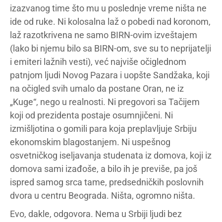
izazvanog time što mu u poslednje vreme ništa ne
ide od ruke. Ni kolosalna laž o pobedi nad koronom,
laž razotkrivena ne samo BIRN-ovim izveštajem
(lako bi njemu bilo sa BIRN-om, sve su to neprijatelji
i emiteri lažnih vesti), već najviše očiglednom
patnjom ljudi Novog Pazara i uopšte Sandžaka, koji
na očigled svih umalo da postane Oran, ne iz
„Kuge“, nego u realnosti. Ni pregovori sa Tačijem
koji od prezidenta postaje osumnjičeni. Ni
izmišljotina o gomili para koja preplavljuje Srbiju
ekonomskim blagostanjem. Ni uspešnog
osvetničkog iseljavanja studenata iz domova, koji iz
domova sami izađoše, a bilo ih je previše, pa još
ispred samog srca tame, predsedničkih poslovnih
dvora u centru Beograda. Ništa, ogromno ništa.
Evo, dakle, odgovora. Nema u Srbiji ljudi bez