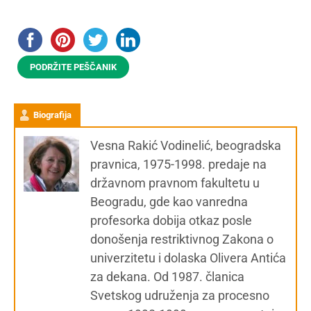
PODRŽITE PEŠČANIK
Biografija
Vesna Rakić Vodinelić, beogradska
pravnica, 1975-1998. predaje na
državnom pravnom fakultetu u
Beogradu, gde kao vanredna
profesorka dobija otkaz posle
donošenja restriktivnog Zakona o
univerzitetu i dolaska Olivera Antića
za dekana. Od 1987. članica
Svetskog udruženja za procesno