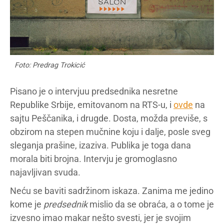
Foto: Predrag Trokicić
Pisano je o intervjuu predsednika nesretne
Republike Srbije, emitovanom na RTS-u, i
ovde
na
sajtu Peščanika, i drugde. Dosta, možda previše, s
obzirom na stepen mučnine koju i dalje, posle sveg
sleganja prašine, izaziva. Publika je toga dana
morala biti brojna. Intervju je gromoglasno
najavljivan svuda.
Neću se baviti sadržinom iskaza. Zanima me jedino
kome je
predsednik
mislio da se obraća, a o tome je
izvesno imao makar nešto svesti, jer je svojim