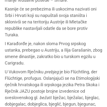
manje feudalne posede –
timare
.
Kasnije će se prebezima ili uskocima nazivati oni
Srbi i Hrvati koji su napuštali svoja staništa i
sklonivši se na teritoriju Austrije ili Mletačke
republike nastavljali odatle da se bore protiv
Turaka.
I Karađorđe je, nakon sloma Prvog srpskog
ustanka, prebegao u Austriju, a Ilija Garašanin, zbog
smene dinastije, zakratko bio u turskom egzilu u
Carigradu.
U Vukovom Rječniku
prebjeg
je bio Flüchtling, der
Flüchtige, profugus. Oslanjajući se na Etimologijski
rječnik hrvatskoga ili srpskoga jezika Petra Skoka i
Rječnik JAZU postoje brojne izvedenice od
sveslovenskog gl.
bežati
: bježac, bježalac, bjeglac,
dobjegalac, dobjeglica, bjeglić, bjegun, bjegunac,