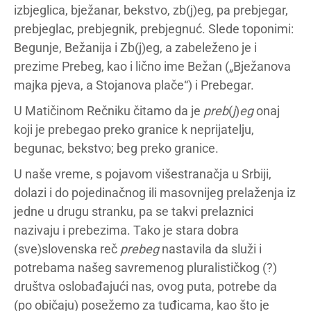
izbjeglica, bježanar, bekstvo, zb(j)eg, pa prebjegar,
prebjeglac, prebjegnik, prebjegnuć. Slede toponimi:
Begunje, Bežanija i Zb(j)eg, a zabeleženo je i
prezime Prebeg, kao i lično ime Bežan („Bježanova
majka pjeva, a Stojanova plače“) i Prebegar.
U Matičinom Rečniku čitamo da je
preb
(
j
)
eg
onaj
koji je prebegao preko granice k neprijatelju,
begunac, bekstvo; beg preko granice.
U naše vreme, s pojavom višestranačja u Srbiji,
dolazi i do pojedinačnog ili masovnijeg prelaženja iz
jedne u drugu stranku, pa se takvi prelaznici
nazivaju i prebezima. Tako je stara dobra
(sve)slovenska reč
prebeg
nastavila da služi i
potrebama našeg savremenog pluralističkog (?)
društva oslobađajući nas, ovog puta, potrebe da
(po običaju) posežemo za tuđicama, kao što je