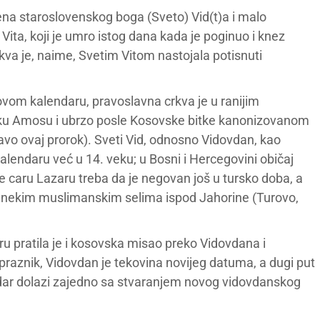
na staroslovenskog boga (Sveto) Vid(t)a i malo
ita, koji je umro istog dana kada je poginuo i knez
kva je, naime, Svetim Vitom nastojala potisnuti
ovom kalendaru, pravoslavna crkva je u ranijim
ku Amosu i ubrzo posle Kosovske bitke kanonizovanom
ravo ovaj prorok). Sveti Vid, odnosno Vidovdan, kao
 kalendaru već u 14. veku; u Bosni i Hercegovini običaj
caru Lazaru treba da je negovan još u tursko doba, a
 u nekim muslimanskim selima ispod Jahorine (Turovo,
u pratila je i kosovska misao preko Vidovdana i
 praznik, Vidovdan je tekovina novijeg datuma, a dugi put
dar dolazi zajedno sa stvaranjem novog vidovdanskog