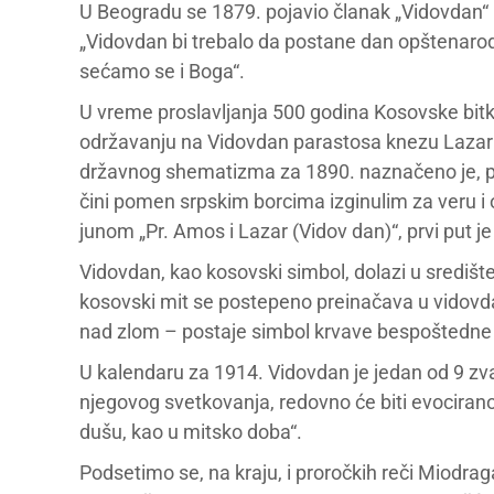
U Beogradu se 1879. pojavio članak „Vidovdan“ (
„Vidovdan bi trebalo da postane dan opštenarodn
sećamo se i Boga“.
U vreme proslavljanja 500 godina Kosovske bitke
održavanju na Vidovdan parastosa knezu Lazar
državnog shematizma za 1890. naznačeno je, prvi
čini pomen srpskim borcima izginulim za veru i 
junom „Pr. Amos i Lazar (Vidov dan)“, prvi put 
Vidovdan, kao kosovski simbol, dolazi u središ
kosovski mit se postepeno preinačava u vidovda
nad zlom – postaje simbol krvave bespoštedne 
U kalendaru za 1914. Vidovdan je jedan od 9 zva
njegovog svetkovanja, redovno će biti evocirano s
dušu, kao u mitsko doba“.
Podsetimo se, na kraju, i proročkih reči Miodrag