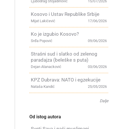
Ljubodrag Stojadinović
15/07/2026
Kosovo i Ustav Republike Srbije
Mijat Lakićević
17/06/2026
Ko je izgubio Kosovo?
Srđa Popović
09/06/2026
Strašni sud i slatko od zelenog
paradajza (beleške s puta)
Dejan Atanacković
03/06/2026
KPZ Dubrava: NATO i egzekucije
Nataša Kandić
25/05/2026
Dalje
Od istog autora
Sveti Sava i naši muslimani