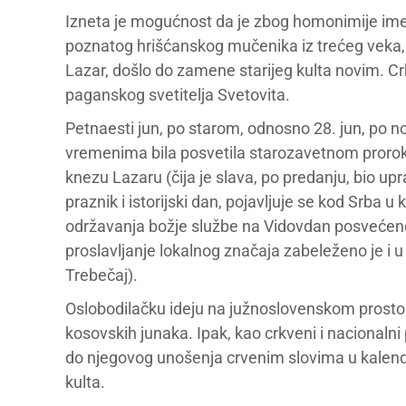
Izneta je mogućnost da je zbog homonimije ime
poznatog hrišćanskog mučenika iz trećeg veka, V
Lazar, došlo do zamene starijeg kulta novim. Cr
paganskog svetitelja Svetovita.
Petnaesti jun, po starom, odnosno 28. jun, po n
vremenima bila posvetila starozavetnom proro
knezu Lazaru (čija je slava, po predanju, bio up
praznik i istorijski dan, pojavljuje se kod Srba u
održavanja božje službe na Vidovdan posvećene 
proslavljanje lokalnog značaja zabeleženo je i
Trebečaj).
Oslobodilačku ideju na južnoslovenskom prostor
kosovskih junaka. Ipak, kao crkveni i nacionalni
do njegovog unošenja crvenim slovima u kalen
kulta.