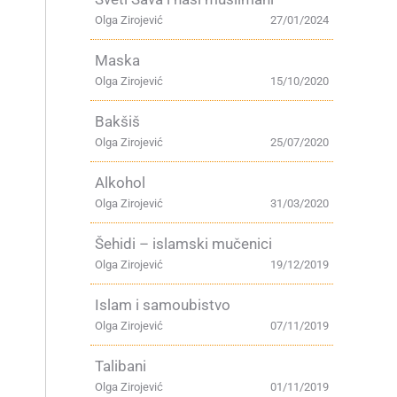
Olga Zirojević
27/01/2024
Maska
Olga Zirojević
15/10/2020
Bakšiš
Olga Zirojević
25/07/2020
Alkohol
Olga Zirojević
31/03/2020
Šehidi – islamski mučenici
Olga Zirojević
19/12/2019
Islam i samoubistvo
Olga Zirojević
07/11/2019
Talibani
Olga Zirojević
01/11/2019