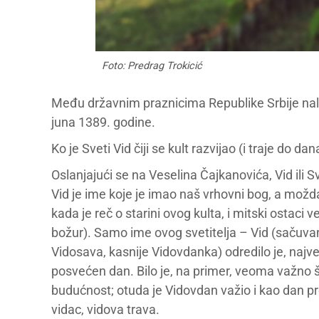
Foto: Predrag Trokicić
Među državnim praznicima Republike Srbije nal
juna 1389. godine.
Ko je Sveti Vid čiji se kult razvijao (i traje d
Oslanjajući se na Veselina Čajkanovića, Vid ili S
Vid je ime koje je imao naš vrhovni bog, a možda i
kada je reč o starini ovog kulta, i mitski ostaci
božur). Samo ime ovog svetitelja – Vid (sačuva
Vidosava, kasnije Vidovdanka) odredilo je, najve
posvećen dan. Bilo je, na primer, veoma važno š
budućnost; otuda je Vidovdan važio i kao dan pr
vidac, vidova trava.