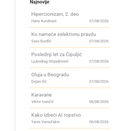
Najnovije
Hipercionizam, 2. deo
Hans Kundnani
07/08/2026
Ko nameće selektivnu pravdu
Savo Đurđić
07/08/2026
Poslednji let za Čipuljić
Ljubodrag Stojadinović
07/08/2026
Oluja u Beogradu
Dejan Ilić
07/08/2026
Karavane
Viktor Ivančić
06/08/2026
Kako izbeći AI ropstvo
Yanis Varoufakis
06/08/2026