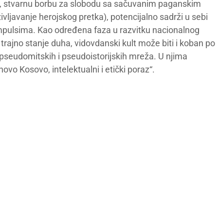
ću, stvarnu borbu za slobodu sa sačuvanim paganskim
ivljavanje herojskog pretka), potencijalno sadrži u sebi
mpulsima. Kao određena faza u razvitku nacionalnog
o trajno stanje duha, vidovdanski kult može biti i koban po
h pseudomitskih i pseudoistorijskih mreža. U njima
o Kosovo, intelektualni i etički poraz“.