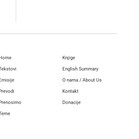
Home
Knjige
Tekstovi
English Summary
Emisije
O nama / About Us
Prevodi
Kontakt
Prenosimo
Donacije
Teme