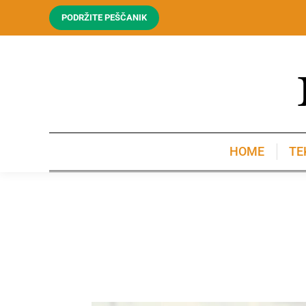
PODRŽITE PEŠČANIK
HOME
TE
HOME
TE