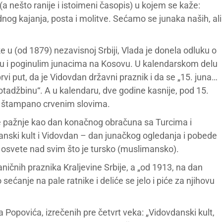
a nešto ranije i istoimeni časopis) u kojem se kaže:
og kajanja, posta i molitve. Sećamo se junaka naših, ali
 u (od 1879) nezavisnoj Srbiji, Vlada je donela odluku o
u i poginulim junacima na Kosovu. U kalendarskom delu
 put, da je Vidovdan državni praznik i da se „15. juna…
otadžbinu“. A u kalendaru, dve godine kasnije, pod 15.
je štampano crvenim slovima.
te pažnje kao dan konačnog obračuna sa Turcima i
nski kult i Vidovdan – dan junačkog ogledanja i pobede
osvete nad svim što je tursko (muslimansko).
ničnih praznika Kraljevine Srbije, a „od 1913, na dan
ećanje na pale ratnike i deliće se jelo i piće za njihovu
a Popovića, izrečenih pre četvrt veka: „Vidovdanski kult,