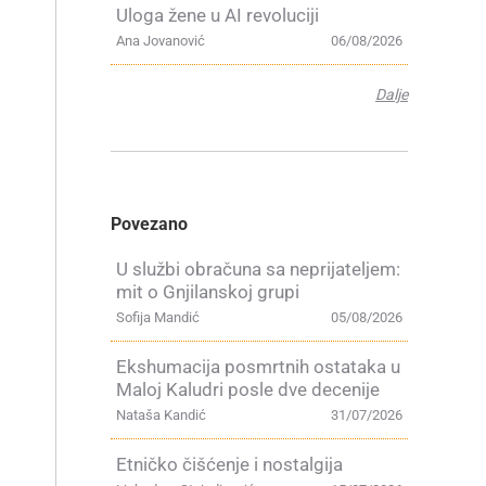
Uloga žene u AI revoluciji
Ana Jovanović
06/08/2026
Dalje
Povezano
U službi obračuna sa neprijateljem:
mit o Gnjilanskoj grupi
Sofija Mandić
05/08/2026
Ekshumacija posmrtnih ostataka u
Maloj Kaludri posle dve decenije
Nataša Kandić
31/07/2026
Etničko čišćenje i nostalgija