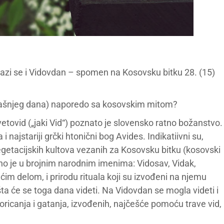
azi se i Vidovdan – spomen na Kosovsku bitku 28. (15)
o današnjeg dana) naporedo sa kosovskim mitom?
vetovid („jaki Vid“) poznato je slovensko ratno božanstvo.
 najstariji grčki htonični bog Avides. Indikatiivni su,
 vegetacijskih kultova vezanih za Kosovsku bitku (kosovski
no je u brojnim narodnim imenima: Vidosav, Vidak,
ćim delom, i prirodu rituala koji su izvođeni na njemu
ta će se toga dana videti. Na Vidovdan se mogla videti i
oricanja i gatanja, izvođenih, najčešće pomoću trave vid,