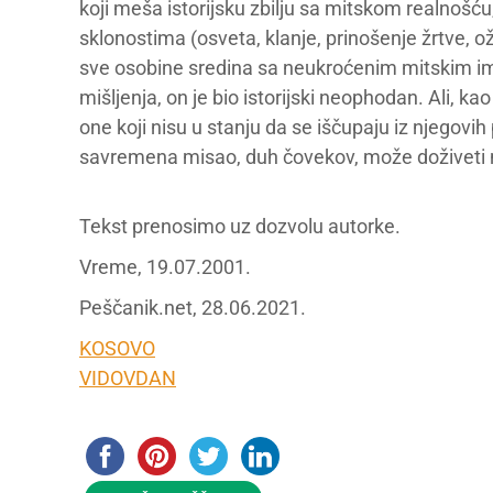
koji meša istorijsku zbilju sa mitskom realnoš
sklonostima (osveta, klanje, prinošenje žrtve, ož
sve osobine sredina sa neukroćenim mitskim i
mišljenja, on je bio istorijski neophodan. Ali, ka
one koji nisu u stanju da se iščupaju iz njegovi
savremena misao, duh čovekov, može doživeti nov
Tekst prenosimo uz dozvolu autorke.
Vreme, 19.07.2001.
Peščanik.net, 28.06.2021.
KOSOVO
VIDOVDAN