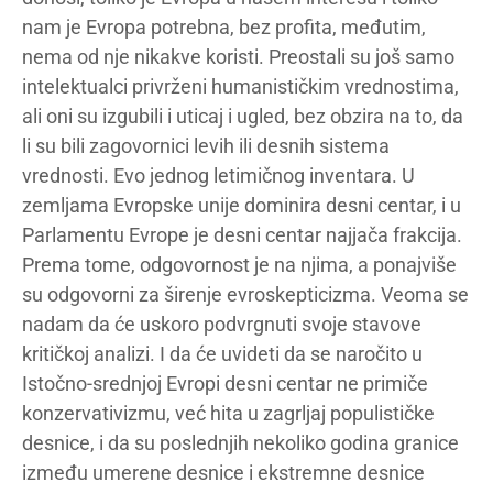
nam je Evropa potrebna, bez profita, međutim,
nema od nje nikakve koristi. Preostali su još samo
intelektualci privrženi humanističkim vrednostima,
ali oni su izgubili i uticaj i ugled, bez obzira na to, da
li su bili zagovornici levih ili desnih sistema
vrednosti. Evo jednog letimičnog inventara. U
zemljama Evropske unije dominira desni centar, i u
Parlamentu Evrope je desni centar najjača frakcija.
Prema tome, odgovornost je na njima, a ponajviše
su odgovorni za širenje evroskepticizma. Veoma se
nadam da će uskoro podvrgnuti svoje stavove
kritičkoj analizi. I da će uvideti da se naročito u
Istočno-srednjoj Evropi desni centar ne primiče
konzervativizmu, već hita u zagrljaj populističke
desnice, i da su poslednjih nekoliko godina granice
između umerene desnice i ekstremne desnice