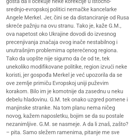
gosta da li očekuje neke korekcije u istočno-
srednjo-evropskoj politici nemačke kancelarke
Angele Merkel. Jer, čini se da distanciranje od Rusa
skreće pažnju na ovu stranu. Tako je, kaže G.M.,
ova napetost oko Ukrajine dovodi do izvesnog
precenjivanja značaja ovog inače nestabilnog i
unutrašnjim problemima opterećenog regiona.
Tako da uopšte nije sigurno da će od te, tek
unekoliko modifikovane politike, region izvući neke
koristi, jer gospođa Merkel je već upozorila da se
ove zemlje primiču Evropskoj uniji puževim
korakom. Bilo im je komotnije da zasednu u neku
debelu hladovinu. G.M. tek onako uzgred pomene i
manjinske stranke. Na tom planu nema ničeg
novog, kažem naposletku, bojim se da su postale
nezanimljive. G.M. se nasmeje. A da li znaš, zašto?
– pita. Samo sležem ramenima, pitanje me sve