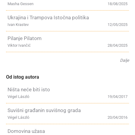
Masha Gessen
18/08/2025
Ukrajina i Trampova Istočna politika
Ivan Krastev
12/05/2025
Pilanje Pilatom
Viktor Ivančić
28/04/2025
Dalje
Od istog autora
Ništa neće biti isto
Végel László
19/04/2017
Suvišni građanin suvišnog grada
Végel László
20/04/2016
Domovina užasa