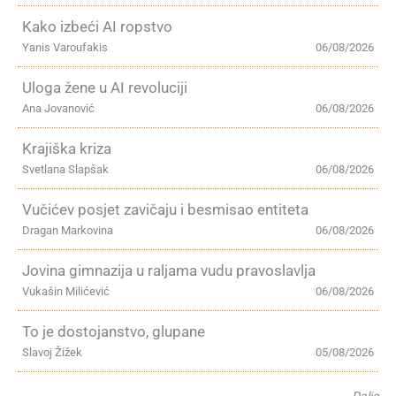
Kako izbeći AI ropstvo
Yanis Varoufakis
06/08/2026
Uloga žene u AI revoluciji
Ana Jovanović
06/08/2026
Krajiška kriza
Svetlana Slapšak
06/08/2026
Vučićev posjet zavičaju i besmisao entiteta
Dragan Markovina
06/08/2026
Jovina gimnazija u raljama vudu pravoslavlja
Vukašin Milićević
06/08/2026
To je dostojanstvo, glupane
Slavoj Žižek
05/08/2026