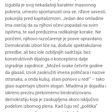
izgubila je svoj nekadašnji karakter masovnog
pokreta, umesto spontanosti ona se, rđave savesti,
pokunjila pred kapitalizmom. Jedan deo omladine
ima osećaj da su njihovi očevi popadali na svim
ispitima, te sad preduzima radikalnije korake. Ne
poričem, njihovo razočarenje je posve opravdano.
Demokratski izbori liče na, doduše spektakularne
priredbe, ali bez iole ozbiljnijih sadržaja, bez
konstruktivnih dijaloga o konceptima dalje
izgradnje zajednice. „Možeš svake četvrte godine
da glasaš, izvoli zaokružiti imena političara i nazive
stranaka, a onda kušuj, stani ponovo u red!” – tako
glasi supertajni izborni slogan. Mladima je dojadila i
iskreno preziru prekomerno birokratizovanu
demokratiju koja je zaokupljena skoro isključivo
podelom izbornog plena. Kad čuju reč „politika”