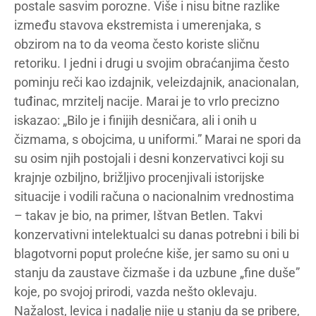
postale sasvim porozne. Više i nisu bitne razlike
između stavova ekstremista i umerenjaka, s
obzirom na to da veoma često koriste sličnu
retoriku. I jedni i drugi u svojim obraćanjima često
pominju reči kao izdajnik, veleizdajnik, anacionalan,
tuđinac, mrzitelj nacije. Marai je to vrlo precizno
iskazao: „Bilo je i finijih desničara, ali i onih u
čizmama, s obojcima, u uniformi.” Marai ne spori da
su osim njih postojali i desni konzervativci koji su
krajnje ozbiljno, brižljivo procenjivali istorijske
situacije i vodili računa o nacionalnim vrednostima
– takav je bio, na primer, Ištvan Betlen. Takvi
konzervativni intelektualci su danas potrebni i bili bi
blagotvorni poput prolećne kiše, jer samo su oni u
stanju da zaustave čizmaše i da uzbune „fine duše”
koje, po svojoj prirodi, vazda nešto oklevaju.
Nažalost, levica i nadalje nije u stanju da se pribere,