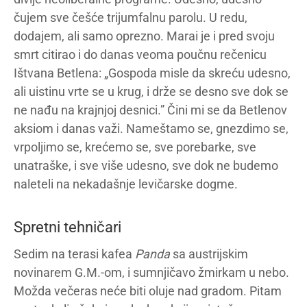
čujem sve češće trijumfalnu parolu. U redu,
dodajem, ali samo oprezno. Marai je i pred svoju
smrt citirao i do danas veoma poučnu rečenicu
Ištvana Betlena: „Gospoda misle da skreću udesno,
ali uistinu vrte se u krug, i drže se desno sve dok se
ne nađu na krajnjoj desnici.” Čini mi se da Betlenov
aksiom i danas važi. Nameštamo se, gnezdimo se,
vrpoljimo se, krećemo se, sve porebarke, sve
unatraške, i sve više udesno, sve dok ne budemo
naleteli na nekadašnje levičarske dogme.
Spretni tehničari
Sedim na terasi kafea
Panda
sa austrijskim
novinarem G.M.-om, i sumnjičavo žmirkam u nebo.
Možda večeras neće biti oluje nad gradom. Pitam