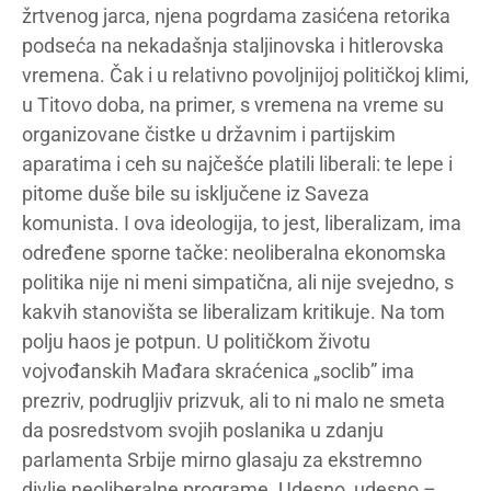
žrtvenog jarca, njena pogrdama zasićena retorika
podseća na nekadašnja staljinovska i hitlerovska
vremena. Čak i u relativno povoljnijoj političkoj klimi,
u Titovo doba, na primer, s vremena na vreme su
organizovane čistke u državnim i partijskim
aparatima i ceh su najčešće platili liberali: te lepe i
pitome duše bile su isključene iz Saveza
komunista. I ova ideologija, to jest, liberalizam, ima
određene sporne tačke: neoliberalna ekonomska
politika nije ni meni simpatična, ali nije svejedno, s
kakvih stanovišta se liberalizam kritikuje. Na tom
polju haos je potpun. U političkom životu
vojvođanskih Mađara skraćenica „soclib” ima
prezriv, podrugljiv prizvuk, ali to ni malo ne smeta
da posredstvom svojih poslanika u zdanju
parlamenta Srbije mirno glasaju za ekstremno
divlje neoliberalne programe. Udesno, udesno –