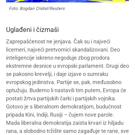
Foto: Bogdan Cristel/Reuters
Uglađeni i čizmaši
Zaprepašćenost ne jenjava. Čak su i najveći
licemeri, najveći pretvornici skandalizovani. Deo
inteligencije iskreno negoduje zbog prodora
ekstremne desnice u evropski parlament. Drugi deo
se pakosno krevelji, i daje izjave o sumraku
evropskog jedinstva. Partije se, pak, međusobno
optužuju. Budemo li nastavili tim putem, Evropa će
postati žrtva partijskih čarki i partijskih vojnika.
Gotovo je s liberalnom demokratijom, budućnost
pripada Kini, Indiji, Rusiji – čujem nove parole.
Mada liberalna demokratija zaista krvari iz hiljadu
rana, a slobodno tržište samo zagađuje te rane, sve