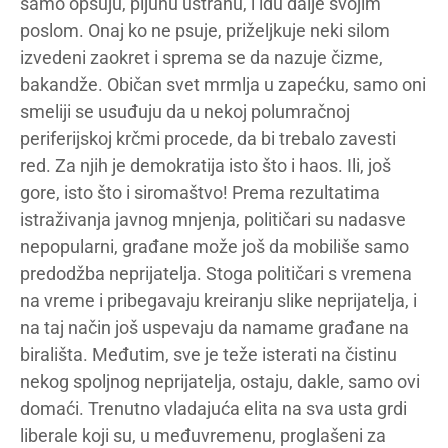
samo opsuju, pljunu ustranu, i idu dalje svojim
poslom. Onaj ko ne psuje, priželjkuje neki silom
izvedeni zaokret i sprema se da nazuje čizme,
bakandže. Običan svet mrmlja u zapećku, samo oni
smeliji se usuđuju da u nekoj polumračnoj
periferijskoj krčmi procede, da bi trebalo zavesti
red. Za njih je demokratija isto što i haos. Ili, još
gore, isto što i siromaštvo! Prema rezultatima
istraživanja javnog mnjenja, političari su nadasve
nepopularni, građane može još da mobiliše samo
predodžba neprijatelja. Stoga političari s vremena
na vreme i pribegavaju kreiranju slike neprijatelja, i
na taj način još uspevaju da namame građane na
birališta. Međutim, sve je teže isterati na čistinu
nekog spoljnog neprijatelja, ostaju, dakle, samo ovi
domaći. Trenutno vladajuća elita na sva usta grdi
liberale koji su, u međuvremenu, proglašeni za