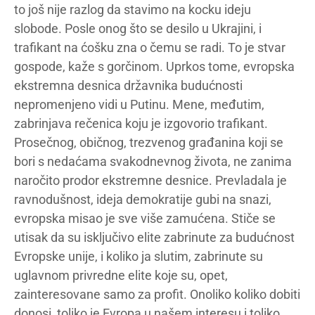
to još nije razlog da stavimo na kocku ideju
slobode. Posle onog što se desilo u Ukrajini, i
trafikant na ćošku zna o čemu se radi. To je stvar
gospode, kaže s gorčinom. Uprkos tome, evropska
ekstremna desnica državnika budućnosti
nepromenjeno vidi u Putinu. Mene, međutim,
zabrinjava rečenica koju je izgovorio trafikant.
Prosečnog, običnog, trezvenog građanina koji se
bori s nedaćama svakodnevnog života, ne zanima
naročito prodor ekstremne desnice. Prevladala je
ravnodušnost, ideja demokratije gubi na snazi,
evropska misao je sve više zamućena. Stiče se
utisak da su isključivo elite zabrinute za budućnost
Evropske unije, i koliko ja slutim, zabrinute su
uglavnom privredne elite koje su, opet,
zainteresovane samo za profit. Onoliko koliko dobiti
donosi, toliko je Evropa u našem interesu i toliko