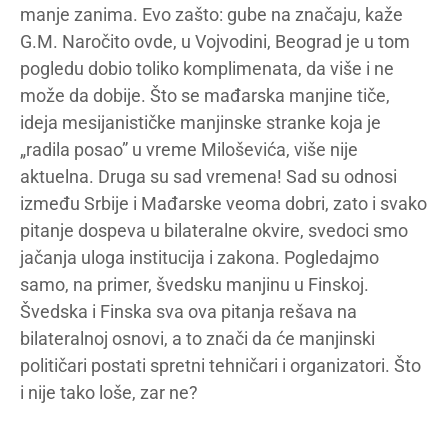
manje zanima. Evo zašto: gube na značaju, kaže
G.M. Naročito ovde, u Vojvodini, Beograd je u tom
pogledu dobio toliko komplimenata, da više i ne
može da dobije. Što se mađarska manjine tiče,
ideja mesijanističke manjinske stranke koja je
„radila posao” u vreme Miloševića, više nije
aktuelna. Druga su sad vremena! Sad su odnosi
između Srbije i Mađarske veoma dobri, zato i svako
pitanje dospeva u bilateralne okvire, svedoci smo
jačanja uloga institucija i zakona. Pogledajmo
samo, na primer, švedsku manjinu u Finskoj.
Švedska i Finska sva ova pitanja rešava na
bilateralnoj osnovi, a to znači da će manjinski
političari postati spretni tehničari i organizatori. Što
i nije tako loše, zar ne?