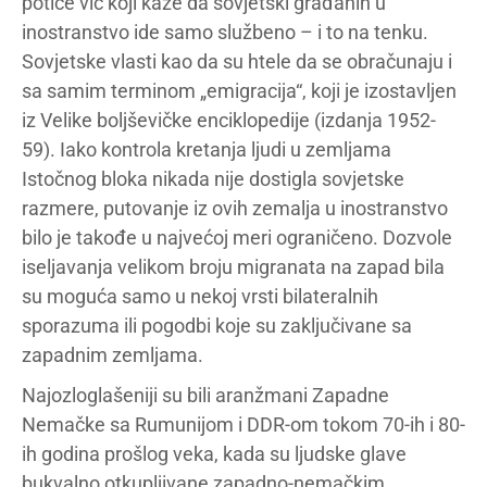
potiče vic koji kaže da sovjetski građanin u
inostranstvo ide samo službeno – i to na tenku.
Sovjetske vlasti kao da su htele da se obračunaju i
sa samim terminom „emigracija“, koji je izostavljen
iz Velike boljševičke enciklopedije (izdanja 1952-
59). Iako kontrola kretanja ljudi u zemljama
Istočnog bloka nikada nije dostigla sovjetske
razmere, putovanje iz ovih zemalja u inostranstvo
bilo je takođe u najvećoj meri ograničeno. Dozvole
iseljavanja velikom broju migranata na zapad bila
su moguća samo u nekoj vrsti bilateralnih
sporazuma ili pogodbi koje su zaključivane sa
zapadnim zemljama.
Najozloglašeniji su bili aranžmani Zapadne
Nemačke sa Rumunijom i DDR-om tokom 70-ih i 80-
ih godina prošlog veka, kada su ljudske glave
bukvalno otkupljivane zapadno-nemačkim