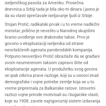
iseljeničkog pasoša za Ameriku. Prosečna
dnevnica u Srbiji tada je bila oko tri dinara i jasno je
da su vlasti sprečavale iseljavanje ljudi iz Srbije.
Stojan Protić, radikalski prvak i u to vreme nadležni
ministar, prilično je nevešto u Narodnoj skupštini
branio uvođenje ove drakonske takse. Prvo je
govorio o eksploataciji iseljenika od strane
neovlašćenih agenata parobrodskih kompanija.
Potpuno neuverljivo Protić obrazlaže da se građani
ovom neumerenom taksom zapravo štite od
eksploatacije agenata. U produžetku svog govora
on ipak otkriva prave razloge, koji su u osnovi imali
demografske i vojne potrebe zemlje koja se u to
vreme pripremala za Balkanske ratove. Istovetni
razlozi vojne prirode motivisali su i bugarske vlasti,
koje su 1908. zavele najrigorozniji sistem izdavanja