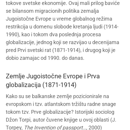
tokove svetske ekonomije. Ovaj mali prilog baviće
se bilansom migracionih politika zemalja
Jugoistočne Evrope u vreme globalnog režima
restrikcija u domenu slobode kretanja ljudi (1914-
1990), kao i tokom dva poslednja procesa
globalizacije, jednog koji se razvijao u decenijama
pred Prvi svetski rat (1871-1914), i drugog koji je
dobio zamajac od 1990. do danas.
Zemlje Jugoistočne Evrope i Prva
globalizacija (1871-1914)
Kako su se balkanske zemlje pozicionirale na
evropskom i tzv. atlantskom tržištu radne snage
tokom tzv. Prve globalizacije? Istorijski sociolog
Džon Torpi, autor čuvene knjige u ovoj oblasti (J.
Torpey,
The
Invention of passport
…, 2000)