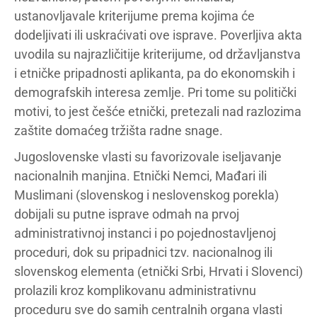
ustanovljavale kriterijume prema kojima će
dodeljivati ili uskraćivati ove isprave. Poverljiva akta
uvodila su najrazličitije kriterijume, od državljanstva
i etničke pripadnosti aplikanta, pa do ekonomskih i
demografskih interesa zemlje. Pri tome su politički
motivi, to jest češće etnički, pretezali nad razlozima
zaštite domaćeg tržišta radne snage.
Jugoslovenske vlasti su favorizovale iseljavanje
nacionalnih manjina. Etnički Nemci, Mađari ili
Muslimani (slovenskog i neslovenskog porekla)
dobijali su putne isprave odmah na prvoj
administrativnoj instanci i po pojednostavljenoj
proceduri, dok su pripadnici tzv. nacionalnog ili
slovenskog elementa (etnički Srbi, Hrvati i Slovenci)
prolazili kroz komplikovanu administrativnu
proceduru sve do samih centralnih organa vlasti