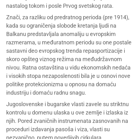
nastalog tokom i posle Prvog svetskog rata.
Znači, za razliku od predratnog perioda (pre 1914),
kada su ograničenja slobode kretanja ljudi na
Balkanu predstavljala anomaliju u evropskim
razmerama, u međuratnom periodu su one postale
sastavni deo evropskog trenda repasportizacije i
skoro opšteg viznog režima na međudržavnom
nivou. Ratna ostavština u vidu ekonomskih nedaća
i visokih stopa nezaposlenosti bila je u osnovi nove
politike protekcionizma u opnosu na domaću
industriju i domaću radnu snagu.
Jugoslovenske i bugarske vlasti zavele su striktnu
kontrolu u domenu ulaska u ove zemlje i izlaska iz
njih. Pored zvaničnih instrumenata zasnovanih na
proceduri izdavanja pasoša i viza, vlasti su
nezvanično, putem poverljivih cirkulara,