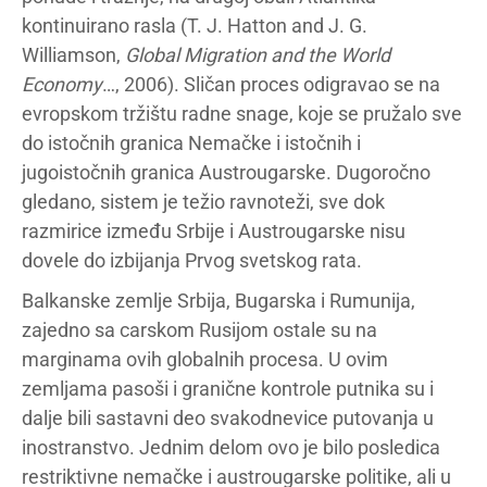
kontinuirano rasla (T. J. Hatton and J. G.
Williamson,
Global Migration and the World
Economy
…, 2006). Sličan proces odigravao se na
evropskom tržištu radne snage, koje se pružalo sve
do istočnih granica Nemačke i istočnih i
jugoistočnih granica Austrougarske. Dugoročno
gledano, sistem je težio ravnoteži, sve dok
razmirice između Srbije i Austrougarske nisu
dovele do izbijanja Prvog svetskog rata.
Balkanske zemlje Srbija, Bugarska i Rumunija,
zajedno sa carskom Rusijom ostale su na
marginama ovih globalnih procesa. U ovim
zemljama pasoši i granične kontrole putnika su i
dalje bili sastavni deo svakodnevice putovanja u
inostranstvo. Jednim delom ovo je bilo posledica
restriktivne nemačke i austrougarske politike, ali u