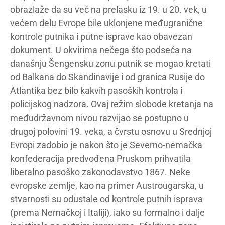
obrazlaže da su već na prelasku iz 19. u 20. vek, u
većem delu Evrope bile uklonjene međugranične
kontrole putnika i putne isprave kao obavezan
dokument. U okvirima nečega što podseća na
današnju Šengensku zonu putnik se mogao kretati
od Balkana do Skandinavije i od granica Rusije do
Atlantika bez bilo kakvih pasoških kontrola i
policijskog nadzora. Ovaj režim slobode kretanja na
međudržavnom nivou razvijao se postupno u
drugoj polovini 19. veka, a čvrstu osnovu u Srednjoj
Evropi zadobio je nakon što je Severno-nemačka
konfederacija predvođena Pruskom prihvatila
liberalno pasoško zakonodavstvo 1867. Neke
evropske zemlje, kao na primer Austrougarska, u
stvarnosti su odustale od kontrole putnih isprava
(prema Nemačkoj i Italiji), iako su formalno i dalje