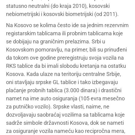
statusno neutralni (do kraja 2010), kosovski
nebiometrijski i kosovski biometrijski (od 2011).
Na Kosovo se kolima često ide sa jednim rezervnim
registarskim tablicama ili probnim tablicama koje
se dobijaju na graničnim prelazima. Srbi u
Kosovskom pomoravlju, na primer, bili su prinuđeni
da tokom ove godine preregistruju svoja vozila na
RKS tablice da bi imali slobodu kretanja na ostatku
Kosova. Kada ulaze na teritoriju centralne Srbije,
oni stavljaju srpske GL tablice i tako izbegavaju
plaćanje probnih tablica (3.000 dinara) i drastični
namet na ime auto osiguranja (105 evra mesečno
za putničko vozilo). Srpske vlasti, naime, ne
dozvoljavaju saobraćaj vozilima sa tablicama koje
sadrže simbole državnosti Kosova, dok se nameti
za osiguranje vozila nameću kao recipročna mera,