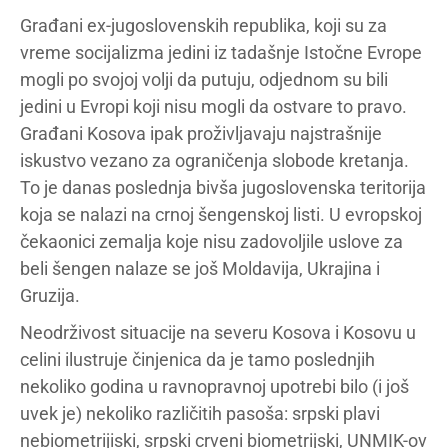
Građani ex-jugoslovenskih republika, koji su za
vreme socijalizma jedini iz tadašnje Istočne Evrope
mogli po svojoj volji da putuju, odjednom su bili
jedini u Evropi koji nisu mogli da ostvare to pravo.
Građani Kosova ipak proživljavaju najstrašnije
iskustvo vezano za ograničenja slobode kretanja.
To je danas poslednja bivša jugoslovenska teritorija
koja se nalazi na crnoj šengenskoj listi. U evropskoj
čekaonici zemalja koje nisu zadovoljile uslove za
beli šengen nalaze se još Moldavija, Ukrajina i
Gruzija.
Neodrživost situacije na severu Kosova i Kosovu u
celini ilustruje činjenica da je tamo poslednjih
nekoliko godina u ravnopravnoj upotrebi bilo (i još
uvek je) nekoliko različitih pasoša: srpski plavi
nebiometrijiski, srpski crveni biometrijski, UNMIK-ov