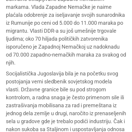
markama. Vlada Zapadne Nemačke je naime
plaćala odobrenje za iseljavanje svojih sunarodnika
iz Rumunije po ceni od 5.000 do 11.000 maraka po
migrantu. Vlasti DDR-a su još umešnije trgovale
ljudima; oko 70 hiljada političkih zatvorenika
isporučeno je Zapadnoj Nemačkoj uz nadoknadu
od 70.000 zapadno-nemačkih maraka za svakog od
njih.
Socijalistička Jugoslavija bila je na početku svog
postojanja verni sledbenik sovjetskog modela
vlasti. Državne granice bile su pod strogom
kontrolom, a radna snaga je često primenom sile ili
zastrašivanja mobilisana za rad i premeštana iz
jednog dela zemlje u drugi, naročito iz prenaseljenih
sela u gradove gde je trebalo podići industriju. Čak i
nakon sukoba sa Staljinom i uspostavljanja odnosa