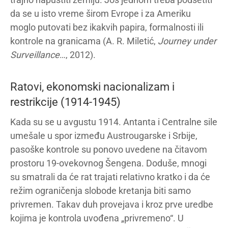
da se u isto vreme širom Evrope i za Ameriku
moglo putovati bez ikakvih papira, formalnosti ili
kontrole na granicama (A. R. Miletić,
Journey under
Surveillance
…, 2012).
Ratovi, ekonomski nacionalizam i
restrikcije (1914-1945)
Kada su se u avgustu 1914. Antanta i Centralne sile
umešale u spor između Austrougarske i Srbije,
pasoške kontrole su ponovo uvedene na čitavom
prostoru 19-ovekovnog Šengena. Doduše, mnogi
su smatrali da će rat trajati relativno kratko i da će
režim ograničenja slobode kretanja biti samo
privremen. Takav duh provejava i kroz prve uredbe
kojima je kontrola uvođena „privremeno“. U