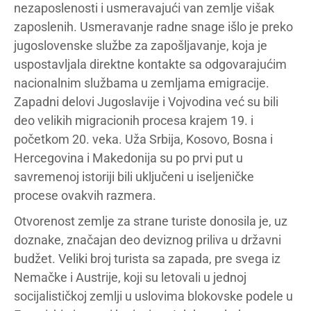
nezaposlenosti i usmeravajući van zemlje višak
zaposlenih. Usmeravanje radne snage išlo je preko
jugoslovenske službe za zapošljavanje, koja je
uspostavljala direktne kontakte sa odgovarajućim
nacionalnim službama u zemljama emigracije.
Zapadni delovi Jugoslavije i Vojvodina već su bili
deo velikih migracionih procesa krajem 19. i
početkom 20. veka. Uža Srbija, Kosovo, Bosna i
Hercegovina i Makedonija su po prvi put u
savremenoj istoriji bili uključeni u iseljeničke
procese ovakvih razmera.
Otvorenost zemlje za strane turiste donosila je, uz
doznake, značajan deo deviznog priliva u državni
budžet. Veliki broj turista sa zapada, pre svega iz
Nemačke i Austrije, koji su letovali u jednoj
socijalističkoj zemlji u uslovima blokovske podele u