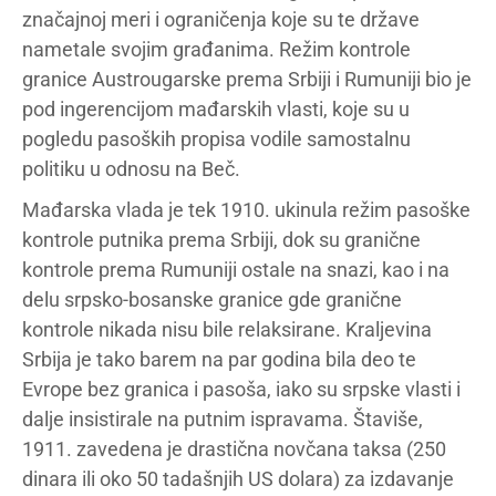
značajnoj meri i ograničenja koje su te države
nametale svojim građanima. Režim kontrole
granice Austrougarske prema Srbiji i Rumuniji bio je
pod ingerencijom mađarskih vlasti, koje su u
pogledu pasoških propisa vodile samostalnu
politiku u odnosu na Beč.
Mađarska vlada je tek 1910. ukinula režim pasoške
kontrole putnika prema Srbiji, dok su granične
kontrole prema Rumuniji ostale na snazi, kao i na
delu srpsko-bosanske granice gde granične
kontrole nikada nisu bile relaksirane. Kraljevina
Srbija je tako barem na par godina bila deo te
Evrope bez granica i pasoša, iako su srpske vlasti i
dalje insistirale na putnim ispravama. Štaviše,
1911. zavedena je drastična novčana taksa (250
dinara ili oko 50 tadašnjih US dolara) za izdavanje