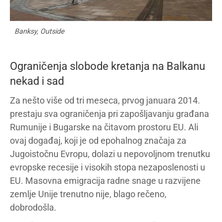
Banksy, Outside
Ograničenja slobode kretanja na Balkanu
nekad i sad
Za nešto više od tri meseca, prvog januara 2014.
prestaju sva ograničenja pri zapošljavanju građana
Rumunije i Bugarske na čitavom prostoru EU. Ali
ovaj događaj, koji je od epohalnog značaja za
Jugoistočnu Evropu, dolazi u nepovoljnom trenutku
evropske recesije i visokih stopa nezaposlenosti u
EU. Masovna emigracija radne snage u razvijene
zemlje Unije trenutno nije, blago rečeno,
dobrodošla.