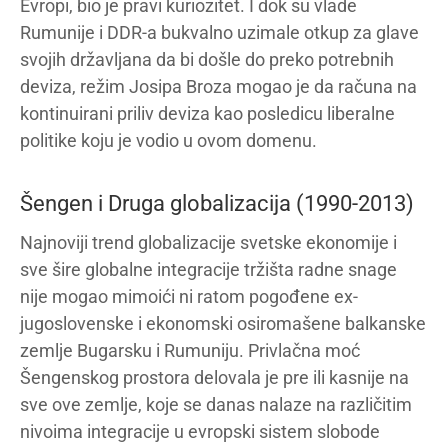
Evropi, bio je pravi kuriozitet. I dok su vlade
Rumunije i DDR-a bukvalno uzimale otkup za glave
svojih državljana da bi došle do preko potrebnih
deviza, režim Josipa Broza mogao je da računa na
kontinuirani priliv deviza kao posledicu liberalne
politike koju je vodio u ovom domenu.
Šengen i Druga globalizacija (1990-2013)
Najnoviji trend globalizacije svetske ekonomije i
sve šire globalne integracije tržišta radne snage
nije mogao mimoići ni ratom pogođene ex-
jugoslovenske i ekonomski osiromašene balkanske
zemlje Bugarsku i Rumuniju. Privlačna moć
Šengenskog prostora delovala je pre ili kasnije na
sve ove zemlje, koje se danas nalaze na različitim
nivoima integracije u evropski sistem slobode