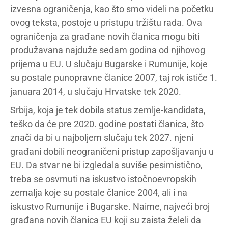
izvesna ograničenja, kao što smo videli na početku
ovog teksta, postoje u pristupu tržištu rada. Ova
ograničenja za građane novih članica mogu biti
produžavana najduže sedam godina od njihovog
prijema u EU. U slučaju Bugarske i Rumunije, koje
su postale punopravne članice 2007, taj rok ističe 1.
januara 2014, u slučaju Hrvatske tek 2020.
Srbija, koja je tek dobila status zemlje-kandidata,
teško da će pre 2020. godine postati članica, što
znači da bi u najboljem slučaju tek 2027. njeni
građani dobili neograničeni pristup zapošljavanju u
EU. Da stvar ne bi izgledala suviše pesimistično,
treba se osvrnuti na iskustvo istočnoevropskih
zemalja koje su postale članice 2004, ali i na
iskustvo Rumunije i Bugarske. Naime, najveći broj
građana novih članica EU koji su zaista želeli da