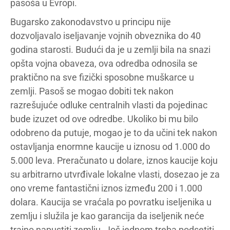
pasoša u Evropi.
Bugarsko zakonodavstvo u principu nije
dozvoljavalo iseljavanje vojnih obveznika do 40
godina starosti. Budući da je u zemlji bila na snazi
opšta vojna obaveza, ova odredba odnosila se
praktično na sve fizički sposobne muškarce u
zemlji. Pasoš se mogao dobiti tek nakon
razrešujuće odluke centralnih vlasti da pojedinac
bude izuzet od ove odredbe. Ukoliko bi mu bilo
odobreno da putuje, mogao je to da učini tek nakon
ostavljanja enormne kaucije u iznosu od 1.000 do
5.000 leva. Preračunato u dolare, iznos kaucije koju
su arbitrarno utvrđivale lokalne vlasti, dosezao je za
ono vreme fantastični iznos između 200 i 1.000
dolara. Kaucija se vraćala po povratku iseljenika u
zemlju i služila je kao garancija da iseljenik neće
trajno napustiti zemlju. Još jednom treba podsetiti