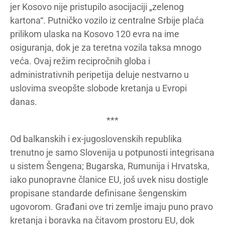
jer Kosovo nije pristupilo asocijaciji „zelenog
kartona“. Putničko vozilo iz centralne Srbije plaća
prilikom ulaska na Kosovo 120 evra na ime
osiguranja, dok je za teretna vozila taksa mnogo
veća. Ovaj režim recipročnih globa i
administrativnih peripetija deluje nestvarno u
uslovima sveopšte slobode kretanja u Evropi
danas.
***
Od balkanskih i ex-jugoslovenskih republika
trenutno je samo Slovenija u potpunosti integrisana
u sistem Šengena; Bugarska, Rumunija i Hrvatska,
iako punopravne članice EU, još uvek nisu dostigle
propisane standarde definisane šengenskim
ugovorom. Građani ove tri zemlje imaju puno pravo
kretanja i boravka na čitavom prostoru EU, dok