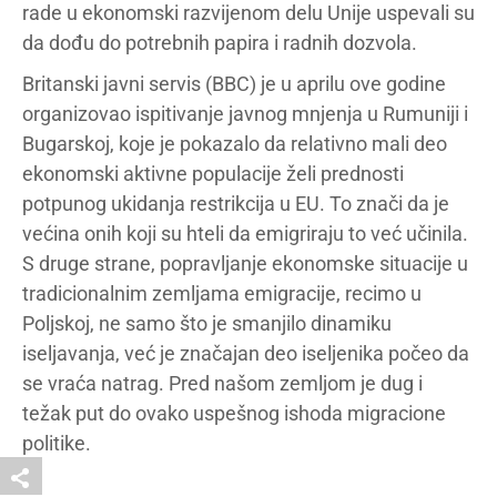
rade u ekonomski razvijenom delu Unije uspevali su
da dođu do potrebnih papira i radnih dozvola.
Britanski javni servis (BBC) je u aprilu ove godine
organizovao ispitivanje javnog mnjenja u Rumuniji i
Bugarskoj, koje je pokazalo da relativno mali deo
ekonomski aktivne populacije želi prednosti
potpunog ukidanja restrikcija u EU. To znači da je
većina onih koji su hteli da emigriraju to već učinila.
S druge strane, popravljanje ekonomske situacije u
tradicionalnim zemljama emigracije, recimo u
Poljskoj, ne samo što je smanjilo dinamiku
iseljavanja, već je značajan deo iseljenika počeo da
se vraća natrag. Pred našom zemljom je dug i
težak put do ovako uspešnog ishoda migracione
politike.