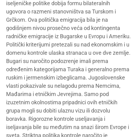
iseljeničke politike dobija formu bilateralnih
ugovora o razmeni stanovništva sa Turskom i
Grčkom. Ova politička emigracija bila je na
godišnjem nivou prosečno veća od kontingenta
radničke emigracije iz Bugarske u Evropu i Ameriku.
Politički kriterijumi pretezali su nad ekonomskim i u
domenu kontrole ulaska stranaca u ove dve zemlje.
Bugari su naročito podozrenje imali prema
određenim kategorijama Turaka i generalno prema
ruskim i jermenskim izbeglicama. Jugoslovenske
vlasti pokazivale su nelagodu prema Nemcima,
Mađarima i etničkim Jevrejima. Samo pod
izuzetnim okolnostima pripadnici ovih etničkih
grupa mogli su dobiti ulaznu vizu ili dozvolu
boravka. Rigorozne kontrole useljavanja i
iseljavanja bile su međutim na snazi širom Evrope i
sveta. Striktna politika kontrole naročito je