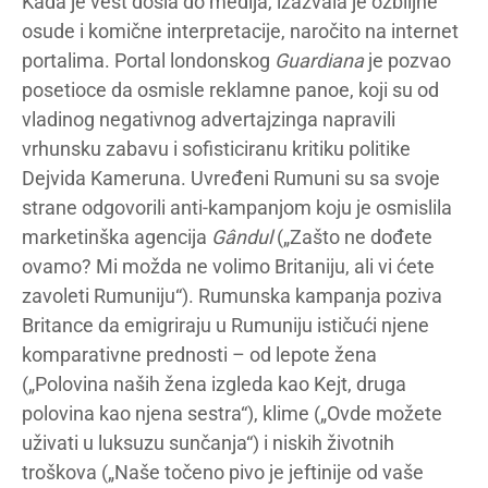
Kada je vest došla do medija, izazvala je ozbiljne
osude i komične interpretacije, naročito na internet
portalima. Portal londonskog
Guardiana
je pozvao
posetioce da osmisle reklamne panoe, koji su od
vladinog negativnog advertajzinga napravili
vrhunsku zabavu i sofisticiranu kritiku politike
Dejvida Kameruna. Uvređeni Rumuni su sa svoje
strane odgovorili anti-kampanjom koju je osmislila
marketinška agencija
Gândul
(„Zašto ne dođete
ovamo? Mi možda ne volimo Britaniju, ali vi ćete
zavoleti Rumuniju“). Rumunska kampanja poziva
Britance da emigriraju u Rumuniju ističući njene
komparativne prednosti – od lepote žena
(„Polovina naših žena izgleda kao Kejt, druga
polovina kao njena sestra“), klime („Ovde možete
uživati u luksuzu sunčanja“) i niskih životnih
troškova („Naše točeno pivo je jeftinije od vaše