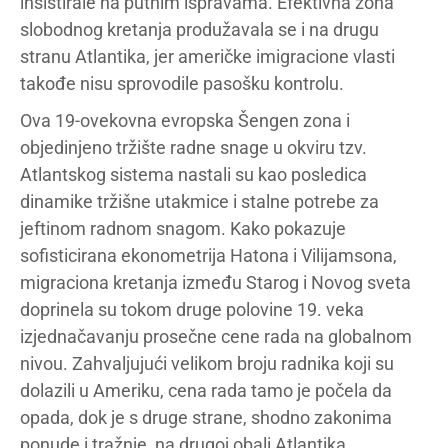
insistirale na putnim ispravama. Efektivna zona
slobodnog kretanja produžavala se i na drugu
stranu Atlantika, jer američke imigracione vlasti
takođe nisu sprovodile pasošku kontrolu.
Ova 19-ovekovna evropska Šengen zona i
objedinjeno tržište radne snage u okviru tzv.
Atlantskog sistema nastali su kao posledica
dinamike tržišne utakmice i stalne potrebe za
jeftinom radnom snagom. Kako pokazuje
sofisticirana ekonometrija Hatona i Vilijamsona,
migraciona kretanja između Starog i Novog sveta
doprinela su tokom druge polovine 19. veka
izjednačavanju prosečne cene rada na globalnom
nivou. Zahvaljujući velikom broju radnika koji su
dolazili u Ameriku, cena rada tamo je počela da
opada, dok je s druge strane, shodno zakonima
ponude i tražnje, na drugoj obali Atlantika