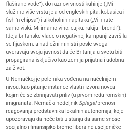
flaširane vode“), do raznovrsnosti kuhinje („Mi
služimo više vrsta jela od engleskih pita, kobasica i
fish ‘n chipsa“) i alkoholnih napitaka („Vi imate
samo viski. Mi imamo vino, cujku, rakiju i brendi“).
Ideja britanske vlade o negativnoj kampanji završila
se fijaskom, a nadležni ministri posle svega
uveravaju svoju javnost da će Britanija u svetu biti
propagirana isključivo kao zemlja prijatna i udobna
za život.
U Nemačkoj je polemika vođena na načelnijem
nivou, kao pitanje instance vlasti i izvora novca
kojim će se zbrinjavati priliv (u prvom redu romskih)
imigranata. Nemački nedeljnik
Spiegel
prenosi
reagovanja predstavnika lokalnih autonomija, koje
upozoravaju da neće biti u stanju da same snose
socijalno i finansijsko breme liberalne useljeničke