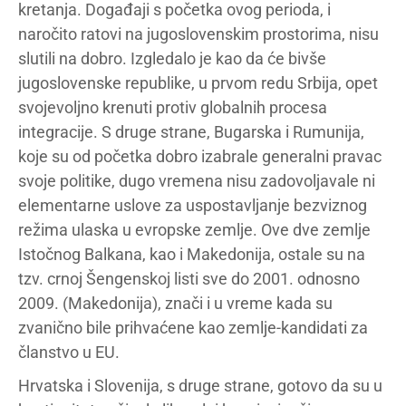
kretanja. Događaji s početka ovog perioda, i
naročito ratovi na jugoslovenskim prostorima, nisu
slutili na dobro. Izgledalo je kao da će bivše
jugoslovenske republike, u prvom redu Srbija, opet
svojevoljno krenuti protiv globalnih procesa
integracije. S druge strane, Bugarska i Rumunija,
koje su od početka dobro izabrale generalni pravac
svoje politike, dugo vremena nisu zadovoljavale ni
elementarne uslove za uspostavljanje bezviznog
režima ulaska u evropske zemlje. Ove dve zemlje
Istočnog Balkana, kao i Makedonija, ostale su na
tzv. crnoj Šengenskoj listi sve do 2001. odnosno
2009. (Makedonija), znači i u vreme kada su
zvanično bile prihvaćene kao zemlje-kandidati za
članstvo u EU.
Hrvatska i Slovenija, s druge strane, gotovo da su u