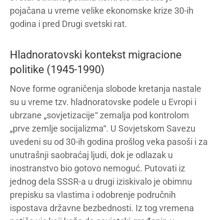
pojačana u vreme velike ekonomske krize 30-ih
godina i pred Drugi svetski rat.
Hladnoratovski kontekst migracione
politike (1945-1990)
Nove forme ograničenja slobode kretanja nastale
su u vreme tzv. hladnoratovske podele u Evropi i
ubrzane „sovjetizacije“ zemalja pod kontrolom
„prve zemlje socijalizma“. U Sovjetskom Savezu
uvedeni su od 30-ih godina prošlog veka pasoši i za
unutrašnji saobraćaj ljudi, dok je odlazak u
inostranstvo bio gotovo nemoguć. Putovati iz
jednog dela SSSR-a u drugi iziskivalo je obimnu
prepisku sa vlastima i odobrenje područnih
ispostava državne bezbednosti. Iz tog vremena