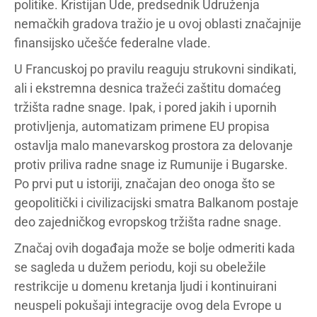
politike. Kristijan Ude, predsednik Udruženja
nemačkih gradova tražio je u ovoj oblasti značajnije
finansijsko učešće federalne vlade.
U Francuskoj po pravilu reaguju strukovni sindikati,
ali i ekstremna desnica tražeći zaštitu domaćeg
tržišta radne snage. Ipak, i pored jakih i upornih
protivljenja, automatizam primene EU propisa
ostavlja malo manevarskog prostora za delovanje
protiv priliva radne snage iz Rumunije i Bugarske.
Po prvi put u istoriji, značajan deo onoga što se
geopolitički i civilizacijski smatra Balkanom postaje
deo zajedničkog evropskog tržišta radne snage.
Značaj ovih događaja može se bolje odmeriti kada
se sagleda u dužem periodu, koji su obeležile
restrikcije u domenu kretanja ljudi i kontinuirani
neuspeli pokušaji integracije ovog dela Evrope u