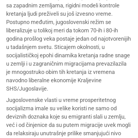
sa zapadnim zemljama, rigidni modeli kontrole
kretanja ljudi preživeli su još izvesno vreme.
Postupno međutim, jugoslovenski režim se
liberalizuje u tolikoj meri da tokom 70-ih i 80-ih
godina prošlog veka postaje jedan od najotvorenijih
u tadašnjem svetu. Sticajem okolnosti, u
socijalističkoj epohi dinamika kretanja radne snage
u zemlji i u zagraničnim migracijama prevazilazila
je mnogostruko obim tih kretanja iz vremena
navodno liberalne ekonomije Kraljevine
SHS/Jugoslavije.
Jugoslovenske vlasti u vreme prosperitetnog
socijalizma imale su velike koristi ne samo od
deviznih doznaka koje su emigranti slali u zemlju,
već i od činjenice da su putem migracije uvek mogli
da relaksiraju unutrašnje prilike smanjujući nivo