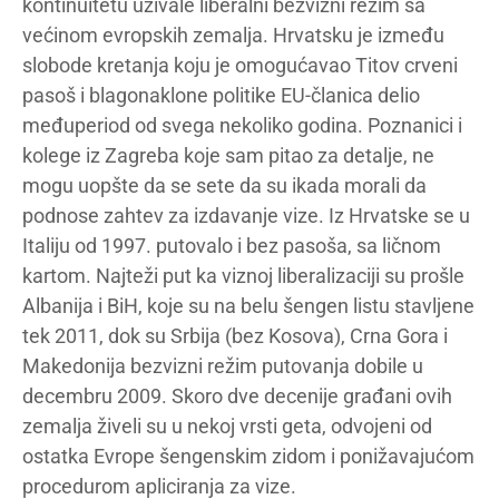
kontinuitetu uživale liberalni bezvizni režim sa
većinom evropskih zemalja. Hrvatsku je između
slobode kretanja koju je omogućavao Titov crveni
pasoš i blagonaklone politike EU-članica delio
međuperiod od svega nekoliko godina. Poznanici i
kolege iz Zagreba koje sam pitao za detalje, ne
mogu uopšte da se sete da su ikada morali da
podnose zahtev za izdavanje vize. Iz Hrvatske se u
Italiju od 1997. putovalo i bez pasoša, sa ličnom
kartom. Najteži put ka viznoj liberalizaciji su prošle
Albanija i BiH, koje su na belu šengen listu stavljene
tek 2011, dok su Srbija (bez Kosova), Crna Gora i
Makedonija bezvizni režim putovanja dobile u
decembru 2009. Skoro dve decenije građani ovih
zemalja živeli su u nekoj vrsti geta, odvojeni od
ostatka Evrope šengenskim zidom i ponižavajućom
procedurom apliciranja za vize.