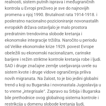
realnosti, sistem putnih isprava i međugraničnih
kontrola u Evropi preživeo je sve do najnovijih
promena u njoj 1990. Brutalnost rata 1914-1918. i
posleratno nacionalno pozicioniranje novonastalih
evropskih država ostavljalo je malo prostora
predratnim trendovima slobode kretanja i
ekonomske integracije tržišta. Naročito u periodu
od Velike ekonomske krize 1929. povest Evrope
obeležili su ekonomski nacionalizam, carinske
barijere i režim striktne kontrole kretanja robe i ljudi.
SAD i druge značajne zemlje useljavanja uvele su
sistem kvote i druge vidove ograničenja priliva
novih migranata. Na žalost, to je bio jedini globalni
trend u koji su Bugarska i novonastala Jugoslavija u
to vreme „integrisale“. Zapravo su Srbija i Bugarska
bile prethodnice ovog globalnog sistema kontrole i
restrikcija u domenu slobode kretanja ljudi,