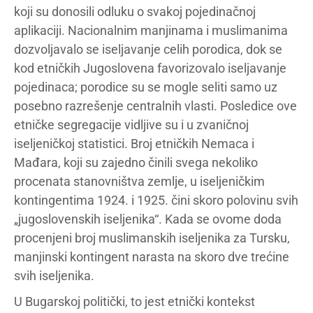
koji su donosili odluku o svakoj pojedinačnoj
aplikaciji. Nacionalnim manjinama i muslimanima
dozvoljavalo se iseljavanje celih porodica, dok se
kod etničkih Jugoslovena favorizovalo iseljavanje
pojedinaca; porodice su se mogle seliti samo uz
posebno razrešenje centralnih vlasti. Posledice ove
etničke segregacije vidljive su i u zvaničnoj
iseljeničkoj statistici. Broj etničkih Nemaca i
Mađara, koji su zajedno činili svega nekoliko
procenata stanovništva zemlje, u iseljeničkim
kontingentima 1924. i 1925. čini skoro polovinu svih
„jugoslovenskih iseljenika“. Kada se ovome doda
procenjeni broj muslimanskih iseljenika za Tursku,
manjinski kontingent narasta na skoro dve trećine
svih iseljenika.
U Bugarskoj politički, to jest etnički kontekst