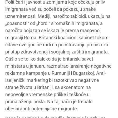
Političari i javnost u zemljama koje očekuju priliv
imigranata već su počeli da pokazuju znake
uznemirenosti. Mediji, naročito tabloidi, ukazuju na
„opasnosti“ od „hordi“ siromašnih imigranata, a
naročita bojazan se iskazuje prema masovnoj
migraciji Roma. Britanski koalicioni kabinet tokom
čitave ove godine radi na pooštravanju propisa za
pristup zdravstvenoj i socijalnoj zaštiti imigranata.
Otišlo se toliko daleko da je britanski savet
ministara u januaru razmatrao lansiranje negativne
reklamne kampanje u Rumuniji i Bugarskoj. Anti-
iseljenički marketing bi razotkrivao negativne
strane života u Britaniji, sa akcenatom na
nepovoljne vremenske prilike i teškoće u
pronalaženju posla. Na taj način je trebalo
obeshrabriti potencijalne migrante.